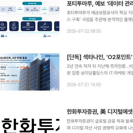
포티투마루, 예보 ‘데이터 관
포티투마루가 예금보험공사의 핵심 지능
스 구축’ 사업을 주관해 본격적인 플랫폼 
업은 예금보험공사가 추진하는 인공지능
2026-07-22 08:35
성하는 1차년도 사업으로, 포티투마루는
2년 연속 적자 뒤 지난해 흑자전환…비
량 집중 상미당홀딩스의 IT·마케팅 계열사 섹타나인이 소규모 카페‧매장 대상 고객관리 플랫폼 ‘O2
포인트’를 8년 만에 종료한다. 202
2026-07-21 16:00
율화로 흑자전환에 성공한 데 이어 경
한화투자증권, 美 디지털에셋
한화투자증권이 글로벌 금융 특화 블록
며 디지털 자산 사업 경쟁력 강화에 나섰다. 한화투자증권은 디지털애셋홀딩스에 대한