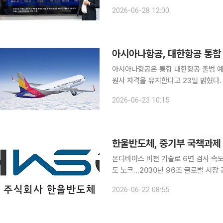
는 스마트주차 기술이 지자체 주차 행
2026-06-28 12:00
대흥정보는 제조사가 다른 주차 장비를
아시아나항공, 대한항공 통합
아시아나항공은 통합 대한항공 출범 예정
원사 자격을 유지한다고 23일 밝혔다. 아시아나항공은 2003년 스타얼라이언스의 15번째 정규 
원사로 가입한 이후 23년간 동북아 노
2026-06-23 10:15
위기 공동 대응 등에 참여하며 글로벌
한울반도체, 중기부 국책과제 
온디바이스 비전 기술로 6면 검사 속도 
도 노크…2030년 96조 글로벌 시장 공급 협의 확대 한울반도체가 정
지능(AI) 기반 적층세라믹콘덴서(ML
2026-06-22 08:55
확도를 대폭 끌어올려 글로벌 제조사들