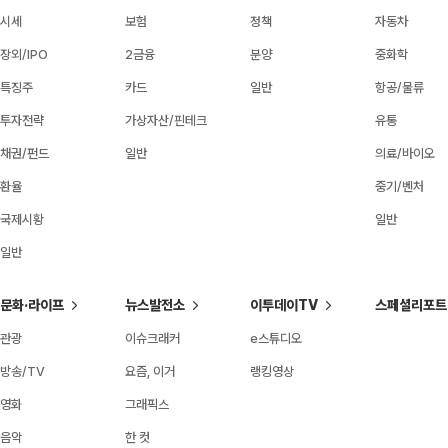
시세
보험
정책
자동차
장외/IPO
2금융
분양
중화학
특징주
카드
일반
항공/물류
투자전략
가상자산/핀테크
유통
채권/펀드
일반
의료/바이오
환율
중기/벤처
국제시황
일반
일반
문화·라이프
뉴스발전소
이투데이TV
스페셜리포트
관광
이슈크래커
e스튜디오
방송/TV
요즘, 이거
랭킹영상
영화
그래픽스
음악
한 컷