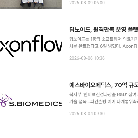
2026-08-09 06:00
원 역량을 결합해 정밀의료와 신약개발
딥노이드, 원격판독 운영 플랫폼
딥노이드는 1등급 소프트웨어 의료기기 
차를 완료했다고 6일 밝혔다. AxonFlow는 판독 배정, 소견서, 정산, 인증 등 병원 및 검진센터의
원격판독 운영에 필요한 기능을 제공하
2026-08-06 10:36
흐름과 데이터를 연결하는 의료 AI 서
복지부 ‘한미혁신성과창출 R&D’ 
기술 접목…파킨슨병 이어 다계통위축증ㆍ치매 등 적응증 확
술을 기반으로 한 차세대 뇌질환 세포치료제 개발에 본
2026-08-04 09:30
부가 지원하는 ‘2026년도 연구중심