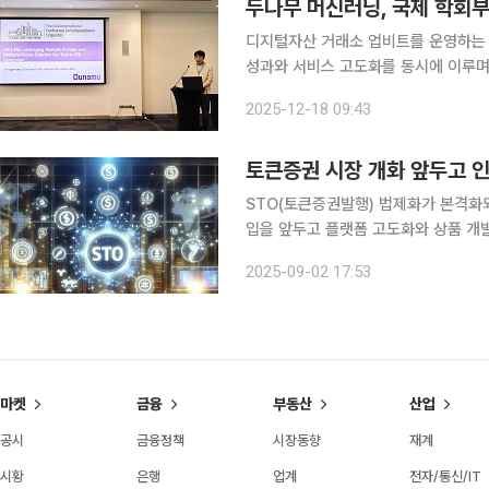
디지털자산 거래소 업비트를 운영하는 두
성과와 서비스 고도화를 동시에 이루며 기술 경쟁력을 강화했
랍에미리트 아부다비에서 열린 국제전산언
2025-12-18 09:43
스에서 텍스트-SQL 변환 관련 연구 
토큰증권 시장 개화 앞두고 인
STO(토큰증권발행) 법제화가 본격화되
입을 앞두고 플랫폼 고도화와 상품 개
역량 강화에 집중하는 모습이다. 디지털 자산 운용 플랫폼 ‘피스(PIECE)’를 운영하는 바이셀스탠다
2025-09-02 17:53
드는 최근 금융상품 설계, 개발, 전략 
마켓
금융
부동산
산업
공시
금융정책
시장동향
재계
시황
은행
업계
전자/통신/IT