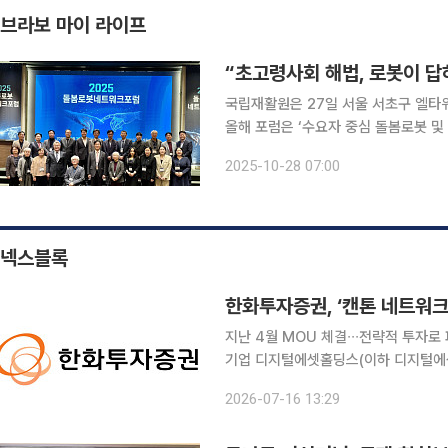
브라보 마이 라이프
“초고령사회 해법, 로봇이 답
국립재활원은 27일 서울 서초구 엘타
올해 포럼은 ‘수요자 중심 돌봄로봇 및
산업계·수요자 간 협력 기반의 지속가
2025-10-28 07:00
원 강윤규 원장은 개회사에서 “돌봄로
넥스블록
한화투자증권, ‘캔톤 네트워크’
지난 4월 MOU 체결∙∙∙전략적 투자로 파트너십 한화투자증권은 글로벌 금융 
기업 디지털에셋홀딩스(이하 디지털에셋)
밝혔다. 미국 뉴욕에 본사를 둔 디지털
2026-07-16 13:29
금융기관이 채택한 금융 특화 개방형 