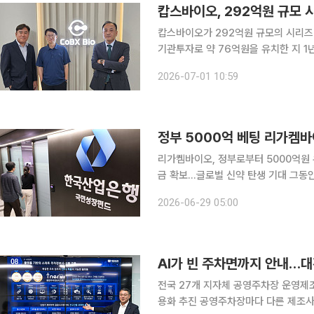
캅스바이오, 292억원 규모 
캅스바이오가 292억원 규모의 시리즈B 투자
기관투자로 약 76억원을 유치한 지 1
약 368억원으로 늘었다. 투자에는 한국투자파트너스, 라플라스파트너스, 쏠리드엑스, 솔리더스-
2026-07-01 10:59
IBKC 등 직전 라운드에 참여했던 기
정부 5000억 베팅 리가켐
리가켐바이오, 정부로부터 5000억원 
금 확보…글로벌 신약 탄생 기대 그동안 후보물질을 발굴해 임상 초기 단계에서 글로벌 제약사에 기
술수출 하는 데 집중했던 K바이오가 
2026-06-29 05:00
기반을 마련했다. 후기 임상은 수천억
AI가 빈 주차면까지 안내…
전국 27개 지자체 공영주차장 운영제조
용화 추진 공영주차장마다 다른 제조사의 차량번호 인식기, 차단기, 정산기를 하나의 시스템으로 묶