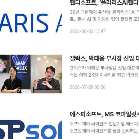
핸디소프트, ‘폴라리스AI핸디
30년 그룹웨어 유산에 ‘폴라리스’ AI
료…문서 AI 및 지능형 협업 플랫폼 고도화 국내 그룹웨어 시장을 개척해 온 핸디소프
‘폴라리스AI핸디’로 변경하고 인공지능(
2026-08-03 13:47
다. 폴라리스AI핸디는 최근 임시주주
갤럭스가 박태용 부사장을 신임 대표이사
스는 이달 24일 이사회를 열고 박태용
자대표 체제 전환은 갤럭스의 장기적인 
2026-07-28 08:56
개(IPO)를 체계적으로 준비하기 위한
에스피소프트, MS 코파일럿·
소프트웨어 라이선스 전문기업 에스피소프
소프트웨어 라이선스를 통합 관리하는 
에스피소프트는 올해 초 출시한 통합 