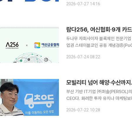
2026-07-27 14:16
(SPLA·Service Provider Licens
람다256, 여신협회·9개 카
두나무 자회사이자 블록체인 전문기업 
업권 스테이블코인 공동 개념검증(PoC)’을 완료했다고
회원, 가맹점, 승인, 정산, 이상거래
2026-07-24 08:22
적으로 검증하기 위해 추진됐다. 검증
모빌리티 넘어 해양·수산까지…
부산 기반 IT기업 ㈜퍼솔(PERSOL)
CEO다. 화려한 투자 유치나 마케팅보다 현장의 문제를 기술로 해결하는 데 집중해 온 그는 지난
20여 년간 모빌리티 플랫폼 분야에서 경험을 
2026-07-22 10:28
업계에 알려진 것은 영남권 최대 대리