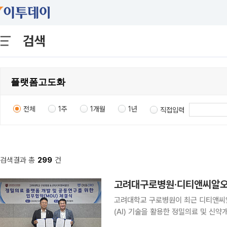
검색
전체
1주
1개월
1년
직접입력
검색결과 총
299
건
고려대구로병원·디티앤씨알오,
고려대학교 구로병원이 최근 디티앤씨알
(AI) 기술을 활용한 정밀의료 및 신약개발
구로병원에 따르면 이번 협약은 병원 