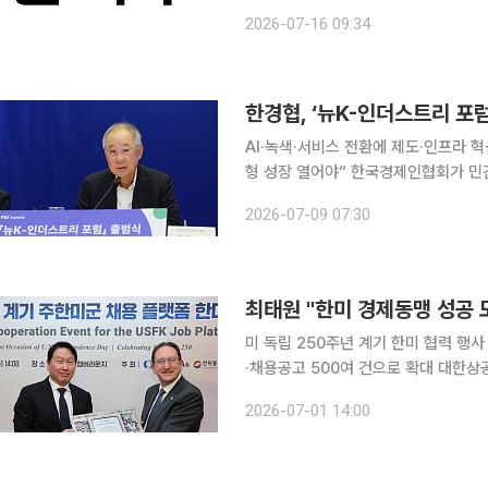
를 완료했다고 16일 밝혔다. 미국 뉴욕에 본사를 둔 디지털애셋홀딩스는 금융기관 특화 개방형 블록
2026-07-16 09:34
체인인 ‘캔톤 네트워크’를 운영하는 
한경협, ‘뉴K-인더스트리 포
AI·녹색·서비스 전환에 제도·인프라 혁
형 성장 열어야” 한국경제인협회가 민간 주도의 미래 산업 전략을 논의하기 위한 ‘뉴K-인더스트리
포럼’을 출범했다. AI, 에너지, 서
2026-07-09 07:30
이다. 한경협은 9일 서울 여의도 F
최태원 "한미 경제동맹 성공
미 독립 250주년 계기 한미 협력 행
·채용공고 500여 건으로 확대 대한상공회의소가 미국 독립 250주년 기념 '프리덤 250(Freedom
250)'을 계기로 한미 안보동맹을 실
2026-07-01 14:00
고도화에 나섰다. 대한상의는 1