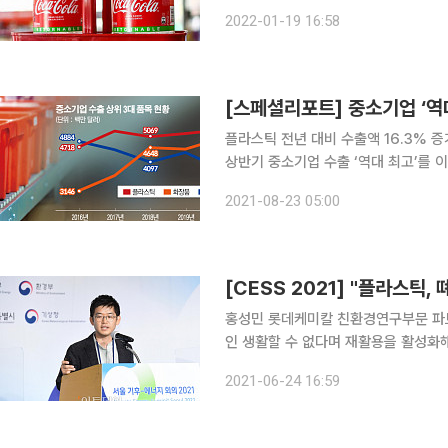
일 이투데이 취재 결과 산업통상자원부
2022-01-19 16:58
는 사업에 착수했다. 구
[스페셜리포트] 중소기업 ‘역대
플라스틱 전년 대비 수출액 16.3% 증가
상반기 중소기업 수출 ‘역대 최고’를 
전 세계적 대세가 된 가운데 일반 플
2021-08-23 05:00
서다. 따라서 플라스틱 업계가 성공적
[CESS 2021] "플라스틱
홍성민 롯데케미칼 친환경연구부문 파
인 생활할 수 없다며 재활용을 활성화
PET(rPET) 활용을 활성화하는 방
2021-06-24 16:59
입 중이라고 밝혔다. 홍