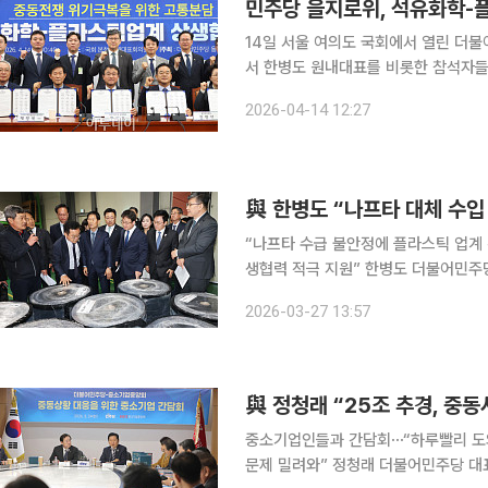
민주당 을지로위, 석유화학-
14일 서울 여의도 국회에서 열린 
서 한병도 원내대표를 비롯한 참석자들
photoeran@
2026-04-14 12:27
與 한병도 “나프타 대체 수입
“나프타 수급 불안정에 플라스틱 업계 
생협력 적극 지원” 한병도 더불어민주당 원내대표는 27일 “나프타 대체 수입 차액을 지원하는 예산
이 ‘전쟁 추경’에 반드시 포함돼야 한다”고 밝혔다. 한 원내대표는 이날 경
2026-03-27 13:57
장간담회에서 “어제(26일) 추경안 
與 정청래 “25조 추경, 중
중소기업인들과 간담회⋯“하루빨리 도와
문제 밀려와” 정청래 더불어민주당 대표는 중동 상황과 관련해 “25조 원 규모로 긴급 편성되는 추