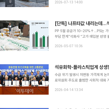
2026-07-13 14:00
등에 대응해 납품대금 조정, 납기 부담
[단독] 나프타값 내리는데…석
PP 5월 공급가 10~20%↑…PS는
부담 한계”석화사 “고가 매입분 반영 불가피” 국제 나프타 가격이 하락세로 돌아
분해시설(NCC) 가동률도 회복 조짐을
2026-05-07 10:36
공급가를 다시 올리고 있다. 3~4월 두
석유화학-플라스틱업계 상생협
수급 위기 발생시 저변동 가격체계 논의석화업계
로위원회 주도로 출범한 사회적 대화 
분을 일부 축소하는 방안을 검토하기로 했다. 민주당 을지로위는 14일 국회에서 ‘
2026-04-14 13:34
복을 위한 고통 분담, 석유화학·플라스