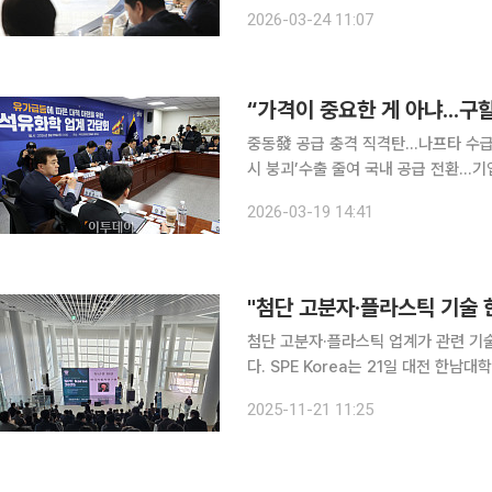
경이 중소기업을 하는 분들에게 즉각적으로 도
2026-03-24 11:07
일 서울 여의도 중소기업중앙회에서 열
“가격이 중요한 게 아냐...
중동發 공급 충격 직격탄…나프타 수급 
시 붕괴’수출 줄여 국내 공급 전환…기업들 ‘버티기 대응’ 돌
불안이 나프타 수급 차질로 직결되면서
2026-03-19 14:41
며 위기감을 호소했다. 가격 급등과 물
"첨단 고분자·플라스틱 기술 한자
첨단 고분자·플라스틱 업계가 관련 기
다. SPE Korea는 21일 대전 한남대학교 캠퍼스혁신파크에서 열린 ‘제47차 SPE Korea 컨퍼런
스’가 국내 플라스틱·고분자 산업 산·학·
2025-11-21 11:25
스엔 고성능·지속가능한 소재, 재활용·