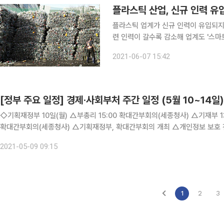
플라스틱 산업, 신규 인력 유
플라스틱 업계가 신규 인력이 유입되지
련 인력이 갈수록 감소해 업계도 '스마트 공장 구
따르면 올 1분기 '고무 및 플라스틱제품
2021-06-07 15:42
보다 7579명 줄었다. 규모
[정부 주요 일정] 경제·사회부처 주간 일정 (5월 10~14일)
◇기획재정부 10일(월) △부총리 15:00 확대간부회의(세종청사) △기재부 1차관 15:00 확대간부회의(세종청사) △기재부 2차관 15:00
확대간부회의(세종청사) △기획재정부, 확대간부회의 개최 △개인정보 보호 전문가 초청 강연 △KDI 경제동향(2021. 5) △2021년 1/4
분기 제조업 국내공급동향 11일(화) △부총리 10:0
2021-05-09 09:15
1
2
3