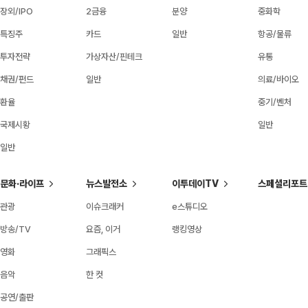
장외/IPO
2금융
분양
중화학
특징주
카드
일반
항공/물류
투자전략
가상자산/핀테크
유통
채권/펀드
일반
의료/바이오
환율
중기/벤처
국제시황
일반
일반
문화·라이프
뉴스발전소
이투데이TV
스페셜리포트
관광
이슈크래커
e스튜디오
방송/TV
요즘, 이거
랭킹영상
영화
그래픽스
음악
한 컷
공연/출판