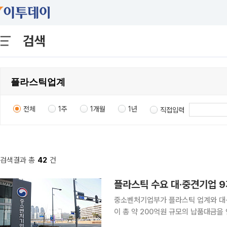
검색
전체
1주
1개월
1년
직접입력
검색결과 총
42
건
플라스틱 수요 대·중견기업 9
중소벤처기업부가 플라스틱 업계와 대·
이 총 약 200억원 규모의 납품대금을 인상했다고 13일 밝혔다
중견기업은 4월 을지로위원회 주관으로