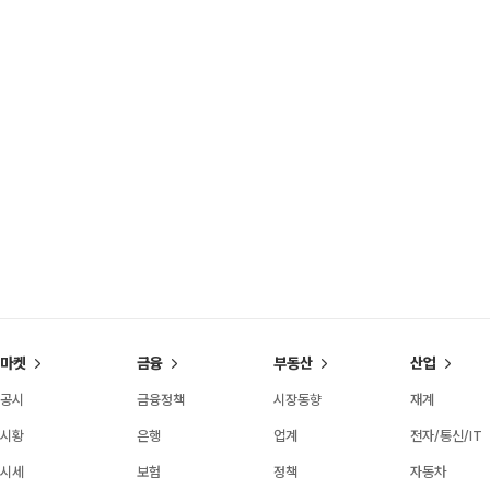
마켓
금융
부동산
산업
공시
금융정책
시장동향
재계
시황
은행
업계
전자/통신/IT
시세
보험
정책
자동차