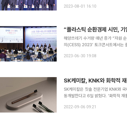
cracker) 신세를 호소했던 중소 플라스틱
2023-08-01 16:10
계에 따르면 동반성장위원회는 플라스
“플라스틱 순환경제 시민, 기업
해양쓰레기 수거량 매년 증가 “자원 순환에 대한 
의(CESS) 2023’ 토크콘서트에서는
아야 한다는 목소리가 울려 퍼졌다. 30일 서울 중구 대한상공회의소에서는 ‘플라스틱 순환경제를
2023-06-30 19:08
위한 우리 사회의 목소리’라는 주제로
SK케미칼, KNK와 화학적 
SK케미칼은 칫솔 전문기업 KNK와 
동개발한다고 6일 밝혔다. ‘화학적 재활용 플라스틱’이란 폐플라스틱을 분자 단위로 분해해 다시 플
라스틱 소재를 만드는 것으로 통해 플라
2022-09-06 09:21
칼은 지난해 세계 최초로 화학적 재활