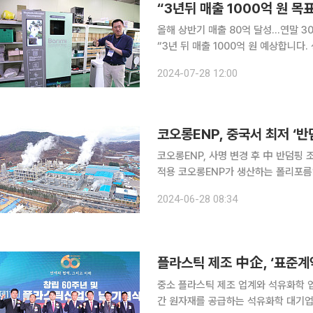
“3년뒤 매출 1000억 원 
올해 상반기 매출 80억 달성…연말 3
“3년 뒤 매출 1000억 원 예상합니다
하고 있습니다.” 지난 25일 경기도 부천시에 위치한 지엘플러스 부천공장에서는 음식물처리기 20
2024-07-28 12:00
년 제조 역량이 집약된 신제품 '바리미
코오롱ENP, 중국서 최저 ‘
코오롱ENP, 사명 변경 후 中 반덤핑
적용 코오롱ENP가 생산하는 폴리포름알데히드 혼성중합체(POM)가 중국에서 해외 업체 중 가장
낮은 반덤핑 관세율을 적용받는다. 28일 본지 취재를 종합하면 코오롱ENP는 3월 사명을 코오롱플
2024-06-28 08:34
라스틱에서 코오롱ENP로 변경한 이후
플라스틱 제조 中企, ‘표준계
중소 플라스틱 제조 업계와 석유화학 
간 원자재를 공급하는 석유화학 대기업