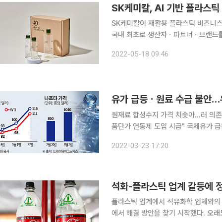
SK케미칼, AI 기반 플라스틱
SK케미칼이 재활용 플라스틱 비즈니스 플랫
국내 최초로 생산자ㆍ파트너ㆍ브랜드를
랫폼 ‘이음’을 구축했다고 18일 밝혔
2022-05-18 09:46
업계 관계자와 브랜드 오너들에게 리사이
유가 급등ㆍ원료 수급 불안
원재료 합성수지 가격 치솟아…러 의존
품단가 연동제 도입 시급" 국제유가 급등과 원자재 수급 차질로 플라스틱 제조업계가 이중고를 겪고
있다. 생산비의 80% 이상을 원료비
2022-03-23 17:20
재 수급 불안에 기업이 존폐 기로에 놓
석화-플라스틱 업계 갈등에 정
플라스틱 업계에서 석유화학 업체와의 
에서 해결 방안을 찾기 시작했다. 오래도