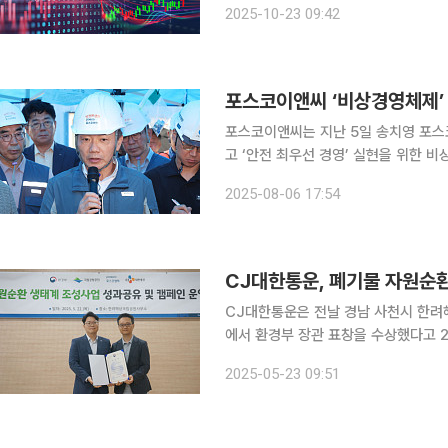
2025-10-23 09:42
2.70원(0.19%) 오른 1433.70원에 
포스코이앤씨 ‘비상경영체제’ 
포스코이앤씨는 지난 5일 송치영 포
고 ‘안전 최우선 경영’ 실현을 위한 
공식일정으로 최근 근로자 감전 사고가 발생
2025-08-06 17:54
포스코이앤씨 전 사장은 “사장으로서 
CJ대한통운, 폐기물 자원순
CJ대한통운은 전날 경남 사천시 한
에서 환경부 장관 표창을 수상했다고 23일 밝혔다. CJ대한통운은 202
단·포스코엠텍과 협약을 맺고 전국 2
2025-05-23 09:51
업을 진행하는 등 물류 인프라를 활용