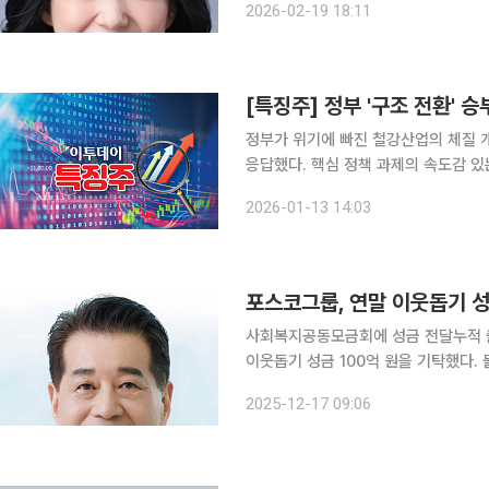
2026-02-19 18:11
정부가 위기에 빠진 철강산업의 체질 개
응답했다. 핵심 정책 과제의 속도감 
강세를 보이고 있다. 13일 한국거래소에 따르면 오후 1시48분 포스코홀딩스는 전 거래일 대비
2026-01-13 14:03
12.76% 뛰어오른 34만9000원에 거
포스코그룹, 연말 이웃돕기 성
사회복지공동모금회에 성금 전달누적 출연금 2120억 원 포스코
이웃돕기 성금 100억 원을 기탁했다
위해 지난해와 같은 규모의 성금을 출연했다. 17일 서울 중구 사회복지공동모금회 
2025-12-17 09:06
금 전달식에는 김병준 사회복지공동모금