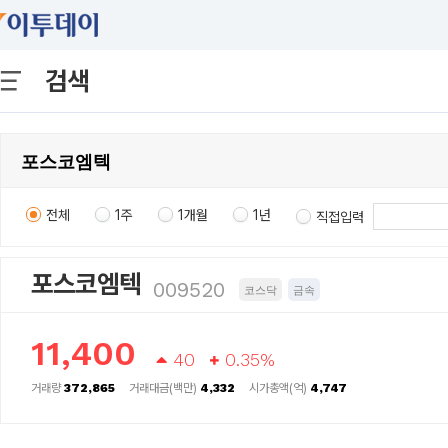
검색
전체
1주
1개월
1년
직접입력
포스코엠텍
009520
코스닥
금속
11,400
40
0.35%
거래량
372,865
거래대금(백만)
4,332
시가총액(억)
4,747