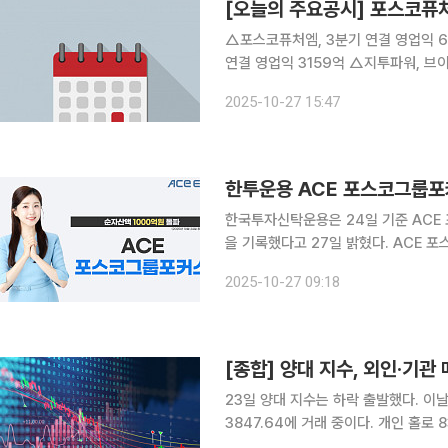
[오늘의 주요공시] 포스코
△포스코퓨처엠, 3분기 연결 영업익 
연결 영업익 3159억 △지투파워, 브이
업익 301억 원 △아이빔테크놀로지, 4
2025-10-27 15:47
모 기업용 SSD 컨트롤러 공급 △에스
한투운용 ACE 포스코그룹포커
한국투자신탁운용은 24일 기준 ACE 
을 기록했다고 27일 밝혔다. ACE 포스코그룹포커스 ETF는 2023년 10월 상장한 국내 최초 포스
코 그룹주 ETF다. 포스코 그룹 내 
2025-10-27 09:18
코 그룹 6종목 외에는 포스코 그룹과 
[종합] 양대 지수, 외인·기관
23일 양대 지수는 하락 출발했다. 이날 오전 9시 36분 기준 코스피는 전일보다 0.93% 내린
3847.64에 거래 중이다. 개인 홀로 8350억 원을 순매수, 외국인과 기관은 각각 3781억 원,
4432억 원을 순매도 중이다. 서울 외환시장에서 원·달러 환율은 오전 9시 29분 기준 전장보다