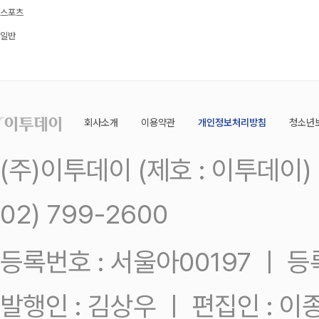
스포츠
일반
회사소개
이용약관
개인정보처리방침
청소년
(주)이투데이 (제호 : 이투데이
02) 799-2600
등록번호 : 서울아00197 ㅣ 등록일
발행인 : 김상우 ㅣ 편집인 : 