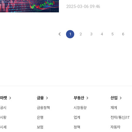
억 원을 순매도 중이다. 오전 9시 21분 기준 서울 외환시장에서 원·달러 환율은 전장보다 7.50원
2025-03-06 09:46
(0.52%) 내린 1442.50원에
1
2
3
4
5
6
마켓
금융
부동산
산업
공시
금융정책
시장동향
재계
시황
은행
업계
전자/통신/IT
시세
보험
정책
자동차