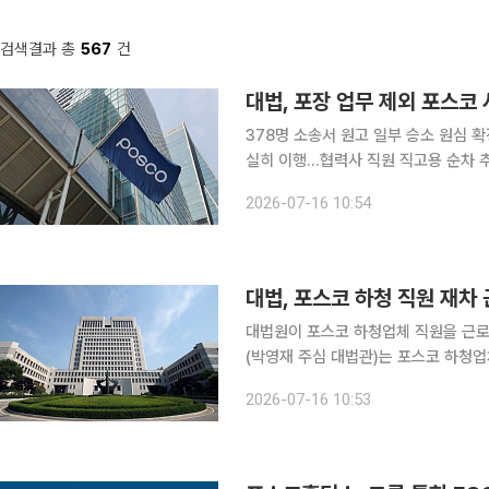
검색결과 총
567
건
대법, 포장 업무 제외 포스코
378명 소송서 원고 일부 승소 원심 
실히 이행…협력사 직원 직고용 순차 추진” 대법원이 포스코 사내 협력업체 직원 대부분
법파견을 인정하고 포스코가 직접 고용해야 한다는 판단을 
2026-07-16 10:54
업체 직원 378명이 회사를 상대로 제
대법, 포스코 하청 직원 재차
대법원이 포스코 하청업체 직원을 근로자로 인정해야
(박영재 주심 대법관)는 포스코 하청업
제기한 5차 근로자지위 확인 소송에서
2026-07-16 10:53
밝혔다. 같은 날 대법원 2부(엄상필