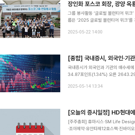
장인화 포스코 회장, 광양 옥
그룹 봉사활동 ‘글로벌 볼런티어 위크’ 개
룹은 ‘2025 글로벌 볼런티어 위크’
친다고 22일 밝혔다. 특히 올해는 광
2025-05-22 14:00
개한다. 장인화 포스코그룹 회장은
[종합] 국내증시, 외국인·기
국내증시가 외국인과 기관의 매수세에 강
34.87포인트(1.34%) 오른 2643
4786억원 순매수 중인 가운데 개인은
2025-05-14 13:34
기(3.18%), 오락문화(2.34%), 기계장
[오늘의 증시일정] HD현대
[주주총회] 휴마시스·SM Life De
·조아제약·유안타제12호스팩·진바이오