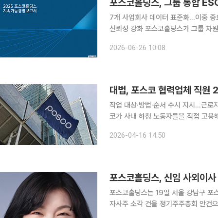
포스코홀딩스, 그룹 통합 E
7개 사업회사 데이터 표준화…이중 중
신뢰성 강화 포스코홀딩스가 그룹 차원의 통합 ESG 공시 체계를 적용한 ‘2025 지속가능경영보고
서’를 발간했다. ESG 공시 의무화
2026-06-26 10:08
고, 핵심 ESG 이슈를 그룹 관점에서
대법, 포스코 협력업체 직원 
작업 대상·방법·순서 수시 지시…근로자 인
코가 사내 하청 노동자들을 직접 고용해
수시로 지시받는 등 실실적으로 포스코
2026-04-16 14:50
법 판단은 ‘파견관계’가 성립하는지 
포스코홀딩스, 신임 사외이사
포스코홀딩스는 19일 서울 강남구 포
자사주 소각 건을 정기주주총회 안건으로 부의하기
천위원회는 신임 사외이사 후보로 김주