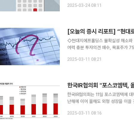
지니언스·쿠콘·율촌·제일테크노스·온
2025-03-24 08:11
에셋비전스팩5호·미래에셋비전스팩2호
[오늘의 증시 리포트] “현대
◇현대지에프홀딩스 불확실성 해소와 기업가치 제고 윤곽을 드러낸 지주 요건 충족 기업가치 제고
여력 충분 투자의견 매수, 목표주가 7500원 김장원 BNK ◇대한항공 Taking-Off 견조한 수요와
우호적 매크로 여건 진에어 : 견고한 펀더멘탈, 더해지는 모멘텀 대한항공 : 최선호주 의견 및 TP 3
2025-03-11 08:21
만3000원 유지 이재혁 LS증
한국IR협의회 "포스코엠텍, 
한국IR협의회는 11일 포스코엠텍에 
난해에 이어 올해도 외형 성장을 이끌 것이라고 분석했다. 이원재
텍은 포스코의 철강 포장 및 부원료 사
2025-03-11 08:16
52.0%, 철강원료 37.7% 등으로 