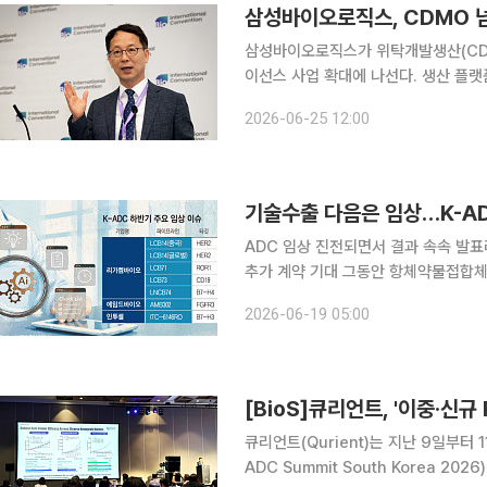
삼성바이오로직스, CDMO 넘
삼성바이오로직스가 위탁개발생산(CDM
이선스 사업 확대에 나선다. 생산 플랫
셔틀까지 차세대 기술을 선제적으로 확
2026-06-25 12:00
한다는 전략이다. 정형남 
기술수출 다음은 임상…K-A
ADC 임상 진전되면서 결과 속속 발
추가 계약 기대 그동안 항체약물접합체(ADC) 분야에서 굵직한 기술수출 성과를 올렸던 K바이오가
하반기 주요 임상 결과 발표한다. 공개
2026-06-19 05:00
망이다. 성과에 따라 추가 기술수출 가
[BioS]큐리언트, '이중·신규 
큐리언트(Qurient)는 지난 9일부터
ADC Summit South Korea 2