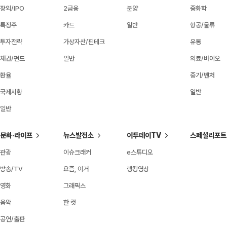
장외/IPO
2금융
분양
중화학
특징주
카드
일반
항공/물류
투자전략
가상자산/핀테크
유통
채권/펀드
일반
의료/바이오
환율
중기/벤처
국제시황
일반
일반
문화·라이프
뉴스발전소
이투데이TV
스페셜리포트
관광
이슈크래커
e스튜디오
방송/TV
요즘, 이거
랭킹영상
영화
그래픽스
음악
한 컷
공연/출판