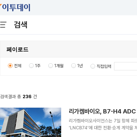
검색
전체
1주
1개월
1년
직접입력
검색결과 총
236
건
리가켐바이오, B7-H4 ADC 
리가켐바이오사이언스는 7일 항체 파트
‘LNCB74’에 대한 전환·승계 계약
했다. 앞서 양사는 2022년 11월 체결한 공동연구·공동개발 계약에 따라 개발비와 상업화 이익을