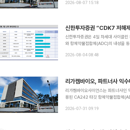
2026-08-07 15:18
신한투자증권은 4일 차세대 사이클린 의
와 항체약물접합체(ADC)의 내성을 
것으로 전망했다. 국내 관심 종목으로는 큐리언트와 
2026-08-04 08:48
바이오-엄니버스#3: CDK7, HER2
리가켐바이오, 파트너사 익수다 ‘
리가켐바이오사이언스는 파트너사인 익
용된 CA242 타깃 항체약물접합체(AD
터 임상시험계획(IND) 승인을 획득했다고 31일 밝혔다. 이번 승인
2026-07-31 09:19
대상으로 한 임상 1상에서 평가가 가능