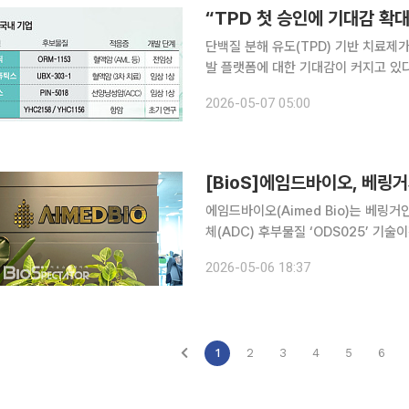
“TPD 첫 승인에 기대감 확
단백질 분해 유도(TPD) 기반 치료제
발 플랫폼에 대한 기대감이 커지고 있다
으로 이어지면서 국내 제약·바이오 업계도 대응
2026-05-07 05:00
는 이달 1일(현지시간) 에스트로겐 
[BioS]에임드바이오, 베링거
에임드바이오(Aimed Bio)는 베링거인
체(ADC) 후부물질 ‘ODS025’ 
구체적인 연구개발비 수령금액은 비공개
2026-05-06 18:37
구비는 지난해 영업수익(473억원)의 
1
2
3
4
5
6