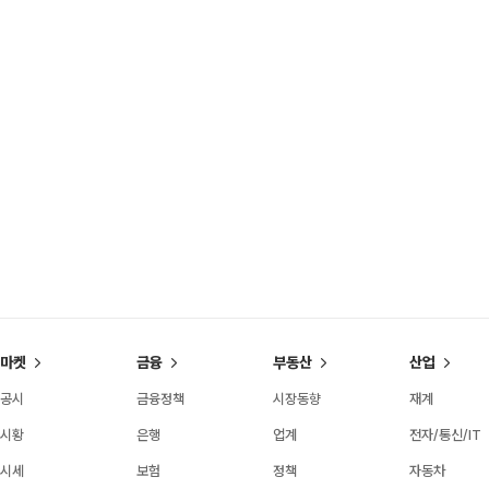
마켓
금융
부동산
산업
공시
금융정책
시장동향
재계
시황
은행
업계
전자/통신/IT
시세
보험
정책
자동차