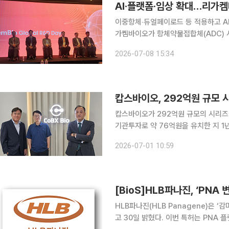
AI·플랫폼·임상 확대…리가
이중항체‧듀얼페이로드 등 적용하고 AI
가켐바이오가 항체약물접합체(ADC) 
임상 파이프라인 확대와 플랫폼 혁신, 
2026-07-08 15:34
캅스바이오, 292억원 규모 
캅스바이오가 292억원 규모의 시리즈B 투자
기관투자로 약 76억원을 유치한 지 1
약 368억원으로 늘었다. 투자에는 한국투자파트너스, 라플라스파트너스, 쏠리드엑스, 솔리더스-
2026-07-01 10:59
IBKC 등 직전 라운드에 참여했던 기
[BioS]HLB파나진, ‘PNA
HLB파나진(HLB Panagene)은 ‘
고 30일 밝혔다. 이번 특허는 PNA 