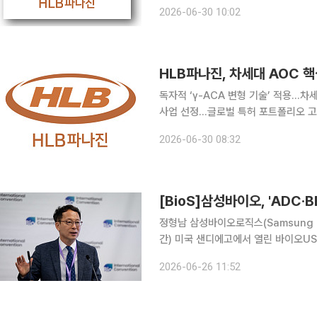
이다. 앞서 회사는 γ-ACA 변형 PN
2026-06-30 10:02
를 저해하고, 종양억제 유전자 CDKN1
HLB파나진, 차세대 AOC 
독자적 ‘γ-ACA 변형 기술’ 적용…차
사업 선정…글로벌 특허 포트폴리오 고도화 HLB파나진이 차세대 치료제 모달리티로
체-올리고뉴클레오타이드 접합체(AOC
2026-06-30 08:32
선정되며 글로벌 지식재산(IP) 경쟁력
[BioS]삼성바이오, 'ADC·
정형남 삼성바이오로직스(Samsung B
간) 미국 샌디에고에서 열린 바이오U
술 개발 현황에 대해 발표했다. 정형
2026-06-26 11:52
CDMO 비즈니스의 생산성을 올리는 