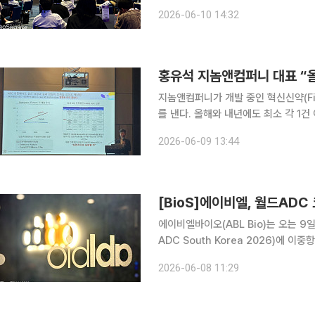
발 전략에 대한 발표 2건을 진행했다고
2026-06-10 14:32
로드(dual payload) AD
홍유석 지놈앤컴퍼니 대표 “올
지놈앤컴퍼니가 개발 중인 혁신신약(Fir
를 낸다. 올해와 내년에도 최소 각 1
리 토끼를 잡겠단 목표다. 지놈앤컴퍼니는 9일 서울 여의도 콘래드호텔에서 기자간담회를 열고 신
2026-06-09 13:44
약 개발 전략의 배경과 글로벌 기술이전
[BioS]에이비엘, 월드ADC
에이비엘바이오(ABL Bio)는 오는 9
ADC South Korea 2026)에 이
8일 밝혔다. 월드 ADC 시리즈는 글로
2026-06-08 11:29
전략과 최신 기술 등을 논의하는 자리