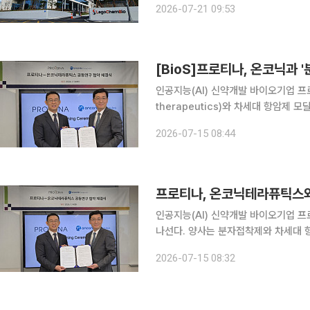
2026-07-21 09:53
암연구학회(AACR) 등과 함께 세계 
[BioS]프로티나, 온코닉과 
인공지능(AI) 신약개발 바이오기업 프로
therapeutics)와 차세대 항암제 
무협약(MOU)을 체결했다고 15일 밝
2026-07-15 08:44
에 속하는 분자접착제(molecular gl
인공지능(AI) 신약개발 바이오기업 
나선다. 양사는 분자접착제와 차세대 
항암제 개발 플랫폼 구축에 협력할 계획이다. 프로티나는 항암 신약개발 기업 온
2026-07-15 08:32
차세대 항암 기전(모달리티) 신약 연