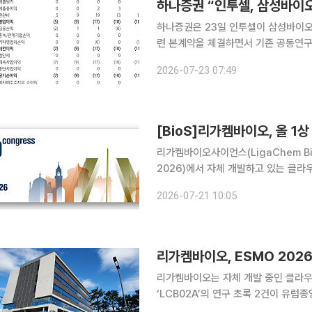
하나증권은 23일 인투셀이 삼성바이오
련 본계약을 체결하면서 기존 공동연
다. 나머지 4개 ADC 후보물질도 임
2026-07-23 07:49
전망했다. 이날 하나증권 ‘인투셀
[BioS]리가켐바이오, 올 1상 
리가켐바이오사이언스(LigaChem Bi
2026)에서 자체 개발하고 있는 클라우딘1
(ADC) 후보물질 ‘LCB02A’의 주
2026-07-21 10:05
을 앞두고 있는 후보물질로 지난 5월 
리가켐바이오, ESMO 2026서
리가켐바이오는 자체 개발 중인 클라우딘1
‘LCB02A’의 연구 초록 2건이 유럽종
현장 발표를 진행한다고 21일 밝혔다. 유럽종양학회 학술대회는 미국임상종양학회(ASCO)와 미국