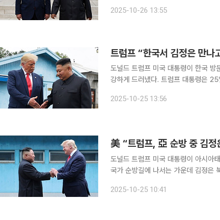
는 아시아태평양경제협력체(APEC) 
2025-10-26 13:55
국무위원장이 회담할지 관심이 쏠린다.
트럼프 “한국서 김정은 만나고
도널드 트럼프 미국 대통령이 한국 방
강하게 드러냈다. 트럼프 대통령은 25일(한국시간) 아시아 순방길에 오르기에 앞서 백악관에서 기
자들이 김 위원장과 만날 가능성을 묻자
2025-10-25 13:56
있다"고 언급했다. 트럼프 
美 “트럼프, 亞 순방 중 김
도널드 트럼프 미국 대통령이 아시아태
국가 순방길에 나서는 가운데 김정은 
25일 연합뉴스에 따르면 로이터, AF
2025-10-25 10:41
이 보도했다. 고위 당국자는 트럼프 대