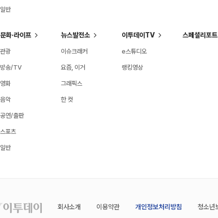
일반
문화·라이프
뉴스발전소
이투데이TV
스페셜리포트
관광
이슈크래커
e스튜디오
방송/TV
요즘, 이거
랭킹영상
영화
그래픽스
음악
한 컷
공연/출판
스포츠
일반
회사소개
이용약관
개인정보처리방침
청소년