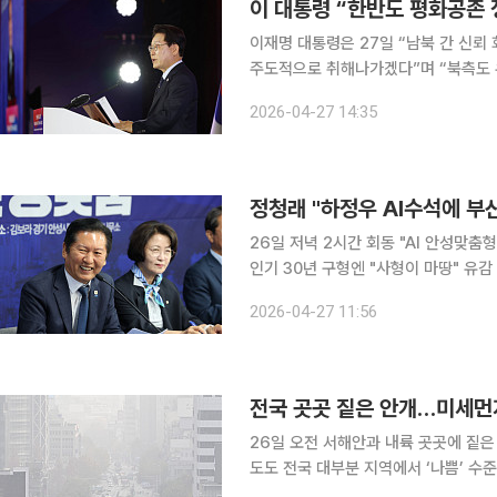
이 대통령 “한반도 평화공존
이재명 대통령은 27일 “남북 간 신뢰
주도적으로 취해나가겠다”며 “북측도 
이 대통령은 이날 국회에서 열린 ‘4·
2026-04-27 14:35
대독한 축사를 통해 “우리 정부는 ‘한
정청래 "하정우 AI수석에 부
26일 저녁 2시간 회동 "AI 안성맞
인기 30년 구형엔 "사형이 마땅" 유감 표명 정청래 더불어민주당 대표가 하정우 대통령
획수석에게 부산 북갑(전재수 의원 지역
2026-04-27 11:56
2시간가량 만나 영입을 설득했다"며 "
전국 곳곳 짙은 안개…미세먼지
26일 오전 서해안과 내륙 곳곳에 짙
도도 전국 대부분 지역에서 ‘나쁨’ 수준을 보이고 있다. 기상청에 따
도서 지역과 인천, 경기 서부, 충남,