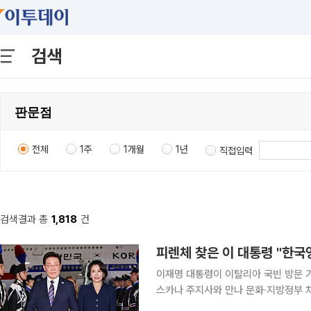
검색
전체
1주
1개월
1년
직접입력
검색결과 총
1,818
건
피렌체 찾은 이 대통령 "한국
이재명 대통령이 이탈리아 국빈 방문 
스카나 주지사와 만나 문화·지방정부 차원의 협력 확
은 13일(현지시간) 서면 브리핑을 통