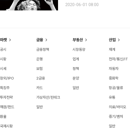
울대학교 성악과를 졸업하고 이탈리아 
2020-06-01 08:00
에서 주역 가수로 활약했던 그는 작금
마켓
금융
부동산
산업
공시
금융정책
시장동향
재계
시황
은행
업계
전자/통신/IT
시세
보험
정책
자동차
장외/IPO
2금융
분양
중화학
특징주
카드
일반
항공/물류
투자전략
가상자산/핀테크
유통
채권/펀드
일반
의료/바이오
환율
중기/벤처
국제시황
일반