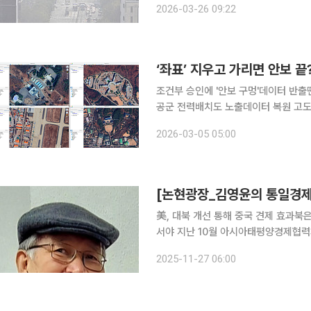
2026-03-26 09:22
다. 주요 지점별로는 충남 서산 대산 21
조건부 승인에 '안보 구멍'데이터 반출
공군 전력배치도 노출데이터 복원 고도화 속
글의 고정밀 지도 데이터 국외 반출을 
2026-03-05 05:00
와 데이터 주권을 간과한 무책임한 결
[논현광장_김영윤의 통일경제]
美, 대북 개선 통해 중국 견제 효과북
서야 지난 10월 아시아태평양경제협력체(APEC) 회의 때 도널드 트럼프 미국 대통령의 회동 제안을
김정은 북한 국무위원장이 끝내 거부한 이유에는 여러
2025-11-27 06:00
담이 무산된 경험이 큰 부담으로 남아