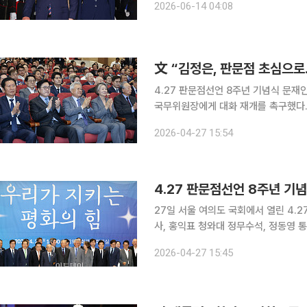
2026-06-14 04:08
방문은 이탈리아 정부의 국빈 예우 관
文 “김정은, 판문점 초심으
4.27 판문점선언 8주년 기념식 문재인 전 대통령이 4·27 판문점선언 8주년을 맞아 김정은 북한
국무위원장에게 대화 재개를 촉구했다. 문 전 대통령은 27일 국회에서 열린 기념식에서 “초심
돌아가 전향적으로 대화의 문을 열어달라”고 말했다. 그는 “군사력을 
2026-04-27 15:54
높이는 것으론 진정한 안보를 보장받을
4.27 판문점선언 8주년 기념
27일 서울 여의도 국회에서 열린 4.
사, 홍익표 청와대 정무수석, 정동영 
photoeran@
2026-04-27 15:45