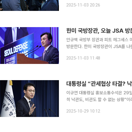
관은 이날 오후 제57차 한미안보협의회
2025-11-03 20:26
쟁부
한미 국방장관, 오늘 JSA
안규백 국방부 장관과 피트 헤그세스 미
방문한다. 한미 국방장관이 JSA를 나
만이다. 헤그세스 장관은 제57차 한미안보협의회의(SCM) 참석을 위해 2박 3일 일정으로 방한했
2025-11-03 11:48
대통령실 “관세협상 타결? 낙
이규연 대통령실 홍보소통수석은 29일
히 낙관도, 비관도 할 수 없는 상황”이라고 밝혔다. 이 수석은 이날 SBS
타결되는 게 좋은 점도 있고, 타결되지
2025-10-29 10:12
며 “시점보다 ‘국익 중심’이라는 원칙