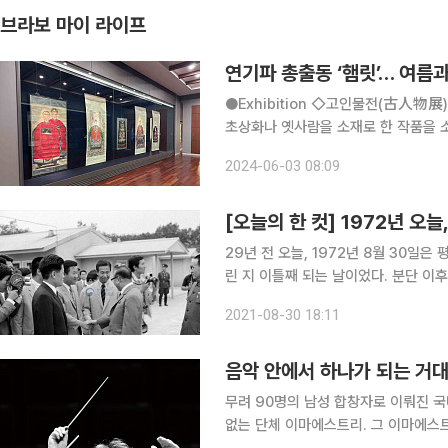
브라보 마이 라이프
연기파 총출동 ‘햄릿’… 여름
●Exhibition ◇고인물전(古人物展) 일정 6월 30일까지 장소 화정박물관 화정박물관이 소장한
초상화나 옛사람을 소재로 한 작품을 소개
4개 섹션으로 구성됐다. 첫 번째 섹션 ‘
2024-06-03 08:09
공통점과 차이점을 비교해본다.
[오늘의 한 컷] 1972년 오
29년 전 오늘, 1972년 8월 30
린 지 이틀째 되는 날이었다. 분단 
기쁨은 오래가지 않았다. 남북적십자회담은 1000만 남북 이산가족들의 재결합을 주선하기 위해 남
2021-08-30 18:11
과 북의 적십자 간에 열린 회담이다. 19
음악 안에서 하나가 되는 거대
무려 90명의 남성 합창자로 이뤄진 
없는 단체 이마에스트리. 그 이마에스트