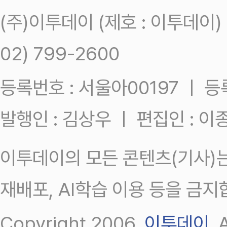
(주)이투데이 (제호 : 이투데이
02) 799-2600
등록번호 : 서울아00197 ㅣ 등록일
발행인 : 김상우 ㅣ 편집인 : 
이투데이의 모든 콘텐츠(기사)는
재배포, AI학습 이용 등을 금지
Copyright 2006.
이투데이
.