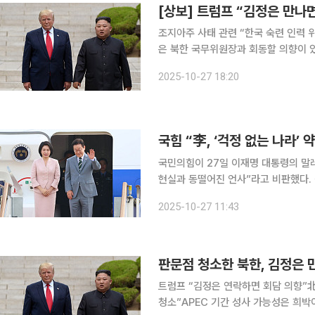
조지아주 사태 관련 “한국 숙련 인력 위한 새 비자제도 준비
은 북한 국무위원장과 회동할 의향이 
가능하다고 밝혔다. 연합뉴스에 따르면 트럼프 대통령은 27일(현지시간) 말레이시아 쿠알라룸푸르
2025-10-27 18:20
에서 일본 도쿄로 향하는 전용기 ‘에어
국민의힘이 27일 이재명 대통령의 말
현실과 동떨어진 언사”라고 비판했다. 김효은 국민의힘 대변인은 이날 논평에서 “이재명 대통령이
교민들에게 ‘이제는 본국을 걱정하지 않
2025-10-27 11:43
교·안보·경제 현실을 감안하면 책임 회
트럼프 “김정은 연락하면 회담 의향”
청소”APEC 기간 성사 가능성은 희박