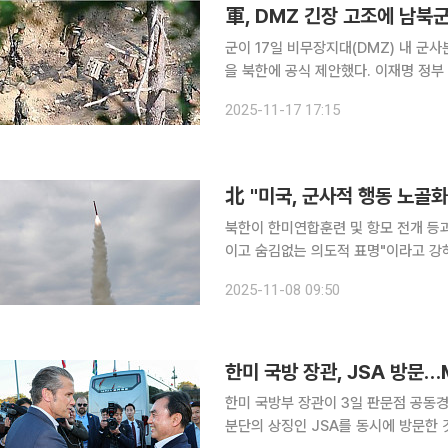
軍, DMZ 긴장 고조에 남북
군이 17일 비무장지대(DMZ) 내 군
을 북한에 공식 제안했다. 이재명 정부
관리하기 위한 조치로 풀이된다. 김홍철 국방부 국방정책실장은 이날 '비무장지대 군사분계선 관련
2025-11-17 17:15
회담 제안을 위한 담화'를 통해 "최근
北 "미국, 군사적 행동 노골
북한이 한미연합훈련 및 항모 전개 등
이고 숨김없는 의도적 표명"이라고 강하게 반발했다. 조선중앙통신은 8일
리 무력의 대적 인식과 대응 의지는 보
2025-11-08 09:50
보도했다. 노 국방상은 "최근 
한미 국방 장관, JSA 방문
한미 국방부 장관이 3일 판문점 공동경비구역(JSA)
분단의 상징인 JSA를 동시에 방문한 것은 약 8년만이다. 3일 