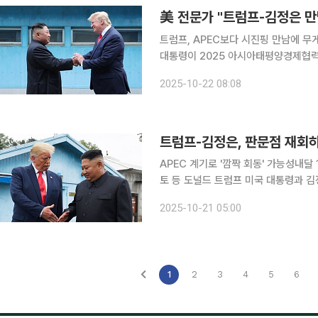
美 전문가 "트럼프-김정은 
트럼프, APEC보다 시진핑 만남에 무게강경화 美
대통령이 2025 아시아태평양경제협력
날 가능성은 작은 것으로 분석됐다. 다만 
2025-10-22 08:08
에 따르면 미국 싱크탱크 브루킹스연구
APEC 계기로 '깜짝 회동' 가능성내달
토 등 도널드 트럼프 미국 대통령과 김정은 북한 국무위원장이 이달 말 경주에서 열리는 아시아태평
양경제협력체(APEC) 정상회의를 계기
2025-10-21 05:00
는 “현재로서는 가능성이 없다”고 선
1
2
3
4
5
6