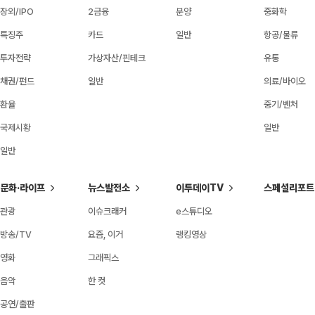
장외/IPO
2금융
분양
중화학
특징주
카드
일반
항공/물류
투자전략
가상자산/핀테크
유통
채권/펀드
일반
의료/바이오
환율
중기/벤처
국제시황
일반
일반
문화·라이프
뉴스발전소
이투데이TV
스페셜리포트
관광
이슈크래커
e스튜디오
방송/TV
요즘, 이거
랭킹영상
영화
그래픽스
음악
한 컷
공연/출판