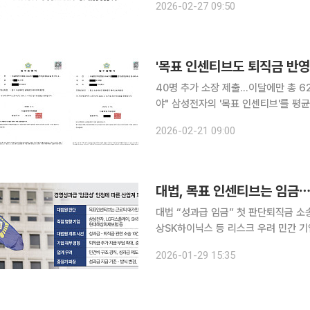
2026-02-27 09:50
40명 추가 소장 제출…이달에만 총 
야" 삼성전자의 '목표 인센티브'를 평균임금에 포함해야 한다는 대법원 판결 이후 삼성그룹 퇴직자
들의 줄소송이 이어지고 있다. 21일 법무법인 에이프로에 따르면 삼성전자 퇴직자 40명은 13일 서
2026-02-21 09:00
울중앙지방법원에 퇴직금 재산정 및 미
대법, 목표 인센티브는 임금⋯
대법 “성과급 임금” 첫 판단퇴직금 소
상SK하이닉스 등 리스크 우려 민간 기업의 성과급이 사상 처음으로 ‘법적 임금’의 굴레에 갇히게 됐
다. 대법원이 경영성과급을 퇴직금 산
2026-01-29 15:35
이끌어온 한국형 성과주의 모델이 수술