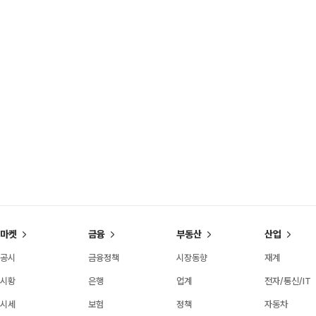
마켓
금융
부동산
산업
공시
금융정책
시장동향
재계
시황
은행
업계
전자/통신/IT
시세
보험
정책
자동차