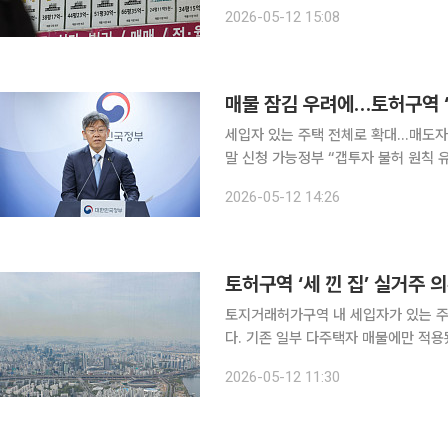
제한적일 것이란 전망이 나온다. 대출 
2026-05-12 15:08
실적으로 시장에 영향을 줄 규모의 매
세입자 있는 주택 전체로 확대…매도자
말 신청 가능정부 “갭투자 불허 원칙 유지…매물 출회 효
입자 있는 주택’ 전체로 매수자의 실거
2026-05-12 14:26
적용됐던 예외를 비거주 1주택자를 포
토허구역 ‘세 낀 집’ 실거주
토지거래허가구역 내 세입자가 있는 주
다. 기존 일부 다주택자 매물에만 적용
매도자 간 형평성을 맞추고 매물 잠김을 완화하겠다는 취지
2026-05-12 11:30
에서 임대 중이거나 전세권이 설정된 