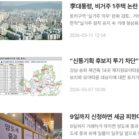
토허구역 '실거주 의무' 완화 검토…거래
한적"실거주 원칙 유지 속 거래 정상화 시험대 오른 정부 이재명 대
허용 방침을 두고 "사실상 갭투자 허용
2026-05-11 12:54
래절벽 해소를 위한 제한적 보완 조치
“신통기획 후보지 투기 차단”
강남·송파 재건축 14곳 재지정모아타운 10곳 5년간 신규 
보지와 모아타운 대상지에 대한 토지거
토지거래허가구역 지정 기간도 1년 연
2026-05-07 10:00
적으로 차단하겠다
9일까지 거래허가 마치면 양도세 중과 없어
도세 중과 유예 일몰이 일주일 앞으로