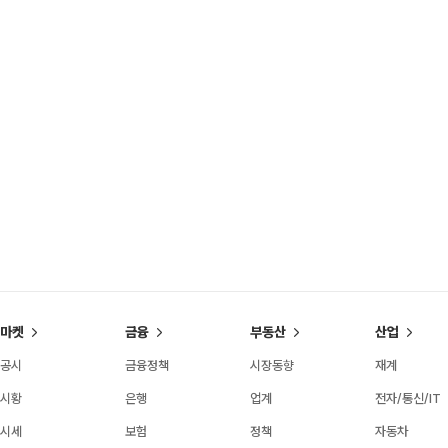
마켓
금융
부동산
산업
공시
금융정책
시장동향
재계
시황
은행
업계
전자/통신/IT
시세
보험
정책
자동차