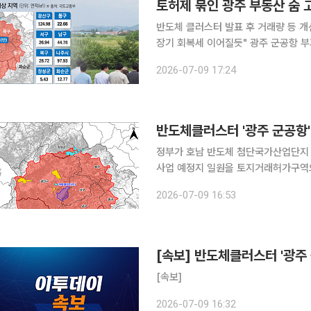
토허제 묶인 광주 부동산 숨 
반도체 클러스터 발표 후 거래량 등 개
장기 회복세 이어질듯" 광주 군공항 부지 인근이 토지거래허가구역으로 지정되면서 반도체 클러스
터 조성 기대감으로 되살아나던 광주 
2026-07-09 17:24
분양 심리가 뚜렷하게 개선됐지만 토허
반도체클러스터 '광주 군공항'
정부가 호남 반도체 첨단국가산업단지 
사업 예정지 일원을 토지거래허가구역으로 지정했다. 국토교통부는 호
지 일원 364.19㎢를 토지거래허가
2026-07-09 16:53
2028년 7월 13일까지 2년이다. 정
[속보] 반도체클러스터 '광주
[속보]
2026-07-09 16:32