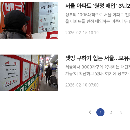
서울 아파트 ‘원정 매입’ 3
정부의 10·15대책으로 서울 아파트 
울 아파트를 원정 매입하는 비중이 두 달 연속 감소한
국부동산원 매입자 거주지별 아파트 매매
2026-02-15 10:19
아파트를 매입한 경우는 전체 거래량의 
셋방 구하기 힘든 서울…보유
서울에서 3000가구에 육박하는 대단지
가뭄’이 확산하고 있다. 여기에 정부가
이 가중될 수 있다는 우려도 나온다. 9일 부동산 업계에 따르면 이날 기준 서울 도봉구 도봉동
2026-02-10 07:00
2678가구 규모 '도봉한신' 단지는 현
1
2
3