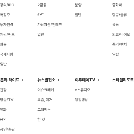
장외/IPO
2금융
분양
중화학
특징주
카드
일반
항공/물류
투자전략
가상자산/핀테크
유통
채권/펀드
일반
의료/바이오
환율
중기/벤처
국제시황
일반
일반
문화·라이프
뉴스발전소
이투데이TV
스페셜리포트
관광
이슈크래커
e스튜디오
방송/TV
요즘, 이거
랭킹영상
영화
그래픽스
음악
한 컷
공연/출판