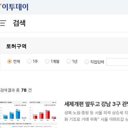
검색
전체
1주
1개월
1년
직접입력
검색결과 총
78
건
세제개편 앞두고 강남 3구 
성북·노원·중랑 등 서울 외곽 상승세 
화 기조로 거래 위축” 서울 아파트값 상승세가 한 주 만에 소폭 둔화했다. 강남 3구는 세제 개편을
앞둔 관망세가 짙어지며 오름폭이 줄었