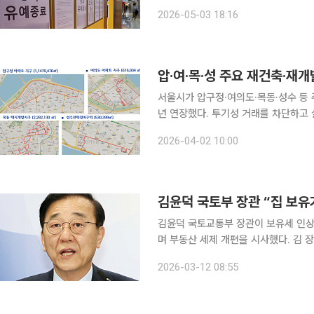
도 막바지 매물 출회 움직임은 계속될
2026-05-03 18:16
지정 시점에 따라 적용 조건이 다르고,
압·여·목·성 주요 재건축·재개
서울시가 압구정·여의도·목동·성수 등
년 연장했다. 투기성 거래를 차단하고 실수
시는 전날 제5차 도시계획위원회를 열
2026-04-02 10:00
거래허가구역 재지정을 의결했다고 밝혔
김윤덕 국토교통부 장관이 보유세 인상
며 부동산 세제 개편을 시사했다. 김 장관은 12일 CBS 라디오 ‘박성태의 뉴스쇼’에 출연해 “정부의
원칙과 방향은 집을 계속 가지고 있는
2026-03-12 08:55
“투기성 보유나 ‘똘똘한 한 채’ 문제 