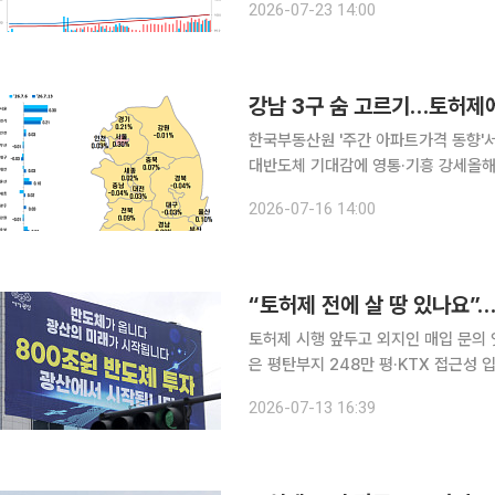
2026-07-23 14:00
풀 꺾였다. 서울 외곽과 경기 남부 일
강남 3구 숨 고르기…토허제에
한국부동산원 '주간 아파트가격 동향'서
대반도체 기대감에 영통·기흥 강세올해 서울 전세 
이어지는 가운데 경기 남부 반도체 벨
2026-07-16 14:00
정된 화성 동탄은 상승폭이 1% 아래
토허제 시행 앞두고 외지인 매입 문의
은 평탄부지 248만 평·KTX 접근성
시세 수준이거나 조금 오른 매물이 있
2026-07-13 16:39
의가 옵니다. 그런데 정작 땅 주인들은