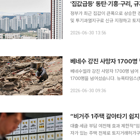
'집값급등' 동탄·기흥·구리, 
정부가 최근 집값이 큰폭으로 상승한 
및 투기과열지구로 신규 지정하고 토지
탄역 인근 상가. 한국부동산원에 따르
2026-06-30 13:56
11.38%로 전국에서 가장 높았다. 구리
베네수엘라 강진 사망자 1700명 넘어 최근 베네수엘라를 강타한 연쇄 강진으로 인한 사망자가
1700명을 넘어섰습니다. 뉴욕타임스(
의장은 29일(현지시간) TV 연설에서 
2026-06-30 09:36
확인된 사망자가 1719명으로 늘었다고
대출·세금 부담 여전해 효과 제한적“임대 물량 매
자가 있는 주택 전체로 토지거래허가구