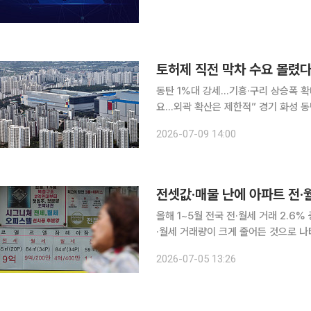
토허제 직전 막차 수요 몰렸다
동탄 1%대 강세…기흥·구리 상승폭 확
요…외곽 확산은 제한적” 경기 화성 동탄과 용인 기흥, 구리의 아파트값이 높은 상승률을 이어갔다.
정부가 이들 지역을 토지거래허가구역으
2026-07-09 14:00
풀이된다. 반도체 호황을 타고 시작된 
전셋값·매물 난에 아파트 전·
올해 1~5월 전국 전·월세 거래 2.6% 증가아
·월세 거래량이 크게 줄어든 것으로 
다주택자의 주택 매도 등으로 전세 물
2026-07-05 13:26
반면 전세 사기 여파로 기피 대상이 됐