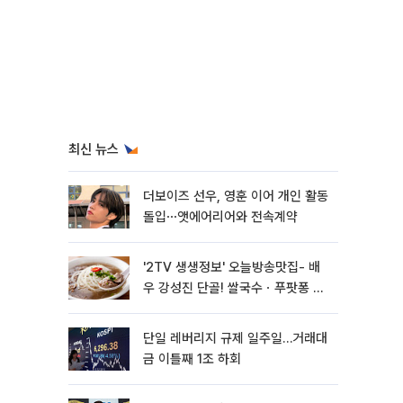
최신 뉴스
더보이즈 선우, 영훈 이어 개인 활동
돌입⋯앳에어리어와 전속계약
'2TV 생생정보' 오늘방송맛집- 배
우 강성진 단골! 쌀국수ㆍ푸팟퐁 커
리 맛집 '블○○○'
단일 레버리지 규제 일주일…거래대
금 이틀째 1조 하회