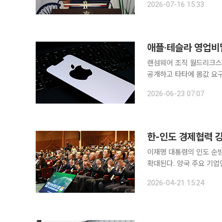
2026-07-16 15:33
이번 투자는 인도에 연구·
애플·테슬라 영업비밀
랜섬웨어 조직 월드리크스,
공개하고 타타에 몸값 요
사로 두고 있는 인도 제조사 타타일렉
2026-06-23 07:07
일리사바 등에 따르면 타타
한-인도 경제협력 강
이재명 대통령의 인도 순방
확대된다. 양국 주요 기업인들이 참석한 비즈니스 포럼과 파트너십 행사를 통해 20건의 업무협약
(MOU)이 체결되고 48
2026-04-21 15:24
됐다. 산업통상부와 