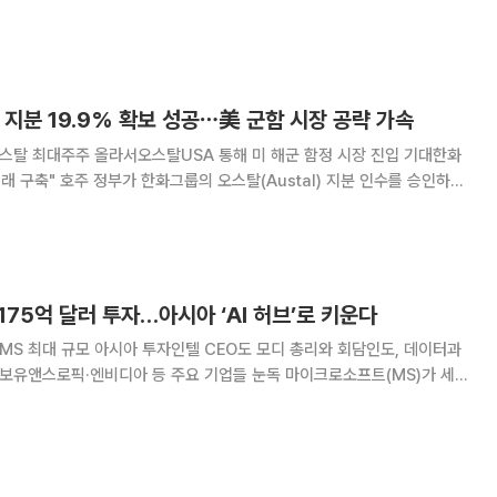
고 있다. 구글, 아마존웹서비스(AWS), 마이크로소프트(MS) 등 글로벌
인프라 투자 계획을 발표하면서, 인도
탈 지분 19.9% 확보 성공⋯美 군함 시장 공략 가속
오스탈 최대주주 올라서오스탈USA 통해 미 해군 함정 시장 진입 기대한화
tal) 지분 인수를 승인하면
적인 속도를 낼 전망이다. 12일 호주증권거래소(ASX)에 따
 외국인투자심의위원회(FIRB
 175억 달러 투자…아시아 ‘AI 허브’로 키운다
표MS 최대 규모 아시아 투자인텔 CEO도 모디 총리와 회담인도, 데이터과
 보유앤스로픽·엔비디아 등 주요 기업들 눈독 마이크로소프트(MS)가 세계
 디지털 시장인 인도를 아시아 인공지능(AI) 허브로 낙점했다. 수년에 걸
 자금을 인도에 투입한다는 계획이다.