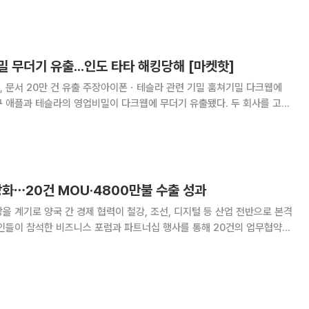
개발과 제조 시설을 더 많이 유치
 무더기 유출...인도 타타 해킹당해 [마켓핫]
 문서 20만 건 유출 주장아이폰ㆍ테슬라 관련 기밀 훔쳐기밀 다크웹에
구 애플과 테슬라의 영업비밀이 다크웹에 무더기 유출됐다. 두 회사를 고객
트로닉스가 해킹을 당하면서다. 22일(현지시간) 인도 매체 데
일렉트로닉스는 “몇 주 전 당사 시스템에서 보
화⋯20건 MOU·4800만불 수출 성과
을 계기로 양국 간 경제 협력이 철강, 조선, 디지털 등 산업 전반으로 본격
00만달러 규모의 수출 계약이 성사되는 등 실질적인 경제 협력 성과가 도출
한국경제인협회는 20일(현지시간) 인도