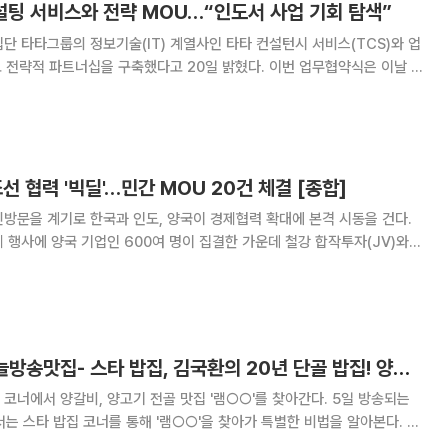
설팅 서비스와 전략 MOU…“인도서 사업 기회 탐색”
단 타타그룹의 정보기술(IT) 계열사인 타타 컨설턴시 서비스(TCS)와 업
파트너십을 구축했다고 20일 밝혔다. 이번 업무협약식은 이날 인
협회 주관으로 개최된 한국-인도 비즈니스 포럼의 일환으로 진행됐으며
는 김정관 산업통상부 장관과 네이버 최수연 대
조선 협력 '빅딜'…민간 MOU 20건 체결 [종합]
방문을 계기로 한국과 인도, 양국이 경제협력 확대에 본격 시동을 건다.
제 행사에 양국 기업인 600여 명이 집결한 가운데 철강 합작투자(JV)와
 민간 양해각서(MOU) 20건이 체결됐다. 이 대통령은 20일(현
 '한-인도 비즈니스 포럼'에
'2TV 생생정보' 오늘방송맛집- 스타 밥집, 김국환의 20년 단골 밥집! 양갈비 맛집 '램○○'
코너에서 양갈비, 양고기 전골 맛집 '램○○'를 찾아간다. 5일 방송되는
에서는 스타 밥집 코너를 통해 '램○○'을 찾아가 특별한 비법을 알아본다. 서
역, 대흥역, 공덕역, 마포역 맛집으로 꼽히는 '램○○'에서는 특별한 양고기