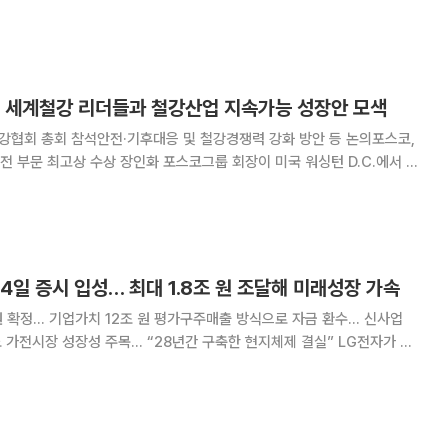
있다. 스포츠유틸리티차량(SUV) 중심의 라인업과 현지 맞춤형 전략이 결
사이에서 ‘국민차’로 자리매김하고 있다는 평
, 세계철강 리더들과 철강산업 지속가능 성장안 모색
강협회 총회 참석안전·기후대응 및 철강경쟁력 강화 방안 등 논의포스코,
스코그룹 회장이 미국 워싱턴 D.C.에서 열
참석해 세계 철강 업계를 이끄는 글로벌 리더들과 업계 주요 현안을 논의했
다. 또 안전 문화 정착의 중요성을 강조했다. 14일 포스코는 한
14일 증시 입성… 최대 1.8조 원 조달해 미래성장 가속
원 확정… 기업가치 12조 원 평가구주매출 방식으로 자금 환수… 신사업
가전시장 성장성 주목… “28년간 구축한 현지체제 결실” LG전자가 인
1조8000억 원대 현금을 확보한다. 향후 글로벌 경기 불확실성 속에서도
주력사업 경쟁력 강화에 나설 자금 여력이