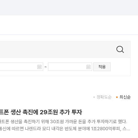
~
적용
정확도순
최신순
트폰 생산 촉진에 29조원 추가 투자
트폰 생산을 촉진하기 위해 30조원 가까운 돈을 추가 투자하기로 했다.
통신에 따르면 나렌드라 모디 내각은 반도체 분야에 1조2800억루피, 스마
등 총 1조9050억루피(약 29조3370억원)의 국가 지원금을 승인했다.