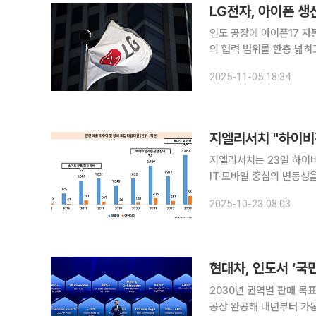
LG전자, 아이폰 
인도 공장에 아이폰17 자동화 장비 납품 LG전자가 아이폰 생
의 협력 범위를 한층 넓히고 있다. 5일 인도 유력 경제매체 이코노믹타임스
이 폭스콘·타타 일렉트로
2025-11-05 18:34
를 최초로 공급했다”고 보
지엘리서치 "하이비
지엘리서치는 23일 하이비
IT·모바일 중심의 변동성을 줄이며
일 카메라 모듈(CCM) 검
2025-10-23 08:03
이오/헬스케어 부문으로도
2030년 권역별 판매 목
공장 완공해 내년부터 가동 돌입 현대자동차그룹은 신흥 거점으로 낙점한 인도