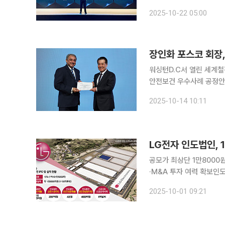
판매 실적을 눈앞에 두고 
2025-10-22 05:00
합되면서 인도 소비자들 
장인화 포스코 회장
워싱턴D.C서 열린 세계철
안전보건 우수사례 공정안전 부문 최고상 수상 장인화 포
린 세계철강협회 총회에 
2025-10-14 10:11
LG전자 인도법인, 
공모가 최상단 1만8000
·M&A 투자 여력 확보인도 
도법인 상장을 통해 최대 
2025-10-01 09:21
미래 신성장 동력 발굴과 