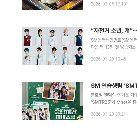
2026-03-05 17:13
메뉴를 맛볼
“자전거 소년, 걔”
SM엔터테인먼트(SM엔터)
다음 달 13일 첫 방송되는
해 1990년대부터 201
2026-01-28 10:45
얼리티 예능 프로그램으로
SM 연습생팀 ‘SM
글로벌 팬덤의 뜨거운 기대
‘SMTR25’가 Mnet을 통해 예능 데뷔식을 치른다
리얼리티 예능 ‘응답하라 
2026-01-23 09:21
포스터와 퍼포먼스 티저를 