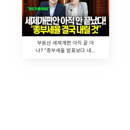
부동산 세제개편 아직 끝 아
냐? "종부세율 발표보다 내릴
것" 장기거주·양도세 전망 I 집
땅지성 I 김인만, 진미윤