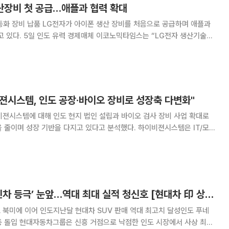
생산장비 첫 공급…애플과 협력 확대
산 장비를 처음으로 공급하며 애플과
는 “LG전자 생산기술원
닉스·페가트론이 운영하는 인도 공장에 아이폰17 자동화 제조공정용 장비
도했다. LG전자가 스마트팩토리 관련 장비 납
젼시스템, 인도 공장·바이오 장비로 성장축 다변화"
젼시스템에 대해 인도 현지 법인 설립과 바이오 검사 장비 사업 확대로
 성장 기반을 다지고 있다고 분석했다. 하이비젼시스템은 IT/모바
사 및 공정 장비, 스마트부품 검사 장비 전문 기업이다. 또한, 반도체와 바
 신사업 진출을 진행하고 있다.
현대차, 인도서 ‘국민차 등극’ 눈앞…역대 최대 실적 청신호 [현대차 印 상장 1년]
표 북미에 이어 인도지난달 현대차 SUV 판매 역대 최고치 달성인도 푸네
 시장에서 사상 최대