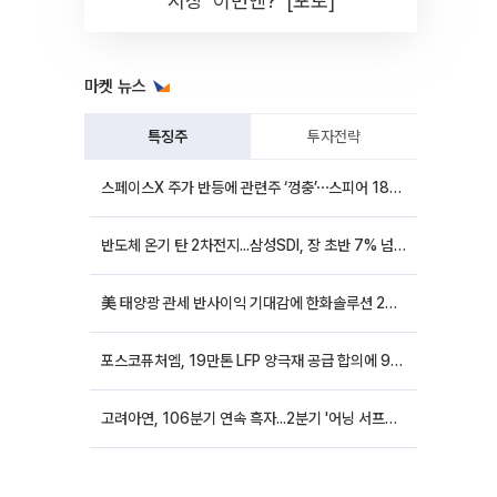
시장 '이번엔?' [포토]
마켓 뉴스
특징주
투자전략
스페이스X 주가 반등에 관련주 ‘껑충’⋯스피어 18%ㆍ에이치브이엠 12%↑
반도체 온기 탄 2차전지...삼성SDI, 장 초반 7% 넘게 껑충
美 태양광 관세 반사이익 기대감에 한화솔루션 20%대·OCI홀딩스 14%대 급등
포스코퓨처엠, 19만톤 LFP 양극재 공급 합의에 9%대 강세
고려아연, 106분기 연속 흑자...2분기 '어닝 서프라이즈'에 장 초반 12%대 강세