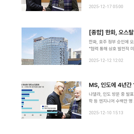
로벌 허브로 빠르게 부상하
2025-12-17 05:00
빅테크가 잇따라 대규모 
[종합] 한화, 오스
한화, 호주 정부 승인에 
"협력 통해 상호 발전적 미래 구축" 호주 정부가 한화그룹의 오스탈(Aus
서, 한화의 미국 군함 시장 공략이 본격
2025-12-12 12:02
르면 오스탈은 이날 “호주
MS, 인도에 4년간
나델라, 인도 방문 중 발
학 등 엔지니어 수백만 명
에서 가장 빠르게 성장하는
2025-12-10 15:13
쳐 약 26조 원에 달하는