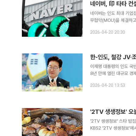
네이버, 印 타타 컨
네이버는 인도 최대 기업집
무협약(MOU)을 체결하고 전략적 
도 뉴델리에서 한국경제인
2026-04-20 20:30
이 자리에는 한국 측에서
한-인도, 철강 JV·
이재명 대통령의 인도 국빈
8년 만에 열린 대규모 경
조선 협력 등 대형 프로젝트와 함께
2026-04-20 13:53
지시간) 뉴델리에서 열리는
'2TV 생생정보' 스타 밥집 
KBS2 '2TV 생생정보'
울 마포, 용강동, 광흥창