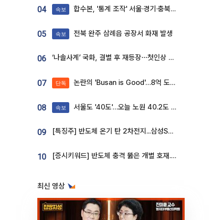
합수본, '통계 조작' 서울·경기·충북 선관위 등 추가 압수수색
04
속보
전북 완주 삼례읍 공장서 화재 발생
05
속보
‘나솔사계’ 국화, 결별 후 재등장⋯첫인상 투표 휩쓸고 ‘인기녀’ 등극
06
논란의 'Busan is Good'…8억 도시브랜드, 용산 대통령실 CI 업체가 수행
07
단독
서울도 '40도'…오늘 노원 40.2도 기록
08
속보
[특징주] 반도체 온기 탄 2차전지...삼성SDI, 장 초반 7% 넘게 껑충
09
[증시키워드] 반도체 충격 뚫은 개별 호재...포스코퓨처엠·에코프로·한화솔루션 '눈길'
10
최신 영상