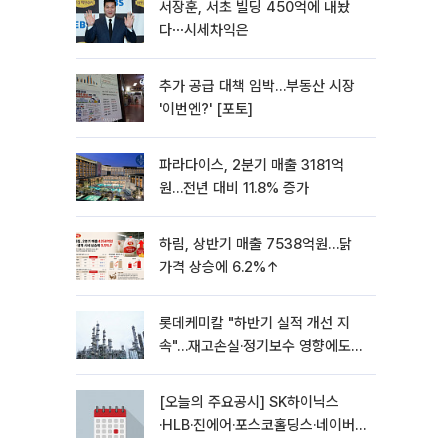
서장훈, 서초 빌딩 450억에 내놨
다⋯시세차익은
추가 공급 대책 임박…부동산 시장
'이번엔?' [포토]
파라다이스, 2분기 매출 3181억
원…전년 대비 11.8% 증가
하림, 상반기 매출 7538억원…닭
가격 상승에 6.2%↑
롯데케미칼 "하반기 실적 개선 지
속"…재고손실·정기보수 영향에도
흑자 유지
[오늘의 주요공시] SK하이닉스
·HLB·진에어·포스코홀딩스·네이버·