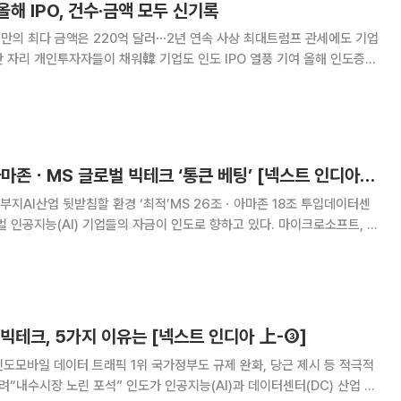
해 IPO, 건수·금액 모두 신기록
년 만의 최다 금액은 220억 달러⋯2년 연속 사상 최대트럼프 관세에도 기업
리 개인투자자들이 채워韓 기업도 인도 IPO 열풍 기여 올해 인도증시
역대 최고 성적을 내면서 축포를 쐈다. 건수와 금액 모두 어느 때보다 많았던
됐다. 28일(현지시간) 블룸버그통신에 따르
AI 인프라 선점… 아마존ㆍMS 글로벌 빅테크 ‘통큰 베팅’ [넥스트 인디아上-②]
지AI산업 뒷받침할 환경 ‘최적’MS 26조ㆍ아마존 18조 투입데이터센
I까지 데이터센터와 AI 인프라 투자를 검토하며 인도는 단숨에 글로벌 기술
랐다. 변화의 배경에는 지정학과 산업
빅테크, 5가지 이유는 [넥스트 인디아 上-③]
도모바일 데이터 트래픽 1위 국가정부도 규제 완화, 당근 제시 등 적극적
인도가 인공지능(AI)과 데이터센터(DC) 산업 글