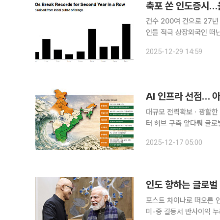
축포 쏜 인도증시…올
건수 200여 건으로 27
인들 적극 상장외국인 떠난 자
기업공개(IPO) 부문이 
2025-12-29 14:59
것으로 집계
대규모 전력확보ㆍ광할한 부
터 허브 구축 앞다퉈 글로벌 인공지능(AI) 기업들의 자금이 인도로 향하고 있다. 마이크로소프트, 아
마존, 구글에 이어 오픈A
2025-12-17 05:00
자본의 중심 무대로 떠올
인도 향하는 글로벌 
포스트 차이나로 떠오른 인
미-중 갈등서 반사이익 누려“내수시장 노린 포석” 