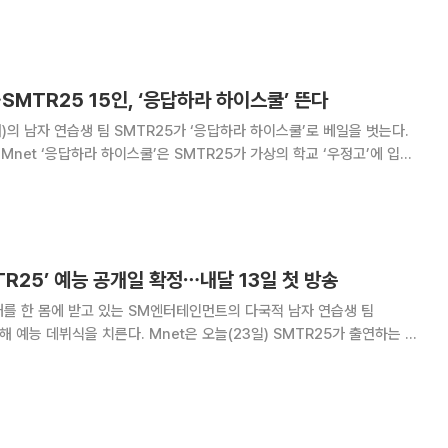
 수 있다. 특히 양갈비 구이
⋯SMTR25 15인, ‘응답하라 하이스쿨’ 뜬다
의 남자 연습생 팀 SMTR25가 ‘응답하라 하이스쿨’로 베일을 벗는다.
 Mnet ‘응답하라 하이스쿨’은 SMTR25가 가상의 학교 ‘우정고’에 입학
0년대까지의 K-컬처를 직접 경험하며 데뷔의 해답을 찾아가는 타임슬립 리
, SM엔터와 에그이즈커밍의 특
TR25’ 예능 공개일 확정⋯내달 13일 첫 방송
를 한 몸에 받고 있는 SM엔터테인먼트의 다국적 남자 연습생 팀
. Mnet은 오늘(23일) SMTR25가 출연하는 새
하이스쿨’의 첫 방송일을 다음 달 13일 저녁 8시 20분으로 확정 짓고 메인
공개했다. Mnet의 강력