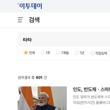
검색
전체
1주
1개월
1년
직접입력
검색결과 총
601
건
인도, 반도체ㆍ스마
인도 정부가 반도체와 스마
15일(현지시간) 블룸버그
트폰 분야에 6250억루피 