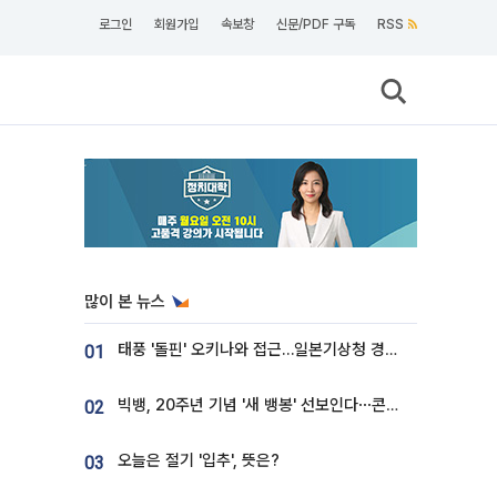
로그인
회원가입
속보창
신문/PDF 구독
RSS
많이 본 뉴스
태풍 '돌핀' 오키나와 접근…일본기상청 경로 업데이트
01
빅뱅, 20주년 기념 '새 뱅봉' 선보인다⋯콘서트 앞두고 팝업 개최
02
오늘은 절기 '입추', 뜻은?
03