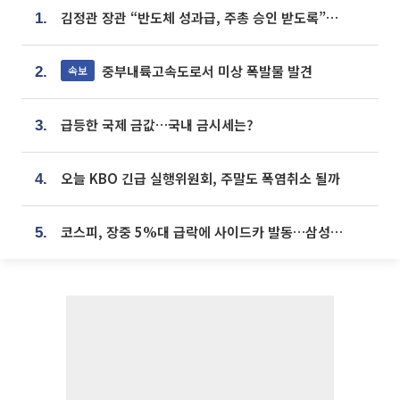
김정관 장관 “반도체 성과급, 주총 승인 받도록”…상법·자본시장법 개정 시사
1.
중부내륙고속도로서 미상 폭발물 발견
속보
2.
급등한 국제 금값…국내 금시세는?
3.
오늘 KBO 긴급 실행위원회, 주말도 폭염취소 될까
4.
코스피, 장중 5%대 급락에 사이드카 발동…삼성·SK 동반 폭락
5.