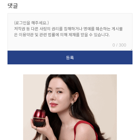
댓글
0 / 300