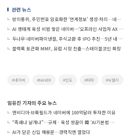
관련 뉴스
방미통위, 주민번호 암호화한 ‘연계정보’ 생성·처리…네이버 등 75개사 승인
AI 생태계 육성 비법 쌓은 네이버⋯‘오프라인 사업자 AX 전환’ 지원 확대
두나무·네이버파이낸셜, 주식교환 후 IPO 추진…5년 내 상장 목표
블랙록 토큰화 MMF, 유럽 시장 진출∙∙∙스테이블코인 확장
#네이버
#NAVER
#인도
#타타
#뉴델리
임유진 기자의 주요 뉴스
엔비디아·브룩필드가 네이버에 100억달러 투자한 이유
“족쇄냐 날개냐”…규제ㆍ육성 쌍끌이 韓 ‘AI기본법 개정안’ 오늘 시행
AI가 닫은 신입 채용문…경력직엔 열었다