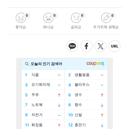
0
0
0
0
좋아요
화나요
슬퍼요
추가취재 원해요