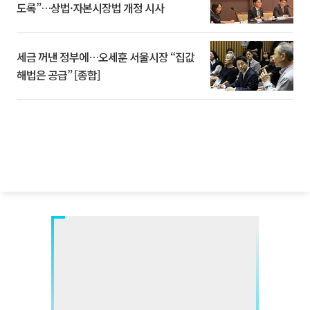
도록”…상법·자본시장법 개정 시사
세금 꺼낸 정부에…오세훈 서울시장 “집값
해법은 공급” [종합]