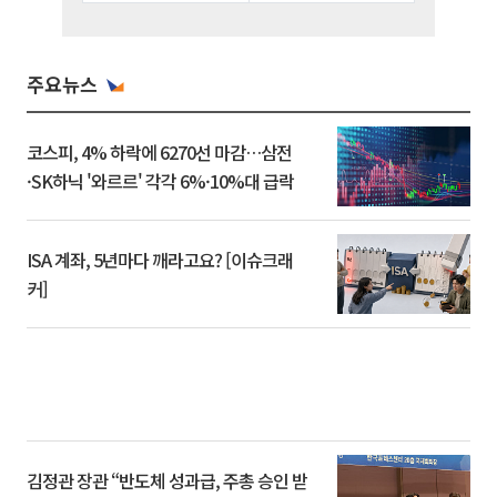
주요뉴스
코스피, 4% 하락에 6270선 마감…삼전
·SK하닉 '와르르' 각각 6%·10%대 급락
ISA 계좌, 5년마다 깨라고요? [이슈크래
커]
김정관 장관 “반도체 성과급, 주총 승인 받