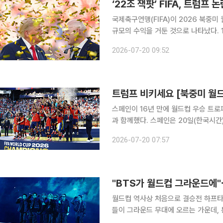
‘22조 잭팟’ FIFA, 트럼
국제축구연맹(FIFA)이 2026 북중미
규모의 수익을 거둔 것으로 나타났다. 18일(현지시간) 가디언에 따르면 잔니 인판티노 FIFA 회장은
이날 회원국 축구협회들에 이번 월드컵 
2026-07-20 09:52
렸다. FIFA가 대회 전 예상했던 110
트럼프 비키세요 [북중미 월
스페인이 16년 만에 월드컵 우승 트로
과 함께했다. 스페인은 20일(한국시간) 미국 뉴저지주 이스트러더퍼드의 뉴욕 뉴저지 스타디움에서
열린 2026 국제축구연맹(FIFA) 북
2026-07-20 07:57
다. 이어진 시상식에서 트럼프 대통
월드컵 역사상 처음으로 결승전 하프타
들이 그라운드 무대에 오르는 가운데, 
도 제기된다. AP통신은 15일(한국시간) 2026 국제축구연맹(FIFA) 북중미 월드컵 결승전에서 대