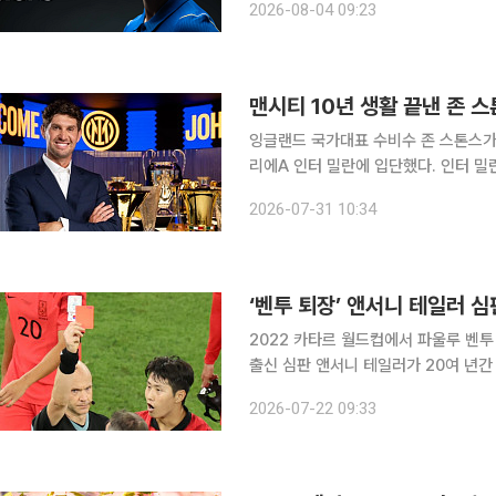
2026-08-04 09:23
발표했다. 헨더슨은 고향 팀 선덜
맨시티 10년 생활 끝낸 존 스
잉글랜드 국가대표 수비수 존 스톤스가
리에A 인터 밀란에 입단했다. 인터 밀란은 30일(현지시간) 스톤스와 2028년 6월 30일까지 계약
을 체결했다고 발표했다. 스톤스는 맨
2026-07-31 10:34
었다. 스톤스는 인터 밀란 구단을 
‘벤투 퇴장’ 앤서니 테일러 
2022 카타르 월드컵에서 파울루 벤
출신 심판 앤서니 테일러가 20여 년간 이어온 심판 
은퇴를 발표하며 “엘리트 수준에서 경
2026-07-22 09:33
강렬했고 감시와 비판은 끊임없었다. 