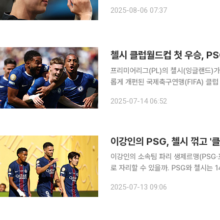
들의 관심은 자연스럽게 그의 새 둥지가 될 LAFC에 쏠리고 
2025-08-06 07:37
일(현지시간) “손흥민이 LAFC와 계
첼시 클럽월드컵 첫 우승, P
프리미어리그(PL)의 첼시(잉글랜드)가
롭게 개편된 국제축구연맹(FIFA) 클럽 월드
골 1도움으로 결승 무대를 지배하며 경
2025-07-14 06:52
1724억 원(1억2500만 달러)의 우승
이강인의 소속팀 파리 생제르맹(PSG
로 자리할 수 있을까. PSG와 첼시는 14일 오전 4시(한국시간) 미국 뉴저지주 이스트 러더퍼드의
메트라이프 스타디움에서 열리는 '2025 
2025-07-13 09:06
팀으로 개편된 후 첫 클럽월드컵 우승