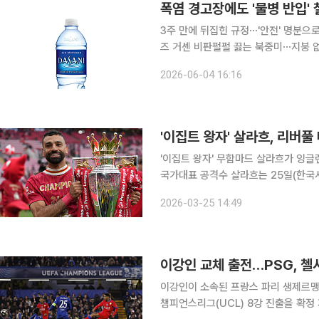
폭염 경고장에도 '물병 반입'
3주 만에 뒤집힌 규정⋯'안전' 명분으로
즈 거센 비판펄펄 끓는 북중미⋯지붕 없는 경기장도 있어 
두고 국제축구연맹(피파)이 경기장 내
2026-06-04 16:16
있다. 기록적인 폭염이 예고된 상황에
'이집트 왕자' 살라흐, 리버
'이집트 왕자' 무함마드 살라흐가 잉글랜
국가대표 공격수 살라흐는 25일(한국시
지를 통해 리버풀과의 작별을 알렸다. 살라흐는 "안타깝게도 그날이 왔다 이것은 제 작별 인사의 첫
2026-03-25 14:49
번째 부분"이라면서 "저는 이번 시즌이
이강인 교체 출전…PSG, 첼시
이강인이 소속된 프랑스 파리 생제르맹(
챔피언스리그(UCL) 8강 진출을 확정 지었다. PSG는 18일(한국시간) 영국 런