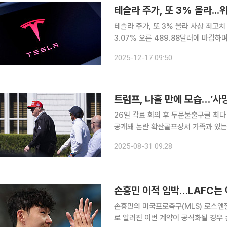
테슬라 주가, 또 3% 올라 사상 최고치 테슬라 주가가 16일(현지시간) 뉴욕증시에서 전날보
3.07% 오른 489.88달러에 마감하
르며 52주 신고가를 기록했습니다. 지난
2025-12-17 09:50
상 최고 기록을 새로 쓴 겁니다. 이날 
트럼프, 나흘 만에 모습…‘사
26일 각료 회의 후 두문불출구글 최다
공개돼 논란 확산골프장서 가족과 있는 모습으로 우려 해소 온
까지 돌았던 도널드 트럼프 미국 대통
2025-08-31 09:28
30일(현지시간) 
손흥민 이적 임박…LAFC는 
손흥민의 미국프로축구(MLS) 로스앤젤
로 알려진 이번 계약이 공식화될 경우