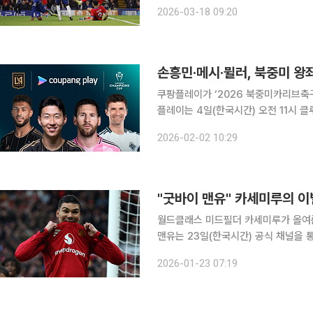
에서 열린 2025-2026 UCL 16강
2026-03-18 09:20
서 열린 1차전에서 5-2 대승을 거뒀던
쿠팡플레이가 ‘2026 북중미카리브축구연
플레이는 4일(한국시간) 오전 11시 
밝혔다. 1962년부터 시작된 CONCACAF 챔피언스컵은 북중미카리브 대륙의 최상위 클럽 대항전
2026-02-02 10:29
이다. 미국, 멕시코, 캐나다, 코스타
"굿바이 맨유" 카세미루의 이
월드클래스 미드필더 카세미루가 올여름
맨유는 23일(한국시간) 공식 채널을 
름 팀을 떠날 예정”이라고 발표했다. 카세미루는 설명이 필요 없는 커리어를 지닌 선수다. 레알 마드
2026-01-23 07:19
리드에서 루카 모드리치, 토니 크로스와