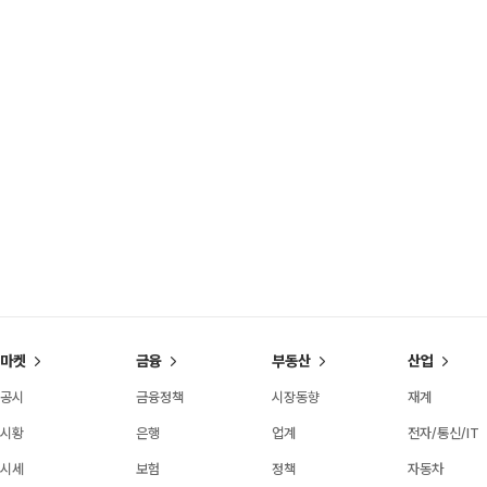
마켓
금융
부동산
산업
공시
금융정책
시장동향
재계
시황
은행
업계
전자/통신/IT
시세
보험
정책
자동차