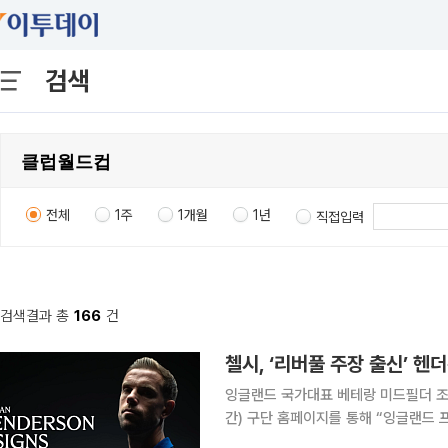
검색
전체
1주
1개월
1년
직접입력
검색결과 총
166
건
첼시, ‘리버풀 주장 출신’ 
잉글랜드 국가대표 베테랑 미드필더 조던 헨더슨(
간) 구단 홈페이지를 통해 “잉글랜드 
(UCL)를 포함해 선수 생활 동안 8