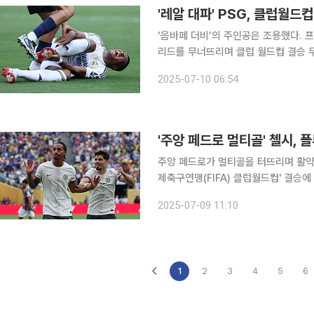
'레알 대파' PSG, 클럽월드
‘음바페 더비’의 주인공은 조용했다. 
리드를 무너뜨리며 클럽 월드컵 결승 
을 이끄는 로빙 패스로 존재감을 빛냈다. 10일(이하 한국시간) 미국 뉴저지주 메트라이프 스
2025-07-10 06:54
에서 열린 2025 국제축구연맹(FIFA
'주앙 페드로 멀티골' 첼시,
주앙 페드로가 멀티골을 터뜨리며 활약한
제축구연맹(FIFA) 클럽월드컵' 결승
제르맹(PSG·프랑스) 경기 승자와 14일
2025-07-09 11:10
9일 미국 뉴저지주 이스트 러더퍼드
1
2
3
4
5
6