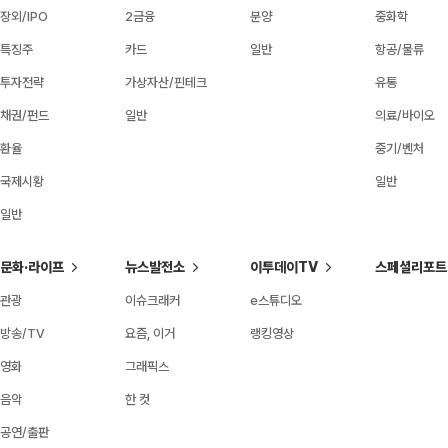
장외/IPO
2금융
분양
중화학
특징주
카드
일반
항공/물류
투자전략
가상자산/핀테크
유통
채권/펀드
일반
의료/바이오
환율
중기/벤처
국제시황
일반
일반
문화·라이프
뉴스발전소
이투데이TV
스페셜리포트
관광
이슈크래커
e스튜디오
방송/TV
요즘, 이거
랭킹영상
영화
그래픽스
음악
한 컷
공연/출판