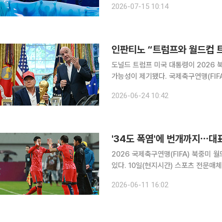
2026-07-15 10:14
회 사상 첫 하프타임 쇼가 진행된다고 
인판티노 “트럼프와 월드컵 트
도널드 트럼프 미국 대통령이 2026
가능성이 제기됐다. 국제축구연맹(FIF
을 관람하고 우승팀에 트로피를 건네겠다고 밝히면서다. 24일 로이
2026-06-24 10:42
장은 전날 미국 폭스뉴스 프로그램 ‘폭
'34도 폭염'에 번개까지⋯대
2026 국제축구연맹(FIFA) 북중미
있다. 10일(현지시간) 스포츠 전문매체 디애슬레틱은 2026 FIFA 북중미 월드컵이 최근 수십 년 사
이 가장 무더운 대회 중 하나가 될 것
2026-06-11 16:02
릴 것으로 예상되며 폭염뿐 아니라 낙