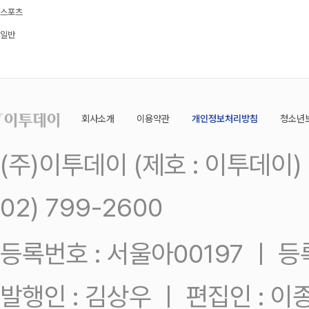
스포츠
일반
회사소개
이용약관
개인정보처리방침
청소년
(주)이투데이 (제호 : 이투데이
02) 799-2600
등록번호 : 서울아00197 ㅣ 등록일
발행인 : 김상우 ㅣ 편집인 : 