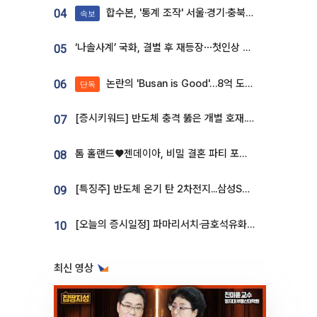
합수본, '통계 조작' 서울·경기·충북 선관위 등 추가 압수수색
04
속보
‘나솔사계’ 국화, 결별 후 재등장⋯첫인상 투표 휩쓸고 ‘인기녀’ 등극
05
논란의 'Busan is Good'…8억 도시브랜드, 용산 대통령실 CI 업체가 수행
06
단독
[증시키워드] 반도체 충격 뚫은 개별 호재...포스코퓨처엠·에코프로·한화솔루션 '눈길'
07
톰 홀랜드♥젠데이아, 비밀 결혼 파티 포착⋯호텔 대관비만 9억
08
[특징주] 반도체 온기 탄 2차전지...삼성SDI, 장 초반 7% 넘게 껑충
09
[오늘의 증시일정] 파마리서치·금호석유화학·코오롱인더·상상인증권 등
10
최신 영상