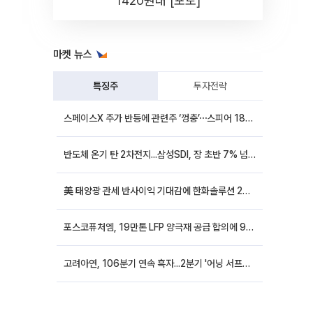
1420원대 [포토]
마켓 뉴스
특징주
투자전략
스페이스X 주가 반등에 관련주 ‘껑충’⋯스피어 18%ㆍ에이치브이엠 12%↑
반도체 온기 탄 2차전지...삼성SDI, 장 초반 7% 넘게 껑충
美 태양광 관세 반사이익 기대감에 한화솔루션 20%대·OCI홀딩스 14%대 급등
포스코퓨처엠, 19만톤 LFP 양극재 공급 합의에 9%대 강세
고려아연, 106분기 연속 흑자...2분기 '어닝 서프라이즈'에 장 초반 12%대 강세