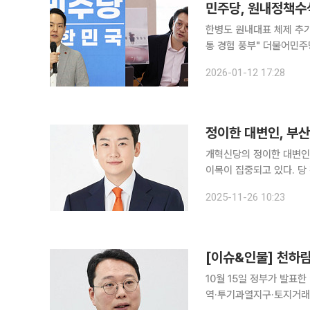
민주당, 원내정책수
한병도 원내대표 체제 추가
통 경험 풍부" 더불어민주당이 한병도 원내대표 체제의 신임 원내대표단 원내정책수석에 김한규 의
원, 원내소통수석에 전용
2026-01-12 17:28
·산업정책 전문성을 인정
정이한 대변인, 부산
개혁신당의 정이한 대변인
이목이 집중되고 있다. 당 전체의 '세대교체' 전략 속에서, 정 대변인은 주력 인물로 떠오르고 있다.
"부산은 청년정치의 최적지" 정이한 대변인은 개혁신당의 공식 대변인을 맡으며 당의 논
2025-11-26 10:23
리핑을 주도해왔다. 최근
10월 15일 정부가 발표한
역·투기과열지구·토지거래허가구역으로 