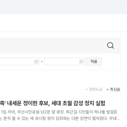
~
적용
정확도순
최신순
족' 내세운 정이한 후보, 세대 초월 감성 정치 실험
1일 저녁, 부산시민공원 남2문 앞 광장. 퇴근길 시민들이 하나둘 발걸음
 흔히 볼 수 있는 세 과시형 정치 집회와는 다른 장면이 펼쳐졌다. 무대
의 부친인 정근 온병원그룹 원장, 배우자 정결 부산대병원 산부인과 임상교