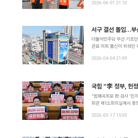
2026-06-01 21:10
수, 그리고 생후 4개월 된
더불어민주당 부산 기초단체
관료·의회 출신이 뒤섞인 
씨를 남겼다. 부산시당은 이날 오후 유튜브 채널 ‘부산민주당TV’를 통해 중구·금정구·수영구 후보를
2026-04-04 21:09
확정 발표했다. 중구청장 
국힘 “李 정부, 헌
“법왜곡죄로 판·검사 ‘린치’ 고소고
회관 제1소회의실에서 
열고 6·3 지방선거 승리를 위한 청년 조직
2026-03-17 15:03
한민국의 위기가 찾아올 때