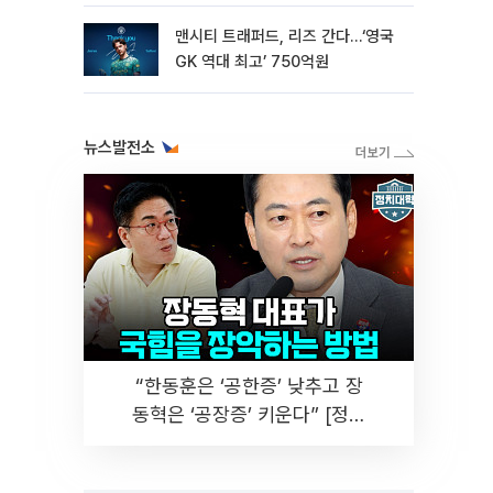
수
맨시티 트래퍼드, 리즈 간다…‘영국
GK 역대 최고’ 750억원
뉴스발전소
“한동훈은 ‘공한증’ 낮추고 장
동혁은 ‘공장증’ 키운다” [정치
대학]