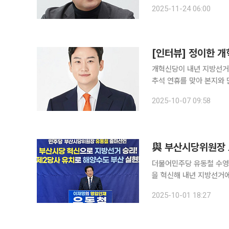
명시된 최신 통계’를 고
2025-11-24 06:00
개혁신당 원내대표다. 그는
개혁신당이 내년 지방선거
추석 연휴를 맞아 본지와
있는 도시"라며 "청년보수가 뿌리내릴 최
2025-10-07 09:58
더불어민주당 유동철 수영
을 혁신해 내년 지방선거에
치’라는 이례적 구상까지 내놓으며 정치
2025-10-01 18:27
핑룸에서 기자회견을 열고