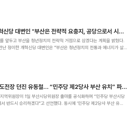
의로 배제하고 규제를 밀어붙였다는 의혹을 가장 먼저 제기한 사람이 천하람
 서울 도봉·강북·중랑·금천, 경
[인터뷰] 정이한 개혁신당 대변인 "부산은 전략적 요충지, 공당으로서 시장·구청장 후보 직접 낼 것"
를 앞두고 부산을 청년정치의 전략적 거점으로 삼겠다는 계획을 밝혔다.
 만난 정이한 개혁신당 대변인은 "부산은 청년정치의 전통과 에너지가 살아
적지"라고 강조했다. 개혁신당, 책임공당으로 부산시장·구
청장 후보 직접 공천할 것 - 내년 지방선거에서 부산시장과 구청장 후
與 부산시당위원장 도전장 던진 유동철… “민주당 제2당사 부산 유치” 파격 공약
지역위원장이 1일 부산시당위원장 출마를 공식화하며 “민주당 부산시당
서 반드시 승리하겠다"고 선언했다. 동시에 ‘민주당 제2당사 부산 유
권의 이목을 끌고 있다. 유 위원장은 이날 부산시의회 브리
 "지방선거 승리는 곧 이재명 정부의 성공이자 부산