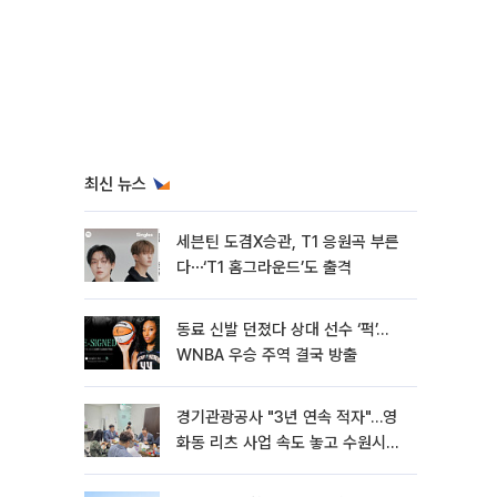
최신 뉴스
세븐틴 도겸X승관, T1 응원곡 부른
다⋯‘T1 홈그라운드’도 출격
동료 신발 던졌다 상대 선수 ‘퍽’…
WNBA 우승 주역 결국 방출
경기관광공사 "3년 연속 적자"…영
화동 리츠 사업 속도 놓고 수원시와
이견