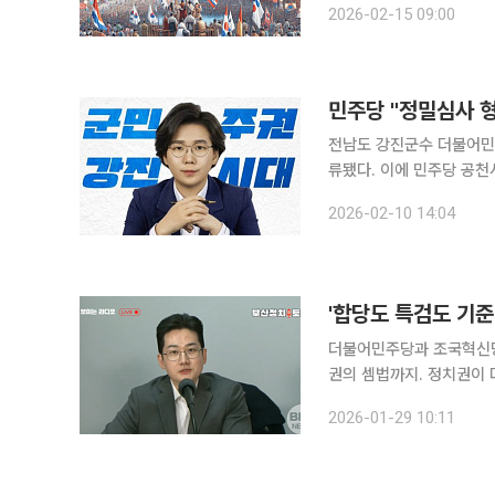
2026-02-15 09:00
더십만이 아니다. 수원 정
민주당 "정밀심사 형
전남도 강진군수 더불어민주
류됐다. 이에 민주당 공천시스템의 공정성과 형평성을 둘러싼 논란이 커지고 있다. 김 전 의장은 최
근 자신의 사회관계망서비스
2026-02-10 14:04
하고 나섰다. 이
더불어민주당과 조국혁신당의
권의 셈법까지. 정치권이 
정이한 대변인이 현 정치 지형
2026-01-29 10:11
28일 BBS 라디오 인터