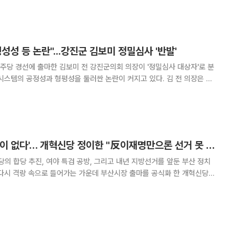
치권이 조용히 주목하는 이름, 김봉균
성성 등 논란"...강진군 김보미 정밀심사 '반발'
당 경선에 출마한 김보미 전 강진군의회 의장이 '정밀심사 대상자'로 분
(SNS)를 통해 "정밀심사는 곧 출마를 막을 수 있다는 의미다"고 호소
어 그는 "세 번째로 정치 생명을 시험받고 있
'합당도 특검도 기준이 없다'… 개혁신당 정이한 "反이재명만으론 선거 못 이긴다"
 합당 추진, 여야 특검 공방, 그리고 내년 지방선거를 앞둔 부산 정치
다시 격랑 속으로 들어가는 가운데 부산시장 출마를 공식화 한 개혁신당
을 향해 날 선 문제 제기를 내놓으며 주목을 끌고 있다. 정 대변인은
뷰에서 "지금 정치권은 교착 상태"라며