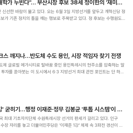
"마이크 하나 들고 대학가 누빈다"… 부산시장 후보 38세 정이한의 '재미있는 정치' 실험
 신선한 바람이 불고 있다. 오는 6월 3일 지방선거를 앞두고 개혁신당 정
기존 정치의 틀을 깨는 행보로 주목받고 있다. 정 후보는 수행원도
를 누빈다. 특히 대학가에서 또래 청년들을 만나면 예
고 없이 마이크를 들이대며 가벼운 질문을 던진다. "지방선
징크스 깨지나…반도체 수도 용인, 시장 적임자 찾기 전쟁
반도체 글로벌 메가시티로 탈바꿈 중인 용인특례시의 현주소를 압축하는 말
불가 징크스'의 운명이다. 윤병희 초대 시장 이래 7번의 선거
고 집권당도 바뀌어온 전국 유일
수원시장 '이재준 1강' 굳히기…행정 이재준·정무 김봉균 '투톱 시스템'이 판을 가른다
국 최대 기초자치단체 수원특례시장 선거의 판세가 갈리고 있다. 인구
 수장 자리를 놓고 더불어민주당은 '이재준 1강' 체제 속 3파전 경선이 예
 특히 이번 선거에서 주목할 것은 전면의 행정 리