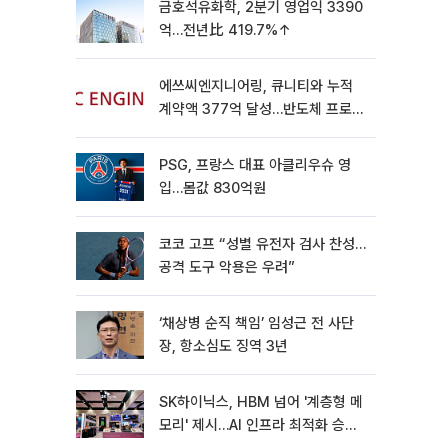
금호석유화학, 2분기 영업익 3390
억…전년比 419.7%↑
에쓰씨엔지니어링, 큐니티와 누적
계약액 377억 달성…반도체 프로젝
트 추가 수주
PSG, 프랑스 대표 아클리우슈 영
입…몸값 830억원
코코 고프 “성별 유전자 검사 찬성…
공격 도구 악용은 우려”
‘채상병 순직 책임’ 임성근 전 사단
장, 항소심도 징역 3년
SK하이닉스, HBM 넘어 '계층형 메
모리' 제시…AI 인프라 최적화 승부