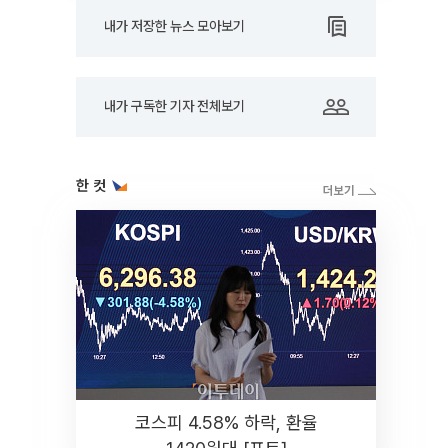
내가 저장한 뉴스 모아보기
내가 구독한 기자 전체보기
한 컷
코스피 4.58% 하락, 환율