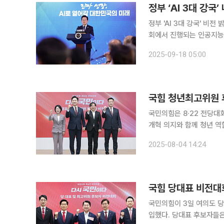
정부 ‘AI 3대 강국
정부 'AI 3대 강국' 비
회에서 진행되는 인공지능(
이재명 정부가 AI를 경제
2025-09-18 05:00
의원실이 주최하는 AI 관
국힘 청년최고위원 
국민의힘은 8·22 전당대
개혁 의지와 함께 청년 역할 등을 강조했다. 이날 서울 여
대회 청년최고위원 후보자 비
2025-08-04 14:24
는 “지금 국민의힘은 영화 ‘돈
국힘 당대표 비전대회
국민의힘이 3일 여의도 당
입했다. 당대표 후보자들은 위기 진단과