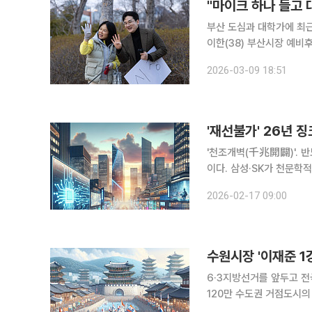
부산 도심과 대학가에 최근
이한(38) 부산시장 예비후보가 
없이 정장 차림으로 마이크 하나만 들고 거리
2026-03-09 18:51
'재선불가' 26년 
'천조개벽(千兆開闢)'. 
이다. 삼성·SK가 천문학적 투자를 쏟아붓는 이 도시에서 6·3 지방선거 최대 관전 포인트는 단 하나,
26년간 단 한 번도 깨지지 않은 '재선 
2026-02-17 09:00
에서 매번 시장이 교체되
6·3지방선거를 앞두고 전
120만 수도권 거점도시의
고되고, 국민의힘은 후보 정리 단계에 머물러 있다.