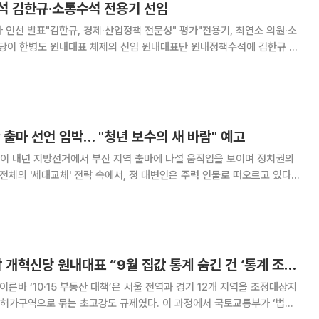
석 김한규·소통수석 전용기 선임
 인선 발표"김한규, 경제·산업정책 전문성" 평가"전용기, 최연소 의원·소
기 의원을 각각 선임했다. 김한규 의원은 청와대 정무비서관 출신으로 경제
받았고, 전용기 의원은 전국 최연소 국회의원으
 출마 선언 임박… "청년 보수의 새 바람" 예고
이 내년 지방선거에서 부산 지역 출마에 나설 움직임을 보이며 정치권의
평·정책 브
 언론 인터뷰에서는 “부산은 청년정치의
[이슈&인물] 천하람 개혁신당 원내대표 “9월 집값 통계 숨긴 건 ‘통계 조작’…주거 사다리 걷어찬 부동산 정책, 낙제점”
 이른바 ‘10·15 부동산 대책’은 서울 전역과 경기 12개 지역을 조정대상지
묶는 초고강도 규제였다. 이 과정에서 국토교통부가 ‘법에