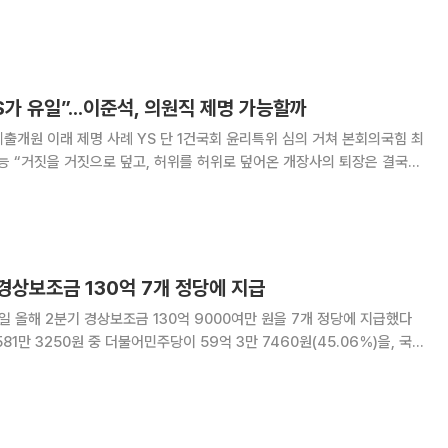
없는 통합’을 강조했다. 그는 “이화영 녹취록 공개 등 여권 수사의 최전선에
다”면서 “지방 청년 발탁·당직의
S가 유일”...이준석, 의원직 제명 가능할까
출개원 이래 제명 사례 YS 단 1건국회 윤리특위 심의 거쳐 본회의국힘 최
장은 결국
의원들의 찬성표에 힘입은 국회의원 제명으로 이루어질 것”(김민석 더불어
민주당 선대위원장 29일 페이스북) 이준석 개혁신당 대선 후보
경상보조금 130억 7개 정당에 지급
 올해 2분기 경상보조금 130억 9000여만 원을 7개 정당에 지급했다
 받았다. 이어 조국혁신당 11억 2004만 7440원
5148만