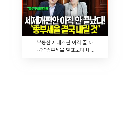
부동산 세제개편 아직 끝 아
냐? "종부세율 발표보다 내릴
것" 장기거주·양도세 전망 I 집
땅지성 I 김인만, 진미윤