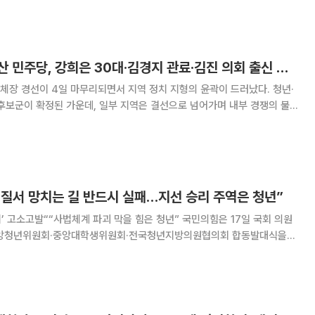
 아들 정온 군까지 한 가족의 3대가
서구 결선 돌입…부산 민주당, 강희은 30대·김경지 관료·김진 의회 출신 선출
장 경선이 4일 마무리되면서 지역 정치 지형의 윤곽이 드러났다. 청년·
후보군이 확정된 가운데, 일부 지역은 결선으로 넘어가며 내부 경쟁의 불
후보에는 강희은 중구의회 부의장(35)
정질서 망치는 길 반드시 실패…지선 승리 주역은 청년”
발““사법체계 파괴 막을 힘은 청년” 국민의힘은 17일 국회 의원
중앙청년위원회·중앙대학생위원회·전국청년지방의원협의회 합동발대식을
 결집에 나섰다. 장동혁 대표는 이날 합동발대식에서 “대
마다 그 위기를 넘어설 수 있는 결정적인