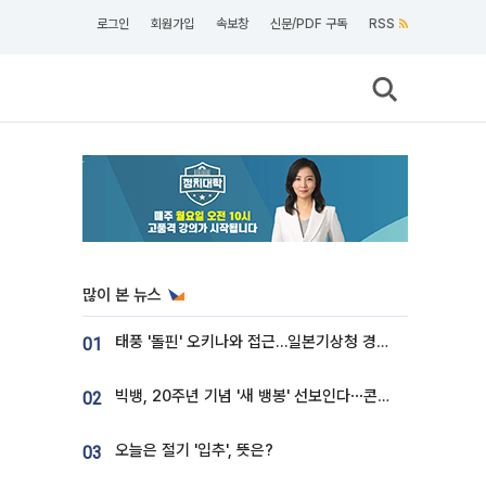
로그인
회원가입
속보창
신문/PDF 구독
RSS
많이 본 뉴스
태풍 '돌핀' 오키나와 접근…일본기상청 경로 업데이트
01
빅뱅, 20주년 기념 '새 뱅봉' 선보인다⋯콘서트 앞두고 팝업 개최
02
오늘은 절기 '입추', 뜻은?
03