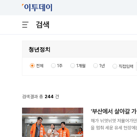
검색
전체
1주
1개월
1년
직접입력
검색결과 총
244
건
'부산에서 살아갈 가
해가 뉘엿뉘엿 저물어가던 
을 멈춰 세운 유세 현장에는
위에는 정이한 후보와 그