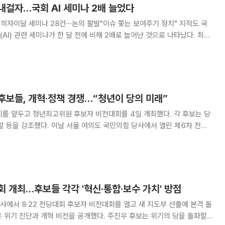
’ 내걸자…국회 AI 세미나 2배 늘었다
전 밝히자이달 세미나 28건⋯논의 활발"이슈 쫓는 보여주기 정치" 지적도 국
AI) 관련 세미나가 한 달 전에 비해 2배로 늘어난 것으로 나타났다. 최근
성장의 핵심 동력으로 보고 ‘AI 3대 강국’ 비전을 본격화하면서 국회에서
련 세미나도 많아지는 모양
후보들, 개혁·정책 경쟁…“청년이 당의 미래”
회를 앞두고 청년최고위원 후보자 비전대회를 4일 개최했다. 각 후보는 당
의도 국민의힘 당사에서 열린 제6차 전당
전대회에는 손수조, 우재준, 최우성, 박홍준 후보가 참석했다. 손 후보
 룩 업(Don’t Look
 개최…후보들 각각 '혁신·통합·보수 가치' 방점
사에서 8·22 전당대회 후보자 비전대회를 열고 새 지도부 선출에 본격 돌
 개혁 비전을 공개했다. 주진우 후보는 위기의 당을 돌파할