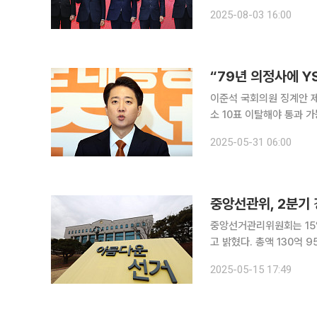
‘젊은 새 얼굴’과 ‘계파 
2025-08-03 16:00
서 일당백의 자세로 싸워왔
“79년 의정사에 Y
이준석 국회의원 징계안 제
소 10표 이탈해야 통과 가능 “거짓을 거짓으로 덮고, 허위를 허위로 덮어온 개장사의 퇴
대선 후 친정 국민의힘 
2025-05-31 06:00
중앙선관위, 2분기 
중앙선거관리위원회는 15일
고 밝혔다. 총액 130억 9581만 3250원 중 더불어민주당이 59억 3만 7460원(45.06％)을, 국
민의힘이 54억 283만 1280원(41.26％)을
2025-05-15 17:49
(8.55％), 개혁신당 3억 