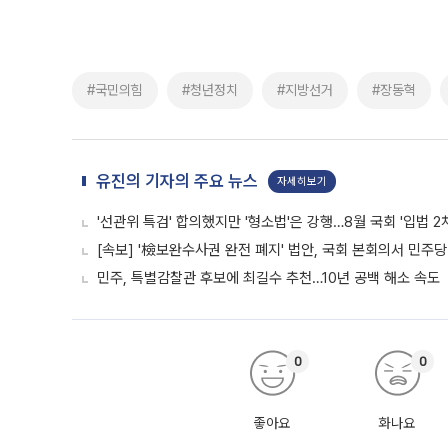
#국민의힘
#청년정치
#지방선거
#장동혁
유진의 기자의 주요 뉴스
자세히보기
'선관위 특검' 합의했지만 '형소법'은 강행…8월 국회 '입법 2
[속보] '檢보완수사권 완전 폐지' 법안, 국회 본회의서 민주당
민주, 특별감찰관 후보에 최길수 추천…10년 공백 해소 속도
0
0
좋아요
화나요