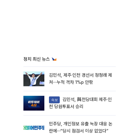
정치 최신 뉴스
김민석, 제주·인천 경선서 정청래 제
쳐⋯누적 격차 1%p 안팎
김민석, 與전당대회 제주·인
속보
천 당원투표서 승리
민주당, 개인정보 유출 늑장 대응 논
란에⋯“당시 점검서 이상 없었다”