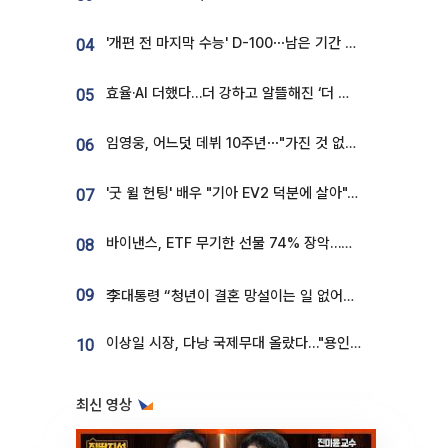
'개편 전 마지막 수능' D-100⋯남은 기간 성적 올릴 전략은
04
효율·AI 더했다…더 강하고 알뜰해진 ‘더 뉴 그랜저 하이브리드’ [ET의 모빌리티]
05
임영웅, 어느덧 데뷔 10주년⋯"가진 것 없던 시절, 내 앞엔 20명의 팬뿐"
06
'굿 윌 헌팅' 배우 "기아 EV2 덕분에 살아"…교통사고 후 안전성 극찬
07
바이낸스, ETF 무기한 선물 74% 장악…한국 레버리지 ETF 거래 급증 [e가상자산]
08
09
李대통령 “청년이 결혼 망설이는 일 없어야...제도상 불이익 조사”
이상일 시장, 다낭 국제무대 올랐다…"용인, 세계 최대 반도체 도시 된다"
10
최신 영상