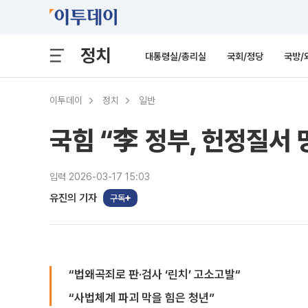
정치
대통령실/총리실
국회/정당
국방/
이투데이
정치
일반
국힘 “李 정부, 헌정질서
입력 2026-03-17 15:03
유진의 기자
구독
“법왜곡죄로 판·검사 ‘린치’ 고소고발“
“사법체계 파괴 막을 힘은 청년”