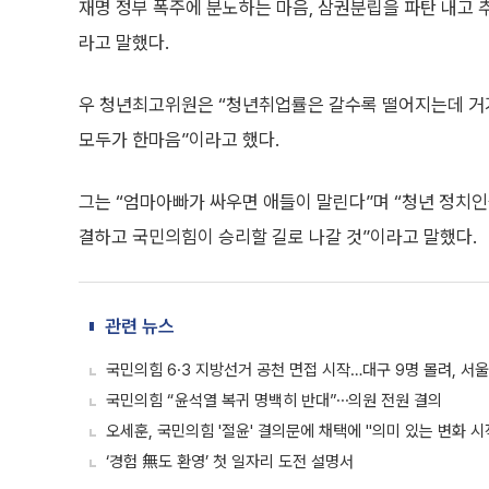
재명 정부 폭주에 분노하는 마음, 삼권분립을 파탄 내고 
라고 말했다.
우 청년최고위원은 “청년취업률은 갈수록 떨어지는데 거기
모두가 한마음”이라고 했다.
그는 “엄마아빠가 싸우면 애들이 말린다”며 “청년 정치인
결하고 국민의힘이 승리할 길로 나갈 것”이라고 말했다.
관련 뉴스
국민의힘 6·3 지방선거 공천 면접 시작…대구 9명 몰려, 서울·
국민의힘 “윤석열 복귀 명백히 반대”⋯의원 전원 결의
오세훈, 국민의힘 '절윤' 결의문에 채택에 "의미 있는 변화 시
‘경험 無도 환영’ 첫 일자리 도전 설명서