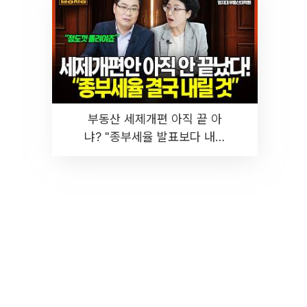
부동산 세제개편 아직 끝 아
냐? "종부세율 발표보다 내릴
것" 장기거주·양도세 전망 I 집
땅지성 I 김인만, 진미윤