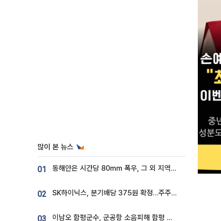
많이 본 뉴스
동해안은 시간당 80㎜ 폭우, 그 외 지역은 폭염…‘극과 극 날씨’
01
SK하이닉스, 분기배당 375원 확정…주주환원책 9월로 앞당겨 발표
02
이남오 함평군수, 군공항 소음피해 함평 보상 요구
03