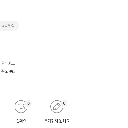
#송언석
차전' 예고
 주도 통과
0
0
슬퍼요
추가취재 원해요