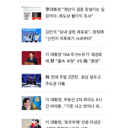
李대통령 “청년이 결혼 망설이는 일
없어야...제도상 불이익 조사”
김민석 “당내 갈등 제로로”…정청래
“신천지 의혹제기 사과부터”
이 대통령 ‘ISA·주가누르기’ 재검토
에 野 “졸속 국정” VS 與 “환영”
與 전대 주말 2연전…호남 앞두고
주도권 다툼
이 대통령, 부동산 2차 회의도 6시
간 마라톤…"기존 사고 벗어나 과감
히 실천"
이 대통령, '호우피해' 안동·의성군