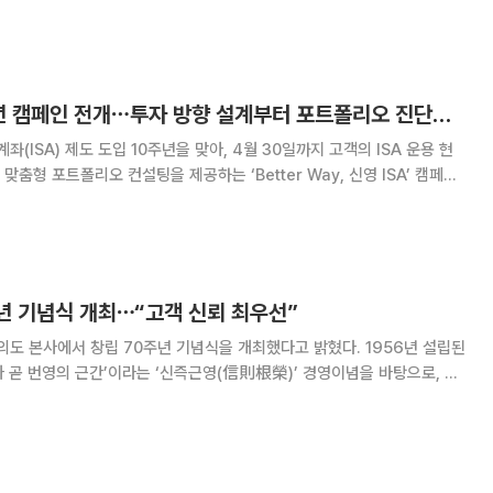
미래 전략을 조명하는 브랜드 필름
신영證, ISA 10주년 캠페인 전개⋯투자 방향 설계부터 포트폴리오 진단까지
ISA) 제도 도입 10주년을 맞아, 4월 30일까지 고객의 ISA 운용 현
춤형 포트폴리오 컨설팅을 제공하는 ‘Better Way, 신영 ISA’ 캠페인
실질적인 운
적으로 마련됐다. 신
년 기념식 개최⋯“고객 신뢰 최우선”
본사에서 창립 70주년 기념식을 개최했다고 밝혔다. 1956년 설립된
 곧 번영의 근간’이라는 ‘신즉근영(信則根榮)’ 경영이념을 바탕으로, 단
적 가치 제고에 주력해왔다. 특히 1971년 현 경영진이 인수한 이래 55년
록하며, 변동성이 큰 금융 환경