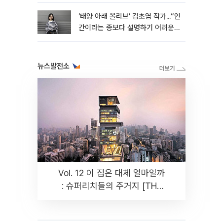
‘태양 아래 올리브’ 김초엽 작가...“인
간이라는 종보다 설명하기 어려운
한 사람을 쓰고 싶었다”[문화人터
뷰]
뉴스발전소
Vol. 12 이 집은 대체 얼마일까
: 슈퍼리치들의 주거지 [THE
RARE]