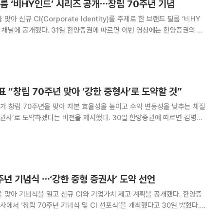
름 ‘비HY인드’ 시리즈 공개⋯창립 70주년 기념
아 신규 CI(Corporate Identity)를 주제로 한 브랜드 필름 ‘비HY
증권에 따르면 이번 영상에는 한양증권의 브
히 담겼다. 브랜드 필름은 스토리텔링 영상과 비주얼텔링 영상으로 구성됐
양증권의 브랜드 전략을 내
 “창립 70주년 맞아 ‘강한 중형사’로 도약할 것”
가 창립 70주년을 맞아 자본 효율성을 높이고 수익 변동성을 낮추는 체질
약하겠다는 비전을 제시했다. 30일 한양증권에 따르면 김병철
일 열린 한양증권의 70주년 기념식에서 대주주 변경이라는 전환점을 계기
 강조하며, 자기자본이익률(ROE) 1
주년 기념식 ⋯‘강한 중형 증권사’ 도약 선언
맞아 기념식을 열고 신규 CI와 기업가치 제고 계획을 공개했다. 한양증
사에서 ‘창립 70주년 기념식 및 CI 선포식’을 개최했다고 30일 밝혔다.
자, 업무지식평가 우수자, 영업실적 및 공로 우수자를 시상했다. 이어