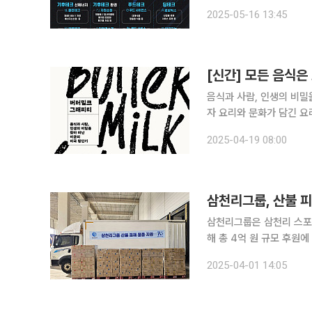
장을 추구하는 중장기적 프로
2025-05-16 13:45
데모데이를 거쳐 최종 5개
[신간] 모든 음식
음식과 사람, 인생의 비밀을 찾
자 요리와 문화가 담긴 요
문체로 풀어낸다. 스타 셰
2025-04-19 08:00
자의 사연과 전통을 요리를
삼천리그룹, 산불 피
삼천리그룹은 삼천리 스포
해 총 4억 원 규모 후원
7000만 원을 기부해 피
2025-04-01 14:05
약 1만7000인분을 피해