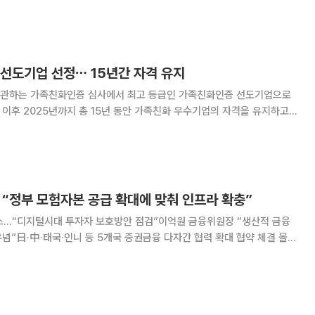
음으로 창립 70주년을 기념하는 대전의 유서 깊은 제과점 성심당에 축복
의 인사를 전합니다”라고 썼다. 그는 “성심당이 지난 세
 선도기업 선정⋯ 15년간 자격 유지
관하는 가족친화인증 심사에서 최고 등급인 가족친화인증 선도기업으로
증 이후 2025년까지 총 15년 동안 가족친화 우수기업의 자격을 유지하고
이 우수한 기업에 부여되고 있다. 단
 “정부 모험자본 공급 확대에 맞춰 인프라 확충”
스…“디지털시대 투자자 보호방안 점검”이억원 금융위원장 “생산적 금융
”日·中·태국·인니 등 5개국 증권금융 다자간 협력 확대 협약 체결 올해
증권금융은 30일 “정부의 모험자본 공급 확대 등에 발맞춰 국내외 영업
인프라를 확충하고 증권업권 지원을 강화하겠다”고 밝혔다. 김