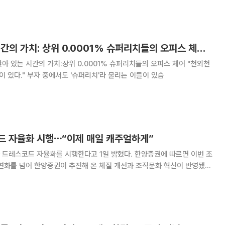
하이라이트 세일’을
Vol. 4 앉아 있는 시간의 가치: 상위 0.0001% 슈퍼리치들의 오피스 체어 [THE RARE]
(天外天). 하늘 밖의 하늘이 있다." 부자 중에서도 '슈퍼리치'라 불리는 이들이 있습
드 자율화 시행⋯“이제 매일 캐주얼하게”
 자율화를 시행한다고 1일 밝혔다. 한양증권에 따르면 이번 조
변화를 넘어 한양증권이 추진해 온 체질 개선과 조직문화 혁신이 반영됐
월 대주주 변경 이후 경영 원칙을 재정립하고 리스크 통제에 기반을 둔 성
전략을 추진해왔다. 한양증권은 사업 구조를 전환하고 있다. 자본