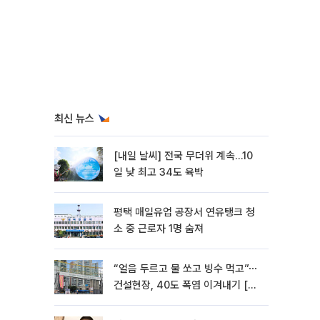
최신 뉴스
[내일 날씨] 전국 무더위 계속…10
일 낮 최고 34도 육박
평택 매일유업 공장서 연유탱크 청
소 중 근로자 1명 숨져
“얼음 두르고 물 쏘고 빙수 먹고”⋯
건설현장, 40도 폭염 이겨내기 [르
포]