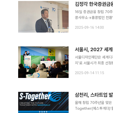
김정각 한국증권금융
16일 증권금융 창립 70
콩사무소→홍콩법인 전환” “올해 하반기 해외주식을 증권사 자금 공급 담보로 신규 취급할 
니다.” 김정각 한국증권금융 사장은 16일 서울 여의도에서 열린 한국증권금융 창립 70주년 기자간
2025-09-16 14:00
담회에서 “최근 해외투자
서울시, 2027 
서울디자인재단은 세계디자인
지’로 서울시가 최종 선정됐다고 14일 밝혔다. 시가 
자인플라자(DDP) 역할이
2025-09-14 11:15
서울을 성장 중심 도시에
삼천리, 스타트업 
올해 창립 70주년을 맞은
Together(에스투게더)