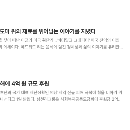
그램이다. 다음 달 13일까지 모집 후, 약 3개월간 서류 및 대면 심사,
 스타트업을 선발할 예정이다.
은 도마 위의 재료를 뛰어넘는 이야기를 지녔다
아 떠난 이균의 미국 횡단기…'버터밀크 그래피티' 미국 전역의 이민
리 에세이다. 에드워드 리는 음식에 담긴 정체성과 삶의 이야기를 유려한
프가 아닌 평범한 이민자 요리사들을 만나 '음식이란 무엇인가'를 묻고, 각
 통해 전한다. 책에는 사진 없는 요
해에 4억 원 규모 후원
츠단과 국가 대형 재난상황인 영남 지역 산불 피해 극복에 힘을 더하기 위
에 나선다고 1일 밝혔다. 삼천리그룹은 사회복지공동모금회에 후원금 2억
해 복구와 이재민 생활 지원을 돕고, 여기에 더해 1억 원 상당의 한식 밀키트
가 컸던 경북 안동시에 전달한다. 또