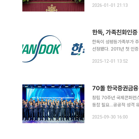
황은 “주님께 감사하는 마
2026-01-01 21:13
한독, 가족친화인증
한독이 성평등가족부가 주
선정됐다. 2011년 첫 인
있다. ‘가족친화인증 선도기업’은 12년 이상 인증을 유지한 대기업 및 중견기업 중에서도 법규준수,
2025-12-01 13:52
가족친화제도 운영 실적 등
70돌 한국증권금융
창립 70주년 국제콘퍼런
동참 필요…공공적 성격 유념
창립 70주년을 맞은 한국
2025-09-30 16:00