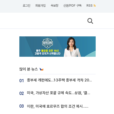
로그인
회원가입
속보창
신문/PDF 구독
RSS
많이 본 뉴스
종부세 개편에도…1·3주택 종부세 격차 2028년부터 확대
01
미국, 가상자산 포괄 규제 속도…상원, ‘클래리티법’ 9월 절차투표 추진
02
03
이란, 미국에 호르무즈 합의 조건 제시…美 “경기 아직 안 끝나” [종합]