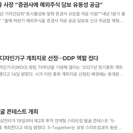
 사장 “증권사에 해외주식 담보 유동성 공급”
주년 기자간담회“증시활성화 맞춰 증권사 규모별 자금 지원”“내년 1분기 홍
예정입
 확대 추세를 고려한 결정”이라며 이같이
세계디자인기구 개최지로 선정⋯DDP 역할 컸다
기구(WDO) 창립 70주년을 기념해 열리는 ‘2027년 정기총회 개최
이번 총회 개최지로 선정된 배경에는 동대문디
 컸다는 게 재단 측 설명이다. DDP는 도시와 산업 정책에 디자인을 접목해
서 디자인을 통해 삶의 질을 개선하는
발굴 콘테스트 개최
 삼천리가 19일부터 제2회 투자 연계형 스타트업 발굴 콘테스트 ‘S-
’를 개최한다고 16일 밝혔다. S-Together는 유망 스타트업과의 동반 성