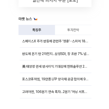
월만에 최저치 수준 [포토]
마켓 뉴스
특징주
투자전략
스페이스X 주가 반등에 관련주 ‘껑충’⋯스피어 18%ㆍ에이치브이엠 12%↑
반도체 온기 탄 2차전지...삼성SDI, 장 초반 7% 넘게 껑충
美 태양광 관세 반사이익 기대감에 한화솔루션 20%대·OCI홀딩스 14%대 급등
포스코퓨처엠, 19만톤 LFP 양극재 공급 합의에 9%대 강세
고려아연, 106분기 연속 흑자...2분기 '어닝 서프라이즈'에 장 초반 12%대 강세