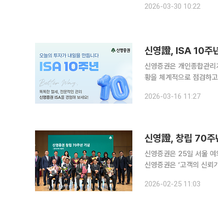
2026-03-30 10:22
한양증권의 70년 유산과 
신영증권은 개인종합관리계좌(
황을 체계적으로 점검하고 맞
을 진행한다고 16일 밝혔다. 이번 캠페인은 단순한 ISA 계좌 개설 확대가 아닌, 고객의 
2026-03-16 11:27
용 성과와 관리 강화를 목
신영證, 창립 70주
신영증권은 25일 서울 여의도 
신영증권은 ‘고객의 신뢰가
기 수익보다는 고객의 장기
2026-02-25 11:03
째 연속 흑자와 배당을 기