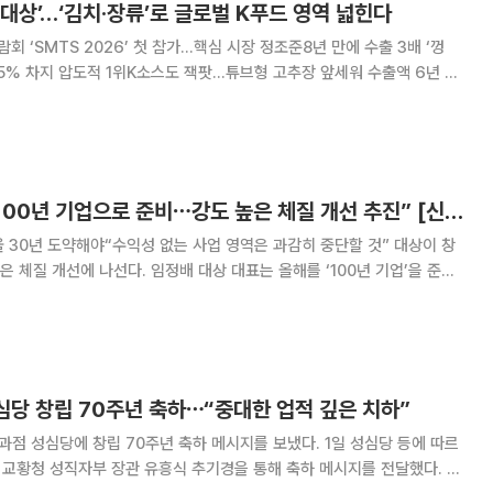
대상’…‘김치·장류’로 글로벌 K푸드 영역 넓힌다
 ‘SMTS 2026’ 첫 참가...핵심 시장 정조준8년 만에 수출 3배 ‘껑
 55% 차지 압도적 1위K소스도 잭팟…튜브형 고추장 앞세워 수출액 6년 새
 집중...김치·소스·김·간편식으로 ‘K푸드 영토’ 확장 라면과 김밥 등
는 ‘K푸드 세계화’
임정배 대상 대표 “100년 기업으로 준비⋯강도 높은 체질 개선 추진” [신년사]
0년 도약해야“수익성 없는 사업 영역은 과감히 중단할 것” 대상이 창
은 체질 개선에 나선다. 임정배 대상 대표는 올해를 ‘100년 기업’을 준비
 향후 30년 도약을 위한 구조 혁신과 글로벌 경쟁력 강화에 속도를 내겠
상을 밝혔다. 임정배 대상 대표는 2일 신년사를
성심당 창립 70주년 축하⋯“중대한 업적 깊은 치하”
성심당에 창립 70주년 축하 메시지를 보냈다. 1일 성심당 등에 따르
근 교황청 성직자부 장관 유흥식 추기경을 통해 축하 메시지를 전달했다. 교