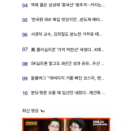
맥북 품은 삼성에 ‘중국산’ 맹추격⋯커지는 노트북 OLED 시장
04
‘한국판 IRA’ 베일 벗었지만…반도체·배터리 업계 “시행령이 관건”
05
서경덕 교수, 김희철도 분노한 거꾸로 태극기⋯"엉터리는 아냐, 아쉬울 뿐"
06
07
美 폴리실리콘 ‘가격 하한선’ 세웠다…K태양광 수혜 기대
SK실트론 팔고도 8년간 성과 공유…두산 인수대금 2.3조가 끝 아냐
08
블룸버그 “레버리지 거품 빠진 코스피, 변동성 최악 국면 지났을 가능성”
09
분당·평촌 오를 때 일산만 내렸다…재건축 기대감도 ‘무색’
10
최신 영상