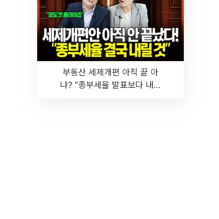
부동산 세제개편 아직 끝 아
냐? "종부세율 발표보다 내릴
것" 장기거주·양도세 전망 I 집
땅지성 I 김인만, 진미윤