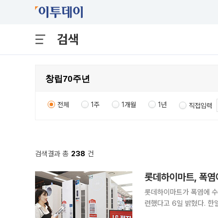
검색
전체
1주
1개월
1년
직접입력
검색결과 총
238
건
롯데하이마트, 폭염에
롯데하이마트가 폭염에 수
련했다고 6일 밝혔다. 한일 ‘40cm 벽걸이 선풍기’를 5만9900원, 신일 ‘14인치 기계식 선풍기’는
온라인쇼핑몰 기준 7만9000원에 ‘