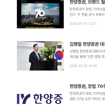
한양증권, 브랜드 필
한양증권이 창립 70주년을 맞
인드’ 두 편을 공식 유튜브 채널에 공개했다. 31일 한양
랜드 리뉴얼 과정이 상세
2026-03-31 12:21
다. 두 편 모두 실제 한
김병철 한양증권 대표
김병철 한양증권 대표이사
개선을 통해 ‘강한 중형 증권사’로 도
한양증권 대표이사는 27
2026-03-30 16:54
로 한 단계 도약할 적기라고
한양증권, 창립 70
한양증권이 창립 70주년을 
권은 27일 오전 여의도 본
이날 기념식에서는 장기근속