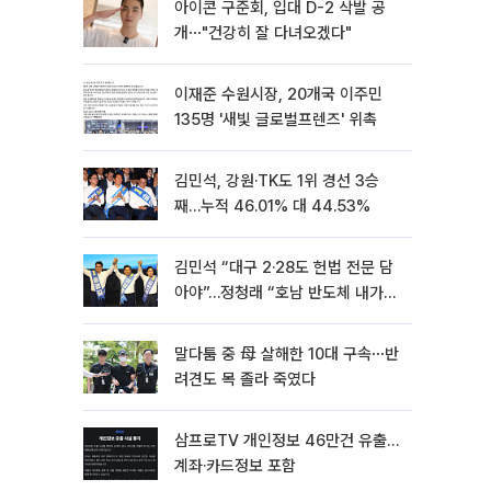
아이콘 구준회, 입대 D-2 삭발 공
개⋯"건강히 잘 다녀오겠다"
이재준 수원시장, 20개국 이주민
135명 '새빛 글로벌프렌즈' 위촉
김민석, 강원·TK도 1위 경선 3승
째…누적 46.01% 대 44.53%
김민석 “대구 2·28도 헌법 전문 담
아야”…정청래 “호남 반도체 내가
제일 잘할 것”
말다툼 중 母 살해한 10대 구속⋯반
려견도 목 졸라 죽였다
삼프로TV 개인정보 46만건 유출…
계좌·카드정보 포함