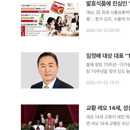
발효식품에 진심인 ‘
대상, 日 최대 식품유통박람회
충’… 종가 김치, 수출액
80% 급증4대 글로벌 카테고리
2026-02-25 05:30
간편식 위주로 확산하고 있
올해 창립 70주년⋯다가올 3
립 70주년을 맞아 강도 높
하는 전환점으로 규정하고,
2026-01-02 19:41
다는 구
교황 레오 14세, 
레오 14세 교황이 대전 제과점 
면 레오 14세 교황은 최