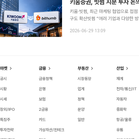
키움증권, 빗썸 지분 투자 
키움·빗썸, 최근 마케팅 협업으로 접
구도 확산빗썸 “여러 기업과 다양한 방향 논의 중…
거래소 빗썸과 지분 투자 성격의 협력
2026-06-29 13:09
확보 경쟁이 다시 주목받고 있다. 토큰
마켓
금융
부동산
산업
공시
금융정책
시장동향
재계
시황
은행
업계
전자/통신/IT
시세
보험
정책
자동차
장외/IPO
2금융
분양
중화학
특징주
카드
일반
항공/물류
투자전략
가상자산/핀테크
유통