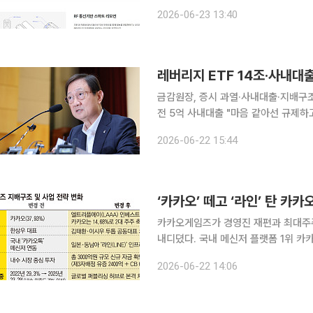
가 최대주주 체제를 개인에서 가족 법
2026-06-23 13:40
업에 나선 것으로 관측된다. 이와 동시
금감원장, 증시 과열·사내대출·지배구조
전 5억 사내대출 "마음 같아선 규제하고 싶다" 최근 증시 활황 속에 ‘빚투(빚내서 
산하고 단일종목 레버리지 상장지수펀드
2026-06-22 15:44
접 경고음을 울렸다. 이 원장은 22일
‘카카오’ 떼고 ‘라인’ 탄 
카카오게임즈가 경영진 재편과 최대주주
내디뎠다. 국내 메신저 플랫폼 1위 카
랫폼 ‘라인(LINE)’의 인프라를 등
2026-06-22 14:06