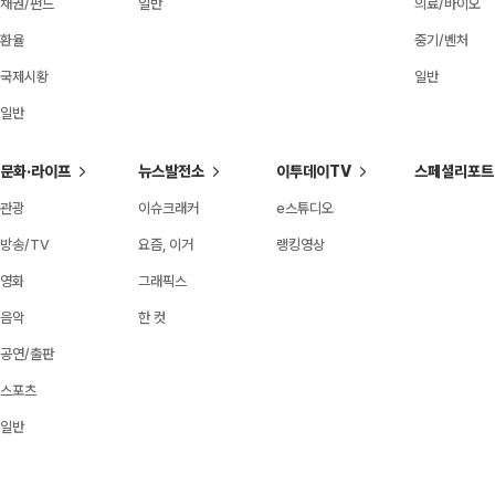
채권/펀드
일반
의료/바이오
환율
중기/벤처
국제시황
일반
일반
문화·라이프
뉴스발전소
이투데이TV
스페셜리포트
관광
이슈크래커
e스튜디오
방송/TV
요즘, 이거
랭킹영상
영화
그래픽스
음악
한 컷
공연/출판
스포츠
일반