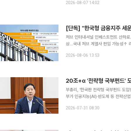
2026-08-07 14:02
속 최대주주와의 공동경영을 통해 제조
처브 인터내셔널 인베스트먼트 산하로
상…국내 처브 계열사 편입 가능성↑ 라이나생명이 최대주주를 처브 인터내셔널 인베스트먼트로 변
경하며 국내 금융지주 체제 구축에 첫
2026-08-06 13:53
설립해 계열 보험사들을 통합 관리하고
20조+α '전략형 국부펀드'
부총리, '한국판 전략형 국부펀드 도입방
부가 인공지능(AI)·반도체 등 전략산업
국부펀드인 한국투자공사(KIC) 내 별
2026-07-31 08:30
상이다. 해외 금융자산에 투자해 수익을