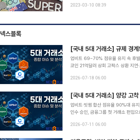
혜택을 주는 등 퇴직연금 시장을 만들어
2023-03-10 08:39
에 방치돼 수익률이 연 1% 수준에 그
넥스블록
[국내 5대 거래소] 규제 경
업비트 69~70% 점유율 유지 속 후
코인 21억달러 상회 고팍스 상환 지연·코빗 체질 
소를 둘러싼 이번 주 흐름은 점유율 
2026-07-18 06:00
고 있다는 점으로 압축된다. 1위 사업
[국내 5대 거래소] 양강 고착
업비트·빗썸 합산 점유율 90%대 유지,
인수 승인, 금융그룹 첫 거래소 편입으
재 절차 진행, 내부통제와 수익성 부담도 부각 국내 5대 원화 거래소 시장이 업비
2026-07-11 06:00
양강 구도를 유지하는 가운데, 중하위