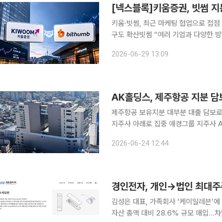
[넥스블록]키움증권, 빗썸 
키움·빗썸, 최근 마케팅 협업으로 접
구도 확산빗썸 “여러 기업과 다양한 방향 논의 중…
거래소 빗썸과 지분 투자 성격의 협력
2026-06-29 13:09
확보 경쟁이 다시 주목받고 있다. 토큰
AK홀딩스, 제주항공 지분 담
제주항공 보유지분 대부분 대출 담보로
지주사 아래로 집중 애경그룹 지주사 AK홀딩스가 핵심 자회사인 제주항공 주식을 추가 담보로 제공
하며 수백억원의 자금을 조달했다. 올
2026-06-24 12:44
했으나, 대대적인 그룹 자산 재배치와
경인전자, 개인→법인 최대주
김성은 대표, 가족회사 ‘케이일레븐’에
자산 총액 대비 28.6% 규모 매입…차입금 비중 4