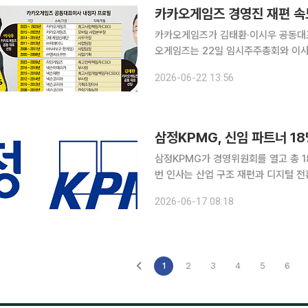
카카오게임즈 경영진 재편 속
카카오게임즈가 김태환·이시우 공동대표 
오게임즈는 22일 임시주주총회와 이사
과 이시우 카카오게임즈 부사장(최고사업책
2026-06-22 13:56
직후 열린 이사회에서 두 사람은 공동
삼정KPMG, 신임 파트너 1
삼정KPMG가 경영위원회를 열고 총 1
번 인사는 산업 구조 재편과 디지털 전
게 보다 차별화된 서비스를 제공하기 
2026-06-17 08:18
맞췄다. 신임 파트너들은 전자·유통
1
2
3
4
5
6