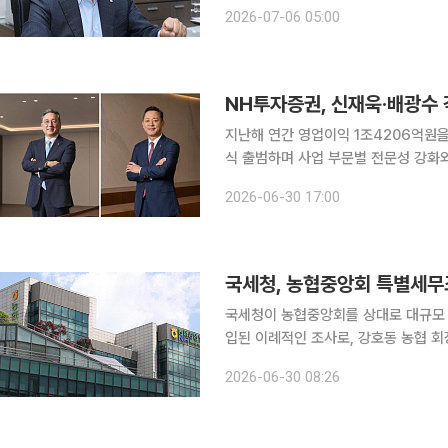
선에서, 증권사 기업금융(IB)의 역할은
2026-07-06 05:00
잡는 손' 기획을 통해 주요 증권사들의 I
지난해 연간 영업이익 1조4206억원
식 출범하며 사업 부문별 전문성 강화
30일 금융투자업계에 따르면 NH투자
2026-06-30 17:00
선임 안건을 최종 확정했다. 이번 각자
국세청, 농협중앙회 특별세무
국세청이 농협중앙회를 상대로 대규모 
입된 이례적인 조사로, 강호동 농협 
들여다보는 것으로 알려졌다. 정부가 농협법 개정과 감사체계 개편을 추진하는 시점과 맞물리면서
2026-06-30 08:26
단순 세무조사를 넘어 농협 지배구조 