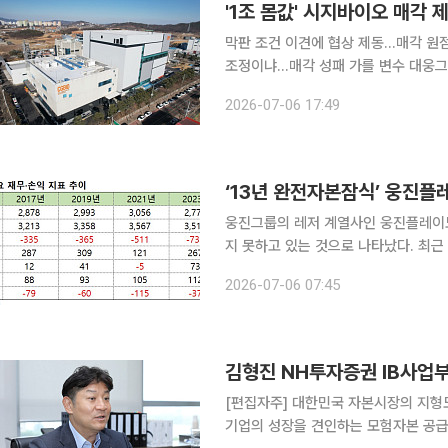
'1조 몸값' 시지바이오 매각
막판 조건 이견에 협상 제동…매각 원
조정이냐…매각 성패 가를 변수 대웅그룹의 재생의료 계열사 시지바이오 매각 작업이 원점으로 돌
아왔다. 우선협상대상자였던 IMM프라
2026-07-06 17:49
결렬되면서다. 시장의 눈은 시지바이오
‘13년 완전자본잠식’ 웅진플
웅진그룹의 레저 계열사인 웅진플레이도
지 못하고 있는 것으로 나타났다. 최
넘겼지만, 매년 수백억 원의 이자 비
2026-07-06 07:45
다. 이런 가운데 윤석금 웅진그룹 회장
[편집자주] 대한민국 자본시장의 지형
기업의 성장을 견인하는 모험자본 공급