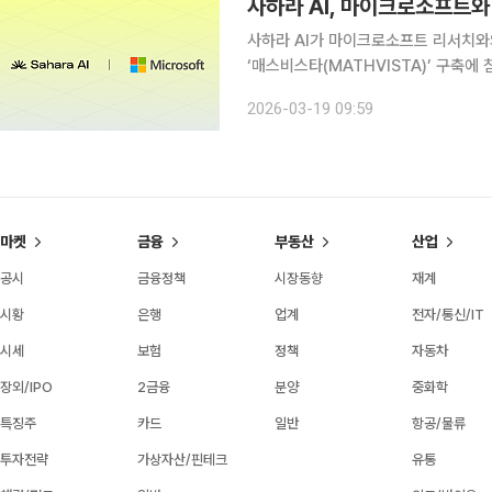
사하라 AI, 마이크로소프트와
사하라 AI가 마이크로소프트 리서치와의
‘매스비스타(MATHVISTA)’ 구축에 참여했다고 18일 밝혔
4V, 바드(Bard), 클로드(Claude
2026-03-19 09:59
매스비스타의 데이터 구축 과정에서 
마켓
금융
부동산
산업
공시
금융정책
시장동향
재계
시황
은행
업계
전자/통신/IT
시세
보험
정책
자동차
장외/IPO
2금융
분양
중화학
특징주
카드
일반
항공/물류
투자전략
가상자산/핀테크
유통