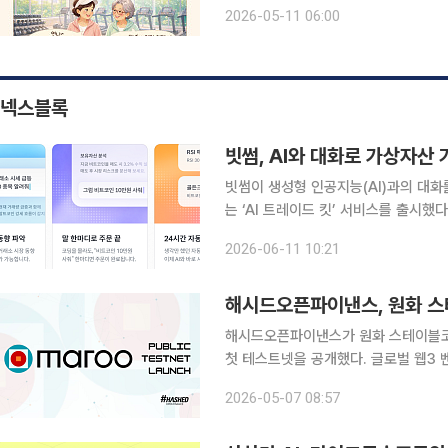
해진다. 나도 혹시 ‘젬민이’일까? 궁금한 점이 생겼을 때 주변 사람 대신 인공지능(AI)을 먼저 찾는
2026-05-11 06:00
모습은 이제 익숙한 일상이 되었다.
넥스블록
빗썸, AI와 대화로 가상자산 
빗썸이 생성형 인공지능(AI)과의 대화
는 ‘AI 트레이드 킷’ 서비스를 출시했다. 빗썸은 11일 클로드(Claude), 챗GPT(ChatGPT), 
이(Gemini) 등 주요 생성형 AI와
2026-06-11 10:21
밝혔다. AI 트레이드 킷은 이용자가
해시드오픈파이낸스, 원화 스
해시드오픈파이낸스가 원화 스테이블코인 
첫 테스트넷을 공개했다. 글로벌 웹3 벤처캐피털 해시드 산하 해시드오픈파이낸스는 한국 원화
(KRW) 스테이블코인 경제를 위한 블록체
2026-05-07 08:57
화 기반 디지털 금융 인프라 구축을 목