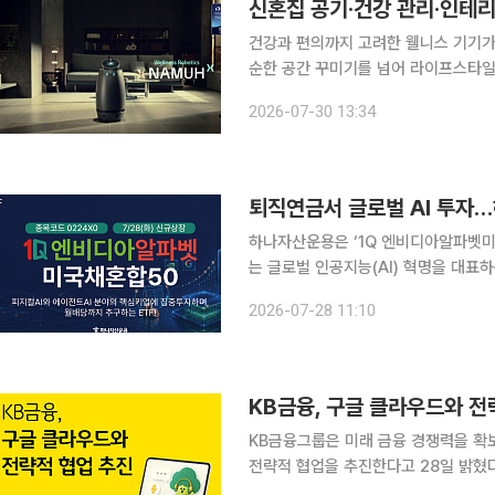
건강과 편의까지 고려한 웰니스 기기가
순한 공간 꾸미기를 넘어 라이프스타일
찾는 예비부부들이 늘고 있다. 30일 SK인텔릭스에 따르면 웰니스 로보틱스 ‘나무엑스’는 최근 ‘세
2026-07-30 13:34
퇴직연금서 글로벌 AI 투자…
하나자산운용은 ‘1Q 엔비디아알파벳미국채혼
는 글로벌 인공지능(AI) 혁명을 대표
하고, 나머지 약 50%는 미국단기국채
2026-07-28 11:10
KB금융, 구글 클라우드와 전
KB금융그룹은 미래 금융 경쟁력을 확
전략적 협업을 추진한다고 28일 밝혔다. 양사는 최신 AI 기술과 금융 전문성을 결합해 △A
업무 혁신 △고객 금융경험 개선 △데이