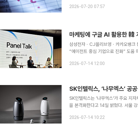
금융위기 수준까지 낮아진 만큼 600
2026-07-20 07:57
미국 빅테크와 국내 주요 기업 실적이
삼성전자ㆍCJ올리브영ㆍ카카오뱅크 등
“에이전트 중심 기업으로 진화” 도움 마케팅에 AI를 도입하는 걸 고민하던 국내 한 게임사를 설득한
결과 출시 한달 반 만에 그 회사의 모
2026-07-14 12:00
아 사장은 14일 서울 신라호텔에서 열린
SK인텔릭스, ‘나무엑스’ 공
SK인텔릭스는 '나무엑스'가 주요 지
을 본격화한다고 14일 밝혔다. 서울 강남구가 주관하는 ‘제3회 강남구 로봇(AI) 테스트베드 공모사
업’을 통해선 ‘이용객 건강·정서케어 및
2026-07-14 10:22
업’을 추진한다. 이번 실증은 강남구 