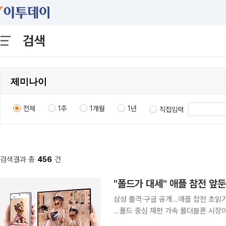
검색
전체
1주
1개월
1년
직접입력
검색결과 총
456
건
"폴드가 대세" 애플 참전 앞
삼성 출격·구글 공개…애플 참전 초읽
…폴드 중심 재편 가속 폴더블폰 시장이 하반기 본격적인 경쟁 국면에 들어선다. 삼성전자의 '갤럭시
Z 폴드8'이 사전판매 물량의 70%를