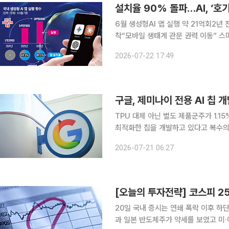
설치율 90% 돌파…AI, ‘호
6월 생성형AI 앱 실행 약 21억회2년 
착“모바일 생태계 관문 권력 이동” 스마트폰 이용자 10명 중 9명이 챗GPT, 에이닷 등 생성형 인공
지능(AI) 앱을 활용하는 것으로 나타났
2026-07-22 17:49
2년 전 '신기한 장난감' 수준에 머물렀
구글, 제미나이 전용 AI 칩 
TPU 대체 아닌 별도 제품군주가 1.15% 상승 마감 알파벳 산하 구글이 자
최적화한 칩을 개발하고 있다고 복수의
구글은 내부적으로 이 칩을 ‘프로즌 v2(
2026-07-21 06:27
퓨팅 용량 부족 문제를 해결하는 것을
20일 국내 증시는 연쇄 폭락 이후 하
과 일본 반도체주가 약세를 보였고 미