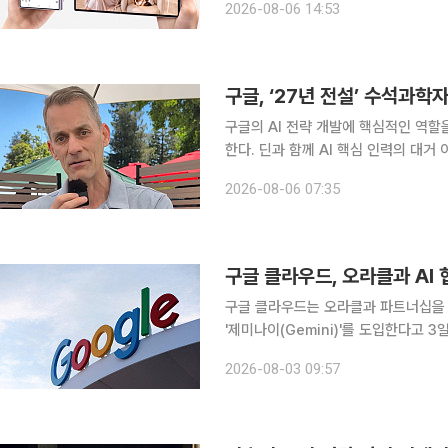
2026-08-06 14:53
고 있다. 다음 달 애플의 첫 폴더블폰
구글, ‘27년 전설’ 수석과학
구글의 AI 전략 개발에 핵심적인 역할
한다. 딘과 함께 AI 핵심 인력의 대거
로 보인다. 5일(현지시간) 블룸버그통신에 따르면 순다르 피차이 구글 최고경영자(CEO)는 이날 엑
2026-08-06 07:35
스(X·옛 트위터)에서 AI 개발 사업부
구글 클라우드, 오라클과 AI
구글 클라우드는 오라클과 파트너십을 
'제미나이(Gemini)'를 도입한다고 3일 밝혔다. 양사는 기존에도 오라클 클
(OCI) 엔터프라이즈 AI를 통해 제
2026-08-03 09:57
리케이션용 '오라클 AI 에이전트 스튜