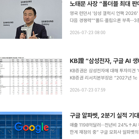
영국 런던서 '삼성 갤럭시 언팩 2026
다음 경쟁력”“폴드·플립으론 부족⋯3종
겨”⋯“로봇사업 본격화ㆍ링2도 준비” 노태문 삼성전자 대표이사 겸 DX(디바이스경험)부문 사장이
2026-07-23 08:00
올해 갤럭시 Z 시리즈를 앞세워 역대
KB證 “삼성전자, 구글 AI
KB증권은 삼성전자에 대해 투자의견 ‘매
KB증권 리서치본부장은 “2027년 1c
HBM4E 신규 양산이 예정되면서 범
2026-07-23 07:59
며 “메모리 공급 부족은 2028년까지
구글 알파벳, 2분기 실적 기
매출 1198억달러⋯전년비 24%↑AI
한계 재정의 중” 구글 모회사 알파벳의 2분기 실적이 시장 예상을 상회했다. 막대한 AI 투자 전략이