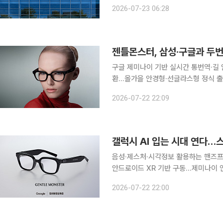
성과를 거두고 있으며 광고 수익도 견조하게 
2026-07-23 06:28
인프라 투자로 현금흐름은 마이너스로 
젠틀몬스터, 삼성·구글과 두번
구글 제미나이 기반 실시간 통번역·길 안
환…올가을 안경형·선글라스형 정식 출시 젠틀몬스터가 삼성전자와 구글의 기술 협업으로
차세대 AI 안경 '인텔리전트 아이웨어'의 두 번째 디
2026-07-22 22:09
'2026 갤럭시 언팩' 행사에서 구글
음성·제스처·시각정보 활용하는 핸즈프
안드로이드 XR 기반 구동…제미나이 연동 AI 기능 지원 삼성전자가
기로 갤럭시 생태계 확장에 나선다. 생
2026-07-22 22:00
아이웨어’를 공개하며 새로운 모바일 