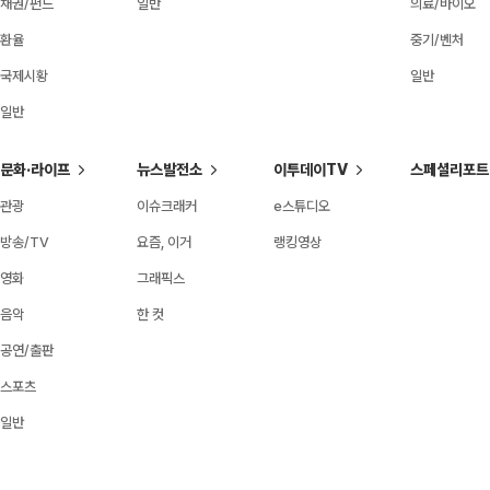
채권/펀드
일반
의료/바이오
환율
중기/벤처
국제시황
일반
일반
문화·라이프
뉴스발전소
이투데이TV
스페셜리포트
관광
이슈크래커
e스튜디오
방송/TV
요즘, 이거
랭킹영상
영화
그래픽스
음악
한 컷
공연/출판
스포츠
일반