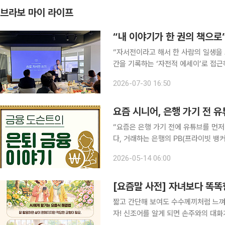
브라보 마이 라이프
“내 이야기가 한 권의 책으로
“자서전이라고 해서 한 사람의 일생을 
간을 기록하는 ‘자전적 에세이’로 접근하면 됩니다.” 경기대학교 교수
송민호 교수의 설명에 회원들이 고개를 
2026-07-30 16:50
묻거나 개인 노트북을 펼쳐 강사가 보
요즘 시니어, 은행 가기 전 
“요즘은 은행 가기 전에 유튜브를 먼저 봐요.” 몇 년 전만 해도 은퇴자들의 재테크
다, 거래하는 은행의 PB(프라이빗 뱅커
라질 채권(국채) 같은 고금리 상품에 
2026-05-14 06:00
우가 많았다. 직원이 추천하는 상품에
[요즘말 사전] 자녀보다 똑똑
짧고 간단해 보여도 수수께끼처럼 느껴
자! 신조어를 알게 되면 손주와의 대화