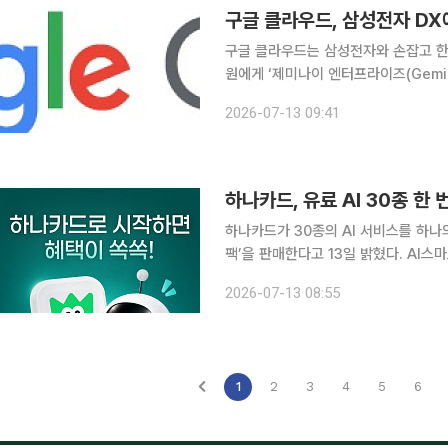
구글 클라우드는 삼성전자와 손잡고 한
원에게 ‘제미나이 엔터프라이즈(Gemini Ent
의 국내 엔터프라이즈 에이전틱 AI 도
2026-07-13 09:41
과 운영 혁신에 새로운 글로벌 기준을 
하나카드, 유료 AI 30종 한 
하나카드가 30종의 AI 서비스를 하나
팩’을 판매한다고 13일 밝혔다. AI스마트팩은 챗GPT와 제미나이, 클로드, 그록 등 대화형·생성형
AI 서비스를 한 계정에서 이용할 수 있
2026-07-13 08:55
1
2
3
4
5
6