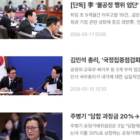
[단독] 李 ‘불공정 행위 엄
취임 초 9개월간 의무고발 19건…같은 
정권 기업 관련 성향에 증감 경향李, 
야” 이재명 정부 출범 이후 공정거래위원회의 의무고발 건수가 급증한 것으로 나타났다. 설탕·밀가
2026-03-17 05:00
루 담합 사건 등을 계기로 이재명 대통
김민석 총리, ‘국정집중점검회
공정위·교육부·복지부 등 3개 부처 점검
민석 국무총리가 내각에 대한 실질적인
신설하고 부처별 점검에 들어갔다. 10일 총리실에 따르면 김 총리는 2월 초부터 국정집중점검회의
2026-03-10 10:33
를 시작해 3월 9일까지 공정거래위원회
주병기 공정거래위원장은 3일 "담합에
는데 이를 30%로 상향하는 공정거래법 개정을 준비