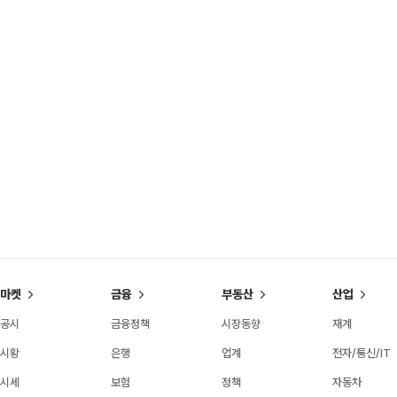
마켓
금융
부동산
산업
공시
금융정책
시장동향
재계
시황
은행
업계
전자/통신/IT
시세
보험
정책
자동차