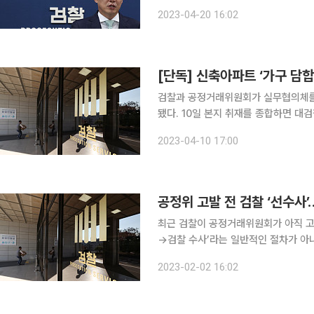
수 있다. 서울중앙지검 공정거래조사부(이정섭 부장검사)가 20일 처분한 ‘신축아파트 등 빌트인 입
2023-04-20 16:02
찰담합 사건’은 공정거래위원회의 고발
[단독] 신축아파트 ‘가구 담
검찰과 공정거래위원회가 실무협의체를 
됐다. 10일 본지 취재를 종합하면 대검찰청과 공정위는 7일 오후 대검찰청에서 실무협의체를 열고
통해 가구업계 담합 사건의 고발 시점
2023-04-10 17:00
공정위 고발 전 검찰 ‘선수사’
최근 검찰이 공정거래위원회가 아직 고
→검찰 수사’라는 일반적인 절차가 아
‘주도권 챙기기’라고 지적하지만, 한
2023-02-02 16:02
다. 2일 법조계에 따르면 서울중앙