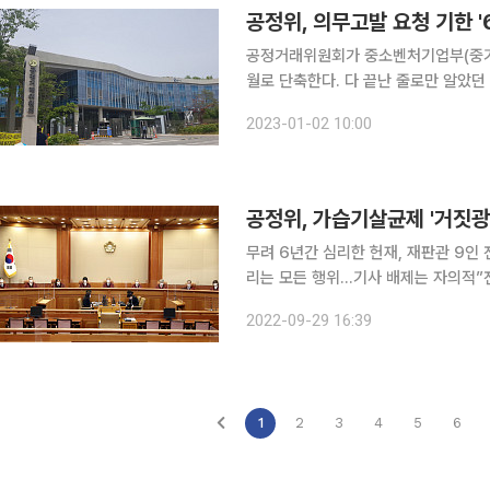
공정위, 의무고발 요청 기한 '
공정거래위원회가 중소벤처기업부(중기
월로 단축한다. 다 끝난 줄로만 알았던
일을 없도록 하겠다는 취지다. 의무고발 요청 제도는 공정거래법 위반 혐의가 있는 기업에 대해 중
2023-01-02 10:00
기부와 조달청이 고발을 요청하면 공정
공정위, 가습기살균제 '거짓광
무려 6년간 심리한 헌재, 재판관 9인 
리는 모든 행위…기사 배제는 자의적”
사 전망 공정거래위원회가 2016년 가습기 살균제 부당 광고 사건을 심의할 때 인터넷 기사를 제외
2022-09-29 16:39
1
2
3
4
5
6