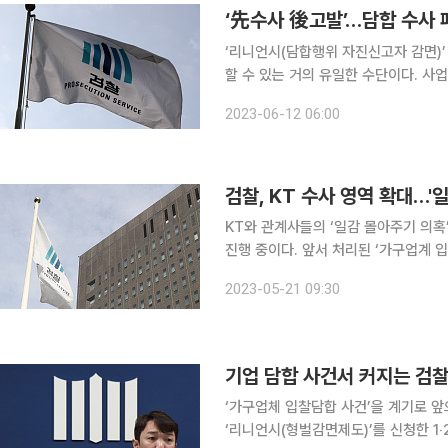
‘先수사 後고발’…담합 수사 
‘리니언시(담합행위 자진신고자 감면)
할 수 있는 거의 유일한 수단이다. 
범죄 혐의를 입증할 단초가 되는 셈이다. 최근 수사기관의 움직임은 새로운 양상을 보이고 있다
2023-06-12 06:00
대한(경성) 담합 사건과 관련해 검찰
검찰, KT 수사 영역 확대…
KT와 관계사들의 ‘일감 몰아주기 의혹
진행 중이다. 앞서 처리된 ‘가구업계 
으로 수사를 시작하고 범위를 확대하는 두 번째 사례
2023-05-21 09:30
울중앙지검 공정거래조사부(이정섭 부
‘가구업체 입찰담합 사건’을 계기로 
‘리니언시(형벌감면제도)’를 신청한 