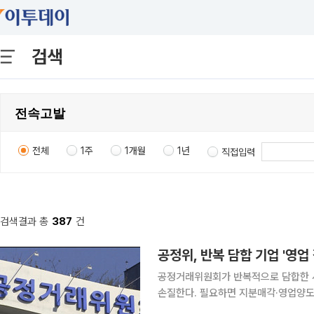
검색
전체
1주
1개월
1년
직접입력
검색결과 총
387
건
공정위, 반복 담합 기업 '영업
공정거래위원회가 반복적으로 담합한 
손질한다. 필요하면 지분매각·영업양도
이션(앱)·앱마켓 등 디지털 시장의 불