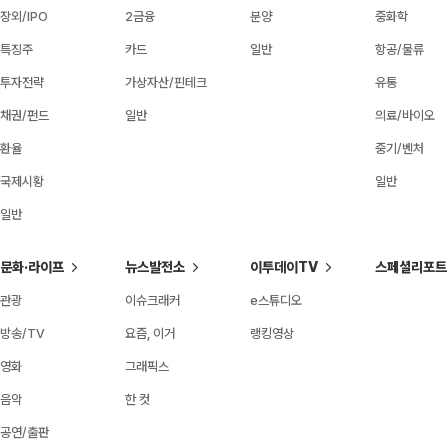
장외/IPO
2금융
분양
중화학
특징주
카드
일반
항공/물류
투자전략
가상자산/핀테크
유통
채권/펀드
일반
의료/바이오
환율
중기/벤처
국제시황
일반
일반
문화·라이프
뉴스발전소
이투데이TV
스페셜리포트
관광
이슈크래커
e스튜디오
방송/TV
요즘, 이거
랭킹영상
영화
그래픽스
음악
한 컷
공연/출판