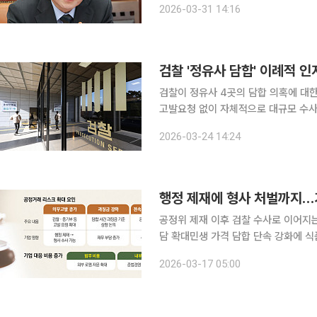
2026-03-31 14:16
공소제
검찰 '정유사 담합' 이례적 
검찰이 정유사 4곳의 담합 의혹에 대
고발요청 없이 자체적으로 대규모 수사
니라 전쟁 이전의 담합 여부까지 캐낼 수
2026-03-24 14:24
일 법조계에 따르면 서울중앙지검 공
공정위 제재 이후 검찰 수사로 이어지
담 확대민생 가격 담합 단속 강화에 식품·유통·제조업 긴장 공
지면서 기업들이 체감하는 사법 리스크
2026-03-17 05:00
존 구조와 달리 검찰 수사와 형사 재