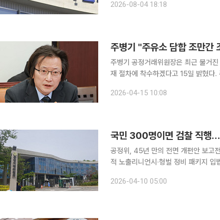
2026-08-04 18:18
지자체 등에 직접 수사기관 고발권을 
주병기 "주유소 담합 조만간 조
주병기 공정거래위원장은 최근 불거진 '
재 절차에 착수하겠다고 15일 밝혔다. 주 위원장은 이날 오전 CBS라디오 '박성태의 뉴스쇼'에 출연
해 "부산, 경북, 제주, 그리고 경기 지역
2026-04-15 10:08
은 "인근 지역 주유소 간에 가격 변동
공정위, 45년 만의 전면 개편안 보고
적 노출리니언시·형벌 정비 패키지 입법 과제 공정거래위원회가 전속고발권 전면 폐
에 공식 보고하면서 1981년 공정거래
2026-04-10 05:00
입법으로 이어지려면 수사 전문성·조사