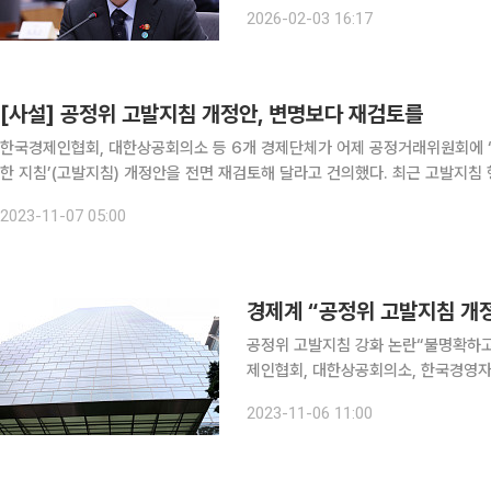
에서 열린 국무회의에서 "실효성 있는 
2026-02-03 16:17
록 담합의 중대성이 중간이나 심각할 땐
[사설] 공정위 고발지침 개정안, 변명보다 재검토를
한국경제인협회, 대한상공회의소 등 6개 경제단체가 어제 공정거래위원회에 ‘
한 지침’(고발지침) 개정안을 전면 재검토해 달라고 건의했다. 최근 고발지침 
렴해 반대 의견을 피력한 것이다. 기업 현장의 분위기가 얼마나 절박한지 압
2023-11-07 05:00
경제계 “공정위 고발지침 개
공정위 고발지침 강화 논란“불명확하고 
제인협회, 대한상공회의소, 한국경영자
침 개정안 행정예고에 대한 의견’을 공
2023-11-06 11:00
위의 고발지침 행정예고안은 상위법에