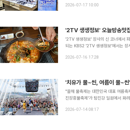
면서 백화점업계는 체류형 콘텐츠 등을 강화하며 수요 
2026-07-17 10:00
여행 수요가 집중되며 비수기로 여겨졌
'2TV 생생정보' 장사의 신 코너에서 파김치
되는 KBS2 '2TV 생생정보'에서는 
경기 수원, 영통구, 영통동, 영통역 
2026-07-16 17:28
를 대표 메뉴로 선보인다. 한
'치유가 물~씬, 여름이 물~씬
"올해 물축제는 대한민국 대표 여름축제로 정성껏 준비했습니
진장흥물축제'가 탐진강 일원에서 화려한 막을 올
가 물~씬! 여름이 물~씬! 씬나는 장흥
2026-07-14 08:17
드랜드, 탐진강, 빠삐용zip 일원에서 