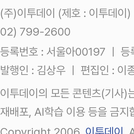
(주)이투데이 (제호 : 이투데이
02) 799-2600
등록번호 : 서울아00197 ㅣ 등록일
발행인 : 김상우 ㅣ 편집인 : 
이투데이의 모든 콘텐츠(기사)는
재배포, AI학습 이용 등을 금지
Copyright 2006.
이투데이
.