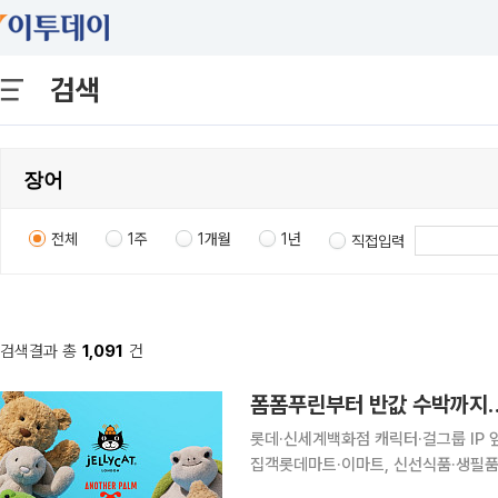
검색
전체
1주
1개월
1년
직접입력
검색결과 총
1,091
건
폼폼푸린부터 반값 수박까지…
롯데·신세계백화점 캐릭터·걸그룹 IP
집객롯데마트·이마트, 신선식품·생필품 ‘반값 경쟁’ 맞불 유통가가
팝업, 할인 행사를 앞세워 치열한 경쟁