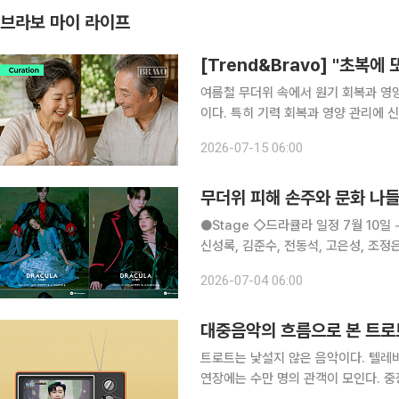
브라보 마이 라이프
[Trend&Bravo] "초복에
여름철 무더위 속에서 원기 회복과 영
이다. 특히 기력 회복과 영양 관리에 
룬다. 올해 초복은 7월 15일(수)로 중복은 7월 25일(토), 말복은 8월 14일(금)이다. 초복에서 말복
2026-07-15 06:00
까지의 기간은 일 년 중 가장 더운
무더위 피해 손주와 문화 나들
●Stage ◇드라큘라 일정 7월 10일 ~ 10월 18일 장소 LG아트센터 서울 연출 데이빗 스완 출연
신성록, 김준수, 전동석, 고은성, 조정
아온 대표 흥행 뮤지컬 ‘드라큘라’는 
2026-07-04 06:00
동안 단 한 사람만을 사랑한 드
대중음악의 흐름으로 본 트로
트로트는 낯설지 않은 음악이다. 텔레
연장에는 수만 명의 관객이 모인다. 중