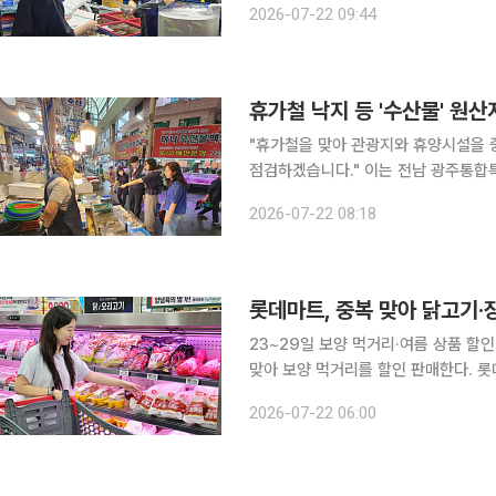
2026-07-22 09:44
식으로 많이 찾는 민물장어와 미꾸라지
휴가철 낙지 등 '수산물' 원산
"휴가철을 맞아 관광지와 휴양시설을 
점검하겠습니다." 이는 전남 광주통합특별시가 여름 휴가철을 맞아 관광객이 몰리는 해수욕장과 물
놀이시설 주변 음식점, 수산물 판매시
2026-07-22 08:18
오다. 31일까지 관광지 일대 음식
롯데마트, 중복 맞아 닭고기·
23~29일 보양 먹거리·여름 상품 할인백숙용 
맞아 보양 먹거리를 할인 판매한다. 롯데마트는 23일부터 29일까지 보양 먹거리와 제철 신선식품,
여름철 인기 상품을 할인한다고 21일 
2026-07-22 06:00
용'을 5592원, '영계' 2종을 각각 3