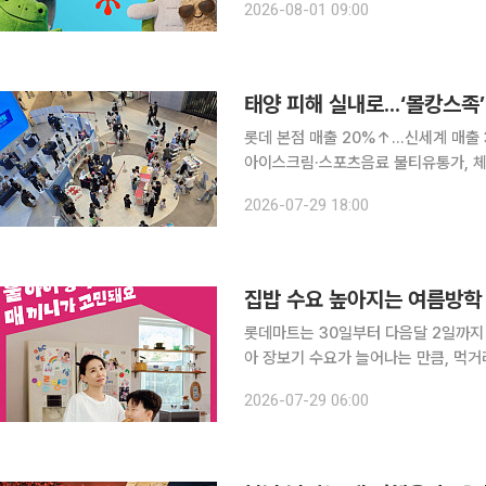
2026-08-01 09:00
활용한 팬덤 마케팅에 집중하고 대형
롯데 본점 매출 20%↑...신세계 매출 
아이스크림·스포츠음료 불티유통가, 체험
마 시즌이 끝나고 역대급 폭염 기록이
2026-07-29 18:00
복합쇼핑몰 등 쾌적한 실내에서 일상 
집밥 수요 높아지는 여름방학 
롯데마트는 30일부터 다음달 2일까지 
아 장보기 수요가 늘어나는 만큼, 먹
설명이다. 먼저 국산 연두사과(4~8입‧봉) 행사카드 결제 시 4000원 할인 등 과일 할인 혜택을 만
2026-07-29 06:00
나볼 수 있다. 채소도 농림축산식품부