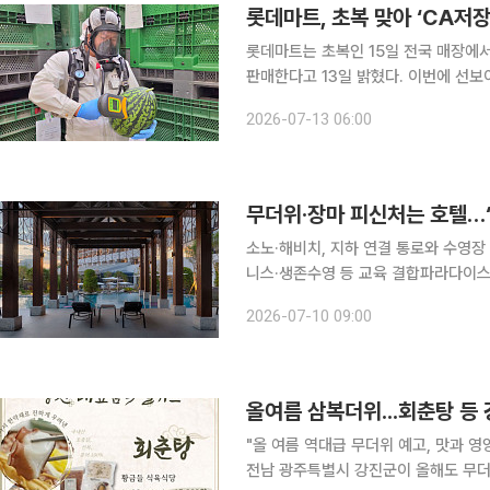
롯데마트, 초복 맞아 ‘CA저장
롯데마트는 초복인 15일 전국 매장에서 'C
판매한다고 13일 밝혔다. 이번에 선보이는 '갓 수확한 그대로 유명산지 수박(8~9㎏)'은 장마철에도
11브릭스 이상의 당도를 유지할 수 있도록 CA 저
2026-07-13 06:00
부의 온도와 습도, 산소·이산화탄소 농
소노·해비치, 지하 연결 통로와 수영장 
니스·생존수영 등 교육 결합파라다이스·포
인 여름 성수기와 함께 찾아온 역대급
2026-07-10 09:00
람들이 늘고 있다. 특히 주요 호텔과 
올여름 삼복더위...회춘탕 등 
"올 여름 역대급 무더위 예고, 맛과 
전남 광주특별시 강진군이 올해도 무더