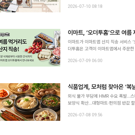
강 '밀키트'를 준비했다고 10일 밝혔다. 다가오는 삼복(15일, 25일, 8월 14일)을 앞두고 지역 
2026-07-10 08:18
음식을 간편하게 즐길 수 있는 밀키트
이마트, ‘오더투홈’으로 여름
이마트가 이마트앱 산지 직송 서비스 ‘오
더투홈은 고객이 이마트앱에서 주문한 
이어가 직접 검증한 믿을 수 있는 신선
2026-07-09 06:00
고 있다. 9일 15일 이마트는 오
외식 물가 부담에 HMR 수요 폭발…스
보양식 확산…대형마트·편의점 반값 할인 및 이색 메뉴 경쟁 초복
요가 늘면서 식품·유통업계가 삼계탕과 
2026-07-08 09:56
비자 공략에 나섰다. 외식 물가 부담이