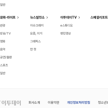
일반
문화·라이프
뉴스발전소
이투데이TV
스페셜리포트
관광
이슈크래커
e스튜디오
방송/TV
요즘, 이거
랭킹영상
영화
그래픽스
음악
한 컷
공연/출판
스포츠
일반
회사소개
이용약관
개인정보처리방침
청소년