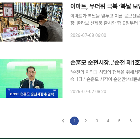
이마트, 무더위 극복 ‘복날 보
이마트가 복날을 앞두고 여름 몸보신을 위한 
장’ 콜라보 신제품 출시와 함 9일부터
보양식을 최대 50%할인한다. 건강식을 더 맛있게 즐기기 위한 제품을 우선 새롭게 선보였다. 프리
2026-07-08 06:00
미엄 간편식 브랜드 피코크가 홍삼 전
손훈모 순천시장...'순천 제1
"순천의 이익과 시민의 행복을 위해서
습니다." 손훈모 시장이 순천만생태문화교육원에서 취임식을 갖고 민선 9기 순천시정의 힘찬 출발
을 2일 이렇게 알렸다. 손 시장은 "가장 낮은 곳에서 시민의 작은 소리에도 귀를 기울이는 경청하고
2026-07-02 08:20
1
2
3
4
5
6