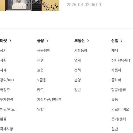
국 대중음악의 긴 역사와 흐름을 따라
2026-04-02 06:00
까지 이어지는 길 위에 트로트가 자리하
마켓
금융
부동산
산업
공시
금융정책
시장동향
재계
시황
은행
업계
전자/통신/IT
시세
보험
정책
자동차
장외/IPO
2금융
분양
중화학
특징주
카드
일반
항공/물류
투자전략
가상자산/핀테크
유통
채권/펀드
일반
의료/바이오
환율
중기/벤처
국제시황
일반