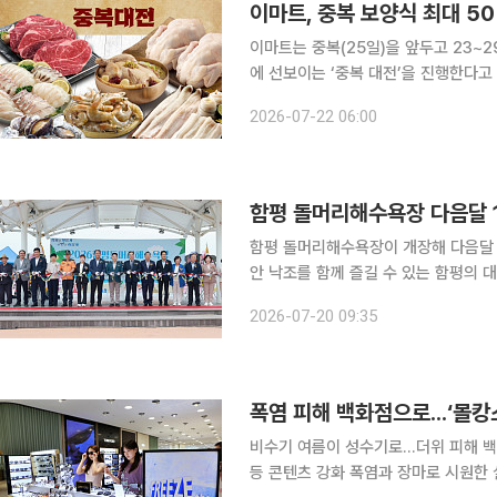
이마트, 중복 보양식 최대 50
이마트는 중복(25일)을 앞두고 23~2
에 선보이는 ‘중복 대전’을 진행한다고 22일 밝혔다. 우선 국내산 생닭인 
숙’은 각각 3627원, 9748원에 선
2026-07-22 06:00
할인한다. 집에서 간편하게 먹을 수 
함평 돌머리해수욕장 다음달 
함평 돌머리해수욕장이 개장해 다음달 17일까지 운영한다. 돌
안 낙조를 함께 즐길 수 있는 함평의 
오토캠핑장, 해수찜치유센터, 주포한옥마을 등 관광
2026-07-20 09:35
폭염 피해 백화점으로...‘몰캉
비수기 여름이 성수기로...더위 피해 
등 콘텐츠 강화 폭염과 장마로 시원한 실내에서 쇼핑·식사·문화생활을 함께 즐기는 ‘몰캉스족’이 늘