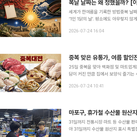
복날 날짜는 왜 정했을까? [
세계가 한여름을 기록한 방법중복 날짜 7월 
‘1인 1닭의 날’. 평소에도 아무렇지 
허락해준 날인 듯 느껴지는데요. 그 감사한
2026-07-24 16:04
운 날 보양식을 먹는 날로 여겨지는 이 
중복 맞은 유통가, 여름 할인
25일 중복을 맞아 백화점 및 마트업계
담이 커진 만큼 집에서 보양식 즐기는
이 집객 경쟁을 위한 분위기라는 해석도 나온다. 24일 업계에 따르면 이마트도
2026-07-24 10:41
일주일간 생닭, 장어, 전복 등 보양식 
마포구, 휴가철 수산물 원산
31일까지 전통시장‧마트 등 수산물 판매업소 50여 곳 점검 서
아 31일까지 수산물 원산지 표시 특별점검을 실시한다
트, 소규모 판매시설 등 지역 내 수산