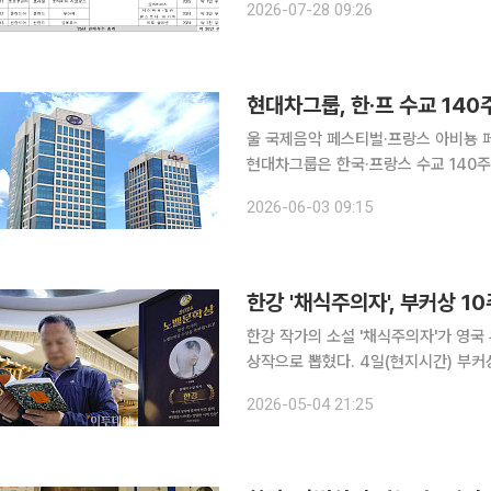
2026-07-28 09:26
다. 한강을 비롯한 주요 작가의 작품뿐
현대차그룹, 한·프 수교 14
울 국제음악 페스티벌·프랑스 아비뇽 
현대차그룹은 한국·프랑스 수교 140
문화 교류 확대에 나선다고 3일 밝혔다. 현대차그룹은 4일부터 12일까지 서울에서 열리는 ‘
2026-06-03 09:15
컬 브릿지 국제 음악 페스티벌’과 7월
한강 '채식주의자', 부커상 1
한강 작가의 소설 '채식주의자'가 영국
상작으로 뽑혔다. 4일(현지시간) 부커상 운영위원회에 따르면 지난 2월부터 4월까지 홈페이지를
통해 진행된 투표에서 약 1만명의 참가자
2026-05-04 21:25
번 투표는 인터내셔널 부커상이 현재의