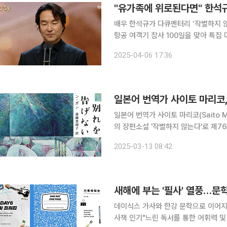
배우 한석규가 다큐멘터리 ‘작별하지 않는다’에 내레이
항공 여객기 참사 100일을 맞아 특집
업을 통해 마음을 함께했다. 한석규는 지난 1월 녹화 방송된 MBC 2024 연기대상에서 대상을 수상
2025-04-06 17:36
한 뒤 “송구하다. 이런 자리, 이런 행
일본어 번역가 사이토 마리코,
일본어 번역가 사이토 마리코(Saito 
의 장편소설 '작별하지 않는다'로 제76회
화체육관광부 산하 한국문학번역원에 따
2025-03-13 08:42
메디치상을 수상한 데 이어 요미우리문
새해에 부는 '필사' 열풍…문
데이식스 가사와 한강 문학으로 이어지는
사책 인기"느린 독서를 통한 어휘력 및 표현력 향상과 감