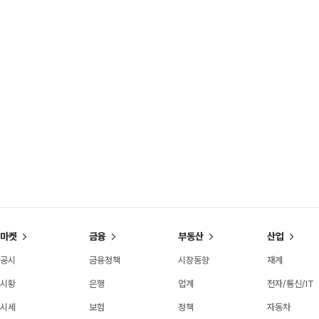
마켓
금융
부동산
산업
공시
금융정책
시장동향
재계
시황
은행
업계
전자/통신/IT
시세
보험
정책
자동차