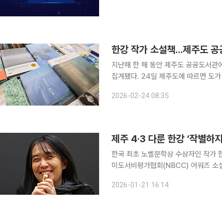
한강 작가 소설책...제주도 공
지난해 한 해 동안 제주도 공공도서관에
집계됐다. 24일 제주도에 따르면 도가 빅데이터 시스템을 활용해 도내 16개 공공도서관의 2025년
연간 도서대출 현황을 분석 결과다. 한강 작가의 '작별하지 않는다'가 1324건으로 1위, '소년이 온
2026-02-24 08:35
제주 4·3 다룬 한강 ‘작별
한국 최초 노벨문학상 수상자인 작가 
미도서비평가협회(NBCC) 어워즈 소설 부문 최종 후보에 
면, '2025 NBCC 어워즈' 소설 부
2026-01-21 16:14
다. 영어 제목은 'We Do Not Part'로