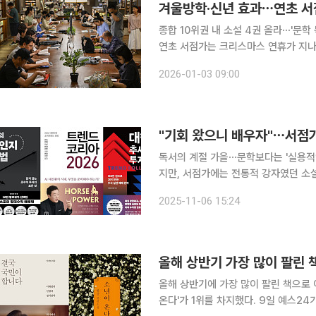
종합 10위권 내 소설 4권 올라⋯'문
연초 서점가는 크리스마스 연휴가 지나
각종 수험서가 베스트셀러 상위권에 오르
2026-01-03 09:00
"기회 왔으니 배우자"⋯서점가,
독서의 계절 가을⋯문학보다는 '실용적인' 경제·경영서 인기 독
지만, 서점가에는 전통적 강자였던 소설
종 경제·경영서가 베스트셀러 순위 상위
2025-11-06 15:24
들
올해 상반기 가장 많이 팔린 
올해 상반기에 가장 많이 팔린 책으로 
온다'가 1위를 차지했다. 9일 예스24가 발표한 올해 상반기 도서 판매 현황을 살펴보면, 이 대통령