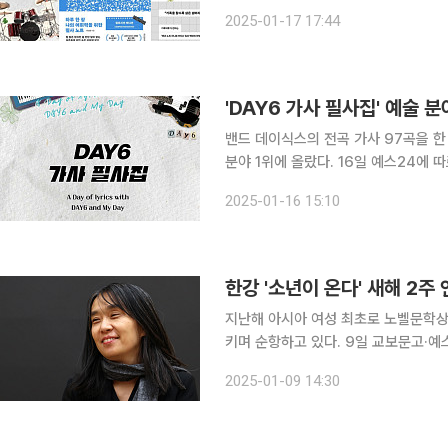
이어지고 있다. 밴드 데이식스의 전곡 가
2025-01-17 17:44
스피어 작품, 불교, 외국어 필사책 등
'DAY6 가사 필사집' 예술 
밴드 데이식스의 전곡 가사 97곡을 한 
분야 1위에 올랐다. 16일 예스24에 따르면, 이번 필사집은 데이식스의 전곡 가사는 물론 필사할 수
있는 공간이 함께 실린 구성으로 제작됐다. 예판 구매 연령비를 살펴보면 20·30세대가 
2025-01-16 15:10
72%를 차지했다. 이어 40대 14.1%,
한강 '소년이 온다' 새해 2주
지난해 아시아 여성 최초로 노벨문학상
키며 순항하고 있다. 9일 교보문고·예스24 등에 따르면, 한강의 '소년이 온다'는 새해 들어 2주 연
속 종합 베스트셀러 1위에 올랐다. 20
2025-01-09 14:30
또 다른 대표작 '작별하지 않는다'는 3