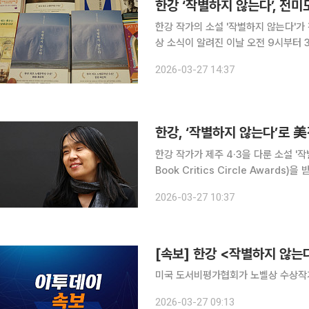
한강 ‘작별하지 않는다’, 전
한강 작가의 소설 '작별하지 않는다'
상 소식이 알려진 이날 오전 9시부터 
이 늘어났다. 27일 예스24에 따르면 이날 오전 9시부터 12시까지 3시간 동안 해당 도서 판매량은
2026-03-27 14:37
전일 24시간 판매량 대비 407% 증
한강, ‘작별하지 않는다’로
한강 작가가 제주 4·3을 다룬 소설 '
Book Critics Circle Awards)을 받았다. 27일 문화체육관광부 산하 한국문학
한 작가의 소설 '작별하지 않는다'가
2026-03-27 10:37
소설 부문 수상작으로 선정됐다.
[속보] 한강 <작별하지 않
미국 도서비평가협회가 노벨상 수상작가
2026-03-27 09:13