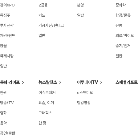
장외/IPO
2금융
분양
중화학
특징주
카드
일반
항공/물류
투자전략
가상자산/핀테크
유통
채권/펀드
일반
의료/바이오
환율
중기/벤처
국제시황
일반
일반
문화·라이프
뉴스발전소
이투데이TV
스페셜리포트
관광
이슈크래커
e스튜디오
방송/TV
요즘, 이거
랭킹영상
영화
그래픽스
음악
한 컷
공연/출판