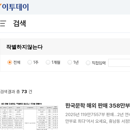
검색
전체
1주
1개월
1년
직접입력
검색결과 총
73
건
한국문학 해외 판매 358만부
2025년 119만7557부 판매…2년 연
만부로 최다‘어서 오세요, 휴남동 서점입니다’ 등 공감
꾸준히 독자층을 넓히고 있다. 최근 5