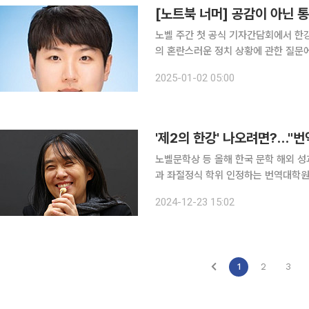
[노트북 너머] 공감이 아닌 
노벨 주간 첫 공식 기자간담회에서 한강
의 혼란스러운 정치 상황에 관한 질문에
을 받았다”라며 “무력이나 강압으로 
2025-01-02 05:00
'제2의 한강' 나오려면?…"
노벨문학상 등 올해 한국 문학 해외 성과
과 좌절정식 학위 인정하는 번역대학원대학교 설립 중요해져 
을 받으면서 한국 문학에 대한 세계인의
2024-12-23 15:02
성이 증대하고 있지만, 관련 예산 지
1
2
3