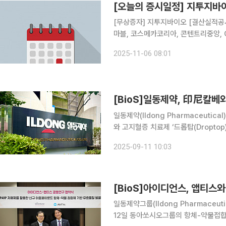
[오늘의 증시일정] 지투지바
[무상증자] 지투지바이오 [결산실적공시 
마블, 코스메카코리아, 콘텐트리중앙, C
CJ프레시웨이, 케이카, 아모레퍼시픽홀
2025-11-06 08:01
레퍼시픽, BGF, 미래에셋증권, 잉글우
[BioS]일동제약, 印尼칼베
일동제약(Ildong Pharmaceutic
와 고지혈증 치료제 ‘드롭탑(Dropto
국에 대한 공급계약을 추가로 체결했다고
2025-09-11 10:03
인 칼베 파르마와 드롭탑 공급과 관련
[BioS]아이디언스, 앱티스
일동제약그룹(Ildong Pharmaceut
12일 동아쏘시오그룹의 항체-약물접합체