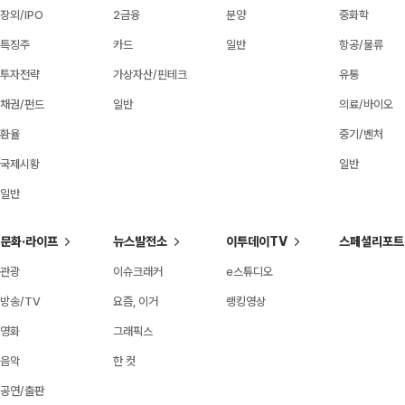
장외/IPO
2금융
분양
중화학
특징주
카드
일반
항공/물류
투자전략
가상자산/핀테크
유통
채권/펀드
일반
의료/바이오
환율
중기/벤처
국제시황
일반
일반
문화·라이프
뉴스발전소
이투데이TV
스페셜리포트
관광
이슈크래커
e스튜디오
방송/TV
요즘, 이거
랭킹영상
영화
그래픽스
음악
한 컷
공연/출판