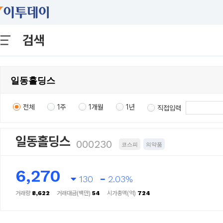
검색
전체
1주
1개월
1년
직접입력
일동홀딩스
000230
코스피
의약품
6,270
130
2.03%
거래량
8,622
거래대금(백만)
54
시가총액(억)
724