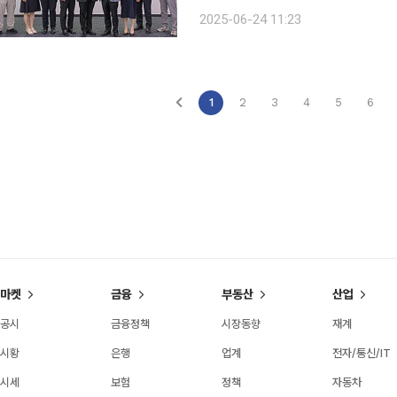
제 ‘ID12241’이 선정됐다고 밝혔다.
2025-06-24 11:23
대장암 등을 표적으로 하는 pan-KRA
1
2
3
4
5
6
마켓
금융
부동산
산업
공시
금융정책
시장동향
재계
시황
은행
업계
전자/통신/IT
시세
보험
정책
자동차