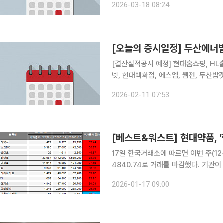
2026-03-18 08:24
스, 엘컴텍
[오늘의 증시일정] 두산에너
[결산실적공시 예정] 현대홈쇼핑, HL
넷, 현대백화점, 에스엠, 웹젠, 두산밥
산업, 두산로보틱스, 위메이드, 시프트업, 일동
2026-02-11 07:53
모바일어플라이언스, 제이케이시냅스,
17일 한국거래소에 따르면 이번 주(12~
4840.74로 거래를 마감했다. 기관이
8063억 원, 7473억 원 순매도했다. 주간 상승률 1위는 현대약품이다. 현대약품은 8120원에서 1
2026-01-17 09:00
만3190원으로 62.44% 급등했다. 