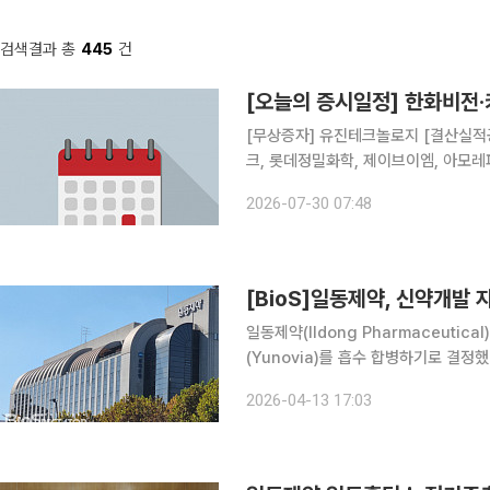
검색결과 총
445
건
[오늘의 증시일정] 한화비전
[무상증자] 유진테크놀로지 [결산실적공시 예정] 한화비전, 키움증권, DL이앤씨, 삼성전기, 케이뱅
크, 롯데정밀화학, 제이브이엠, 아모레
픽홀딩스, 일동홀딩스, 일동제약, 현대에버다임, 금호타이어 
2026-07-30 07:48
과학, 제주반도체, 올릭스, 플랜티넷, 
[BioS]일동제약, 신약개발
일동제약(Ildong Pharmaceuti
(Yunovia)를 흡수 합병하기로 결정
대한 흡수 합병으로, 합병신주를 발행
2026-04-13 17:03
유노비아의 합병 비율은 1대0이다. 주