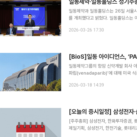
일동제약·일동홀딩스 정기주총
일동제약과 일동홀딩스는 26일 서울시
를 개최했다고 밝혔다. 일동홀딩스는 이
제약 제10기 정기 주주 총회에서는 △
2026-03-26 17:30
[BioS]일동 아이디언스, ‘P
일동제약그룹의 항암 신약개발 회사 아이디
파립(venadaparib)’에 대해 미국
Designation)을 받았다고 밝혔다
2026-03-18 14:39
는 개선 가능성이 있거나 미충족 수요
[오늘의 증시일정] 삼성전자·
[주주총회] 삼성전자, 한화투자증권, 롯
제일기획, 삼성전기, 한전기술, 롯데리
원스, 디지아이, 솔트웨어, 엠로, 