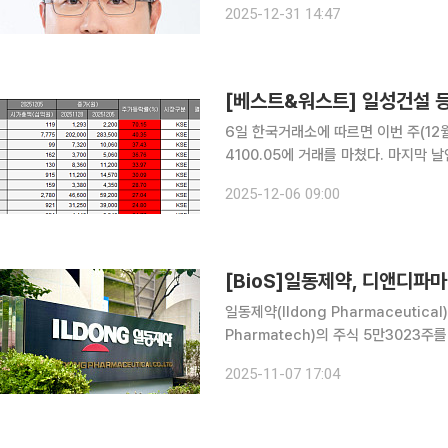
2025-12-31 14:47
조정실 등을 거치며 다양한 실무와 함께
6일 한국거래소에 따르면 이번 주(12월
4100.05에 거래를 마쳤다. 마지막 날
을 탈환했다. 해당 기간 기관과 외국인이
2025-12-06 09:00
은 3조9772억 원 순매도했다. 에프
[BioS]일동제약, 디앤디파마
일동제약(Ildong Pharmaceuti
Pharmatech)의 주식 5만3023
의 처분단가는 지난 6일 기준 디앤디파
2025-11-07 17:04
규모이다. 이번 주식 매각으로 일동제