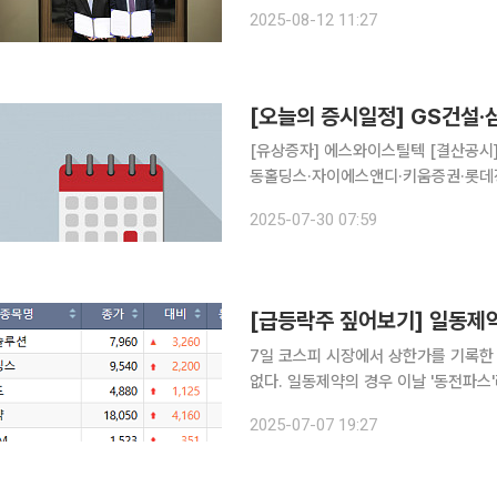
페이로드 ADC 공동개발 협약을 체결했다
2025-08-12 11:27
의 항체에 두가지 이상의 서로 다른 
[오늘의 증시일정] GS건설·
[유상증자] 에스와이스틸텍 [결산공시] GS건설·삼성물산·금호타이어·제이브이엠·SKC·일동제약·일
동홀딩스·자이에스앤디·키움증권·롯데
엔플러스·삼천당제약·에이치엘사이언스
2025-07-30 07:59
7일 코스피 시장에서 상한가를 기록한
없다. 일동제약의 경우 이날 '동전파스'
TSUBOKO)를 국내에서 정식으로 
2025-07-07 19:27
맺고 한국 내 정식 상품인 '로이히츠