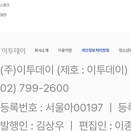
스포츠
일반
회사소개
이용약관
개인정보처리방침
청소년
(주)이투데이 (제호 : 이투데이
02) 799-2600
등록번호 : 서울아00197 ㅣ 등록일
발행인 : 김상우 ㅣ 편집인 : 