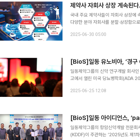
제약사 자회사 상장 계속된다
국내 주요 제약사들이 자회사 상장에 속
다양한 분야 자회사를 분할·상장함으로
제고에 나선다는 전략이다. 29일 제약업계에 따르면 일동홀딩스는 자회사 일동바이오사이언스 지
2025-06-30 05:00
분 일부를 투자자에 매각하며 상장 작
[BioS]일동 유노비아, ‘경구 
일동제약그룹의 신약 연구개발 회사인 유
고에서 열린 미국 당뇨병학회(ADA 202
‘ID110521156’으로 진행한 임상
2025-06-25 12:08
ID110521156의 임상1상 단회투여 
[BioS]일동 아이디언스, ‘p
일동제약그룹의 항암신약개발 전문회사인
(KDDF)이 주관하는 ‘2025년도 제