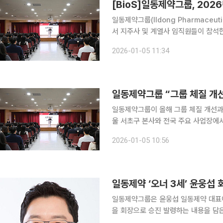
[BioS]일동제약그룹, 202
일동제약그룹(Ildong Pharmaceut
서 지주사 및 계열사 임직원들이 참석
그룹은 올해 경영방침을 지난해에 이어 ‘
2026-01-05 11:34
성과 창출 △신성장 동력 확보와 지속
일동제약그룹 “그룹 체질 개
일동제약그룹이 올해 그룹 체질 개선과 신성장동력
울 서초구 본사와 전국 주요 사업장에서
무식을 거행했다. 지난해에 이어 올해 경
2026-01-05 10:56
및 수익 성과 창출 △신성장 동력 확보
일동제약 ‘오너 3세’ 윤웅섭 
일동제약그룹은 윤웅섭 일동제약 대표
을 회장으로 승진 발령하는 내용을 담은
다. 윤 대표는 일동제약그룹의 창업주 3세로 2005년 입사해 전략기획, 프로세스 이노베이션, 기획