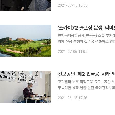
회사들이 받아들이지 않아 논란이 예상된다. 인권위는 15일 산업통상자원부와 기획
2021-07-15 15:55
동·남부·동서·서부·중부발전 등 발전 
'스카이72 골프장 분쟁' 써미
인천국제공항공사(인국공) 소유 부지에
업자 선정 분쟁이 갈수록 격화하고 있다
들을 검찰에 고발했다. 6일 이투데이 취재 결과 써미트는 최근 구본환 전 사장과 김경욱 현 사장 등
2021-07-06 11:05
전·현직 임원 5명을 특정경제범죄가중
건보공단 '제2 인국공' 사태 
고객센터 노조 직접고용 요구…공단 노조 
무책임한 상황 연출 논란 국민건강보험 고객센터 직원들이 공공성 강화를 위한 공단의 직접고용을
요구하며 파업에 돌입하면서 '제2의 인
2021-06-15 17:46
고 있다. 고객센터 노조의 주장에 