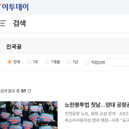
검색
전체
1주
1개월
1년
직접입력
검색결과 총
51
건
노란봉투법 첫날…양대 공항공
인천공항 노조, 원청 교섭 참여ㆍ4조2교대 등 요구전국공항 노조도 인력 운영ㆍ안전 문제 등 개선
목소리사용자성 범위 쟁점⋯사측 “요구 내용 검토 뒤 대응” 노란봉
날, 양대 공항공사 자회사 노조가 원