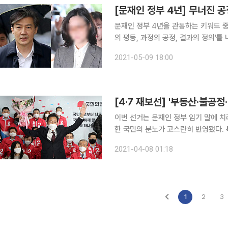
[문재인 정부 4년] 무너진 공
문재인 정부 4년을 관통하는 키워드 중 
의 평등, 과정의 공정, 결과의 정의'
기에, 과정의 공정은 인천국제공항공사
2021-05-09 18:00
전을 목표로 4년간 피땀 흘린 하키 
[4·7 재보선] '부동산·불공
이번 선거는 문재인 정부 임기 말에 치
한 국민의 분노가 고스란히 반영됐다. 
수 측에 표를 내줬다. 또 그동안 정치
2021-04-08 01:18
투표장에 나왔다. 실제 2~3일 진행된
1
2
3