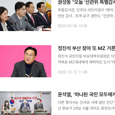
권성동 "오늘 '선관위 특별감
특별감사관, 민주당·국민의힘이 1명씩
전반 감사…징계 요구 권한도 "선관위 사
동 국민의힘 원내대표는 6일 중앙선거
2025-03-06 10:56
정진석 부산 찾아 또 MZ 거론
정진석 국민의힘 비상대책위원장은 12
자체로 MZ세대에게 매력적인 도시”라
물결이 될 수 있게 최선을 다해 지원하겠다”고 말했다. 정 비대위원장
2022-12-12 11:49
윤석열, ‘하나된 국민 모두에
다른 행사서는 인국공 사태 원인 진단“이념지향적
선 후보가 28일 서울 여의도 중앙당
다’를 비공개로 진행했다. 한편 윤 후보는 이날 여의도 국회 인근 카페에서 ‘내일이 기대되는 대한민