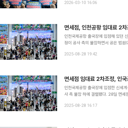
2026-03-10 16:06
대로 직접 교섭을 요구하고 나섰다. 현
인천국제공항 출국장에 입점해 있던 
정이 공사 측의 불참하면서 공은 법원
경우 양측 합의 최종 결렬 여부가 결정
2025-08-28 19:42
영업을 이어가거나, 1900억 원에 달
인천국제공항 출국장에 입점한 신세계
사 측 불참 하에 결렬됐다. 28일 면세점업계와 법조계에 따르면 인천국제공항공사(인국공)는 이날
오후 2시 인천지방법원 본관에서 열릴
2025-08-28 16:17
이에 따라 이날 조정에는 두 면세점 