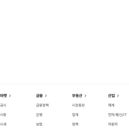
마켓
금융
부동산
산업
공시
금융정책
시장동향
재계
시황
은행
업계
전자/통신/IT
시세
보험
정책
자동차