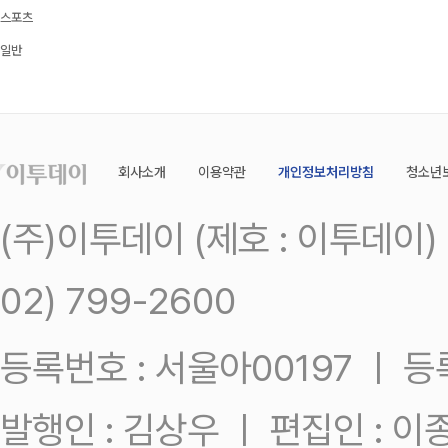
스포츠
일반
회사소개
이용약관
개인정보처리방침
청소년
(주)이투데이 (제호 : 이투데이
02) 799-2600
등록번호 : 서울아00197 ㅣ 등록일
발행인 : 김상우 ㅣ 편집인 : 