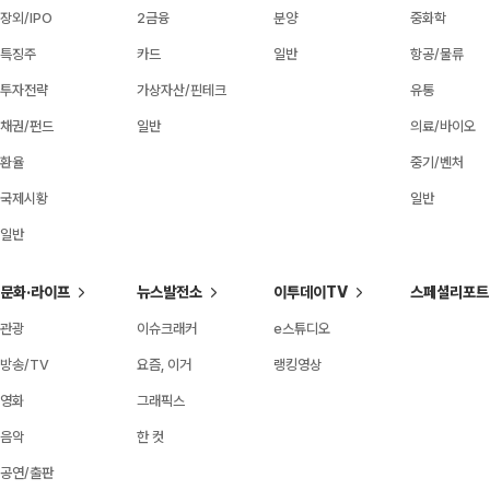
장외/IPO
2금융
분양
중화학
특징주
카드
일반
항공/물류
투자전략
가상자산/핀테크
유통
채권/펀드
일반
의료/바이오
환율
중기/벤처
국제시황
일반
일반
문화·라이프
뉴스발전소
이투데이TV
스페셜리포트
관광
이슈크래커
e스튜디오
방송/TV
요즘, 이거
랭킹영상
영화
그래픽스
음악
한 컷
공연/출판