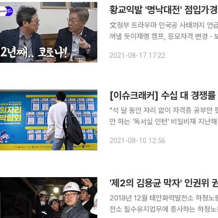
文정부 트라우마 인국공 사태까지 언급
꺼낼 듯이재명 캠프, 응모자격 변경ㆍ
다…이낙연 일본 총리 해라" 맞불 황교익 경기관광공사 사장 내정자를 둘러싼 더불어민주당 대선 경
2021-08-17 17:22
선 후보들 간의 공방이 거세지고 있다.
[이슈크래커] 수십 대 경쟁률 
"석 달 동안 자리 없이 자격증 공부만
만 하는 '독서실 인턴' 비일비재 지난해 하반기 빅3 공공기관 한 곳에서 3개월 체험형 인턴으로 일한
A 씨는 "인턴 기간 내내 자격증 공부만
2021-08-10 12:56
무실이나 회의실 같은 빈 곳에 의자만 
'제2의 김용균 막자' 인권위 
2018년 12월 태안화력발전소 하청노
전소 필수유지업무에 종사하는 하청노