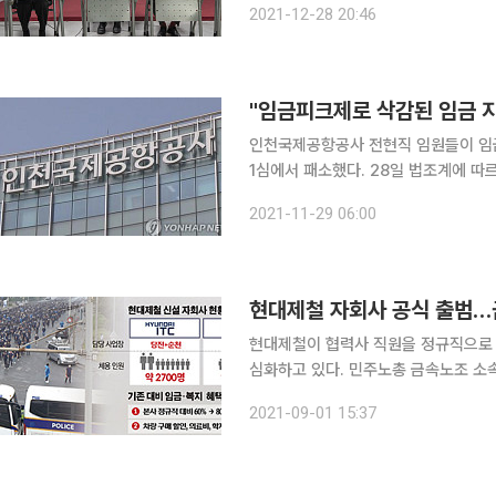
2021-12-28 20:46
국위원회(내기대)’가 주최한 ‘MZ세대
"임금피크제로 삭감된 임금 지
인천국제공항공사 전현직 임원들이 임
1심에서 패소했다. 28일 법조계에 따르면 서울중앙지법 민사42부(재판장 마은혁 부장판사)는 문모
씨 등 12명이 인천국제공항공사를 상대
2021-11-29 06:00
했다. 문 씨 등은 인천국제공항공사의
현대제철 자회사 공식 출범…
현대제철이 협력사 직원을 정규직으로 
심화하고 있다. 민주노총 금속노조 소속
고용을 요구하고 있어서다. 노ㆍ노 갈
2021-09-01 15:37
보인다. 현대제철은 1일 △현대ITC