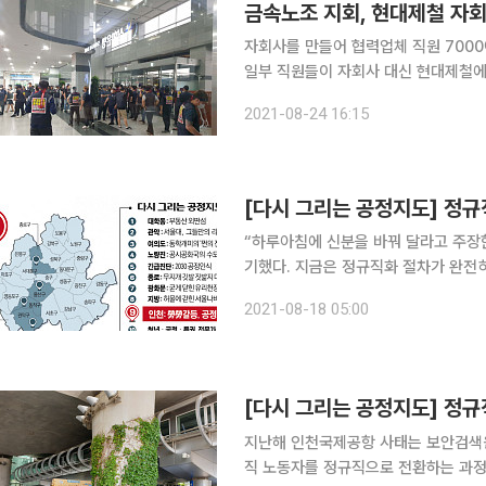
금속노조 지회, 현대제철 자회
자회사를 만들어 협력업체 직원 7000
일부 직원들이 자회사 대신 현대제철에
제공항(인국공) 사태가 벌어질 수 있다는 우려도 나온다. 민주노총
2021-08-24 16:15
직지회는 24일 현대제철 당진제철소 
[다시 그리는 공정지도] 정규직
“하루아침에 신분을 바꿔 달라고 주장한
기했다. 지금은 정규직화 절차가 완전히 중단됐고
명·30) 씨는 살면서 처음으로 모르는
2021-08-18 05:00
안검색원 노동자들의 인천국제공항공사
[다시 그리는 공정지도] 정규
지난해 인천국제공항 사태는 보안검색원
직 노동자를 정규직으로 전환하는 과정