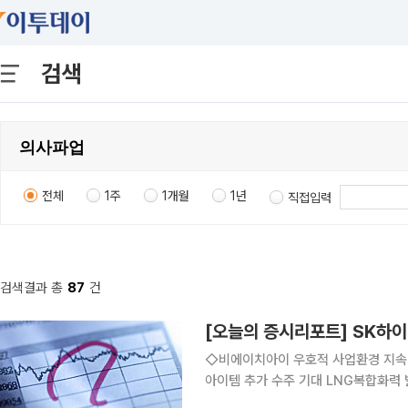
검색
전체
1주
1개월
1년
직접입력
검색결과 총
87
건
◇비에이치아이 우호적 사업환경 지속 4
아이템 추가 수주 기대 LNG복합화력 발전소
25년 회복을 기다리며 목표주가 15만