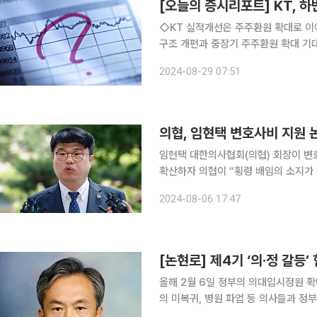
[오늘의 증시리포트] KT, 
◇KT 실적개선은 주주환원 확대로 이어
구조 개편과 중장기 주주환원 확대 기대
◇현대차 CID Takeaways, 합격 C
2024-08-29 07:51
년, 4조원+ 자사주 매입 Smart BE
의협, 임현택 변호사비 지원 
임현택 대한의사협회(의협) 회장이 변호
확산하자 의협이 “횡령 배임의 소지가 전혀 없다”라며
“회원에 대한 법적 보호를 위해 1인당
2024-08-06 17:47
했다”라고 해명했다. 이어 
[논현로] 제4기 ‘의·정 갈등
올해 2월 6일 정부의 의대입시정원 
의 미복귀, 병원 파업 등 의사들과 정
의 집단행동은 2000년 의약분업사태 이후 4번째가 된다. 의대