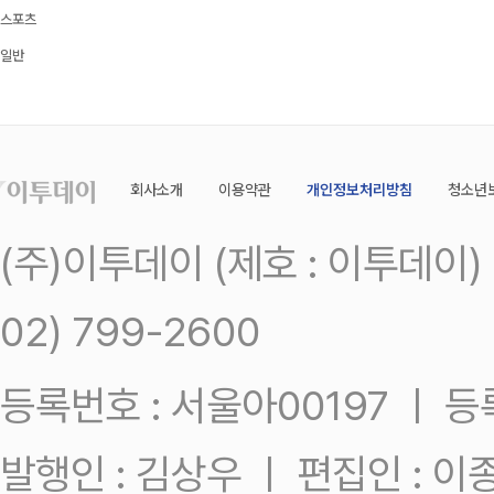
스포츠
일반
회사소개
이용약관
개인정보처리방침
청소년
(주)이투데이 (제호 : 이투데이
02) 799-2600
등록번호 : 서울아00197 ㅣ 등록일
발행인 : 김상우 ㅣ 편집인 : 