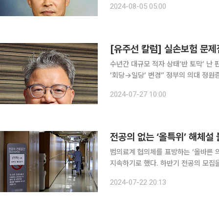
2024-08-05 05:00
제가 갈등의제였던 2020년 의사파업
[유주선 칼럼] 실손보험 문
수년간 대규모 적자 상태‘반 토막’ 
‘회당→일당’ 변경” 정부의 의대 정원증원 추진으로 야기되고 있는 의사 파업은 실손보험 비급여 논
쟁으로 이어지고 있다. 필수의료 인력
2024-07-27 10:00
전공의 없는 ‘올특위’ 해체설
범의료계 협의체를 표방하는 ‘올바른 
지속하기로 했다. 하반기 전공의 모집
구로 역할을 할 수 있을지 주목된다. 22일 올특위는 “오는 26일 예정된 ‘대한민국 의료 사활을 건
2024-07-22 20:13
제1차 전국 의사 대토론회’에 만전을 