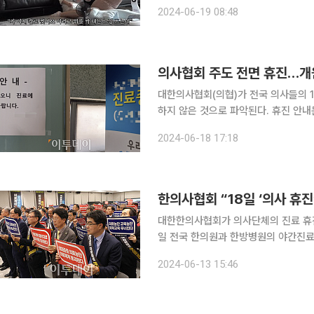
에 대해 직접 말씀을 드린다"고 시작하는 글을 올렸다. 이어 "5월 
2024-06-19 08:48
PCA를 처방받았다. PCA는 '자가 통
의사협회 주도 전면 휴진…개원
대한의사협회(의협)가 전국 의사들의 
하지 않은 것으로 파악된다. 휴진 안
많아 환자들의 혼란은 크지 않았을 것으로 보인다. 이날 오전 본지가 방문한 
2024-06-18 17:18
물에는 5개 의원 중 2곳이 휴진했다. 
한의사협회 “18일 ‘의사 휴진
대한한의사협회가 의사단체의 진료 휴진
일 전국 한의원과 한방병원의 야간진료
하기로 한 한의의료기관은 약 700여 곳이다. 야간진료에 참여하는 한의원과 한방
2024-06-13 15:46
간 연장을 통해 감기, 급체와 같은 다