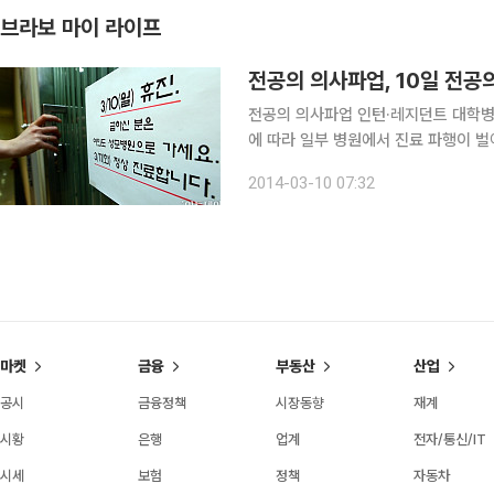
브라보 마이 라이프
전공의 의사파업, 10일 전공
전공의 의사파업 인턴·레지던트 대학병원의 전공의들도 대한의사협회가 집단 휴진에 참여한다. 이
에 따라 일부 병원에서 진료 파행이 벌어지는
에 따르면 대한전공의협의회 비상대책위
2014-03-10 07:32
료기관 중 총 57곳
마켓
금융
부동산
산업
공시
금융정책
시장동향
재계
시황
은행
업계
전자/통신/IT
시세
보험
정책
자동차