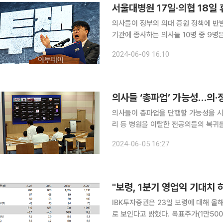
서울대병원 17일·의협 18일
의사들이 정부의 의대 증원 정책에 반발
기관에 종사하는 의사들 10명 중 9명
참여하겠다는 의사가 있는 것으로 나타났다. 대한의사협회(의협)는 9일 오후 2시 서
2024-06-09 16:10
회관에서 ‘의료농단 저지 전국 의사 대
의사들 ‘총파업’ 가능성…의·
의사들이 총파업을 단행할 가능성을 시
리 등 병원을 이탈한 전공의들의 복귀
한 분위기다. 5일 의료계에 따르면 서울대 의과대학 교수들과 대한의사협회(의협) 등이 파업을 단행
2024-06-05 16:27
할지를 두고 투
"보령, 1분기 영업익 기대치
IBK투자증권은 23일 보령에 대해 올
로 보인다고 밝혔다. 목표주가(1만5000원)와 투자