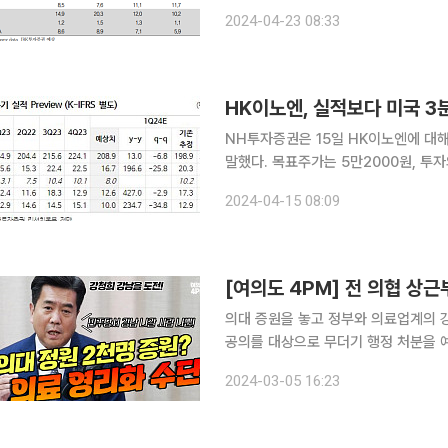
구원은 “보령의 올해 1분기 매출액은 전
2024-04-23 08:33
늘어난 175억 원으로, 매출액은 컨센
HK이노엔, 실적보다 미국 3
NH투자증권은 15일 HK이노엔에 대
말했다. 목표주가는 5만2000원, 투자의견은 매수로 유지
해 초부터 시장은 국내 케이캡 관련 두
2024-04-15 08:09
과 경쟁사 영업 파트너사 추가(종근당)
[여의도 4PM] 전 의협 상
의대 증원을 놓고 정부와 의료업계의 강대강 대
공의를 대상으로 무더기 행정 처분을 
며 집단행동 움직임을 보이고 있습니다. 의사들이 '직'을 내려놓으면서까지 반발하는 이유는
2024-03-05 16:23
요? 속풀이 정치 토크쇼 '여의도 4PM