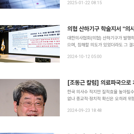
2025-01-22 08:15
◇HPSP 4Q24 Preview: 우호적인
의협 산하기구 학술지서 "의사
대한의사협회(의협) 산하기구가 발행하
으며, 침해할 의도가 있었더라도 그 결과에 큰
책연구원은 최근 발행한 계간지 의료정책
2024-10-12 05:00
으로 다뤘다. 의료정책포럼은 한국학술
[조동근 칼럼] 의료파국으로 
한국 의사수 적지만 질적효율 높아필수
없나 종교적·정치적 확신은 오히려 위험할 수 있다. ‘무오류의 함정’에 빠질 수 있기 때문이다. 이론
(theory)은 법칙(law)이 아니기에
2024-09-23 18:48
설’에 지나지 않는다. ‘반증가능성’을 