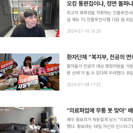
최고의 화제성을 자랑하는 인플루언서를 가릴 
널 예능 '더 인플루언서'를 다음 달 6일
섬', '좀비버스', '데블스플랜' 등 K
2024-07-10 16:20
개 확정 소식이 전해진 올 초부터 화제
환자단체 “복지부, 전공의 면
환자들이 전공의 대상 행정처분을 거둔
쁜 선례’가 될 수 있다며 우려했다. 8일 한국환자단체연합회(환단연)는 입장문을 통해 “정부의 발표
에 대해 어떤 긍정의 입장이나 부정의 입장도
2024-07-08 17:22
대응에 일부 공감한다는 입장도 덧붙였
"의료파업에 무통 못 맞아" 
배우 황보라가 제왕절개 당시 "의료파
했다. 황보라는 18일 자신의 인스타그램에 "제왕절개 출산 과정을 묘사하던 중 오해가 발생한 부분