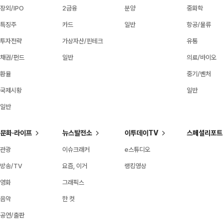
장외/IPO
2금융
분양
중화학
특징주
카드
일반
항공/물류
투자전략
가상자산/핀테크
유통
채권/펀드
일반
의료/바이오
환율
중기/벤처
국제시황
일반
일반
문화·라이프
뉴스발전소
이투데이TV
스페셜리포트
관광
이슈크래커
e스튜디오
방송/TV
요즘, 이거
랭킹영상
영화
그래픽스
음악
한 컷
공연/출판