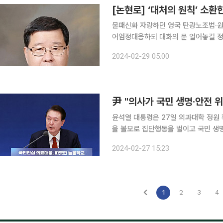
[논현로] ‘대처의 원칙’ 소환
불패신화 자랑하던 영국 탄광노조법·원
어엄정대응하되 대화의 문 얼어놓길 정부의 의대 증원 방침에 전공의 집단 사직에 이어 인턴의 임용
포기까지 겹치면서 의료 대란이 가중되
2024-02-29 05:00
尹 "의사가 국민 생명·안전 위
윤석열 대통령은 27일 의과대학 정원 
을 볼모로 집단행동을 벌이고 국민 생
렵다"고 했다. 의대 정원 2000명 증원에 대해 '국가의 헌법적 책무를 이행하기 위한 최소한의 필수
2024-02-27 15:23
적 조치'로 규정한 윤 대통령은 "우리
1
2
3
4