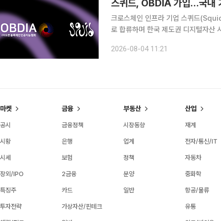
스퀴드, OBDIA 가입…국내
크로스체인 인프라 기업 스퀴드(Squi
로 합류하며 한국 제도권 디지털자산 시장 공략을 본격화한다
은행과 증권사, 스테이블코인 컨소시엄
2026-08-04 11:21
논의에 크로스체인 인프라 역량을 접목
마켓
금융
부동산
산업
공시
금융정책
시장동향
재계
시황
은행
업계
전자/통신/IT
시세
보험
정책
자동차
장외/IPO
2금융
분양
중화학
특징주
카드
일반
항공/물류
투자전략
가상자산/핀테크
유통