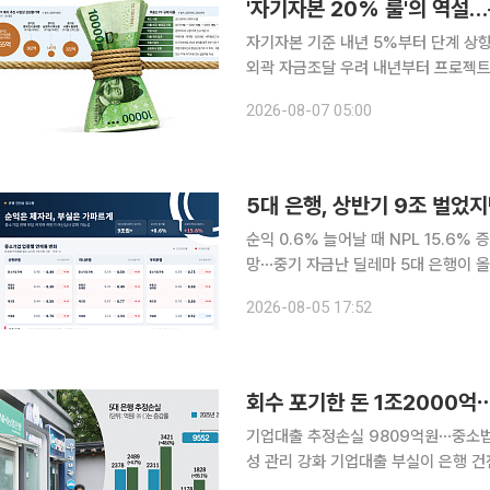
자기자본 기준 내년 5%부터 단계 상
외곽 자금조달 우려 내년부터 프로젝트파이낸싱(PF) 자금조달 문턱이 높아지면서 자금줄을 맡아 온
증권사와 저축은행, 캐피탈 등 비은행
2026-08-07 05:00
석 가리기가 거세지면서 중소 시행사와
순익 0.6% 늘어날 때 NPL 15.6
망⋯중기 자금난 딜레마 5대 은행이 올해 상반기 9조원이 넘는 순이익을 거뒀지만 고정이하여신
(NPL)이 늘며 자산건전성은 뒷걸음질
2026-08-05 17:52
행권은 자금 공급과 부실 억제라는 과제
기업대출 추정손실 9809억원⋯중소법
성 관리 강화 기업대출 부실이 은행 건전성의 새 부담으로 떠오르고 있다. 5대 은행이 회수가 사실
상 어렵다고 판단한 ‘추정손실’ 대출이 