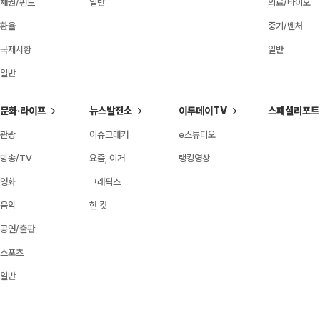
채권/펀드
일반
의료/바이오
환율
중기/벤처
국제시황
일반
일반
문화·라이프
뉴스발전소
이투데이TV
스페셜리포트
관광
이슈크래커
e스튜디오
방송/TV
요즘, 이거
랭킹영상
영화
그래픽스
음악
한 컷
공연/출판
스포츠
일반