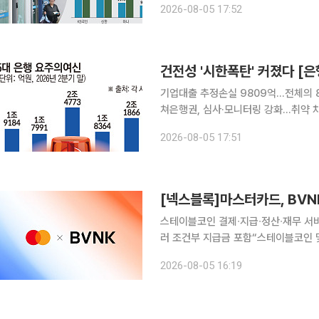
2026-08-05 17:52
대출에서 발생한 것으로 나타났다. 고
건전성 '시한폭탄' 커졌다 [은행
기업대출 추정손실 9809억…전체의 8
쳐은행권, 심사·모니터링 강화…취약 차주 자금난 우려 은행권의 ‘부실
은행의 잠재 부실 대출이 석 달 만에 9
2026-08-05 17:51
채권은 아니지만 5개 은행에서 동시에
스테이블코인 결제∙지급∙정산∙재무 서비스로 확대 블록체인 기반 결제 사업 
러 조건부 지급금 포함“스테이블코인 및 토큰화 자산 활용
∙지급∙정산∙재무 서비스로 확대한다. 미국 블록체인∙가상자산 전문 매체 코인텔레그래프는 4일(현지
2026-08-05 16:19
시각) 글로벌 카드사 마스터카드가 스