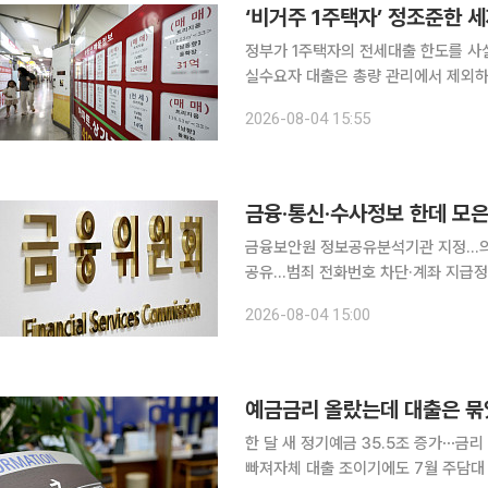
‘비거주 1주택자’ 정조준한 
정부가 1주택자의 전세대출 한도를 사실
실수요자 대출은 총량 관리에서 제외하는
책은 강도 높은 가계대출 총량 관리 
2026-08-04 15:55
는 데 방점이 찍
금융보안원 정보공유분석기관 지정…의
공유…범죄 전화번호 차단·계좌 지급정지에 활용 금융회사와 통신사, 수사기
싱 의심정보를 한곳에 모아 공동 활용
2026-08-04 15:00
성 애플리케이션(앱) 정보를 결합해 범
예금금리 올랐는데 대출은 묶
한 달 새 정기예금 35.5조 증가⋯금리
빠져자체 대출 조이기에도 7월 주담대 2.8조 급증 시차 착시