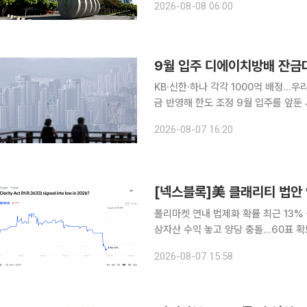
2026-08-08 06:00
9월 입주 디에이치방배 잔금
KB·신한·하나 각각 1000억 배정…
금 반영해 한도 조정 9월 입주를 앞둔 서울 서초구 ‘디에이치방배’에 주요 은행들이 3000억원 규모
의 잔금대출을 공급한다. 우리은행과 
2026-08-07 16:20
늘어날 전망이다. 7일 금융
[넥스블록]美 클래리티 법안 
폴리마켓 연내 법제화 확률 최근 13
상자산 수익 놓고 양당 충돌…60표 
화 흐름은 지속 미국 가상자산 시장구조를 규율할 클래리티법(CLARITY Act)의 연내 통과 가능성
2026-08-07 15:58
이 예측시장에서 13% 근방에 머물고 