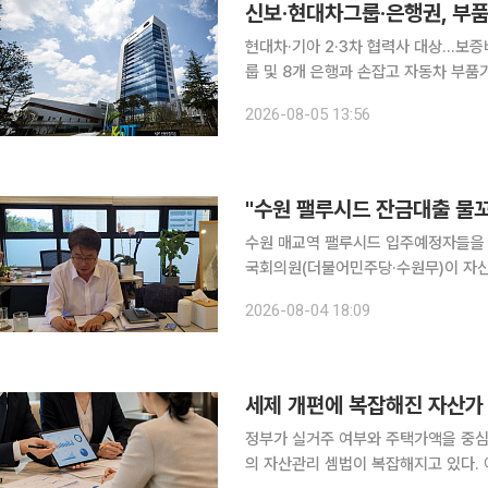
신보·현대차그룹·은행권, 부품
현대차·기아 2·3차 협력사 대상…보증비율 100%
룹 및 8개 은행과 손잡고 자동차 부품기업
차·기아, 국민·신한·하나·우리·농협·
2026-08-05 13:56
진출 활성화를 위한 상생 금융지원 업
수원 매교역 팰루시드 입주예정자들을 3주간
국회의원(더불어민주당·수원무)이 자신
시중은행의 대출 현황을 직접 점검한 결
2026-08-04 18:09
으며, 나머지 1개 은행도 이번 주 내부
세제 개편에 복잡해진 자산가
정부가 실거주 여부와 주택가액을 중
의 자산관리 셈법이 복잡해지고 있다.