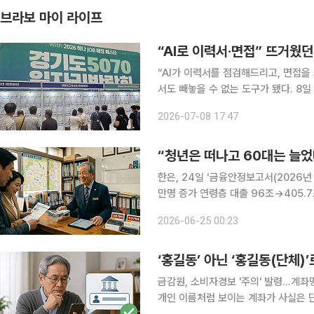
브라보 마이 라이프
“AI로 이력서·면접” 뜨거웠던
“AI가 이력서를 점검해드리고, 면접을 
서도 빼놓을 수 없는 도구가 됐다. 8일 경기도 수원시 팔달구 수원메쎄에서 열린 ‘2026년 경기도
5070 일자리박람회(남부권역) with 
2026-07-08 17:47
방문해 재취업을 향한 높은 관심을 보
“청년은 떠나고 60대는 늘었
한은, 24일 ‘금융안정보고서(2026년 
만명 증가 연령층 대출 96조→405.7조원…자영업 
르게 고령화되고 있는 것으로 나타났다
2026-06-25 00:23
자영업자는 크게 늘면서 금융부채 부담
‘홍길동’ 아닌 ‘홍길동(단체)’
금감원, 소비자경보 '주의' 발령…계좌명
개인 이름처럼 보이는 계좌가 사실은 