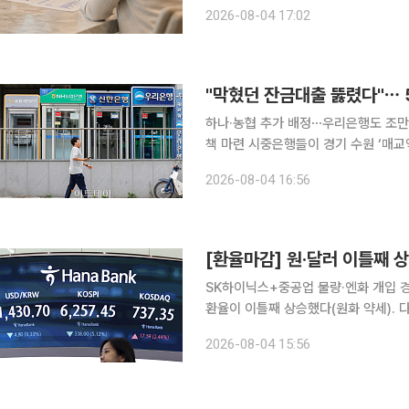
매도·증여·갈아타기 관련 상담이 본격
2026-08-04 17:02
하나·농협 추가 배정⋯우리은행도 조만간
책 마련 시중은행들이 경기 수원 ‘매교역 팰루시드’ 입주 예정자를 위한 잔금대출 한도를 잇달아 확
대하고 있다. 이재명 대통령의 보완 
2026-08-04 16:56
한 대응에 속도를 내면서 5대 은행이 
[환율마감] 원·달러 이틀째 
SK하이닉스+중공업 물량·엔화 개입 경계 v
환율이 이틀째 상승했다(원화 약세). 다만
에 따른 반발매수세와 함께 결제 수요가
2026-08-04 15:56