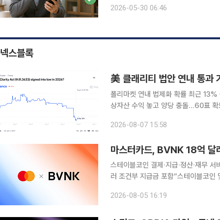
세보증금을 송금하는 과정에서 이러한
2026-05-30 06:46
비자경보를 발령했다. 30
넥스블록
美 클래리티 법안 연내 통과 
폴리마켓 연내 법제화 확률 최근 13
상자산 수익 놓고 양당 충돌…60표 
화 흐름은 지속 미국 가상자산 시장구조를 규율할 클래리티법(CLARITY Act)의 연내 통과 가능성
2026-08-07 15:58
이 예측시장에서 13% 근방에 머물고 
마스터카드, BVNK 18억 
스테이블코인 결제∙지급∙정산∙재무 서비스로 확대 블록체인 기반 결제 사업 
러 조건부 지급금 포함“스테이블코인 및 토큰화 자산 활용
∙지급∙정산∙재무 서비스로 확대한다. 미국 블록체인∙가상자산 전문 매체 코인텔레그래프는 4일(현지
2026-08-05 16:19
시각) 글로벌 카드사 마스터카드가 스