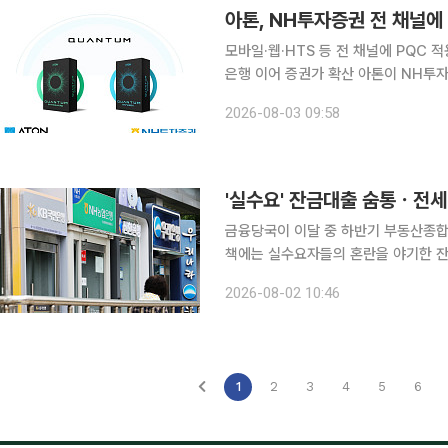
아톤, NH투자증권 전 채널에
모바일·웹·HTS 등 전 채널에 PQC
은행 이어 증권가 확산 아톤이 NH투자증권과 양자내성암호(PQC) 기반 서버저장형 인증 솔루션 공
급 계약을 체결하고 금융권 보안 체계 전환에 속도를 낸다. 아
2026-08-03 09:58
트레이딩시스템(MTS), 웹트레이딩시
'실수요' 잔금대출 숨통ㆍ전
금융당국이 이달 중 하반기 부동산종합
책에는 실수요자들의 혼란을 야기한 잔
담길 것으로 보인다. 당국은 대책 발
2026-08-02 10:46
조율에 나설 전망이다.
1
2
3
4
5
6