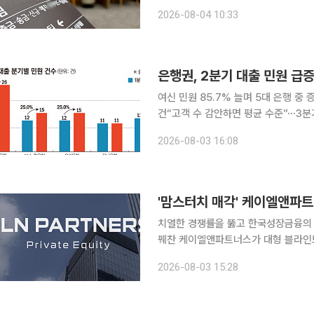
리 경쟁이 본격화하면서 은행들의 자금
2026-08-04 10:33
지 않는 요구불예금은 빠져나가는 반면
은행권, 2분기 대출 민원 급
여신 민원 85.7% 늘며 5대 은행 중
건“고객 수 감안하면 평균 수준”⋯3분기 민원 주목 대출 조이기 여파로 
대출 관련 민원이 큰 폭으로 증가한 
2026-08-03 16:08
(대출) 민원이 폭증하며 전체 증가세를
'맘스터치 매각' 케이엘앤파트
치열한 경쟁률을 뚫고 한국성장금융의 '
꿰찬 케이엘앤파트너스가 대형 블라인드
근 국민성장펀드 출자사업에서 고배를 
2026-08-03 15:28
를 내는 모습이다. 3일 투자