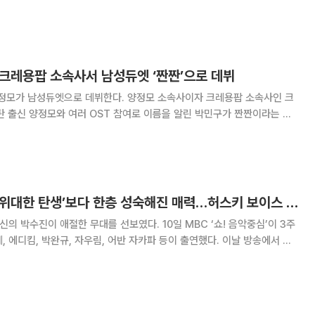
한 갱스터 힙합 스타일을 보여주고 있다
, 크레용팝 소속사서 남성듀엣 ‘짠짠’으로 데뷔
으로 데뷔한다. 양정모 소속사이자 크레용팝 소속사인 크
 출신 양정모와 여러 OST 참여로 이름을 알린 박민구가 짠짠이라는 팀
일 밝혔다. 앞서 양정모는 지난해 11월 크레용팝 소속
사인 크롬엔터테인먼트와 전속계약을 체결했다. 양정모는 MB
‘음악중심’ 박수진, ‘위대한 탄생’보다 한층 성숙해진 매력…허스키 보이스 선보여
 애절한 무대를 선보였다. 10일 MBC ‘쇼! 음악중심’이 3주
킴, 박완규, 자우림, 어반 자카파 등이 출연했다. 이날 방송에서 박
스키한 보이스로 슬픈 분위기를 연출했다. 2013년 MBC ‘스타오디션-위대
머쥔 박수진은 한