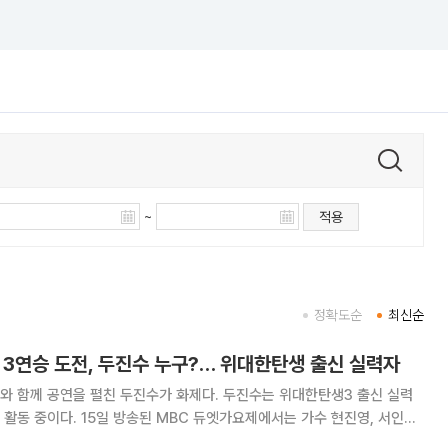
~
적용
정확도순
최신순
 3연승 도전, 두진수 누구?… 위대한탄생 출신 실력자
와 함께 공연을 펼친 두진수가 화제다. 두진수는 위대한탄생3 출신 실력
엣가요제에서는 가수 현진영, 서인영,
에릭남 등이 출연해 일반인 참가자들과 함께 공연을 펼쳤다. 이날 3연승에