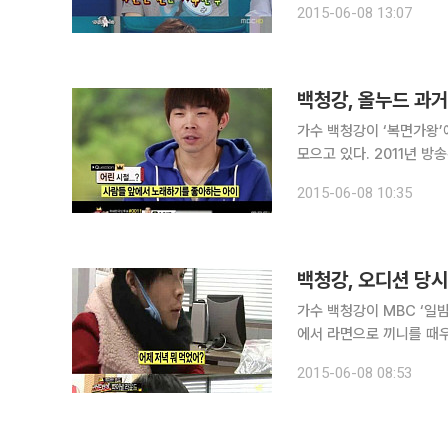
2015-06-08 13:07
했다. 당시 백청강은 '
백청강, 올누드 과
가수 백청강이 ‘복면가왕’
모으고 있다. 2011년 방송된 MBC 예능프로그램 ‘위대한 탄생’에서는 톱3에 합격한 백청강의 과거
사진이 공개됐다. 백청강은
2015-06-08 10:35
망하고 장난기가 많았다”고
백청강, 오디션 당시
가수 백청강이 MBC ‘일
에서 라면으로 끼니를 때우며 도전한 사연이 새
가수‘ 도장신부의 정체는
2015-06-08 08:53