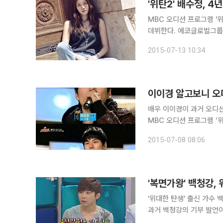
'위탄2' 배수정, 4
MBC 오디션 프로그램 '위
데뷔한다. 에코글로벌그룹 측은 13일 "배수정이 다니엘 헤니, 수현과 한솥밥을 먹게 됐다"며 "그 동
안 기본기를 탄탄히 다져왔기 때문에 데
2015-07-13 10:34
미모, 남다른 이력으로 공
배우 이이경이 과거 오디션 프로
MBC 오디션 프로그램 ‘
그룹 F&F의 곡 ‘발버둥
2015-07-08 08:06
것으로 소화하지 못하고 그
'복면가왕' 백청강,
'위대한 탄생' 출신 가수 백청강이 '복면가왕' 미스터리 도장신부로 밝혀지며 놀라움을 전했다. 이에
과거 백청강의 기부 발언이 재조명되고 있다. 백청강은 지
램 '황금어장 라디오스타'