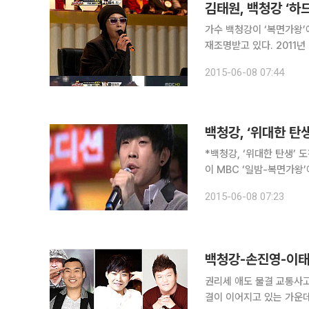
김태원, 백청강 ‘하
가수 백청강이 ‘복면가왕’
재조명받고 있다. 2011년 방송된 MBC 예능프로그램 ‘위대한 탄생’에서는 백청강이 참가자로 출연
해 본선 무대에서 아이돌 
2015-06-08 07:44
다. 이날 백청강은 세련
*백청강, ‘위대한 탄생’ 도전
이 MBC ‘일밤-복면가왕
로 어려움을 겪었던 백청강의 사연이 새삼 화제다. 
2015-06-08 07:23
도장신부의 정체는 백청강
권리세 애도 물결 교통사고 후 안타깝게 세상을 떠난 걸그룹 레이디스코드 멤버 故 권리세 애도 물
결이 이어지고 있는 가운데 