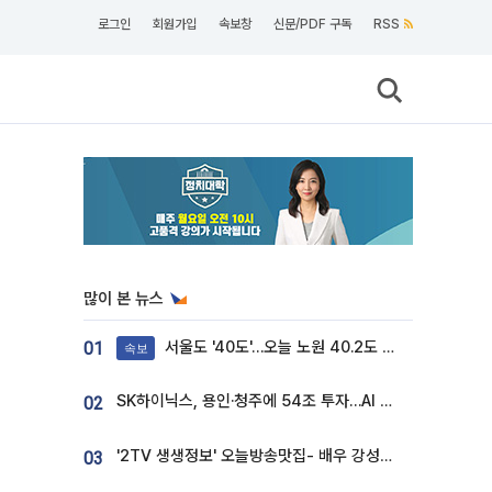
로그인
회원가입
속보창
신문/PDF 구독
RSS
많이 본 뉴스
서울도 '40도'…오늘 노원 40.2도 기록
01
속보
SK하이닉스, 용인·청주에 54조 투자…AI 메모리 생산기지 키운다
02
'2TV 생생정보' 오늘방송맛집- 배우 강성진 단골! 쌀국수ㆍ푸팟퐁 커리 맛집 '블○○○'
03