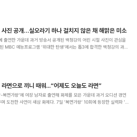
위대한 탄생'에서 상금 3
거 사진 공개…실오라기 하나 걸치지 않은 채 해맑은 미소
에 출연한 가운데 과거 방송서 공개된 백청강의 어린 시절 사진이 관심을
 당시 어린 시절 알몸으로 찍었던 사진을 공개하며 “어릴 때 나는 똘망똘
 설명했다. 사진 속 백청강은 아무
 라면으로 끼니 때워...“어제도 오늘도 라면”
밤-복면가왕’에 여장 남자로 출연해 화제를 모은 가운데 과거 오디션 경연
삼 화제다. 7일 ’복면가왕‘ 10회에 등장한 실력파 ’여
 백청강으로 밝혀졌다. 백청강은 도장신부로 얼굴을 가리고 등장해 여성의
목소리로 노래를 불러 반전을 자아냈다. 도장신부의 정체가