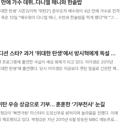
년 만에 가수 데뷔..다니엘 헤니와 한솥밥
대한 탄생' 시즌2(이하 '위탄2') 준우승자 배수정이 4년 만에 가수로 전격
뷔가 기대된다"고 말했다. '위탄2' 출연 당시 뛰어난 실력과
식 엄친딸로 불리며
이이경 알고보니 오디션 스타? 과거 ‘위대한 탄생’에서 방시혁에게 독설 들어
그램에 출연한 사실이 새삼 화제가 되고 있다. 이이경은 2011년
위대한 탄생’에 출연했다. 당시 이이경은 지금보다 앳된 얼굴로 긴장한 채
’을 열창했다. 그러나 이이경의 노래를 들은 심사위원 방시혁은 “노래를 자기
대로 따라 했다”고 독설을 했고,
 위탄 우승 상금으로 기부… 훈훈한 ‘기부천사’ 눈길
난 2011년 6월 방송된 MBC 예능프로그
에 출연해 '스타 오디션-위대한 탄생'(이하 위대한 탄생) 상금에 대해 언급