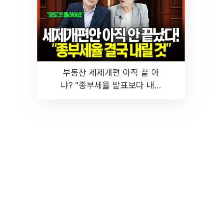
부동산 세제개편 아직 끝 아
냐? "종부세율 발표보다 내릴
것" 장기거주·양도세 전망 I 집
땅지성 I 김인만, 진미윤