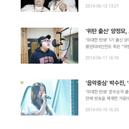
미지컷을 공개했다. 공개된 이미지에서 양정모와 박민구는 흰색 의상에 화려한 목걸이와 반지, 선글
2014-06-12 13:27
라스 등으로 치장해 강렬
‘위탄 출신’ 양정모
‘위대한 탄생’ 1기 출신 양정모가 남성듀엣
롬엔터테인먼트 측은 “위탄
명으로 6월 중 음원을 발표할 예정”이라고 11
2014-06-11 16:10
‘위대한 탄생’ 준우승자 출신의 박수진이
만에 방송을 재개한 가운데, 에디
수진은 ‘내 얘기야’를 허
2014-05-10 16:23
한 탄생 3’ 준우승을 거