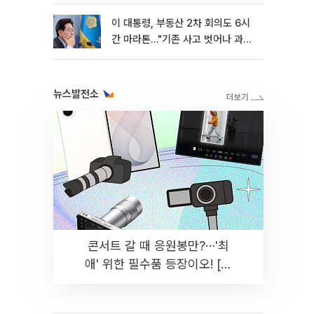
이 대통령, 부동산 2차 회의도 6시
간 마라톤…"기존 사고 벗어나 과감
히 실천"
뉴스발전소
콘서트 갈 때 응원봉만?⋯'최
애' 위한 필수품 등장이오! [솔
드아웃]