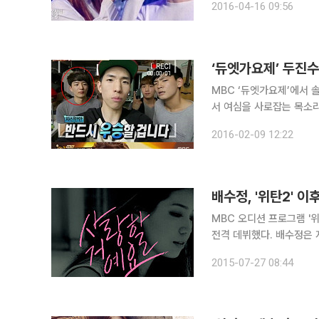
2016-04-16 09:56
도전한 솔지-두진수 팀은 
MBC ‘듀엣가요제’에서 솔지와 함께 
서 여심을 사로잡는 목소리로 멘토들의 호평을 
졌다. 남자인 내가 들어도
2016-02-09 12:22
장 위대한 악기는 목소리라
배수정, '위탄2' 이
MBC 오디션 프로그램 '
전격 데뷔했다. 배수정은 지난 22일 온라인 음악 사이트에 싱글 '사랑할거예요'를 발표했다. 데뷔곡
'사랑할거예요'는 배수정이
2015-07-27 08:44
후회하는 한 여자의 이야기