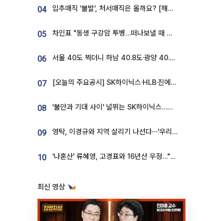
입추매직 '불발', 처서매직은 올까요? [해시태그]
04
차인표 "동생 구강암 투병…떠나보낼 때 가장 힘들었다”
05
서울 40도 찍더니 하남 40.8도·광양 40.2도…전국 '펄펄'
06
[오늘의 주요공시] SK하이닉스·HLB·진에어·포스코홀딩스·네이버·대우건설 등
07
'불안과 기대 사이' 널뛰는 SK하이닉스…증권가 "HBM4·LTA 기반 펀터멘털 견고"
08
영탁, 이경규와 지역 살리기 나선다⋯'우리동네 전성시대' 8일 첫방
09
'나혼산' 류혜영, 고경표와 16년산 우정…"자취방서 부모님과 마주쳐"
10
최신 영상