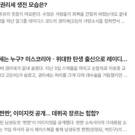
 권리세 생전 모습은?
 특유의 웃음이 떠오른다. 수많은 사람들이 회복을 간절히 바랐는데도 끝내
세상을 떠난 걸그룹 레이디스 코드의 권리세(23)의 사망소식을 접하면서 떠
인터뷰를 하러 신문사를 찾아 인사하던 권리세의 환한 얼굴이었다. MBC
V비평과 이 프로그램에 대한 평
교통사고 사망 권리세는 누구? 미스코리아ㆍ위대한 탄생 출신으로 레이디스코드 합류
 권리세가 끝내 숨졌다. 지난 3일 스케쥴을 마치고 승합차로 이동중 교
22·고은비)가 숨졌고, 권리세는 머리를 크게 다쳐 대수술을 거듭했지만 의
 오전 세상을 떠났다. 권리세는 재일교포 출신으로 2009년 제53회 미스
동포상을 수상했다. 이어 이듬해 MBC
 ‘짠짠’, 이미지컷 공개… 데뷔곡 장르는 힙합?
엣 ‘짠짠’이 이미지컷을 공개했다. 짠짠 소속사이자 크레용팝 소
11일 자사의 공식 페이스북을 통해 남성듀엣 짠짠(양정모, 박민구)의 이