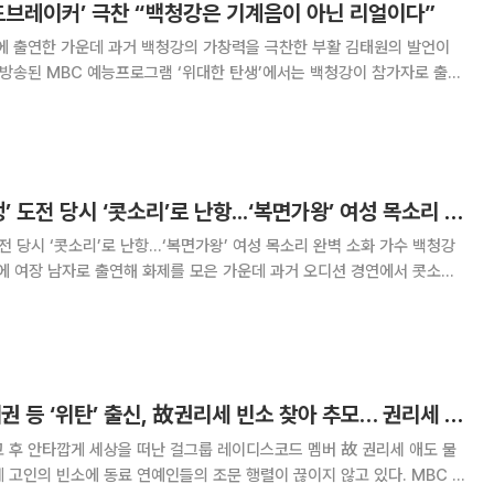
드브레이커’ 극찬 “백청강은 기계음이 아닌 리얼이다”
에 출연한 가운데 과거 백청강의 가창력을 극찬한 부활 김태원의 발언이
노래 부르기 미션으로 빅뱅의 멤버 지드래곤의 ‘하트브레이커’를 열창했
된 스타일로 변신해 편곡한 곡이 아닌 원곡
백청강, ‘위대한 탄생’ 도전 당시 ‘콧소리’로 난항...‘복면가왕’ 여성 목소리 완벽 소화
 당시 ‘콧소리’로 난항...‘복면가왕’ 여성 목소리 완벽 소화 가수 백청강
’에 여장 남자로 출연해 화제를 모은 가운데 과거 오디션 경연에서 콧소리
7일 ’복면가왕‘ 10회에 등장한 실력파 ’여가수‘
으로 밝혀졌다. 백청강은
백청강-손진영-이태권 등 ‘위탄’ 출신, 故권리세 빈소 찾아 추모… 권리세 애도 물결
고인의 빈소에 동료 연예인들의 조문 행렬이 끊이지 않고 있다. MBC 오