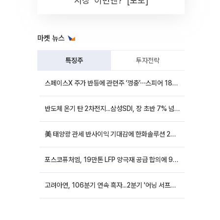
시장 '이번엔?' [포토]
마켓 뉴스
특징주
투자전략
스페이스X 주가 반등에 관련주 ‘껑충’⋯스피어 18%ㆍ에이치브이엠 12%↑
반도체 온기 탄 2차전지...삼성SDI, 장 초반 7% 넘게 껑충
美 태양광 관세 반사이익 기대감에 한화솔루션 20%대·OCI홀딩스 14%대 급등
포스코퓨처엠, 19만톤 LFP 양극재 공급 합의에 9%대 강세
고려아연, 106분기 연속 흑자...2분기 '어닝 서프라이즈'에 장 초반 12%대 강세