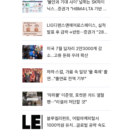
'불안과 기대 사이' 널뛰는 SK하이
닉스…증권가 "HBM4·LTA 기반 펀
터멘털 견고"
LIG디펜스앤에어로스페이스, 실적
발표 후 급락→반등⋯증권가 “28년
까지 튼튼”
미국 7월 일자리 2만3000개 감
소…고용 둔화 우려 확산
하하·스컬, 가뭄 속 밀양 '물 축제' 출
연…"출연료 전액 기부"
'차쥐뿔' 이준영, 포켓몬 카드 열혈
팬⋯"리셀러 처단할 것"
블루엘리펀트, 어펄마캐피탈서
1000억원 유치…글로벌 공략 속도