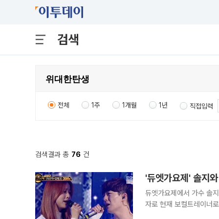
검색
전체
1주
1개월
1년
직접입력
검색결과 총
76
건
'듀엣가요제' 솔지와
듀엣가요제에서 가수 솔지
자로 현재 보컬트레이너로 활동 중이다. 15일 방송된 MBC 듀
제시, 조권, 정은지, 솔지, 