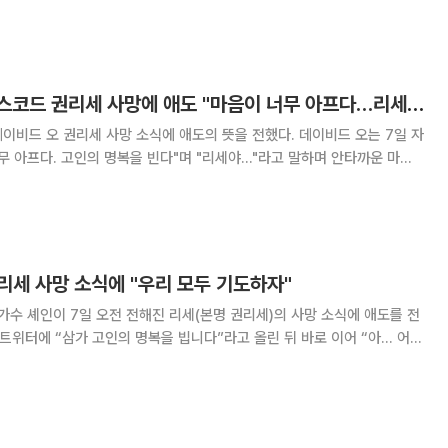
-위대한 탄생’에서 권리세의 멘토였던 가수 이은미는 7일 오후 권리세의
에 빈소로 달려왔다. 이은미 외에도 백청
데이비드오, 레이디스코드 권리세 사망에 애도 "마음이 너무 아프다…리세야..." 비통
 오 권리세 사망 소식에 애도의 뜻을 전했다. 데이비드 오는 7일 자
무 아프다. 고인의 명복을 빈다"며 "리세야…"라고 말하며 안타까운 마음
리결혼했어요'에 가상부부로 출연해
, 리세 사망 소식에 "우리 모두 기도하자"
 가수 셰인이 7일 오전 전해진 리세(본명 권리세)의 사망 소식에 애도를 전
트위터에 “삼가 고인의 명복을 빕니다”라고 올린 뒤 바로 이어 “아... 어떡
 마음을 드러냈다. 또한 “우리 모두 기도하자”라고 올리며 안타까움을 표했
인이 된 권리세와 함께