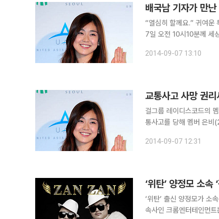
배국남 기자가 만난
“열심히 할께요.” 귀여운
7일 오전 10시10분께 
오른 모습은 2013년9월 
2014-09-07 13:10
‘위대한 탄생’에 대한 T
걸그룹 레이디스코드의 멤버
통사고를 당해 멤버 은비(
식을 회복하지 못하고 7일
2014-09-07 12:31
코리아 선발대회에서 해외
‘위탄’ 양정모 소속
‘위탄’ 출신 양정모가 소속된 남성듀
속사인 크롬엔터테인먼트는 