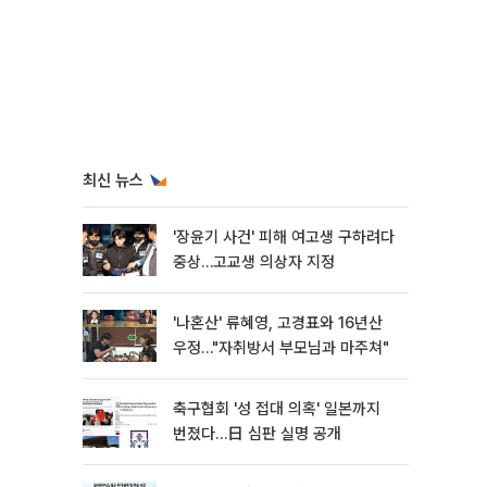
최신 뉴스
'장윤기 사건' 피해 여고생 구하려다
중상…고교생 의상자 지정
'나혼산' 류혜영, 고경표와 16년산
우정…"자취방서 부모님과 마주쳐"
축구협회 '성 접대 의혹' 일본까지
번졌다…日 심판 실명 공개