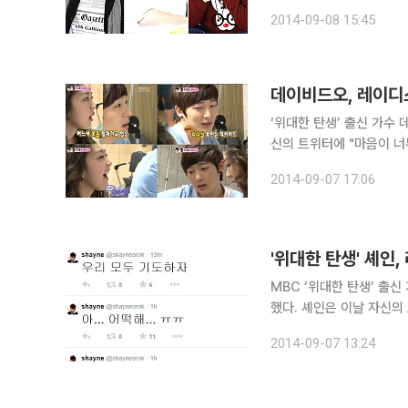
디션 프로그램 ‘스타오디션
2014-09-08 15:45
사망 소식을 접하고 한걸음
‘위대한 탄생’ 출신 가수 데이비드
신의 트위터에 "마음이 너
을 드러냈다. 데이비드오는 MBC '위대한 탄생'에 출연해 권리세와 인연을 맺었다. 또한 같은해
2014-09-07 17:06
MBC 예능프로그램 '우
'위대한 탄생' 셰인
MBC ‘위대한 탄생’ 출신
했다. 셰인은 이날 자신의 
해... ㅠㅠ”라고 비통한
2014-09-07 13:24
다. 셰인은 2011년 고