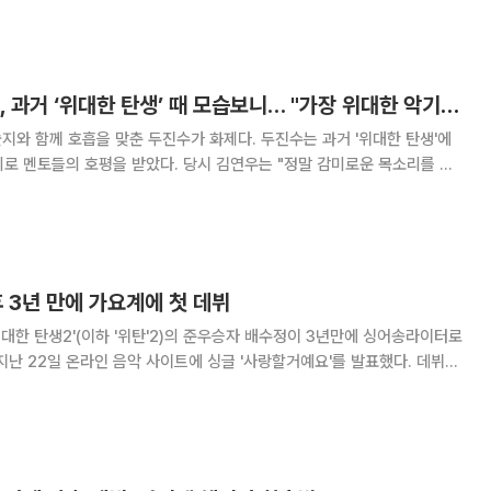
엠씨더맥스의 '잠시만 안녕'을 선
‘듀엣가요제’ 두진수, 과거 ‘위대한 탄생’ 때 모습보니… "가장 위대한 악기는"
호흡을 맞춘 두진수가 화제다. 두진수는 과거 '위대한 탄생'에
받았다. 당시 김연우는 "정말 감미로운 목소리를 가
 귀에 감긴다. 스윗소로우보다 잘한다"고 칭찬했고, 김태원은 "악기 중 가
는데 맞는 것 같다. '위대한 탄생
후 3년 만에 가요계에 첫 데뷔
위대한 탄생2'(이하 '위탄'2)의 준우승자 배수정이 3년만에 싱어송라이터로
 작사, 작곡했다. '사랑할거예요'는 이별 후 사랑하는 사람을 그리워하며
를 담아낸 R&B 발라드로