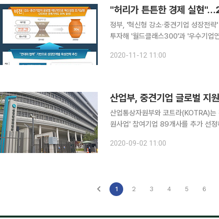
"허리가 튼튼한 경제 실현"…
정부, '혁신형 강소·중견기업 성장전략'
투자해 '월드클래스300'과 '우수기업연구소' 사업 확대 정부가 허리가
을 위해 강소·중견기업 집중 육성에 나
2020-11-12 11:00
산업부, 중견기업 글로벌 지원
산업통상자원부와 코트라(KOTRA)는 
원사업' 참여기업 89개사를 추가 선정하
부는 올해 상반기 2차에 걸쳐 223개
2020-09-02 11:00
으로 수출에 어려움을 겪는 기업을 지
1
2
3
4
5
6