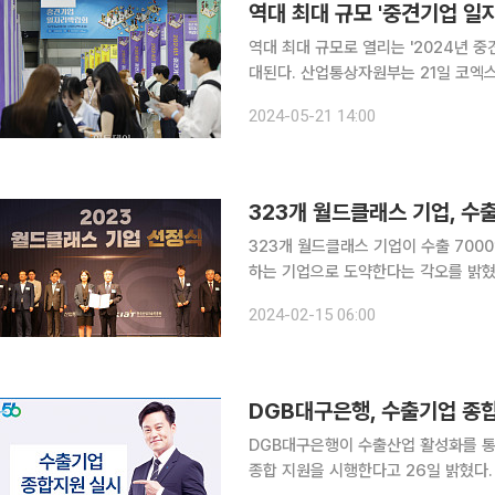
역대 최대 규모 '중견기업 일
역대 최대 규모로 열리는 '2024년 중
대된다. 산업통상자원부는 21일 코엑스에서 중견 기업계 최대 일자리 행사인 '2024년 중견기업 일
자리 박람회'를 열었다. 2017년부터 매년 열리는 이 박람회는 올해 상·하반기 행사를 통해 중견기업
2024-05-21 14:00
140개 사와 청년 구직자 7500여 명
323개 월드클래스 기업, 수출
323개 월드클래스 기업이 수출 700
하는 기업으로 도약한다는 각오를 밝혔다. 오승철 산업통상자원부 산업기반실장은 15일 
즌스 호텔에서 열린 월드클래스 기업협
2024-02-15 06:00
DGB대구은행, 수출기업 종
DGB대구은행이 수출산업 활성화를 통
종합 지원을 시행한다고 26일 밝혔다. 이번 지원에는 수출기업 전용 대출상품 'DGB 포유(For