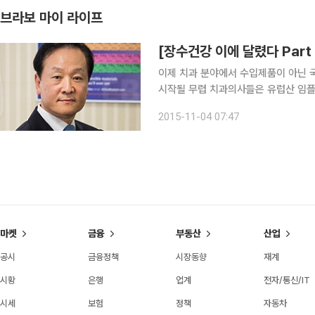
브라보 마이 라이프
이제 치과 분야에서 수입제품이 아닌 
시작될 무렵 치과의사들은 유럽산 임플
하나둘씩 등장하더니 이제는 외국산이 
2015-11-04 07:47
같은 분위기다. 국내에는 약 
마켓
금융
부동산
산업
공시
금융정책
시장동향
재계
시황
은행
업계
전자/통신/IT
시세
보험
정책
자동차