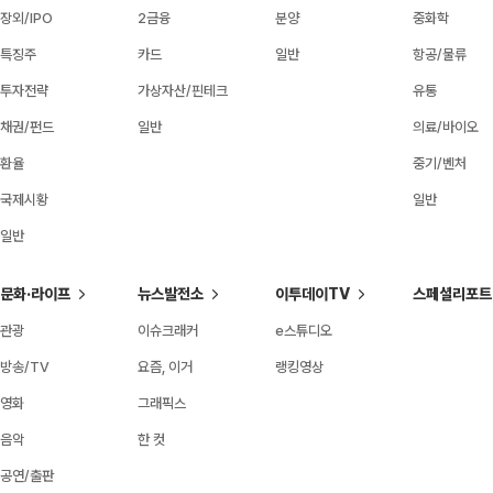
장외/IPO
2금융
분양
중화학
특징주
카드
일반
항공/물류
투자전략
가상자산/핀테크
유통
채권/펀드
일반
의료/바이오
환율
중기/벤처
국제시황
일반
일반
문화·라이프
뉴스발전소
이투데이TV
스페셜리포트
관광
이슈크래커
e스튜디오
방송/TV
요즘, 이거
랭킹영상
영화
그래픽스
음악
한 컷
공연/출판