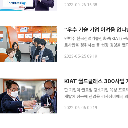
You)' 출시, 한국무역보험공사 수출
2023-09-26 16:38
간 부담해야 하는 비용 절감 및 컨설팅
“우수 기술 기업 어려움 없나?
민병주 한국산업기술진흥원(KIAT) 원
로사항을 청취하는 등 현장 경영을 했다. 민 원장은 24일 센서와 소프트웨어를 개발해 생산하
동화 전문기업 오토닉스를 방문했다. 
2023-05-25 09:19
속 센서를 개발한 후 다양한 분야로 확
KIAT 월드클래스 300사업
한 기업이 글로벌 강소기업 육성 프로
개발에 성공해 산업용 검사장비에서 의료기기 
원(KIAT)은 월드클래스300 사업 
2022-06-06 09:19
토리 솔루션 등 다양한 영역으로 사업을