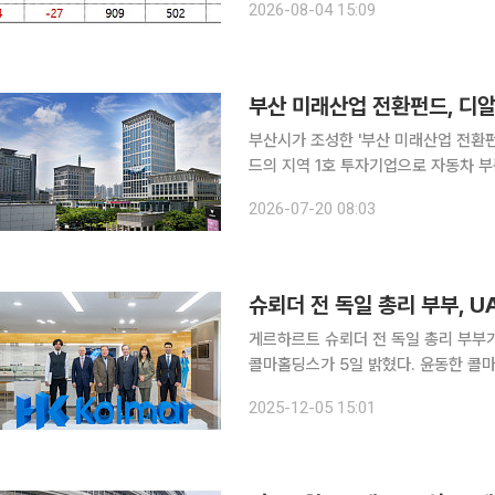
2026-08-04 15:09
배하는 특수관계 법인으로의 지분 이전
부산 미래산업 전환펀드, 디
부산시가 조성한 '부산 미래산업 전환펀드'가 첫 투자 성
드의 지역 1호 투자기업으로 자동차 
이 지역 자본으로 성장하는 선순환 투자
2026-07-20 08:03
슈뢰더 전 독일 총리 부부, 
게르하르트 슈뢰더 전 독일 총리 부부
콜마홀딩스가 5일 밝혔다. 윤동한 콜마그룹 회장과 슈뢰더 전 총리의 인연으로 성사된 이번 방문은
콜마그룹과 신규 비즈니스 등을 논의하기 위해 진행됐다. 윤 회장은
2025-12-05 15:01
연이 있다. 슈뢰더 전 총리의 부인인 