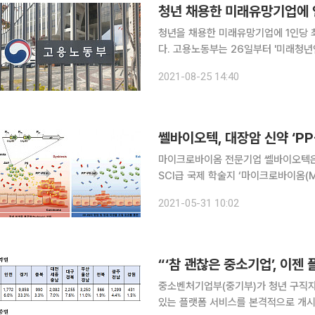
청년 채용한 미래유망기업에 인
청년을 채용한 미래유망기업에 1인당 최
다. 고용노동부는 26일부터 '미래청년인재육성 사업'을 시작해 기업들의 참여 신청을 받는다고 25
일 밝혔다. 올해 한시적으로 추진되는 미래청년인재육성 사업(예산 924억 원)은 기술 혁신성과 성
2021-08-25 14:40
장 가능성이 큰 미래유망기업이 청년을 
쎌바이오텍, 대장암 신약 ‘P
마이크로바이옴 전문기업 쎌바이오텍은 대
SCI급 국제 학술지 ‘마이크로바이옴(Micro
구는 쎌바이오텍과 연세대학교 시스템생
2021-05-31 10:02
P8이 우수한 항암효과와 더불어 장내
“‘참 괜찮은 중소기업’, 이젠
중소벤처기업부(중기부)가 청년 구직자가
있는 플랫폼 서비스를 본격적으로 개시한다. 중기부는 15일부터 약 3만 개 우수 중소