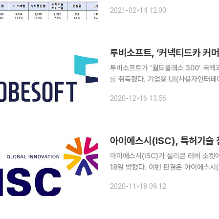
아볼 수 있는 ‘참 괜찮은 중소기업’ 
2021-02-14 12:00
이 또는 앱스토어를 통해 모바일 애플
투비소프트, ‘커넥티드카 커머
투비소프트가 ‘월드클래스 300’ 국
를 취득했다. 기업용 UI(사용자인터페이스), UX(사용자경험) 전문기업 투비소프트는 16일 차량에
서 키오스크를 통한 상품 주문 결제를 
2020-12-16 13:56
허를 취득했다고 공시
아이에스시(ISC), 특허기술 
아이에스시(ISC)가 실리콘 러버 소
18일 밝혔다. 이번 판결은 아이에스시
는 해당 업체를 상대로아이에스시(ISC
2020-11-18 09:12
발업체가 특허무효소송으로 회피하기 