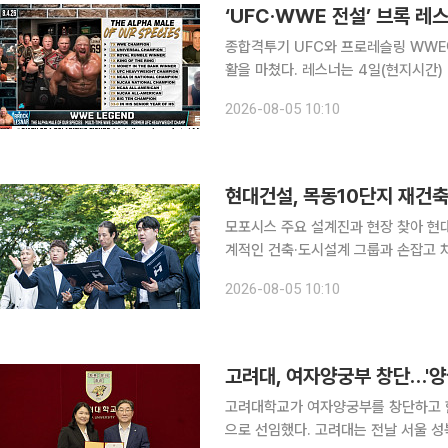
‘UFC·WWE 전설’ 브록 
종합격투기 UFC와 프로레슬링 WWE
활을 마쳤다. 레스너는 4일(현지시간) 미국 스포츠 토크쇼 ‘팻 매카피 쇼’에 출연해 “내가 은퇴했다
는 사실을 세상과 모두에게 알리기 위해 나왔다”며 
2026-08-05 10:10
든 사람에게 감사하다는 말을 전하고 
현대건설, 목동10단지 재건
모포시스 주요 설계진과 현장 찾아 현대건설이 서울 양천구 목동10단지 재건축 사업 수주를 위해 세
계적인 건축·도시설계 그룹과 손잡고 차별화된 설계안을
모포시스(Morphosis), 통합 디자인
2026-08-05 10:10
한 특화 설계를 마련한다고 5일 밝혔다.
고려대, 여자양궁부 창단…'양
고려대학교가 여자양궁부를 창단하고 한
으로 선임했다. 고려대는 전날 서울 성북구 본관 총장실에서 김수녕 감독 임명식을 열고, 2027학년