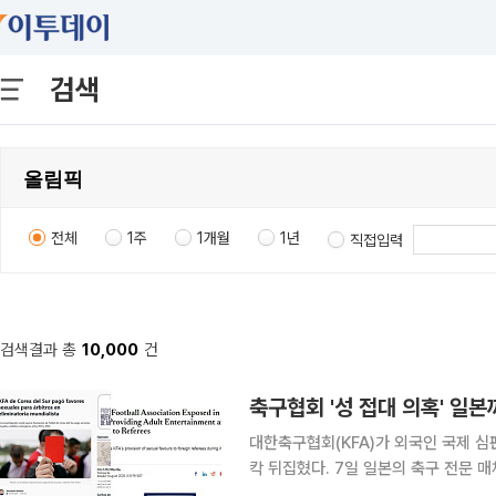
검색
전체
1주
1개월
1년
직접입력
검색결과 총
10,000
건
축구협회 '성 접대 의혹' 일
대한축구협회(KFA)가 외국인 국제 
칵 뒤집혔다. 7일 일본의 축구 전문 매체 풋볼 트라이브는 “과거 한국 대표팀의 A매치 등을 진행했
던 일본인 심판들이 성 접대를 받았다