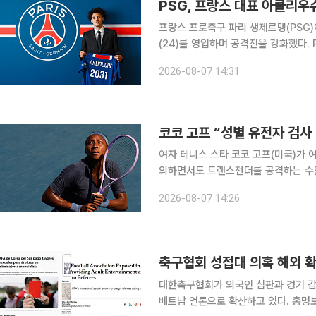
PSG, 프랑스 대표 아클리우
프랑스 프로축구 파리 생제르맹(PSG
(24)를 영입하며 공격진을 강화했다. PSG는 6일(현지시간) AS모나코에서 아클리우슈를 영입했다
고 공식 발표했다. 계약 기간은 2031년까지 5년이
2026-08-07 14:31
않았지만 AP통신, 프랑스 스포츠 일간
코코 고프 “성별 유전자 검사
여자 테니스 스타 코코 고프(미국)가 
의하면서도 트랜스젠더를 공격하는 수단으로 악용될 
나다 토론토에서 열린 여자프로테니스(
2026-08-07 14:26
뒤 관련 질문을 받고 이 같은 견해를 
축구협회 성접대 의혹 해외 확
대한축구협회가 외국인 심판과 경기 감
베트남 언론으로 확산하고 있다. 홍명