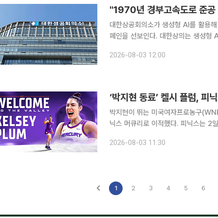
"1970년 경부고속도로 준공
대한상공회의소가 생성형 AI를 활용해
페인을 선보인다. 대한상의는 생성형 AI 기술을 활용해 사용자가 대한민국 경제성장의 역사적 현장
속으로 직접 들어가 보는 인터랙티브 캠
2026-08-03 12:00
혔다. 4일부터 진행되는 이번 캠페
‘박지현 동료’ 켈시 플럼, 
박지현이 뛰는 미국여자프로농구(WNBA
닉스 머큐리로 이적했다. 피닉스는 2일(현지시간) 스파크스와 트레이드를 완료해 플럼을 영입했다
고 발표했다. 피닉스는 스파크스에 가드
2026-08-03 11:30
1
2
3
4
5
6