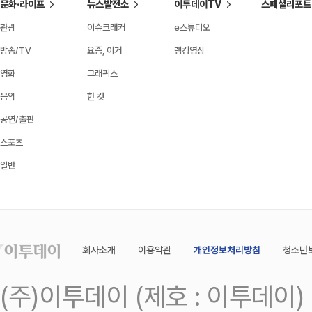
문화·라이프
뉴스발전소
이투데이TV
스페셜리포트
관광
이슈크래커
e스튜디오
방송/TV
요즘, 이거
랭킹영상
영화
그래픽스
음악
한 컷
공연/출판
스포츠
일반
회사소개
이용약관
개인정보처리방침
청소년
(주)이투데이 (제호 : 이투데이