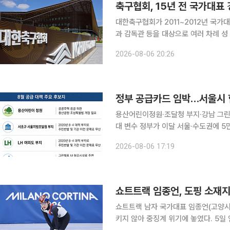
축구협회, 15년 전 국가대표 
대한축구협회가 2011~2012년 국
과 감독관 등을 대상으로 여러 차례 성 접대를 
르면 한 국회의원실은 축구협회가 201
2026-08-06 20:26
서 외국인 심판과 감독관 등 10여 명에
용산어린이정원·조달청 부지·강남 그린
대 변수 정부가 이달 서울·수도권에 5만 가구 이상을 추가 공급하는 내용을 담은 부동산 공급대책을
내놓을 전망이다. 용산어린이정원과 서
2026-08-06 17:19
남권 그린벨트 등이 유력 후보지로 거
쇼트트랙 임종언, 도핑 소재지
쇼트트랙 남자 국가대표 임종언(고양시
키지 않아 중징계 위기에 놓였다. 5일 연합뉴스에 따르면 임종언은 최근 1년 동안 국제검사기구