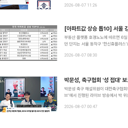
지 겹치면서 협회의 내부 통제와 국제경기 공정
2026-08-07 11:26
비즈니스타임스(IBTimes)는 6일(현
[아파트값 상승 톱10] 서울
부동산 플랫폼 호갱노노에 따르면 6일 
던 단지는 서울 동작구 ‘한신휴플러스’
래 대비 5억4300만원(54%) 상승했다. 2위는 서울 강동구 ‘신성둔촌미소지움’으로 15억
2026-08-07 08:30
거래되며 4억9000만원(48%) 올랐다
박문성, 축구협회 '성 접대'
박문성 축구 해설위원이 대한축구협회의 성 접대 보도에
브’에서 진행된 라이브 방송에서 박 
했냐”라고 분노를 감추지 못했다. 이날 박 위원은 쉽게 말을 잇지 못하며 “이게 얼마나 국제적인 망
2026-08-07 00:47
신이냐”라며 “심판에게 경기 잘 봐달라