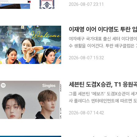
2026-08-07 23:11
비중 있게 보도했다. 문
이재영 이어 이다영도 투란 
여자배구 국가대표 출신 세터 이다영이
수 생활을 이어간다. 투란 배구클럽은 7일 공식 SNS를 통해 이다영이 2026-2027시즌 선수단에
합류했다고 발표했다. 이다영은 새 
2026-08-07 15:32
전할 예정이다. 구단은 이다영
세븐틴 도겸X승관, T1 응원
그룹 세븐틴 ‘메보즈’ 도겸X승관이 세계적인
사 플레디스 엔터테인먼트에 따르면 도
랫폼 스포티파이를 통해 T1 공식 응원곡(A
2026-08-07 14:42
Singles)’를 공개한다. ‘원 - 스