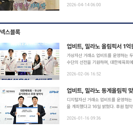
TV조선 ‘조선의 사랑꾼’에서 간암 투병
2026-04-14 06:00
층 회복된 모습으로 방송에 복귀했다.
넥스블록
가상자산 거래소 업비트를 운영하는 두
수단의 선전을 기원하며, 대한체육회에 1억 원 상
오후 6시 동계올림픽이 열리는 이탈
2026-02-06 16:52
업비트, 밀라노 동계올림픽 
디지털자산 거래소 업비트를 운영하는 
을 개최했다고 16일 밝혔다. 후원 협약식은 같은 날 대한체육회에서 열렸으며, 오경석 두나무 대표
와 유승민 대한체육회장을 비롯한 양측 관계자들이 참석했다
2026-01-16 09:36
계기로 국가대표 선수단 지원을 비롯해