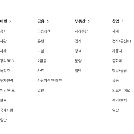
마켓
금융
부동산
산업
공시
금융정책
시장동향
재계
시황
은행
업계
전자/통신/IT
시세
보험
정책
자동차
장외/IPO
2금융
분양
중화학
특징주
카드
일반
항공/물류
투자전략
가상자산/핀테크
유통
채권/펀드
일반
의료/바이오
환율
중기/벤처
국제시황
일반
일반