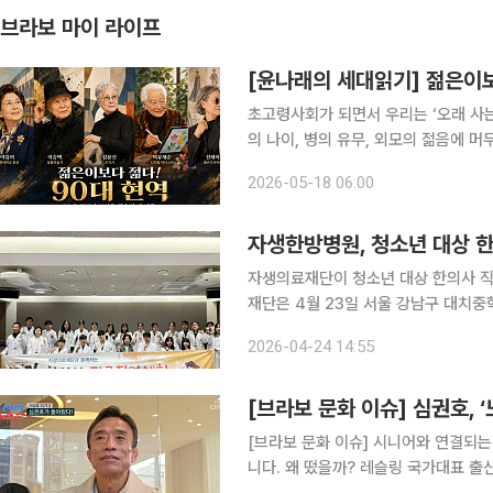
브라보 마이 라이프
[윤나래의 세대읽기] 젊은이보
초고령사회가 되면서 우리는 ‘오래 사는
의 나이, 병의 유무, 외모의 젊음에 머
최근 주목받는 90대 현역들의 모습은 
2026-05-18 06:00
남는 일이 아니라, 자기 역할을 계속 
자생한방병원, 청소년 대상 
자생의료재단이 청소년 대상 한의사 직업체
재단은 4월 23일 서울 강남구 대치
영했다고 밝혔다. 이번 프로그램은 한의학에 대한 이해를 높이고 학생들의 자기주도적 진로 설계를
2026-04-24 14:55
돕기 위해 마련됐으며, 학생 20여 
[브라보 문화 이슈] 심권호, ‘
[브라보 문화 이슈] 시니어와 연결되는
니다. 왜 떴을까? 레슬링 국가대표 출신 심권호가 최근 대중의 관심을 한 몸에 받고 있다. 지난 1월