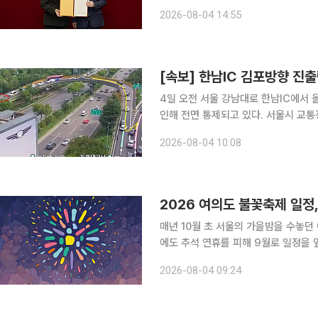
도부터 세종캠퍼스에 여자양궁부를 창단해 엘
2026-08-04 14:55
2027학년도 수시모집을 통해 여자양궁
[속보] 한남IC 김포방향 진
4일 오전 서울 강남대로 한남IC에서
인해 전면 통제되고 있다. 서울시 교통정보에 따르면 이날 오전 9시 46분께 차량 고장이 발생했으
며, 현장에서는 램프에 진입한 차량을 
2026-08-04 10:08
다. 해당 구간을 지나는 운전자는 교
2026 여의도 불꽃축제 일정
매년 10월 초 서울의 가을밤을 수놓던
에도 추석 연휴를 피해 9월로 일정을 앞
따르면 ‘한화와 함께하는 서울세계불꽃축
2026-08-04 09:24
대에서 열린다. 공식 행사 시간은 오후