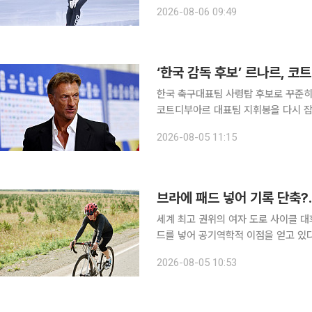
(ITA)의 도핑검사 소재지 보고 규정을 세 차례
2026-08-06 09:49
장소와 거주지 등 소재지 정보를 도
‘한국 감독 후보’ 르나르, 
한국 축구대표팀 사령탑 후보로 꾸준히 
코트디부아르 대표팀 지휘봉을 다시 잡는다. 4일(현지시간) 로이터통신에 따르면 
구협회는 이날 르나르 감독을 국가대표팀의 
2026-08-05 11:15
2014년부터 2015년까지 코트디부아
브라에 패드 넣어 기록 단축?
세계 최고 권위의 여자 도로 사이클 대
드를 넣어 공기역학적 이점을 얻고 있
앞두고 복장 검사를 강화하겠다고 예고했
2026-08-05 10:53
일 네덜란드 사이클 전문매체 빌러플리