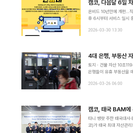
캠코, 다음달 6일 
온비드 10년만에 개편…직
후 6시부터 서비스 일시 중단 한국자산관리공사(캠코)가 공공자산 통합거래 플
(Onbid)’를 10년 만
2026-03-30 13:30
4대 은행, 부동산 
토지ㆍ건물 자산 10조11
은행들이 유휴 부동산을 
떨어지자 비핵심 자산 정리에 속도를 내는 모습이다
2026-03-26 06:00
신한·하나·우리)의 지난해 
캠코, 태국 BAM에
타니 쌩랏 주한 태국대사·BAM 방
코)가 태국 최대 자산관리
에 속도를 내고 있다. 캠코는 서울 강남구 캠코양재타워에서 타니 쌩랏 주한 태국대사와 방콕상업자