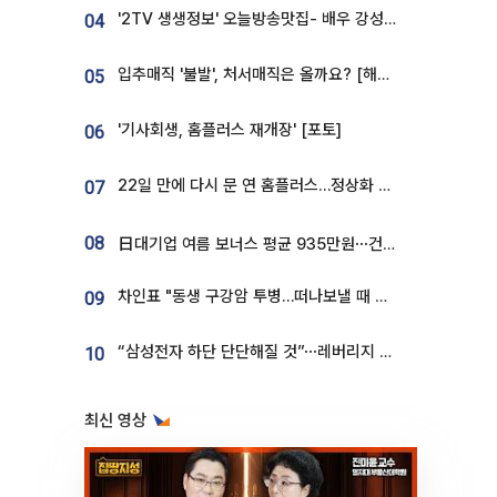
'2TV 생생정보' 오늘방송맛집- 배우 강성진 단골! 쌀국수ㆍ푸팟퐁 커리 맛집 '블○○○'
04
입추매직 '불발', 처서매직은 올까요? [해시태그]
05
'기사회생, 홈플러스 재개장' [포토]
06
22일 만에 다시 문 연 홈플러스…정상화 바쁜데 재고 없어 ‘발동동’[가보니]
07
08
日대기업 여름 보너스 평균 935만원⋯건설회사 1800만 넘어
차인표 "동생 구강암 투병…떠나보낼 때 가장 힘들었다”
09
“삼성전자 하단 단단해질 것”⋯레버리지 규제에 쏠림 완화 [찐코노미]
10
최신 영상