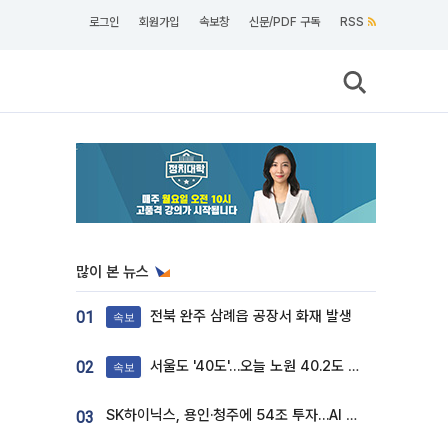
로그인
회원가입
속보창
신문/PDF 구독
RSS
많이 본 뉴스
전북 완주 삼례읍 공장서 화재 발생
01
속보
서울도 '40도'…오늘 노원 40.2도 기록
02
속보
SK하이닉스, 용인·청주에 54조 투자…AI 메모리 생산기지 키운다
03