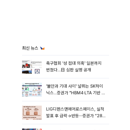
최신 뉴스
축구협회 '성 접대 의혹' 일본까지
번졌다…日 심판 실명 공개
'불안과 기대 사이' 널뛰는 SK하이
닉스…증권가 "HBM4·LTA 기반 펀
터멘털 견고"
LIG디펜스앤에어로스페이스, 실적
발표 후 급락→반등⋯증권가 “28년
까지 튼튼”