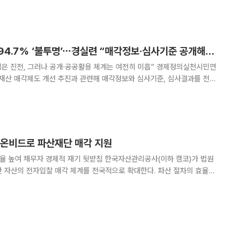
급 방문단을 대상으로 캠코의 부실채권 정리
국유재산 수의계약 94.7% ‘불투명’⋯경실련 “매각정보·심사기준 공개해야"
진전, 그러나 공개·공공활용 체계는 여전히 미흡” 경제정의실천시민연
유재산 매각제도 개선 추진과 관련해 매각정보와 심사기준, 심사결과를 전면
 한다고 촉구했다. 경실련은 18일 논평을 통해 재정경제
산법 시행령 일부개정령안'에 대해 “국
…온비드로 파산재단 매각 지원
경제적 재기 뒷받침 한국자산관리공사(이하 캠코)가 법원
단 자산의 전자입찰 매각 체계를 전국적으로 확대한다. 파산 절차의 효율성
 돕겠다는 취지다. 캠코는 울산지방법원, 전주지방법원과
환가 지원을 위한 업무협약’을 체결했다고 4일