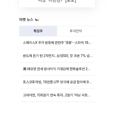
시장 '이번엔?' [포토]
마켓 뉴스
특징주
투자전략
스페이스X 주가 반등에 관련주 ‘껑충’⋯스피어 18%ㆍ에이치브이엠 12%↑
반도체 온기 탄 2차전지...삼성SDI, 장 초반 7% 넘게 껑충
美 태양광 관세 반사이익 기대감에 한화솔루션 20%대·OCI홀딩스 14%대 급등
포스코퓨처엠, 19만톤 LFP 양극재 공급 합의에 9%대 강세
고려아연, 106분기 연속 흑자...2분기 '어닝 서프라이즈'에 장 초반 12%대 강세