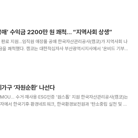
민영화 방지를 위한 정부 자산 매각 제도 개선 방안'을 발표했다. 이는 정부
 방지하고 최근 국정감사·국회·언론 등
공매’ 수익금 2200만 원 쾌척… “지역사회 상생”
원 애장품 공매 한국자산관리공사(캠코)가 지역사회 나
 부산광역시지사에서 ‘온비드 기부공
고 2200만 원 상당의 기부금과 물품을 해운대종합사회복지관에 전달했다고
비드 기부공매는 2012년부터 이어온 캠코의 대표적
폐가구 ‘자원순환’ 나선다
거·재사용·ESG인증 ‘원스톱’ 지원 한국자산관리공사(캠코)는
자에서 한국기후·환경네트워크, 한국환경보전원과 ‘탄소중립 실천 및 자
고 2일 밝혔다. 협약은 캠코의 공공자산 처분 시스템인
기후·환경네트워크의 시스템을 연계해 온비드