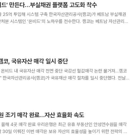
온비드' 만든다…부실채권 플랫폼 고도화 착수
템 구축 한국자산관리공사(캠코)가 베트남 부실채권
시스템인 ‘온비드’의 노하우를 전수한다. 캠코는 베트남 자산관리공
 온라인 NPL 거래 플랫폼 고도화 사업’ 착수보고회를 개최했다고 24일 밝
국국제협력단(KOICA) 무상원조사업
코, 국유자산 매각 일시 중단
에 온비드 내 국유자산 매각 전면 중단 국감선 헐값매각 논란 불거져…캠코
 전날
 매각 전면 중단을 지시한 여파로 향후 기획재정부의 지침에 따라 재개
여부가 결정될 전망이다. 4일 캠코 관계자에 따르면 “온비드에
원 조기 매각 완료…자산 효율화 속도
은행은 최근 유휴 부동산인 안성연수원을 매각