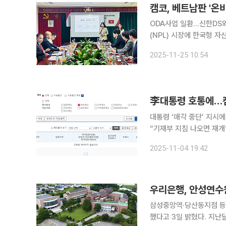
캠코, 베트남판 '
ODA사업 일환…신한DS와 25억 투입해 시스
(NPL) 시장에 한국형 자산처분 
사(VAMC)에서 ‘베트남
2025-11-25 10:54
혔다. 이번 사업은 한
李대통령 호통에…캠
대통령 ‘매각 중단’ 지시
“기재부 지침 나오면 재개” 한국자산관리공사(캠코)가 국유재산 매각 절차를 일시 중단했다.
이재명 대통령이 정부 자산
2025-11-04 19:42
우리은행, 안성연수
삼성중앙역·당산동지점 등 올해 4곳 매각 완료 우리
했다고 3일 밝혔다. 지난달 30일 이뤄진 이번 매각은 보유 자산의 효율성을 높이기 위한 전략의 일