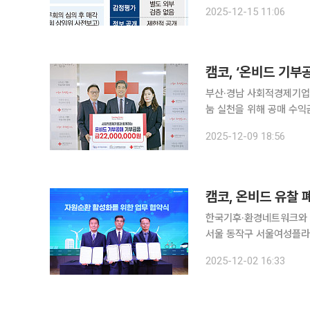
'헐값매각 차단 및 졸속 
2025-12-15 11:06
자산의 무분별한 민영화를
캠코, ‘온비드 기부
부산·경남 사회적경제기업 판로 지원…임직
눔 실천을 위해 공매 수익금을 쾌척했다. 캠코는 대한적십자사
매’ 기부금 전달식을 갖
2025-12-09 18:56
9일 밝혔다. 온
캠코, 온비드 유찰 
한국기후·환경네트워크와 MOU… 수
서울 동작구 서울여성플라
원순환 활성화를 위한 업무협약’을 체결했다
2025-12-02 16:33
온비드(Onbid)와 한국