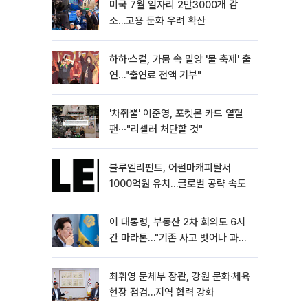
미국 7월 일자리 2만3000개 감
소…고용 둔화 우려 확산
하하·스컬, 가뭄 속 밀양 '물 축제' 출
연…"출연료 전액 기부"
'차쥐뿔' 이준영, 포켓몬 카드 열혈
팬⋯"리셀러 처단할 것"
블루엘리펀트, 어펄마캐피탈서
1000억원 유치…글로벌 공략 속도
이 대통령, 부동산 2차 회의도 6시
간 마라톤…"기존 사고 벗어나 과감
히 실천"
최휘영 문체부 장관, 강원 문화·체육
현장 점검…지역 협력 강화