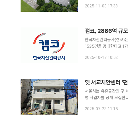
환으로 추진됐다. 당초 내년으
2025-11-03 17:38
은 올해 △삼성중앙역지
캠코, 2886억 규
한국자산관리공사(캠코)는 
1535건을 공매한다고 17일 밝혔다. 압류재산 공매는 세무서 및 지방
지방세 등의 체납세액 징수를 
2025-10-17 10:52
주택 등 부동산과 자동차,
옛 서교치안센터 '
서울시는 유휴공간인 구 서
영 사업자를 공개 모집한다고 23일 밝혔다. 공고 및 사업
간은 다음 달 11일까지다
2025-07-23 11:15
서를 제출하면 된다. 사업