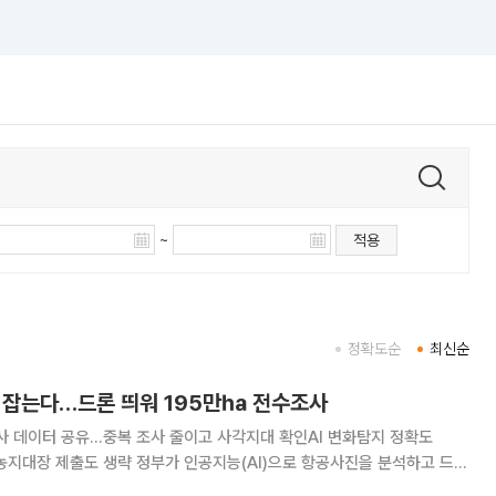
~
적용
정확도순
최신순
가 잡는다…드론 띄워 195만㏊ 전수조사
사 데이터 공유…중복 조사 줄이고 사각지대 확인AI 변화탐지 정확도
 인공지능(AI)으로 항공사진을 분석하고 드론
만㏊의 불법 전용과 휴경 여부를 가려낸다. 부처마다 따로 확보해 온 드론 영