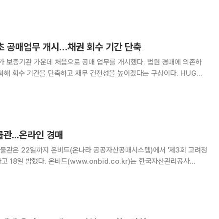
으로 활용해 현장 접근이 어려운 농지까지 들
최초 공매업무 개시…채권 회수 기간 단축
가 보증기관 가운데 처음으로 공매 업무를 개시했다. 법원 경매에 의존하
해 회수 기간을 단축하고 재무 건전성을 높이겠다는 구상이다. HUG는
코)와 공매대행 업무협약을 체결하고 공매 업무를 본격 추진한다고 9일
HUG에 공매 권한을 부여하는 주택도시기금법 개
관...온라인 경매
물관은 22일까지 온비드(온나라 공공자산공매시스템)에서 '제3회 고려청
onbid.co.kr)는 한국자산관리공사
국가 공공자산 입찰·경매 통합 사이트로 누구나 온라인으로 입찰에 참여할
매에는 고려청자 연구와 재현에 앞장서고 있는