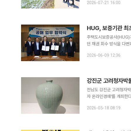
2026-07-21 16:00
상과 조사 데이터를 공동
HUG, 보증기관 
주택도시보증공사(HUG)
던 채권 회수 방식을 다변화
8일 한국자산관리공사(캠
2026-06-09 12:36
밝혔다. 양 기관은 3월 
강진군 고려청자박물
전남도 강진군 고려청자박
자 온라인경매'를 개최한다고 18일 밝혔다. 온비드(www.
(KAMCO)가 운영하는 
2026-05-18 08:19
수 있다. 이번 경