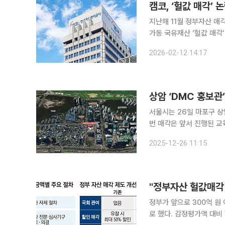
캠코, ‘헐값 매각’
지난해 11월 정부자산 매
가동 국유재산 ‘헐값 매각’ 논란으로 석 달 넘게 중단됐던 국유재산 매각이 재개됐다. 매각 절차 전반
에 외부 심사 장치를 도입
2026-02-12 14:17
서울시는 26일 마포구 상
번 매각은 앞서 진행된 교육
해당 부지가 민간에 공급되는 것은 이번이 처음이
2025-12-26 11:15
토지 활용의 유연성이다. 
"정부자산 헐값매각 
정부가 앞으로 300억 원
로 했다. 감정평가액 대비 할인매각은 원