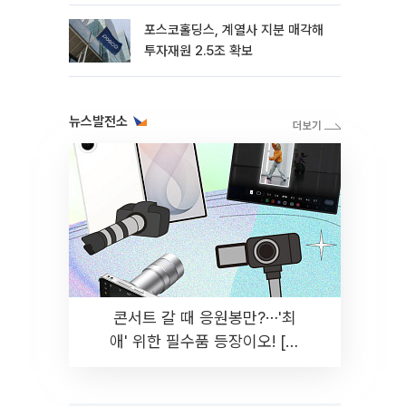
포스코홀딩스, 계열사 지분 매각해
투자재원 2.5조 확보
뉴스발전소
콘서트 갈 때 응원봉만?⋯'최
애' 위한 필수품 등장이오! [솔
드아웃]