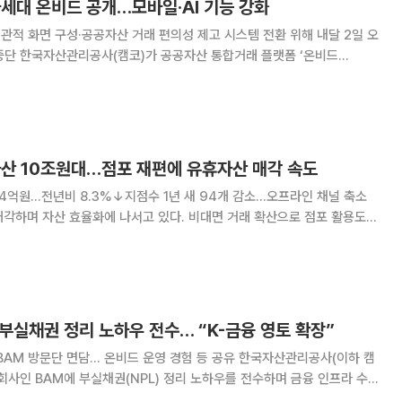
차세대 온비드 공개…모바일·AI 기능 강화
관적 화면 구성·공공자산 거래 편의성 제고 시스템 전환 위해 내달 2일 오
랫폼 ‘온비드
에 전면 개편해 다음 달 6일 새롭게 선보인다. 개편을 통해 모바일 접근성과 검
색 편의성을 높이고 공공·민간의 데이터 활용성을 강화한다. 30
자산 10조원대…점포 재편에 유휴자산 매각 속도
94억원…전년비 8.3%↓지점수 1년 새 94개 감소…오프라인 채널 축소
매각하며 자산 효율화에 나서고 있다. 비대면 거래 확산으로 점포 활용도가
. 25일 금융권에 따르면 4대 시중은행(KB국민·
말 기준 본·지점 등 부동산 자산(
 부실채권 정리 노하우 전수… “K-금융 영토 확장”
문단 면담… 온비드 운영 경험 등 공유 한국자산관리공사(이하 캠
회사인 BAM에 부실채권(NPL) 정리 노하우를 전수하며 금융 인프라 수출