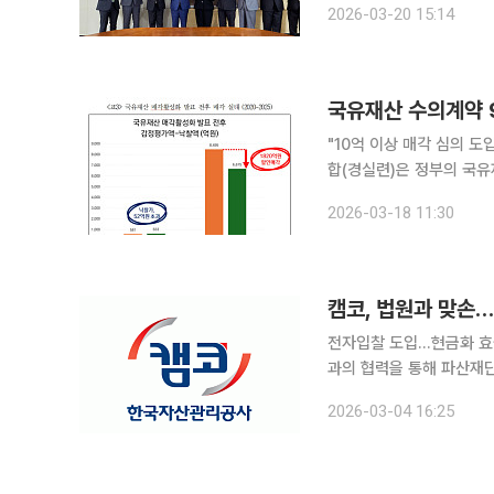
2026-03-20 15:14
산관리회사(BAM) 고위
"10억 이상 매각 심의 도입은 
합(경실련)은 정부의 국
공개하고 공공기관 간 활용체계를 구축해야
2026-03-18 11:30
부가 입법 예고한 '국유재
캠코, 법원과 맞손
전자입찰 도입…현금화 효율 높여 채무자 
과의 협력을 통해 파산재
을 높여 채무자의 조속한 경제활동 복귀를
2026-03-04 16:25
‘파산재단 자산의 효율적 