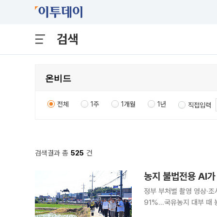
검색
전체
1주
1개월
1년
직접입력
검색결과 총
525
건
농지 불법전용 AI
정부 부처별 촬영 영상·조
91%…국유농지 대부 때 농지대장 제출도 생략 정부가
을 띄워 전국 농지 195