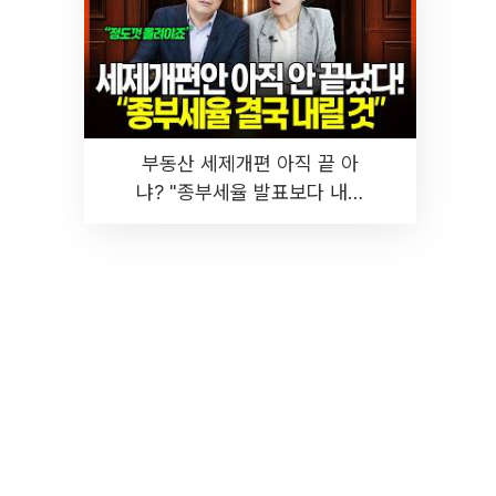
부동산 세제개편 아직 끝 아
냐? "종부세율 발표보다 내릴
것" 장기거주·양도세 전망 I 집
땅지성 I 김인만, 진미윤