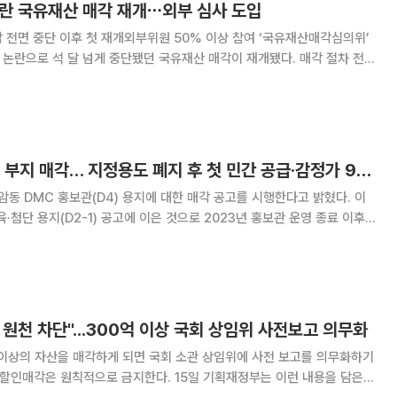
 논란 국유재산 매각 재개⋯외부 심사 도입
각 전면 중단 이후 첫 재개외부위원 50% 이상 참여 ‘국유재산매각심의위’
하는 등 제도 보완이 이뤄지면서, 공공자산 처분을 둘러싼 신뢰 회복이 시
험대에 올랐다는 평가가 나온다. 12일 금융권에 따르면
상암 ‘DMC 홍보관’ 부지 매각… 지정용도 폐지 후 첫 민간 공급·감정가 922억
암동 DMC 홍보관(D4) 용지에 대한 매각 공고를 시행한다고 밝혔다. 이
·첨단 용지(D2-1) 공고에 이은 것으로 2023년 홍보관 운영 종료 이후
다. 이날 시에 따르면 이번 매각의 가장 큰 특징은
시는 4일 지구단위계획 변경
원천 차단"...300억 이상 국회 상임위 사전보고 의무화
 이상의 자산을 매각하게 되면 국회 소관 상임위에 사전 보고를 의무화하기
칙적으로 금지한다. 15일 기획재정부는 이런 내용을 담은