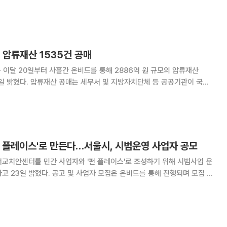
로 예정됐던 일정보다 앞당겨 조기 매각에 성공했다. 이로써 우리은행
점 △당산동지점 △도농운동장 △안성연수원
모 압류재산 1535건 공매
이달 20일부터 사흘간 온비드를 통해 2886억 원 규모의 압류재산
자치단체 등 공공기관이 국세,
위해 압류한 재산을 캠코를 통해 매각하는 행정절차다. 공매는 토지,
 귀금속, 유가증권 등 압류 가능한
펀 플레이스'로 만든다…서울시, 시범운영 사업자 공모
교치안센터를 민간 사업자와 '펀 플레이스'로 조성하기 위해 시범사업 운
자 모집은 온비드를 통해 진행되며 모집 기
. 대상지에 맞는 용도 제안과 공간 조성 및 운영계획을 수립한 후 사업계획
자는 28일 현장설명회에 참가해 내부