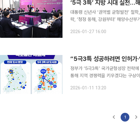
‘5극 3특’ 지방 시대 실천…
대통령 신년사 ‘권역별 균형발전’ 철학
략, ‘청정 동해, 강원부터’ 해양수산부가 2026년 이재명 정부의 수도권 일극 체제를 넘어서는 ‘5극
3특’ 중심의 지방 시대 기조를 수산 
2026-01-27 16:00
성을 정밀하게 반영한 ‘지역별 맞춤형
“5극3특 성공하려면 인허가
정부가 ‘5극3특’ 국가균형성장 전략에
통해 지역 경쟁력을 키우겠다는 구상이
않으면 사업 지연과 정책 공백이 불가피하다고 진단한다. 11일 
2026-01-11 13:20
석 더불어민주당 의원은 최근 ‘광역권 
1