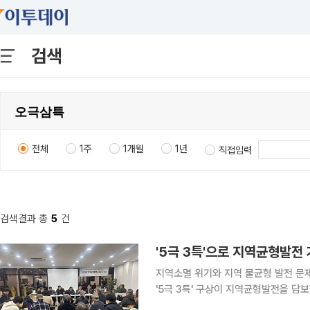
검색
전체
1주
1개월
1년
직접입력
검색결과 총
5
건
'5극 3특'으로 지역균형발전
지역소멸 위기와 지역 불균형 발전 
'5극 3특' 구상이 지역균형발전을 담보할 
전국네트워크(2021년 10월 창립)는 