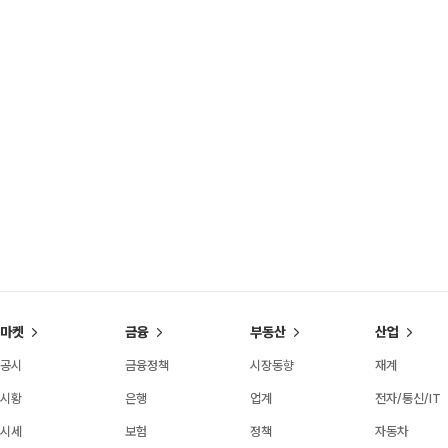
마켓
금융
부동산
산업
공시
금융정책
시장동향
재계
시황
은행
업계
전자/통신/IT
시세
보험
정책
자동차