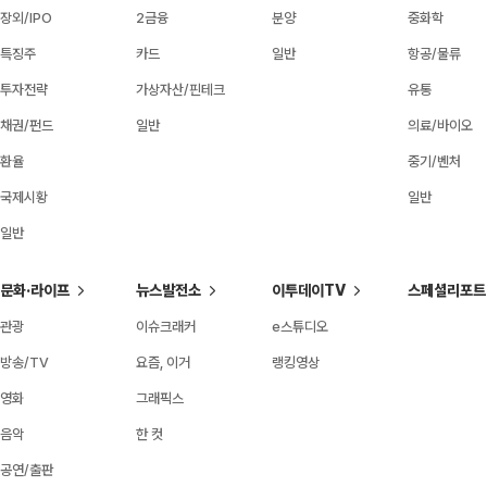
장외/IPO
2금융
분양
중화학
특징주
카드
일반
항공/물류
투자전략
가상자산/핀테크
유통
채권/펀드
일반
의료/바이오
환율
중기/벤처
국제시황
일반
일반
문화·라이프
뉴스발전소
이투데이TV
스페셜리포트
관광
이슈크래커
e스튜디오
방송/TV
요즘, 이거
랭킹영상
영화
그래픽스
음악
한 컷
공연/출판