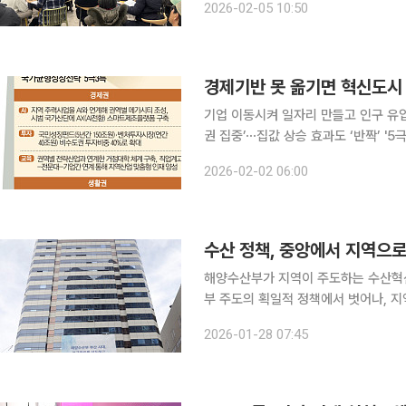
2026-02-05 10:50
특, 지역균형발전 담보할 수 있나?’를
기업 이동시켜 일자리 만들고 인구 유입
권 집중’⋯집값 상승 효과도 ‘반짝’ '5극 3특'은 수도권에 과도하게 몰린 주거 수요를 권역 거점으로
분산시켜 수도권 집값을 안정화하고 지
2026-02-02 06:00
등 일자리가 옮겨가면서 인구 유입과 
수산 정책, 중앙에서 지역으로…
해양수산부가 지역이 주도하는 수산혁신을
부 주도의 획일적 정책에서 벗어나, 
는 선언이다. 해수부는 27일 "수도권 일극 체제를 넘어 ‘5극 3특’ 중심의 지방 시대를 열겠다"는 대
2026-01-28 07:45
통령 신년사 기조를 수산 분야에서 가장