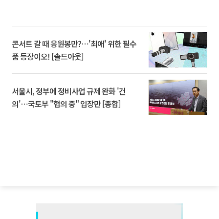
콘서트 갈 때 응원봉만?⋯'최애' 위한 필수
품 등장이오! [솔드아웃]
서울시, 정부에 정비사업 규제 완화 '건
의'⋯국토부 "협의 중" 입장만 [종합]