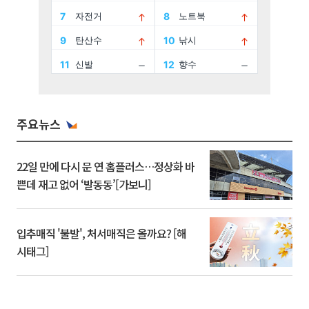
주요뉴스
22일 만에 다시 문 연 홈플러스…정상화 바
쁜데 재고 없어 ‘발동동’[가보니]
입추매직 '불발', 처서매직은 올까요? [해
시태그]