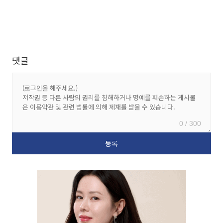
댓글
0 / 300