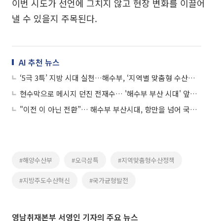
이번 시도가 선언에 그치지 않고 현장 변화를 이끌어
낼 수 있을지 주목된다.
AI 추천 뉴스
‘5극 3특’ 지방 시대 실천…해수부, ‘지역별 맞춤형 수산발전방안’ 수립
현수막으로 메시지 던진 전재수… '해수부 부산 시대' 앞세워 시장 도전 수면 위로
"이전 이 아닌 전환”… 해수부 부산시대, 항만을 넘어 국가 해양 전략의 중심으로
#해양수산부
#오극삼특
#지역맞춤형수산정책
#지방주도수산혁신
#국가균형발전
영남취재본부 서영인 기자의 주요 뉴스