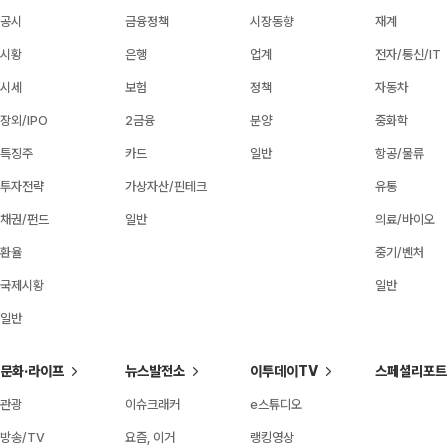
공시
금융정책
시장동향
재계
시황
은행
업계
전자/통신/IT
시세
보험
정책
자동차
장외/IPO
2금융
분양
중화학
특징주
카드
일반
항공/물류
투자전략
가상자산/핀테크
유통
채권/펀드
일반
의료/바이오
환율
중기/벤처
국제시황
일반
일반
문화·라이프
뉴스발전소
이투데이TV
스페셜리포트
관광
이슈크래커
e스튜디오
방송/TV
요즘, 이거
랭킹영상