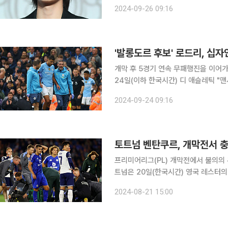
"정한이 9월 26일부터 병역의무를 이
2024-09-26 09:16
및 월드투어 일정에는 참여할 수 없게 
개막 후 5경기 연속 무패행진을 이어
24일(이하 한국시간) 디 애슬레틱 
입었다"며 "그는 오랜 기간 결장할 것
2024-09-24 09:16
다. 이어 "검사 결과가 심각하다. 로
토트넘 벤탄쿠르, 개막전서 
프리미어리그(PL) 개막전에서 불의의 
트넘은 20일(한국시간) 영국 레스터의
시즌 PL 1라운드 원정 경기에서 선제
2024-08-21 15:00
뒀다. 첫 경기를 따내지 못한 가운데 