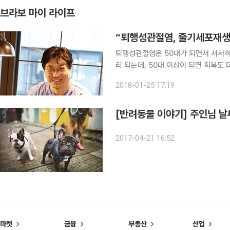
브라보 마이 라이프
“퇴행성관절염, 줄기세포재생
퇴행성관절염은 50대가 되면서 서서히 생기
리 되는데, 50대 이상이 되면 회복도
성관절염에 잘 걸린다. 보통 관절염이
2018-01-25 17:19
절개재생술도 국내에서 자리를 잡아가고
[반려동물 이야기] 주인님 날
2017-04-21 16:52
마켓
금융
부동산
산업