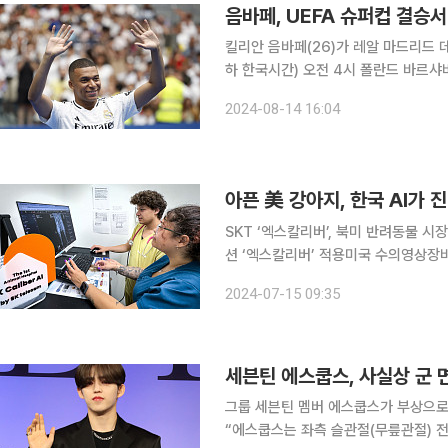
음바페, UEFA 슈퍼컵 결승
킬리안 음바페(26)가 레알 마드리드 데뷔전을 치를 
하 한국시간) 오전 4시 폴란드 바르샤
전에서 아탈란타 BC와 맞붙는다. UE
2024-08-14 16:04
리그 우승팀이 대결하는 단판제 컵 대회
아픈 美 강아지, 한국 AI가
SKT ‘엑스칼리버’, 북미 반려동물 시
션 ‘엑스칼리버’ 적용미국 수의영상장비 
AI 기반 반려동물 진단 보조 솔루션 ‘엑스
2024-07-15 09:35
레콤은 캐나다 반려동물 의료장비업체
세븐틴 에스쿱스, 사실상 군 
그룹 세븐틴 멤버 에스쿱스가 부상으로 군 면제 판정을 받
“에스쿱스는 좌측 슬관절(무릎관절)