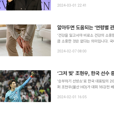
술을 받았다”라며 이와 같은 소식을 전했다. 소속사는 “큰 수술이었기에 작년부터 긴 
2024-03-01 22:41
료를 받았다”라며 “이에 따라 에스쿱
알아두면 도움되는 ‘연령별 관
‘건강을 잃고서야 비로소 건강의 소중
큼 소중한 것은 없다는 의미입니다. 국
일상생활에서 알아두면 도움이 되는 알찬 건강정보를 소
2024-02-07 08:00
질병으로 40대 이후 발생하는 것이 
‘그저 빛’ 조현우, 한국 선수
‘승부차기 선방쇼’로 한국 대표팀의 2
퍼 조현우(울산 HD)가 대회 16강전 베스트 11에 올랐다. AFC
(SNS)를 통해 16강전 베스트 11을 
2024-02-01 16:05
데 골키퍼 조현