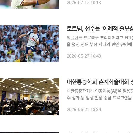
2026-07-15 10:18
공화국 월드컵 이후 16년 만에 월드컵
토트넘, 선수들 '이례적 줄부상
잉글랜드 프로축구 프리미어리그(EPL
을 덮친 연쇄 부상 사태의 원인 규명에
장기 결장 사태를 분석하기 위해 전면적인 내부 감사를 진
2026-05-27 16:40
넘이 올 시즌 선수단 부상 문제 전반에
대한통증학회 춘계학술대회 성
대한통증학회가 인공지능(AI)을 활용한
수 성과 등 임상 현장 중심 프로그램을 대폭 
회에 따르면 이달 16일부터 이틀간 대
2026-05-21 13:34
및 연수교육’을 열고 다양한 최근의 임