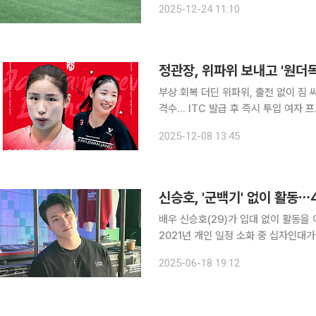
2025-12-24 11:10
츠의 무대는 풋살장과 실내 농구 코트
정관장, 위파위 보내고 '원더
부상 회복 더딘 위파위, 출전 없이 짐 
격수… ITC 발급 후 즉시 투입 여자 프로배구 정관장 레드스파크스가 부상 회복이 더딘 아시아쿼터
선수 위파위 시통(등록명 위파위)과 결
2025-12-08 13:45
을 위한 분위기 쇄
신승호, '군백기' 없이 활동⋯
배우 신승호(29)가 입대 없이 활동을 이어간다. 18일 신승호의 소속사 킹콩 b
2021년 개인 일정 소화 중 십자인대
다”라고 전했다. 현재 병역법에 따르면 29세까지 입대해 군 복무를 이행해야 한다. 이에 한창 활동
2025-06-18 19:12
중인 연예인들은 대부분 29세에 입대