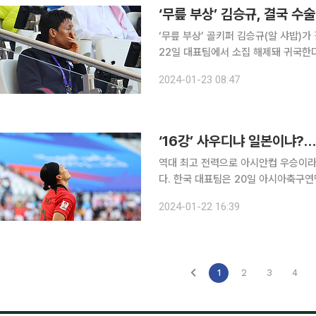
‘무릎 부상’ 골키퍼 김승규(알 샤밥)가 결국 클린스만호를
22일 대표팀에서 소집 해제돼 귀국한다
정”이라고 밝혔다. 대한민국 국가대표팀 골키퍼인 김승규는 2023 아시아축구연맹(AFC) 카타르
2024-01-23 08:47
아시안컵 클린스만호에 합류했다. 김
‘16강’ 사우디냐 일본이냐?
역대 최고 전력으로 아시안컵 우승이
다. 한국 대표팀은 20일 아시아축구연
2-2로 비겼는데요. 경기 종료 즉시 비난의 화살은 감독과 선수들에게 쏟아졌습니다. 특히 위르켄 클
2024-01-22 16:39
린스만 감독과 조규성(미트윌란)등 특
1
2
3
4