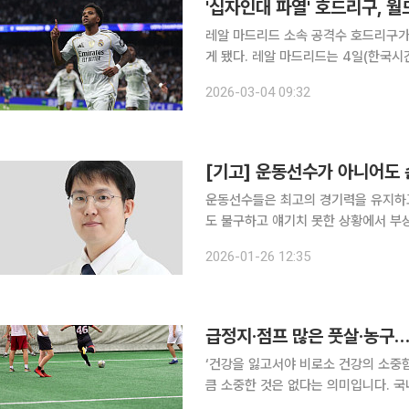
'십자인대 파열' 호드리구, 월
레알 마드리드 소속 공격수 호드리구가
게 됐다. 레알 마드리드는 4일(한국시간) 구단 홈페이지를 통해 호드리구가 오른쪽 무릎 전방십자인
대와 외측 반월상 연골 파열 진단을 
2026-03-04 09:32
[기고] 운동선수가 아니어도 
운동선수들은 최고의 경기력을 유지하고
도 불구하고 얘기치 못한 상황에서 부
을 입는 경우도 있다. 지난해 브라질 
2026-01-26 12:35
머니’를 따라 하다가 십자인대가 파열되
급정지·점프 많은 풋살·농구…
‘건강을 잃고서야 비로소 건강의 소중
큼 소중한 것은 없다는 의미입니다. 국
일상생활에서 알아두면 도움이 되는 알찬 건강정보를 소개