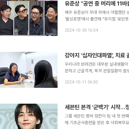
유준상 "공연 중 머리에 11
배우 유준상이 무대 위에서 아찔했던 상황을 떠올렸다. 유준상은 29
'돌싱포맨'에서 출연해 "뮤지컬 '로빈훗'
아야 하는데, 합이 안 맞아서 칼을 머
2024-10-30 16:04
다"고 털어놨다. 이어 "다행히 
강아지 ‘십자인대파열’, 치료
우리나라 반려견은 대부분 실내생활이 
문하고 근골격계, 특히 관절질환의 발
시간 등 반려견의 생활방식도 큰 영향을 미친다. 반려견의 관절질환이라고 하
2024-10-11 06:00
생각하지만 의외로 십자인대파열로 동물
세븐틴 본격 '군백기' 시작…정
그룹 세븐틴 멤버 정한이 팀 내 첫 번째로 병역 의무를 이행
해 기초군사훈련을 받은 후 사회복무요원으로 대체 복무한다