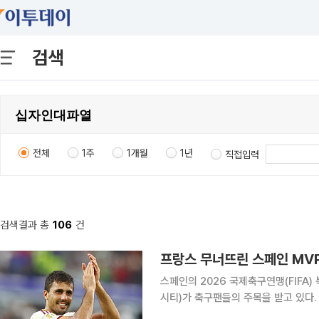
검색
전체
1주
1개월
1년
직접입력
검색결과 총
106
건
프랑스 무너뜨린 스페인 MVP
스페인의 2026 국제축구연맹(FIFA
시티)가 축구팬들의 주목을 받고 있다. 스페인은 15일(한국시간) 미국 텍사스주 알링턴의 댈러스 
타디움에서 열린 2026 FIFA 북중미