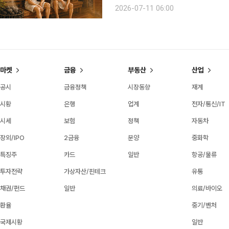
은 체온을 조절하기 위해 순환을 늘리고
2026-07-11 06:00
하는 ‘사우나 루틴’이 사우나를 ‘위생’
마켓
금융
부동산
산업
공시
금융정책
시장동향
재계
시황
은행
업계
전자/통신/IT
시세
보험
정책
자동차
장외/IPO
2금융
분양
중화학
특징주
카드
일반
항공/물류
투자전략
가상자산/핀테크
유통
채권/펀드
일반
의료/바이오
환율
중기/벤처
국제시황
일반