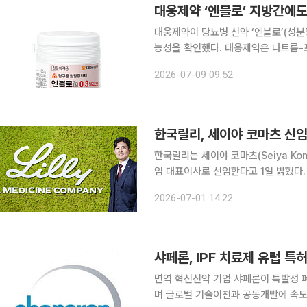
대웅제약 ‘엔블로’ 지방간에도
대웅제약이 당뇨병 신약 ‘엔블로’(성
능성을 확인했다. 대웅제약은 나트륨-포도당 공동수송체-2(SGLT-2) 억제제 계열 당뇨병 신약 엔
블로의 간 지방증 개선 가능성을 확인한 
2026-07-09 09:52
대사(Diabetes, Obesity and Met
한국릴리, 세이야 코마츠 신
한국릴리는 세이야 코마츠(Seiya K
임 대표이사로 선임한다고 1일 밝혔다. 세이야 코마츠 신임 대표이사는 일라이 릴리 앤드 컴퍼니 
사에 채용 담당자로 입사한 이후 일본과 
2026-07-01 14:22
면역 혁신신약 기업 샤페론이 특발성 폐
며 글로벌 기술이전과 공동개발에 속도