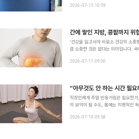
가한 결과 임상적으로 의미 있는 약물상호작
2026-07-15 10:59
다고 15일 밝혔다. 이번 임
간에 쌓인 지방, 콩팥까지 위
‘건강을 잃고서야 비로소 건강의 소중
큼 소중한 것은 없다는 의미입니다. 국
일상생활에서 알아두면 도움이 되는 알찬 건강정보를 소개
2026-07-11 09:00
환을 넘어 신장 건강에도 영향을 미친다
“아무것도 안 하는 시간 필요
직장인에게 주말 빈둥거림은 필요한가,
의 보약이 될 수도, 몸에는 치명적인 독이 될 수도 있다"고
뇌에서는 '디폴트 모드 네트워크(DMN
2026-07-10 09:58