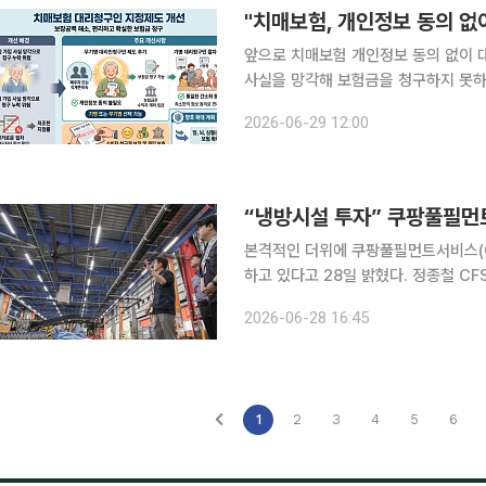
"치매보험, 개인정보 동의 없
앞으로 치매보험 개인정보 동의 없이 
사실을 망각해 보험금을 청구하지 못하
다. 금융감독원이 29일 발표한 '보장공백 해소를 위한 보험상품 대리청구인 지정제도 개선' 자료에
2026-06-29 12:00
따르면 대리청구인의 개인정보 동의 
“냉방시설 투자” 쿠팡풀필먼
본격적인 더위에 쿠팡풀필먼트서비스(C
하고 있다고 28일 밝혔다. 정종철 CFS 대표는 25일 이천2센터에 이어 26일 인천4센터를 방문해
혹서기 대응 현황을 포함한 현장 안전보
2026-06-28 16:45
1
2
3
4
5
6