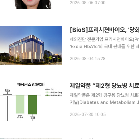
2026-08-06 07:00
21.8%는 당뇨병 전단계인 것으로 나타
[BioS]프리시젼바이오, '
체외진단 전문기업 프리시젼바이오(Prec
'Exdia HbA1c'의 국내 판매를 위한 제조인증
바이오는 심혈관, 감염성 질환, 호르
2026-08-04 15:28
게 됐다. 기존 임상화학 플랫폼 'Exdia
제일약품 “제2형 당뇨병 치료제
제일약품은 제2형 경구용 당뇨병 치료제 ‘JP
저널(Diabetes and Metabolis
및 대사질환 분야의 최신 연구 성과를 게재하는 SCI
2026-07-30 10:05
포도당 재흡수를 억제하는