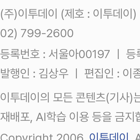
(주)이투데이 (제호 : 이투데이
02) 799-2600
등록번호 : 서울아00197 ㅣ 등록일
발행인 : 김상우 ㅣ 편집인 : 
이투데이의 모든 콘텐츠(기사)는
재배포, AI학습 이용 등을 금지
Copyright 2006.
이투데이
.