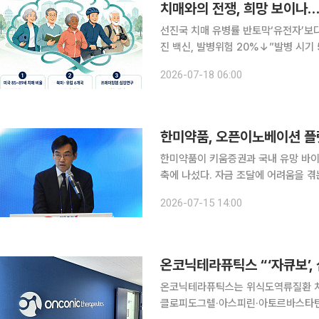
치매와의 전쟁, 희망 보이나
선진국 치매 유병률 반토막‘유전자’보다
진 백신, 발병위험 20%↓”발병 시기
의 질병이라는 통념이 흔들리고 있다.
2026-07-18 06:00
지난 수십 년간 꾸준히 감소한 것으로
한미약품, 오픈이노베이션 플
한미약품이 키움증권과 국내 유망 바
축에 나섰다. 자금 조달에 어려움을 
투자와 공동연구 등 실질적인 협력으로 이어
2026-07-15 14:00
움증권은 15일 서울 송파구 한미 C&C
온코닉테라퓨틱스 “‘자큐보’,
온코닉테라퓨틱스는 위식도역류질환 치
클로피도그렐·아스피린·아토르바스타틴·