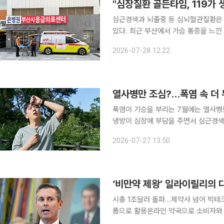
심근경색과 뇌졸중 등 심뇌혈관질환은 
있다. 최근 부산에서 가슴 통증을 느낀
응급 패스트트랙 시스템을 통해 위기를
2026-07-28 12:22
목받고 있다. 부산 온병원은 2
열사병만 조심?…폭염 속 더 
폭염이 기승을 부리는 7월에는 열사병
냉방이 심장에 부담을 주면서 심근경색 위험을 
심사평가원에 따르면 심혈관질환 환자는 
2026-07-27 13:50
12% 증가했다. 지난해에도 6월 32만
‘비만약 제왕’ 일라이릴리의
시총 1조달러 돌파…제약사 넘어 빅테크
폼으로 활용온라인 약국으로 소비자와 
직 한계” 세계 최대 제약사 일라이릴