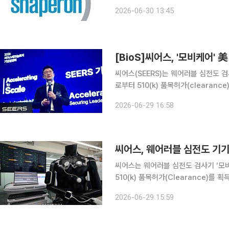
성장하는 폐섬유증 치료제 시장 공략에 나선다는 전략이다. 면역
2026-06-30 13:45
섬유증(IPF) 치료제 후보물질 '누풀린(N
[BioS]씨어스, '모비케어' 美
씨어스(SEERS)는 웨어러블 심전도 검
로부터 510(k) 품목허가(clearan
절차를 완료하게 됐다. 당초 씨어스는 지
2026-06-29 16:58
분기 품목허가를 예상한 바 있다. 씨
씨어스, 웨어러블 심전도 기기
씨어스는 웨어러블 심전도 검사기 ‘모비
510(k) 품목허가(Clearance)를 획득했다고 29일 밝혔다. 
제출을 완료하면서 올해 3분기 품목허
2026-06-29 15:59
을 조기에 확보했다. 이에 따라 씨어