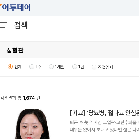
검색
전체
1주
1개월
1년
직접입력
검색결과 총
1,674
건
[기고] ‘당뇨병’, 젊다고 안심
퇴근 후 늦은 시간 고열량·고탄수화물 
대부분 앉아서 보내고 있다면 젊은 나이에도 당
발표한 ‘2024 당뇨병 팩트시트’에 따