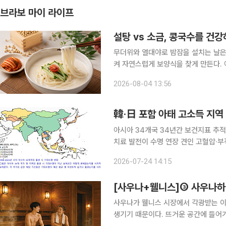
브라보 마이 라이프
설탕 vs 소금, 콩국수를 건강
무더위와 열대야로 밤잠을 설치는 날은
켜 자연스럽게 보양식을 찾게 만든다. 여름 보양식이라 하면 삼계탕이 가장 먼저 떠오르지만, 시원
하고 고소한 콩물에 면을 말아 먹는 콩
2026-08-04 13:56
는 음식이 아니라 풍부한 영양과 한의
韓·日 포함 아태 고소득 지역 
아시아 34개국 34년간 보건지표 추적…
치료 발전이 수명 연장 견인 고혈압·부
과 일본이 포함된 아시아·태평양 고소
2026-07-24 14:15
과가 나왔다. 24일 고려대학교에
[사우나+웰니스]③ 사우나하
사우나가 웰니스 시장에서 각광받는 이
생기기 때문이다. 뜨거운 공간에 들어가