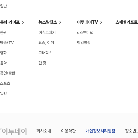
일반
문화·라이프
뉴스발전소
이투데이TV
스페셜리포트
관광
이슈크래커
e스튜디오
방송/TV
요즘, 이거
랭킹영상
영화
그래픽스
음악
한 컷
공연/출판
스포츠
일반
회사소개
이용약관
개인정보처리방침
청소년