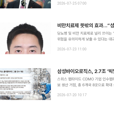
2026-07-25 07:00
나섰다. 환자가 병에 걸린 뒤 치료하는
비만치료제 뜻밖의 효과…“성
당뇨병 및 비만 치료제로 널리 쓰이는 ‘세
위험을 유의미하게 낮출 수 있다는 대규모 인구기반
특화연구소·신경과 장윤혁·이순태 교수, 
2026-07-23 11:00
건대학원 봉수환 박사과정으로 구성된
삼성바이오로직스, 2.7조 ‘
스위스 펩타이드 CDMO 기업 인수펩
보 생산 거점, 총 6개국 8곳으로 확대 삼성바이오로직스가 국내 제약·바이오 업계 사상 최대 규모의
인수합병(M&A)을 단행하며 글로벌 펩
2026-07-20 10:17
당뇨 치료제를 중심으로 펩타이드 의약