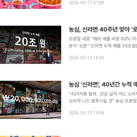
2026-05-17 07:00
노력이 자리하고 있다. 올해 40주년을
조용철 대표 “해외 매출 비중 60% 이
분식’ 오픈 “신라면 누적 매출 20조원은 40년간 전 세계 소비자의 일상과 함께해왔다는 기록입니
다. 신라면은 한국 매운맛의 대표로서 
2026-05-13 18:30
국내 라면시장 부동의 1위 농심 ‘신라면
“425억봉 팔려...단순 실적 아닌 소
소비자 니즈 충족시킬 것” 농심 조용철 대표이사는 13일 서울 중구 롯데호텔 서울에서 열린 신라면
40주년을 기념해 열린 '신라면 글로벌
2026-05-13 14:44
며 “신라면도 40주년인 올해를 더 큰