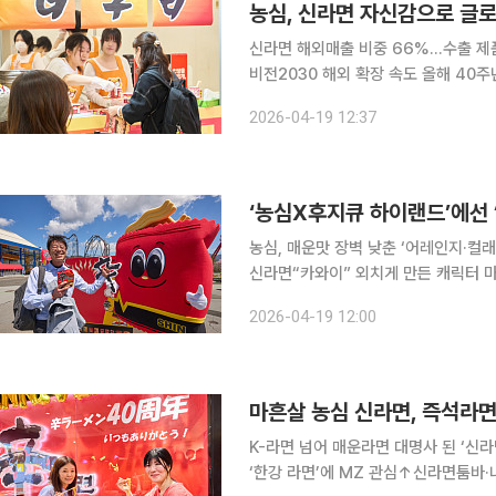
신라면 해외매출 비중 66%...수출 제품
비전2030 해외 확장 속도 올해 40주년을 맞은 농심의 ‘신라면’. 1986년 출시 후 1991년부터 국내
봉지라면 왕좌를 지켜온 신라면은 이제
2026-04-19 12:37
전 세계 100여 개국에 판매되는 대표
농심, 매운맛 장벽 낮춘 ‘어레인지·컬래
신라면“카와이” 외치게 만든 캐릭터 마
포서 관심집중 카와이(귀엽다)~! 16일 오전 11시 일본 야마나시현 후지요시다시에 있는 놀이공원
2026-04-19 12:00
후지큐하이랜드(하이랜드)에 농심 ‘신(S
K-라면 넘어 매운라면 대명사 된 ‘신
‘한강 라면’에 MZ 관심↑신라면툼바·너구리까지 농심 