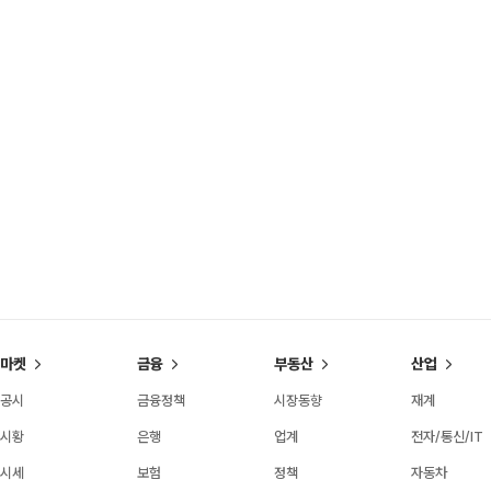
마켓
금융
부동산
산업
공시
금융정책
시장동향
재계
시황
은행
업계
전자/통신/IT
시세
보험
정책
자동차