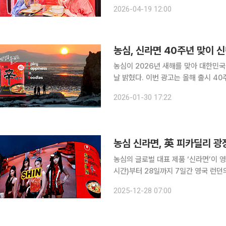
신라면이 바로 떠올라요. 강한 매운맛이 특
2026-04-19 12:00
본 도쿄 ‘신라면분식’ 팝업스토어에서 
농심, 신라면 40주년 맞이 
농심이 2026년 새해를 맞아 대한민국
날 밝혔다. 이번 광고는 올해 출시 40주년을 맞은 신라면의 첫 번째 캠페인으로, 단순 라면을 넘어
40년간 국민 모두의 인생과 함께 해
2026-01-30 17:22
특징이다. 광고 메인 카피는 “우
농심 신라면, 英 피카딜리 
농심의 글로벌 대표 제품 ‘신라면’이 영국 런던
시간)부터 28일까지 7일간 영국 런
(Piccadilly Circus)’ 광장
2025-12-28 07:00
다. 올해 3월 네덜란드에 유럽법인을