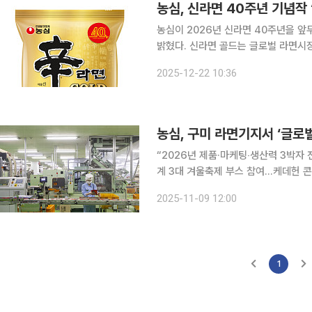
농심, 신라면 40주년 기념작 
농심이 2026년 신라면 40주년을 앞두
밝혔다. 신라면 골드는 글로벌 라면시장의 주요 풍미 중 하나인 닭고기 국물 맛을 신라면 고유의 한
국적인 매운맛과 결합해, 신라면 출시
2025-12-22 10:36
다. 특히 강황과 큐민으로 닭 육수와
“2026년 제품·마케팅‧생산력 3박자 
계 3대 겨울축제 부스 참여...케데헌 
라면은 우리나라 대표 대중 식품이지만,
2025-11-09 12:00
목표도 글로벌 1위다. 특히 농심은 내
1