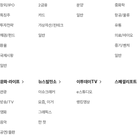
장외/IPO
2금융
분양
중화학
특징주
카드
일반
항공/물류
투자전략
가상자산/핀테크
유통
채권/펀드
일반
의료/바이오
환율
중기/벤처
국제시황
일반
일반
문화·라이프
뉴스발전소
이투데이TV
스페셜리포트
관광
이슈크래커
e스튜디오
방송/TV
요즘, 이거
랭킹영상
영화
그래픽스
음악
한 컷
공연/출판