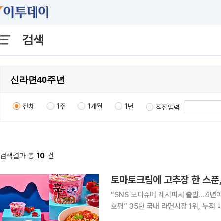
검색
전체
1주
1개월
1년
직접입력
검색결과 총
10
건
“SNS 모디슈머 레시피서 출발...4
호평” 35년 국내 라면시장 1위, 누적 매출 20조원 돌파 등 단일 라면 브랜드로서 기록을 써가고 있
는 농심 신라면. 이 같은 기록 뒤에는