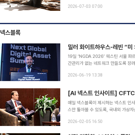
율은 29.4%로, 75세 이상 인구(17.
2026-07-03 07:00
조가 완전히 고착화됐다. 특히 주목할
넥스블록
19일 ‘NGDA 2026’ 웨스틴 서울
간관리가 없는 네트워크 만들도록 장려 목표” 미국 가상자산 시장 구조를 정비하기
(CLARITY Act)과 스테이브코인 
2026-06-19 13:38
가상자산에 대한 제도적 불확실성이 
[AI 넥스트 인사이트] CFT
매일 넥스블록이 제시하는 넥스트 인사이트
스만 톺아볼 수 있도록, 국내외 가상자
니다. 1. CFTC, 바이든 행정부 시절 예측시장 금지안 철회 미 상품선물거래위원회(CFTC)는 스포
2026-02-05 16:50
츠 및 정치 예측시장을 금지하려던 바