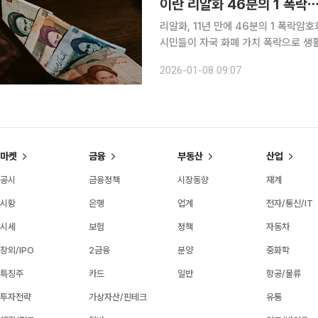
이란 리알화 46분의 1 폭락
리알화, 11년 만에 46분의 1 폭락암호
시민들이 자국 화폐 가치 폭락으로 생활고에 시달
외환 사이트 본바스트에 따르면 이란의 
2026-01-08 09:07
알을 기록했다. 이는 이란이 지난해 6월
마켓
금융
부동산
산업
공시
금융정책
시장동향
재계
시황
은행
업계
전자/통신/IT
시세
보험
정책
자동차
장외/IPO
2금융
분양
중화학
특징주
카드
일반
항공/물류
투자전략
가상자산/핀테크
유통