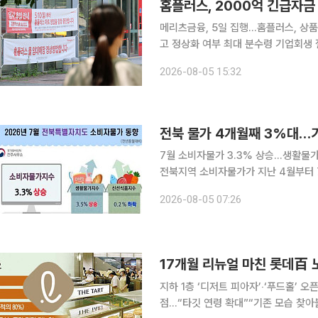
홈플러스, 2000억 긴급자금
메리츠금융, 5일 집행...홈플러스, 상
고 정상화 여부 최대 분수령 기업회생 절차를 진행 중인 홈플러스에 2000억 원 규모의 긴급운영자
금(DIP)이 수혈되면서 다음 주 전국 67개 점
2026-08-05 15:32
조계에 따르면 서울회생법원이 DIP 
전북 물가 4개월째 3%대…
7월 소비자물가 3.3% 상승…생활물가는 
전북지역 소비자물가가 지난 4월부터 
부담을 키우고 있다. 기름값과 쌀값, 
2026-08-05 07:26
서 체감 물가는 지표보다 더 무겁다는 
지하 1층 ‘디저트 피아자’‧‘푸드홀’ 
점...“타깃 연령 확대”“기존 모습 찾아볼 수