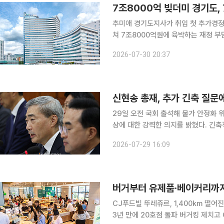
7조8000억 빚더미 경기도,
추미애 경기도지사가 취임 첫 추가경정
쳐 7조8000억원에 육박하는 재정 
역점사업 정리와 민생예산 축소를 둘러싼 갈등도 함께 커
2026-07-30 20:37
면, 경기도는 최근 '2026년도 제2회
신현송 총재, 추가 긴축 질문
29일 오전 국회 출석해 물가 안정화 위한 긴축 강조 신현송 한국은행 총
상에 대한 강력한 의지를 밝혔다. 긴
는 것이 신 총재 시각이다. 신 총재는 이날 국회 재정경제기획위원회 업무보고에서 연내 기준금리
2026-07-29 16:09
한 두 차례 추가 인상이 가능하느냐는
버거부터 유제품·베이커리까지
CJ푸드빌 뚜레쥬르, 1,400km 떨어진
3년 만에 20호점 돌파 버거킹 제치고 