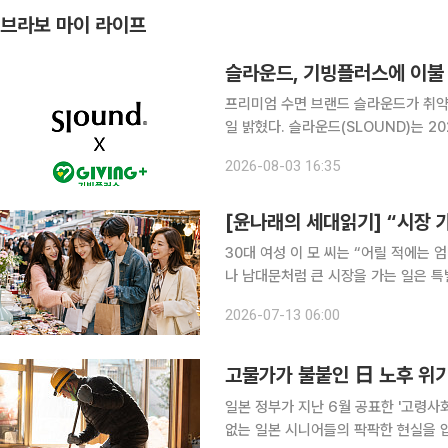
브라보 마이 라이프
슬라운드, 기빙플러스에 이불
프리미엄 수면 브랜드 슬라운드가 취약
일 밝혔다. 슬라운드(SLOUND)는 2024년부터 기빙플러스를 통해 꾸준히 물품 기부를 실천해왔
으며, 현재까지 누적 1억6400만 원
2026-08-03 16:35
왔다. 기부 물품은 전국 기빙플러스
[윤나래의 세대읽기] “시장 
30대 여성 이 모 씨는 “어릴 적에는 
나 남대문처럼 큰 시장을 가는 일은 특
이용했는데, 요즘은 SNS에서 시장에서
2026-07-13 06:00
가볼까?’라는 이야기하고, 조만간 남
고물가가 불붙인 日 노후 위기
일본 정부가 지난 6월 공표한 '고령사
없는 일본 시니어들의 팍팍한 현실을 압축해 보여준다. 백서에 따르면