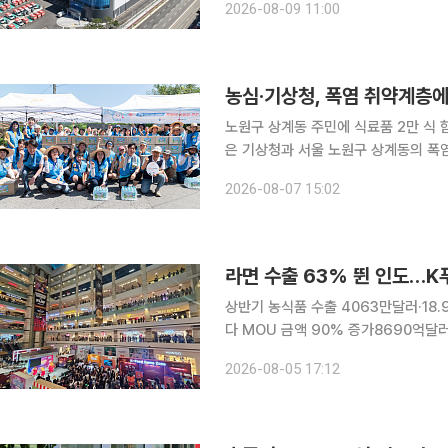
2026-08-09 11:00
임을 바꿀 것입니다. AI‧빅데
농심·기상청, 폭염 취약계층에
노원구 상계동 주민에 식료품 2만 식 함께
은 기상청과 서울 노원구 상계동의 폭염
등 간편하게 섭취할 수 있는 식료품 약 2만 식을 전
2026-08-07 15:02
진하는 '폭염 피해 예방 캠페인'의 일환
라면 수출 63% 뛴 인도…K푸
상반기 농식품 수출 4063만달러·18
다 MOU 금액 90% 증가8690억달러 식
라면 수출이 올해 상반기 60% 넘게 
2026-08-05 17:12
품기업들은 뉴델리에서 지난 행사의 두