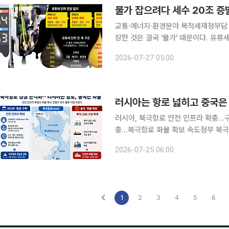
교통·에너지·환경분야 목적세재정부담 초래⋯기능회복 과제 정
장한 것은 결국 '물가' 때문이다. 유
정상화하면 곧바로 주유소 판매가격이 
2026-07-27 05:00
물운송과 물류비, 대중교통 비용 등을
러시아는 항로 넓히고 중국은
러시아, 북극항로 안전 인프라 확충…구
충…북극항로 화물 확보 속도정부 북극항
가 북극항로(NSR)의 안전 인프라를 
2026-07-25 06:00
위한 물류 거점을 확대하면서 북극항로
1
2
3
4
5
6