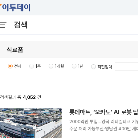
검색
전체
1주
1개월
1년
직접입력
검색결과 총
4,052
건
2000억원 투입...영국 리테일테크 기업
주문 처리 가능부산·영남권 400만 세대
드체인’ 갖춰 어떠한 물류센터에서도 보지 못한 완전한 콜드체인으로 국내 온라인 장보기의 패러다