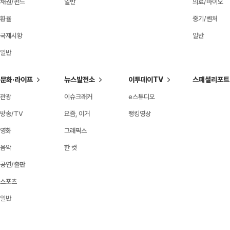
채권/펀드
일반
의료/바이오
환율
중기/벤처
국제시황
일반
일반
문화·라이프
뉴스발전소
이투데이TV
스페셜리포트
관광
이슈크래커
e스튜디오
방송/TV
요즘, 이거
랭킹영상
영화
그래픽스
음악
한 컷
공연/출판
스포츠
일반