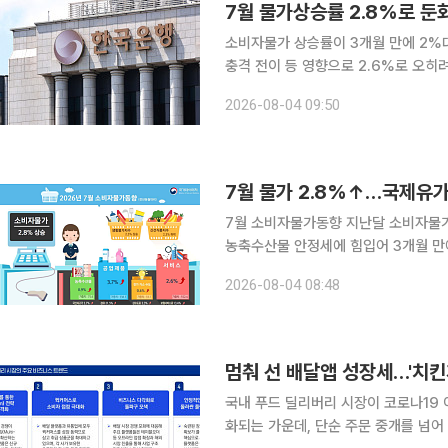
7월 물가상승률 2.8%로 둔
소비자물가 상승률이 3개월 만에 2%대
충격 전이 등 영향으로 2.6%로 오히
률이 7월보다 더 오를 것이라고 전망했다. 한국은행은 4일 오전 '물가상황 점검회의'를 열
2026-08-04 09:50
가 상황과 향후 물가 흐름을 점검했다.
7월 물가 2.8%↑…국제유
7월 소비자물가동향 지난달 소비자물가 상승률이 국제유가 상승세 둔화와 석유 최고가격제 지속,
농축수산물 안정세에 힘입어 3개월 만
변동성, 환율 변동에 따른 물가 불확실성은 남아 있다. 국가데이터처가 
2026-08-04 08:48
동향'에 따르면 지난달 소비자물가지수는 1
멈춰 선 배달앱 성장세…'치킨
국내 푸드 딜리버리 시장이 코로나19
화되는 가운데, 단순 주문 중개를 넘어 