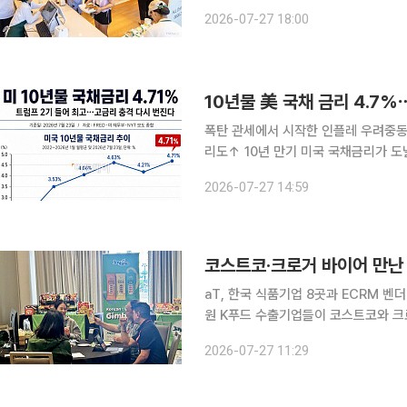
MOU 분유·유제품 시장 본격 공략 국내 유통·식품 기업들이 몽골 수도 울란바토르를 넘어 지방 거
2026-07-27 18:00
점 도시까지 영역을 확장하며 현지 식
10년물 美 국채 금리 4.7
폭탄 관세에서 시작한 인플레 우려중동
리도↑ 10년 만기 미국 국채금리가 도널드 트럼프 2기 행정부 들어 최고 수준으로 올랐다. 국채 금
리가 오르면서 회사채 금리도 덩달아 상승, 기업
2026-07-27 14:59
24일(현지시간) 이같이 전하고 “트럼
코스트코·크로거 바이어 만난
aT, 한국 식품기업 8곳과 ECRM 
원 K푸드 수출기업들이 코스트코와 크로거, 세이프웨이 등 미국 대형 유통업체 바이어를 상대로 현
장 상담을 벌여 19만달러 규모의 계약을 따냈다. 한국농수산식품유통공사(a
2026-07-27 11:29
19~22일 미국 캘리포니아주 샌디에이