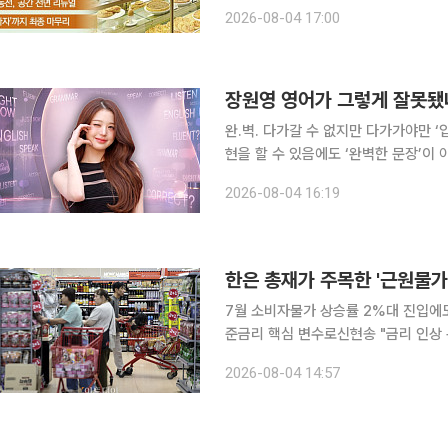
젊어진 것 같아요. SNS에서 보던 맛집도 많아
2026-08-04 17:00
20분, 롯데백화점 노원점 지하 1층 ‘
장원영 영어가 그렇게 잘못됐
완.벽. 다가갈 수 없지만 다가가야만 ‘입’을 뗄 수 있는 마의 언어. 몇 개의 단어로도 충분히 의사 표
현을 할 수 있음에도 ‘완벽한 문장’이 
두에게 해당하죠. 현지에서 나고 자란 
2026-08-04 16:19
도 말입니다. 요즘은 유치원에서부터
한은 총재가 주목한 '근원물가
7월 소비자물가 상승률 2%대 진입에
준금리 핵심 변수로신현송 "금리 인상 통해 근원
률이 3개월 만에 2%대로 내려왔다.
2026-08-04 14:57
이 등 영향으로 전월 대비 상승 폭을 