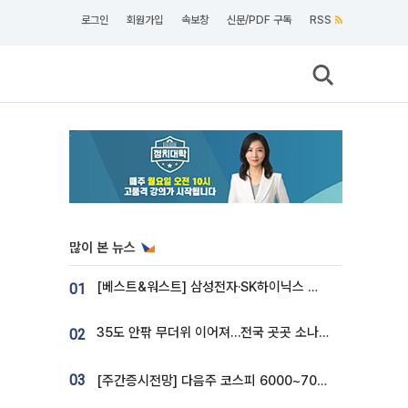
로그인
회원가입
속보창
신문/PDF 구독
RSS
많이 본 뉴스
[베스트&워스트] 삼성전자·SK하이닉스 밀린 한 주…상상인증권은 85% 급등
01
35도 안팎 무더위 이어져…전국 곳곳 소나기 [오늘 날씨]
02
03
[주간증시전망] 다음주 코스피 6000~7000⋯“外人 수급은 정책이 변수”