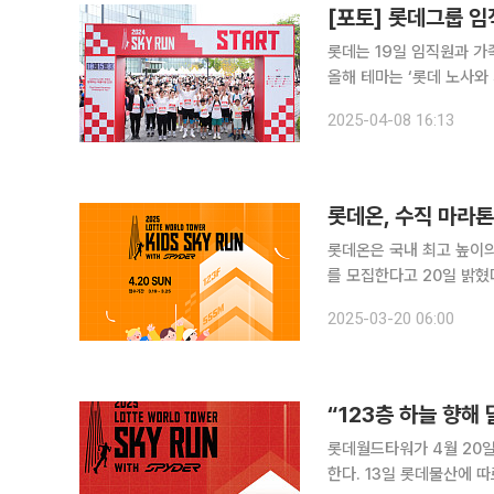
[포토] 롯데그룹 임
롯데는 19일 임직원과 가
올해 테마는 ‘롯데 노사와
롯데월드타워 최고층인 123층 오르기에 도전한다. 
2025-04-08 16:13
데월드타워 최정상이라는 
롯데온, 수직 마라톤
롯데온은 국내 최고 높이의
를 모집한다고 20일 밝혔다. 롯데물산이 주최하는 스카이런은 롯데월드타워 123층, 5
2917개의 계단을 오르는
2025-03-20 06:00
해 받는다.
“123층 하늘 향해
롯데월드타워가 4월 20일 
한다. 13일 롯데물산에 따르면 스카이런은 롯데월드타워 123층, 555m, 총 2917개의 계단을 오르