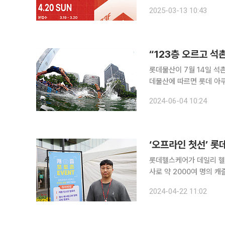
는 국내 최고 높이의 수직 마라톤 대회다. 이번 대회는 남녀노
2025-03-13 10:43
경쟁 부문과 비경쟁 부문 
롯데물산이 7월 14일 석촌
데물산에 따르면 롯데 아쿠
아쿠아슬론은 석촌호수 수영
2024-06-04 10:24
올해도 동일하게 석촌호수 동
‘오프라인 첫선’ 롯
롯데헬스케어가 데일리 헬
사로 약 2000여 명의 
다는 계획이다. 롯데헬스케어는 4월 20일과 21일 서울 송파구 잠실 롯데월드타워에서 열린 ‘2024
2024-04-22 11:02
스카이런(SKY RUN)’에