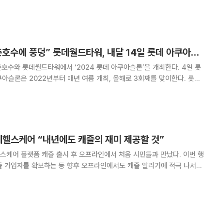
소 누구나 참여 가능하며, 모집 인원은
등 총 2000명이다
“123층 오르고 석촌호수에 풍덩” 롯데월드타워, 내달 14일 롯데 아쿠아슬론 개최
호수와 롯데월드타워에서 ‘2024 롯데 아쿠아슬론’을 개최한다. 4일 롯
아슬론은 2022년부터 매년 여름 개최, 올해로 3회째를 맞이한다. 롯데
과 롯데월드타워 수직 마라톤 스카이런(SKY RUN)을 결합한 대회다.
호를 두 바퀴(총 1.5km) 수영
데헬스케어 “내년에도 캐즐의 재미 제공할 것”
스케어 플랫폼 캐즐 출시 후 오프라인에서 처음 시민들과 만났다. 이번 행
캐즐 가입자를 확보하는 등 향후 오프라인에서도 캐즐 알리기에 적극 나서겠
 캐즐을 알리는 홍보 부스를 열고