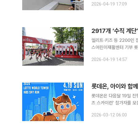
2026-04-19 17:09
엘리트·키즈 등 2200인
스어린이재활센터 기부 롯데물산이 19일 서울 송파구 롯데월드타워에서 수직 마라톤 대회 ‘2026
롯데월드타워 스카이런(SKY 
2026-04-19 14:57
개 계단을 오르며 각자의
롯데온, 아이와 함께
롯데온은 다음달 19일 진
즈 스카이런’ 참가자를 모집한다고 12일 밝혔다. 스
2,917개의 계단을 오르
2026-03-12 06:00
오픈과 동시에 매진될 정도