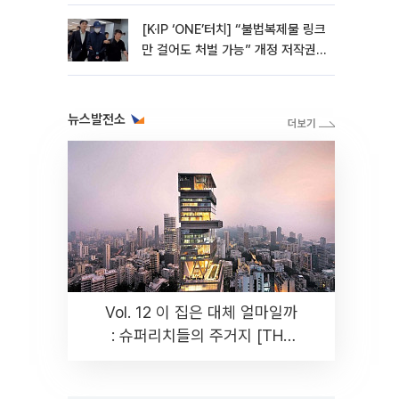
[K·IP ‘ONE’터치] “불법복제물 링크
만 걸어도 처벌 가능” 개정 저작권
법 어떻게 바뀌었나
뉴스발전소
Vol. 12 이 집은 대체 얼마일까
: 슈퍼리치들의 주거지 [THE
RARE]