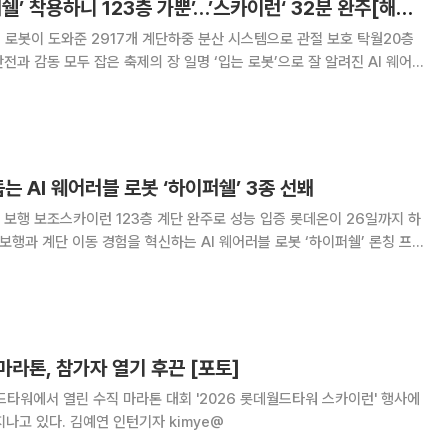
AI 웨어러블 ‘하이퍼쉘’ 착용하니 123층 가뿐’…’스카이런‘ 32분 완주[해보니]
kg 로봇이 도와준 2917개 계단하중 분산 시스템으로 관절 보호 탁월20층
 축제의 장 일명 ‘입는 로봇’으로 잘 알려진 AI 웨어
pershell)’을 착용하고 롯데월드타워 수직 마라톤 대회에 참가해 123층
상을 안은 상태였지만 로
는 AI 웨어러블 로봇 ‘하이퍼쉘’ 3종 선봬
행 보조스카이런 123층 계단 완주로 성능 입증 롯데온이 26일까지 하
보행과 계단 이동 경험을 혁신하는 AI 웨어러블 로봇 ‘하이퍼쉘’ 론칭 프
에 나선다. 20일 롯데쇼핑 e커머스 플랫폼 롯데온에
터 26일까지 AI 웨어러블
라톤, 참가자 열기 후끈 [포토]
드타워에서 열린 수직 마라톤 대회 '2026 롯데월드타워 스카이런' 행사에
지나고 있다. 김예연 인턴기자 kimye@