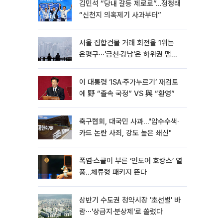
김민석 “당내 갈등 제로로”…정청래
“신천지 의혹제기 사과부터”
서울 집합건물 거래 회전율 1위는
은평구⋯'금천·강남'은 하위권 맴돌
아
이 대통령 ‘ISA·주가누르기’ 재검토
에 野 “졸속 국정” VS 與 “환영”
축구협회, 대국민 사과…"압수수색·
카드 논란 사죄, 강도 높은 쇄신"
폭염·스콜이 부른 ‘인도어 호캉스’ 열
풍…체류형 패키지 뜬다
상반기 수도권 청약시장 '초선별' 바
람⋯'상급지·분상제'로 쏠렸다