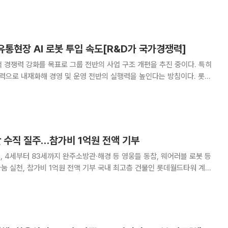
이면 러닝과 산책을 즐기는 이들로 북적
 유통현장 AI 로봇 투입 속도[R&D가 국가경쟁력]
 경쟁력 강화를 목표로 그룹 전반의 사업 구조 개편을 추진 중이다. 특히
력으로 내재화해 경영 및 운영 전반의 실행력을 높인다는 방침이다. 롯데
 결합된 피지컬 AI 영역으로 사업을 확장하고 있다. 범용 피지컬 AI 기
Service) 상용화를 목
 수직 질주…참가비 1억원 전액 기부
전, 4세부터 83세까지 완주소방관·해경 등 영웅들 동참, 웨어러블 로봇 등
 1억원 전액 기부 국내 최고층 건물인 롯데월드타워 계단
런' 대회가 성황리에 마무리됐다. 이번 대회로 모인 참가비 약 1억원은 어린
이 재활 치료를 위해 전액 기부했다. 19일 서울 송