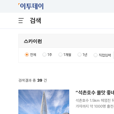
검색
전체
1주
1개월
1년
직접입력
검색결과 총
39
건
석촌호수 1.5㎞ 헤엄친 
가자까지 약 1000명 출전롯
전 5시30분, 한여름 태