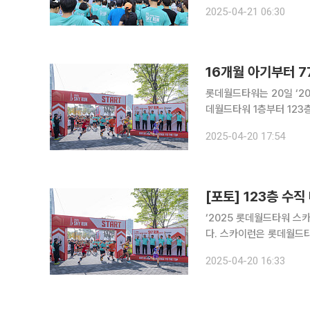
신천동 롯데월드타워 ‘202
2025-04-21 06:30
셔츠와 운동복 차림의 이들
롯데월드타워는 20일 ‘2025
데월드타워 1층부터 123
작년까지 누적 1만 명이 참가하며 
2025-04-20 17:54
과 비경쟁 부문을 포함해 
[포토] 123층 수
‘2025 롯데월드타워 스카
다. 스카이런은 롯데월드타워 123층, 555m, 총 2917개의 계단을 오르는 국내 최고 높이의 수직
마라톤 대회다. 2017년부터
2025-04-20 16:33
는 경쟁 부문과 비경쟁 부문