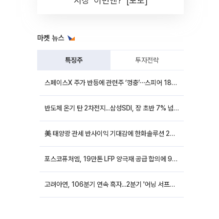
시장 '이번엔?' [포토]
마켓 뉴스
특징주
투자전략
스페이스X 주가 반등에 관련주 ‘껑충’⋯스피어 18%ㆍ에이치브이엠 12%↑
반도체 온기 탄 2차전지...삼성SDI, 장 초반 7% 넘게 껑충
美 태양광 관세 반사이익 기대감에 한화솔루션 20%대·OCI홀딩스 14%대 급등
포스코퓨처엠, 19만톤 LFP 양극재 공급 합의에 9%대 강세
고려아연, 106분기 연속 흑자...2분기 '어닝 서프라이즈'에 장 초반 12%대 강세