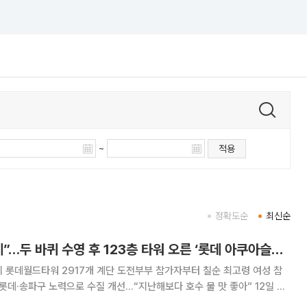
~
적용
정확도순
최신순
“석촌호수 물맛 좋네”…두 바퀴 수영 후 123층 타워 오른 ‘롯데 아쿠아슬론’ 철인들[가보니]
뒤 롯데월드타워 2917개 계단 도전부부 참가자부터 칠순 최고령 여성 참
데·송파구 노력으로 수질 개선…“지난해보다 호수 물 맛 좋아” 12일 오
양이 고개를 내밀기 시작한 새벽부터 서울 송파구 롯데월드타워 앞 잔디광장