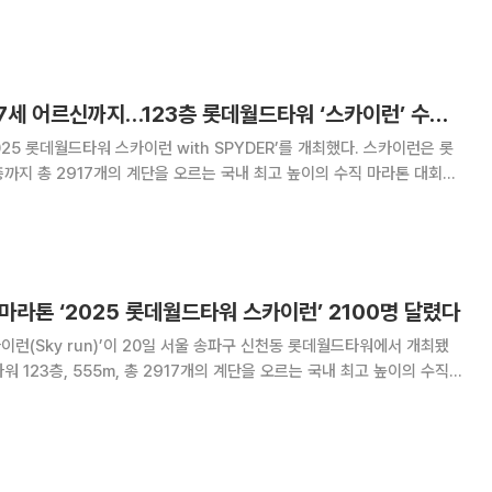
5 롯데월드타워 스카이런(Sky run)’ 현장. 타워 주변엔 온통 민트색 티
로 북적였다. 555m
16개월 아기부터 77세 어르신까지…123층 롯데월드타워 ‘스카이런’ 수직 질주
 롯데월드타워 스카이런 with SPYDER’를 개최했다. 스카이런은 롯
층까지 총 2917개의 계단을 오르는 국내 최고 높이의 수직 마라톤 대회다.
국내 대표 이색 마라톤으로 자리 잡았다. 올해 대회에는 경쟁 부문
총 2100명이 참가했다.
직 마라톤 ‘2025 롯데월드타워 스카이런’ 2100명 달렸다
이런(Sky run)’이 20일 서울 송파구 신천동 롯데월드타워에서 개최됐
 매년 봄 열린 이 대회는 지난해까지 총 약 1만여 명이 참가했다. 대회에
 등 2100명이