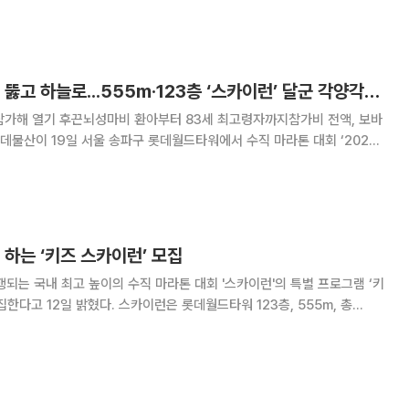
2917개 ‘수직 계단’ 뚫고 하늘로...555m·123층 ‘스카이런’ 달군 각양각색 러너들[르포]
 참가해 열기 후끈뇌성마비 환아부터 83세 최고령자까지참가비 전액, 보바
RUN)’을 개최했다. 총 2200명의 참가자들은 555m, 123층, 2917
 한계에 도전하는 동시에 재활
 하는 ‘키즈 스카이런’ 모집
행되는 국내 최고 높이의 수직 마라톤 대회 '스카이런'의 특별 프로그램 ‘키
카이런은 롯데월드타워 123층, 555m, 총
는 국내 최고 높이의 수직 마라톤 대회로 롯데물산이 주최한다. 올해도 티켓
로 매년 큰 인기를 끌고 있다