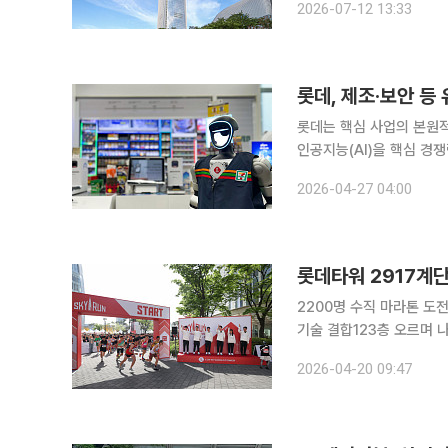
2026-07-12 13:33
이 사람들로 붐볐다. 주말
롯데, 제조·보안 등
롯데는 핵심 사업의 본원적
인공지능(AI)을 핵심 경쟁
이노베이트는 물리적 로봇과
2026-04-27 04:00
반 RaaS(Robot as a 
롯데타워 2917계단
2200명 수직 마라톤 도
기술 결합123층 오르며 나눔 실천, 참가비
을 오르는 '2026 스카이
2026-04-20 09:47