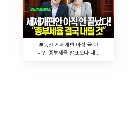
부동산 세제개편 아직 끝 아
냐? "종부세율 발표보다 내릴
것" 장기거주·양도세 전망 I 집
땅지성 I 김인만, 진미윤