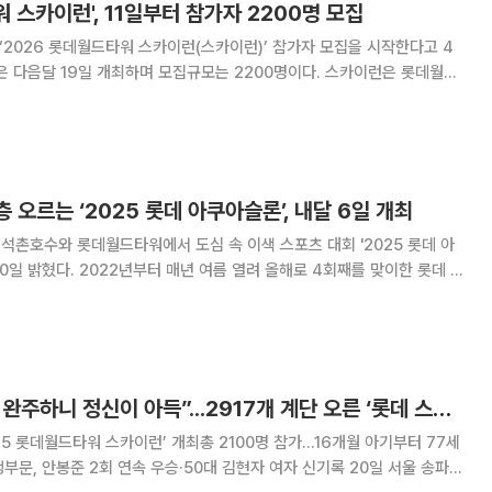
워 스카이런', 11일부터 참가자 2200명 모집
‘2026 롯데월드타워 스카이런(스카이런)’ 참가자 모집을 시작한다고 4
 2,917개의 계단을 오르는 국내 최고 높이의 수직 마라톤 대회로 2017년 시
외 엘리트 선수와 최근
 오르는 ‘2025 롯데 아쿠아슬론’, 내달 6일 개최
석촌호수와 롯데월드타워에서 도심 속 이색 스포츠 대회 '2025 롯데 아
려 올해로 4회째를 맞이한 롯데 아
 롯데월드타워 수직 마라톤 '스카이런'을 결합한 대회다. 시민들에게 새
을 제공하고 건강의 가치를 공유하기 위
“123층, 41분 만에 완주하니 정신이 아득”...2917개 계단 오른 ‘롯데 스카이런’[해보니]
25 롯데월드타워 스카이런’ 개최총 2100명 참가…16개월 아기부터 77세
안봉준 2회 연속 우승·50대 김현자 여자 신기록 20일 서울 송파구