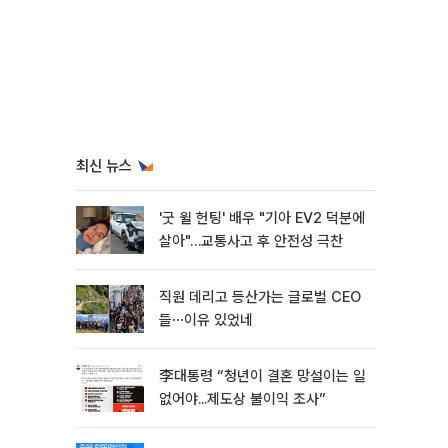
최신 뉴스
'굿 윌 헌팅' 배우 "기아 EV2 덕분에
살아"…교통사고 후 안전성 극찬
직원 데리고 등산가는 글로벌 CEO
들⋯이유 있었네
李대통령 “청년이 결혼 망설이는 일
없어야...제도상 불이익 조사”