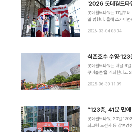
'2026 롯데월드타
롯데월드타워는 11일부터 
일 밝혔다. 올해 스카이런은 다음달 19일 개최하며 모집규모는 2200명이다. 스카이런은 롯데월드
타워 123층, 555m, 총
2026-03-04 08:34
작했다. 올해 대회에는 해
석촌호수 수영·123층
롯데월드타워는 내달 6일 
쿠아슬론'을 개최한다고 30일 밝혔다. 2022년부터 매년 여름 열
쿠아슬론은 석촌호수 수영과
2025-06-30 11:09
로운 형태의 스포츠 경험
롯데월드타워, 20일 ‘20
최고령 도전자 등 참여경쟁부문, 