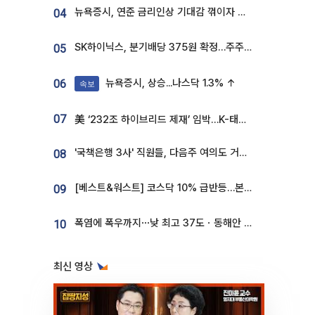
뉴욕증시, 연준 금리인상 기대감 꺾이자 상승...S&P500 사상 최고치 [종합]
04
SK하이닉스, 분기배당 375원 확정…주주환원책 9월로 앞당겨 발표
05
뉴욕증시, 상승...나스닥 1.3% ↑
06
속보
07
美 ‘232조 하이브리드 제재’ 임박…K-태양광, 불확실성 털고 날개 다나
'국책은행 3사' 직원들, 다음주 여의도 거리 나서는 까닭은
08
[베스트&워스트] 코스닥 10% 급반등…본느, 최대주주 변경 기대에 270% 폭등
09
폭염에 폭우까지⋯낮 최고 37도ㆍ동해안 강한 비 [날씨]
10
최신 영상