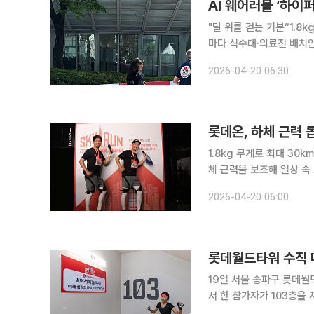
"달 위를 걷는 기분“1.8
마다 식수대·의료진 배치안전과 감동 모두 잡은
러블 로봇 ‘하이퍼쉘’(Hy
2026-04-20 06:30
완주에 성공했다. 무릎 부
롯데온, 하체 근력 돕
1.8kg 무게로 최대 30km 보
체 근력을 보조해 일상 속 
로모션을 진행하며 로봇 카테고리 경쟁력 강화
2026-04-20 06:00
따르면, 롯데온은 19일부
롯데월드타워 수직 마
19일 서울 송파구 롯데월
서 한 참가자가 103층을 