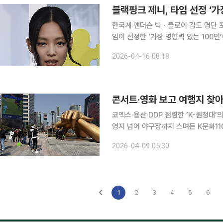
블랙핑크 제니, 타임 선정 ‘가
한국계 앤더슨 박ㆍ클로이 김도 명단 포함 K팝 걸그룹 블랙핑크의 멤버 제니가 미국 시사 
임이 선정한 ‘가장 영향력 있는 100인’에 한국인
발표한 이번 명단에서 제니는 아티스트 
2026-04-16 08:18
인 싱글차트 ‘핫100’에 3곡을 동시에
코엑스·용산·DDP 점령한 ‘K-원정대’
영지 넘어 야구장까지 스며든 K문화110만 외국
공연이나 드라마 촬영지를 직접 찾아 
2026-04-09 05:30
에게도 새로운 관광 흐름으로 자리 잡았
1
2
3
4
5
6