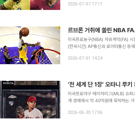
2026-07-07 17:11
포츠에서는 슈퍼스타들의 출전이 언제
르브론 거취에 쏠린 NBA 
미국프로농구(NBA) 자유계약(FA) 시
(한국시간) AP통신과 로이터통신 등에
통산 24번째 시즌을 치를 계획인 것으
2026-07-01 14:24
은 뜻을 전달했고, 레이커스도 그를 향
‘전 세계 단 1장’ 오타니 루
미국프로야구 메이저리그(MLB) 슈퍼
개 경매에서 약 40억원에 육박하는 가격에 팔렸다. 30일(한국시간) ML
딘은 오타니의 2018 톱스 크롬 슈퍼
2026-06-30 17:06
7000만