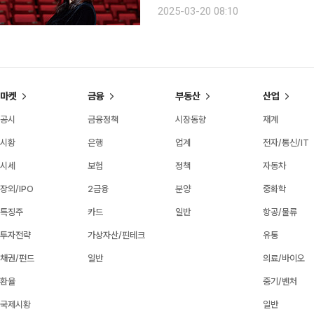
테르’에서 배우 이영미는 관객에게 그
2025-03-20 08:10
아 또 한 
마켓
금융
부동산
산업
공시
금융정책
시장동향
재계
시황
은행
업계
전자/통신/IT
시세
보험
정책
자동차
장외/IPO
2금융
분양
중화학
특징주
카드
일반
항공/물류
투자전략
가상자산/핀테크
유통
채권/펀드
일반
의료/바이오
환율
중기/벤처
국제시황
일반