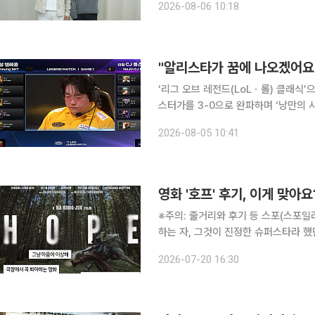
2026-08-06 10:18
전에 휘말리며 벌어지는 이야기를 그린
"알리스타가 꿈에 나오겠어요"
‘리그 오브 레전드(LoLㆍ롤) 클래식’
스터가를 3-0으로 완파하며 ‘낭만의 시대’ 최종 승자가 됐다.
직 롤파크에서 열린 LCK 레전드 매치에
2026-08-05 10:41
석과 ‘스피릿’ 이다윤, ‘폰’ 허원석, ‘피
영화 '호프' 후기, 이게 맞아요
※주의: 줄거리와 후기 등 스포(스포일러)가 대거 포함됐습니
하는 자, 그것이 진정한 슈퍼스타라 했던
을 뒤로하고 개봉 첫 주에 200만 관객을 모은 
2026-07-20 16:30
“미쳤다”를 듣고 굳이 확인을 해보겠