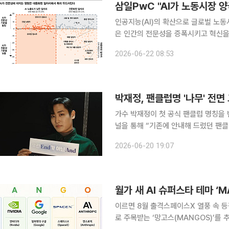
삼일PwC "AI가 노동시장 
인공지능(AI)의 확산으로 글로벌 노동
은 인간의 전문성을 증폭시키고 혁신을 
화 수단으로만 활용하는 기업들은 생산
2026-06-22 08:53
의성·리더십 등 인간 고유의 역량이 노
박재정, 팬클럽명 '나무' 전면
가수 박재정이 첫 공식 팬클럽 명칭을 변경한다. 20일 박재정의 소속사 로맨틱
널을 통해 “기존에 안내해 드렸던 팬
로 안내해 드릴 예정”이라고 밝혔다. 소속사는 “오는 22일부터 모집을 시작하는 공식 팬클럽 1기의
2026-06-20 19:07
명칭을 아티스트의 별명과 연결된 의미를
월가 새 AI 슈퍼스타 테마 ‘
이르면 8월 출격스페이스X 열풍 속 등장 ‘매그니피센트7(M7)’의 뒤를 이을 차세대 빅테크
로 주목받는 ‘망고스(MANGOS)’를 