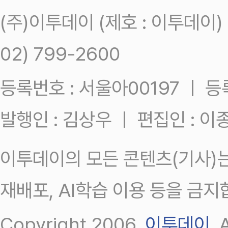
(주)이투데이 (제호 : 이투데이
02) 799-2600
등록번호 : 서울아00197 ㅣ 등록일
발행인 : 김상우 ㅣ 편집인 : 
이투데이의 모든 콘텐츠(기사)는
재배포, AI학습 이용 등을 금지
Copyright 2006.
이투데이
.