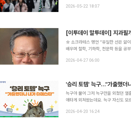
(현지시간) 로이터통신에 따르면 호카
2026-05-22 18:07
간 매출과 이익 전망을 제시했다. 데커
☆ 소크라테스 명언 “유일한 선은 앎이요 유일한 악은 무지다.” 고대 그리스 철학자다. 석공 기술을
배우며 철학, 기하학, 천문학 등을 공
가르쳐 많은 청년에게 큰 감화를 주었으
2026-04-27 06:00
죄명으로 고소되고, 배심원들의 투표 
'승리 토템' 늑구…"가출했더니
늑구야 물어 그저 늑구만을 외쳤던 열흘. 전국구 슈퍼스타가 된 늑구를 그 누구보다 ‘동향인(?)’들이
애타게 외쳐왔는데요. 늑구 자신도 모르
‘승요(승리요정)’였지만, 무사 귀환과
2026-04-20 16:24
위대하신 늑구님이시여” 