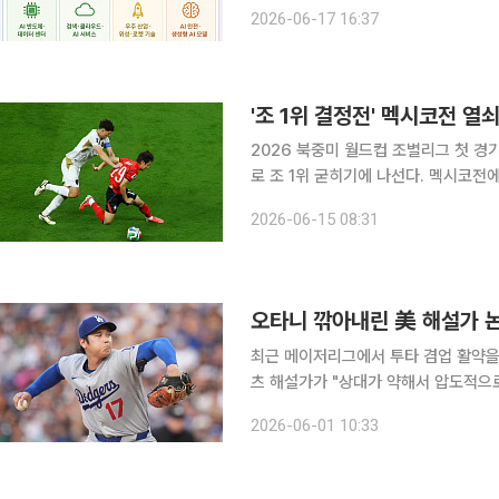
예상된다. 16일(현지시간) 로이터통신에 따르면 자산운용사 요크빌아메리카와 신생 코기증권은 이
2026-06-17 16:37
날 미국 증권거래위원회(SEC)에 MA
'조 1위 결정전' 멕시코전 열
2026 북중미 월드컵 조별리그 첫 
로 조 1위 굳히기에 나선다. 멕시코
쇄가 승부를 가를 핵심 요소로 꼽혔다. 박문성 축구해설위원은 15일 MBC 라디오 ‘김종배의 시선집
2026-06-15 08:31
중’과의 인터뷰에서 “우리는 체코를 
오타니 깎아내린 美 해설가 논
최근 메이저리그에서 투타 겸업 활약을 
츠 해설가가 "상대가 약해서 압도적으
일본 매체 코코카라 넥스트는 지난달 3
2026-06-01 10:33
지 야구팬들과 통계 전문가들의 반발