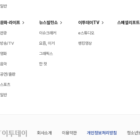
일반
문화·라이프
뉴스발전소
이투데이TV
스페셜리포트
관광
이슈크래커
e스튜디오
방송/TV
요즘, 이거
랭킹영상
영화
그래픽스
음악
한 컷
공연/출판
스포츠
일반
회사소개
이용약관
개인정보처리방침
청소년