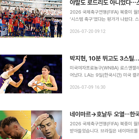
야말도 로드리도 아니었다⋯스페
2026 국제축구연맹(FIFA) 북중미 
‘시스템 축구’였다는 평가가 나왔다. 스페인은 20일(한국시간) 미국 뉴저지주 이스트러더퍼드의 뉴
욕 뉴저지 스타디움에서 열린 월드컵 
2026-07-20 09:12
세워 아르헨티나를 1-0으로 꺾고 우승
박지현, 10분 뛰고도 3스틸
미국여자프로농구(WNBA) 로스앤젤레
어났다. LA는 9일(한국시간) 미국 캘리포니아주 로스앤젤레스 크립토닷컴 아레나에서 열린 2026
WNBA 정규리그 인디애나 피버와 홈 경기에서 106-92
2026-07-09 16:30
네이마르→호날두 오열⋯한국 
2026 국제축구연맹(FIFA) 북중미
받아들었습니다. 브라질은 네이마르를 품고도 노르웨이에 패해 8강 진출에 실패했고, 포르투갈은
호날두의 마지막 무대가 될 수 있는 대회에서 스