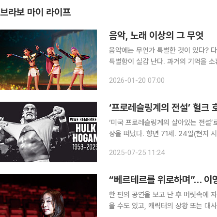
브라보 마이 라이프
음악, 노래 이상의 그 무엇
음악에는 무언가 특별한 것이 있다? 다
특별함이 실감 난다. 과거의 기억을 
누군가를 살리는 힘을 발휘하는 음악의 저력이 느껴지기 
2026-01-20 07:00
없었다면 이런 상상을 해본다. 애니메이
‘프로레슬링계의 전설’ 헐크 호
‘미국 프로레슬링계의 살아있는 전설’로 
상을 떠났다. 향년 71세. 24일(현지 
24일(현지 시간) 오전 9시 51분에
2025-07-25 11:24
병원으로 옮겼지만 결국 숨졌다”고 보
“베르테르를 위로하며”… 이
한 편의 공연을 보고 난 후 머릿속에 
을 수도 있고, 캐릭터의 상황 또는 대사