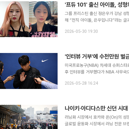
'프듀 101' 출신 아이돌, 
그룹 프리스틴 출신 정은우가 강남 성형외과 실장이 됐다. 30일
해 “전직 아이돌, 은우입니다”라는 글과 함
에서 정은우는 “전직 아이돌 그게 저”라
2026-05-30 19:30
재결합하는 친구들을 보니 더 아쉬운 
'인터뷰 거부'에 수천만원 벌
미국프로농구(NBA) 차세대 슈퍼스타로
후 인터뷰를 거부했다가 NBA 사무국
규정이 다시 주목받고 있다. 28일(현지시간) ESPN에 따르면 NBA 사무국은 웸반야마가 서부 콘퍼
2026-05-28 16:24
런스 결승 5차전 종료 후 취재진 질문
나이키·아디다스만 신던 시대
러닝화 시장에서 호카와 온(On)의 성
글로벌 운동화 시장에서 러닝 전문 브랜드