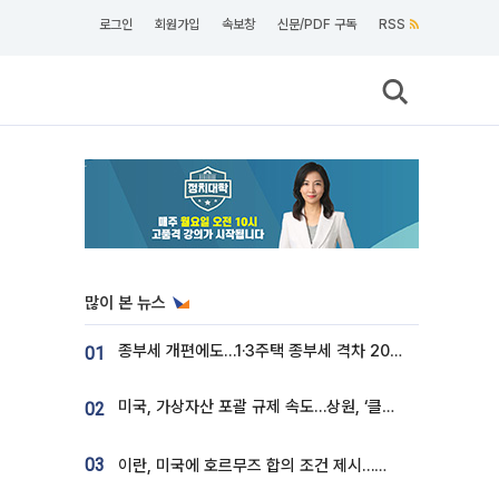
로그인
회원가입
속보창
신문/PDF 구독
RSS
많이 본 뉴스
종부세 개편에도…1·3주택 종부세 격차 2028년부터 확대
01
미국, 가상자산 포괄 규제 속도…상원, ‘클래리티법’ 9월 절차투표 추진
02
03
이란, 미국에 호르무즈 합의 조건 제시…美 “경기 아직 안 끝나” [종합]