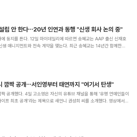
다"며 "응원해주시는 만큼,
 설립 안 한다⋯20년 인연과 동행 "신생 회사 논의 중"
리에 따르면 송혜교는 AAP 출신 신재호
먼트와 전속 계약을 맺는다. 최근 송혜교는 14년간 함께한
다. 이후 1인 기획사 설립이 예상됐지만 신생 기획사 이적이 알려지며 이
다. 해당 기획사를 이끌 신 대표는 과거 송혜교
언니 깜짝 공개⋯서인영부터 태연까지 "여기서 탄생"
튜브 채널을 통해 ‘유명 연예인들이
프 최초 공개’라는 제목으로 새언니 권성희 씨를 소개했다. 영상에서
전부터 알고 지낸 사이다. 우리 스타일리스트 크루였다”라며 유명 네일 아
티스트로 활동 중인 새언니 권성희 씨를 공개했다. 이에 권성