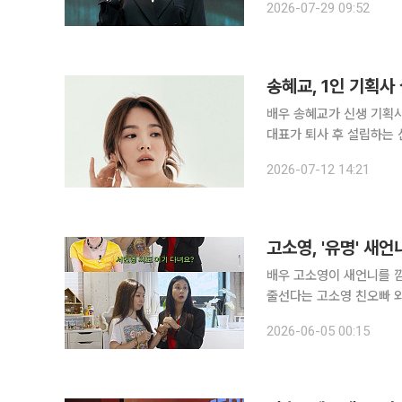
2026-07-29 09:52
는 축하와 격려를 부탁드린
송혜교, 1인 기획사
배우 송혜교가 신생 기획사에 둥지를 튼다. 12일 마이데일
대표가 퇴사 후 설립하는 신생 매니지
UAA와 전속계약을 만료했
2026-07-12 14:21
목을 끌고 있
고소영, '유명' 새
배우 고소영이 새언니를 깜짝 공개했다. 4일 고소영은 자신의 유
줄선다는 고소영 친오빠 와이
고소영은 “새언니가 되기 
2026-06-05 00:15