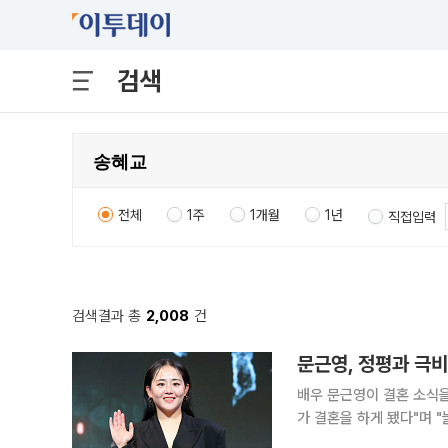
검색
전체
1주
1개월
1년
직접입력
검색결과 총
2,008
건
문근영, 정평과 극비
배우 문근영이 결혼 소식을 직접 전했다. 문근영은 29일 자신의
가 결혼을 하게 됐다"며 
은, 사소한 일로도 서로를 웃게 해주