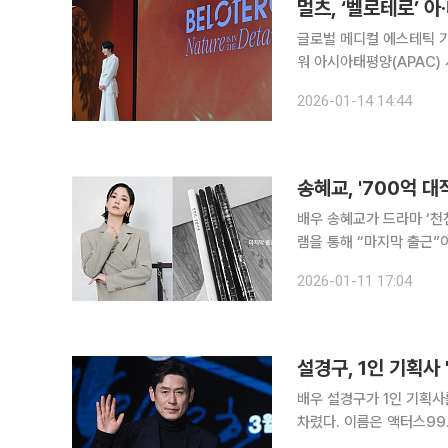
멀츠, ‘벨로테로’ 
글로벌 메디컬 에스테틱 기
워 아시아태평양(APAC)
랜드 전략으로 프리미엄 필러 시
2026-01-14 14:44
아는 14일 서울 강남구 
송혜교, '700억 대
배우 송혜교가 드라마 ‘천천히 강렬하게
램을 통해 “마지막 출근”이라는 글과
연한 드라마 ‘천천히 강렬
2026-01-11 17:04
설경구, 1인 기획사
배우 설경구가 1인 기획사를 설립하고 활동에 나
차렸다. 이름은 액터스99. 내가 지었다”
같이 했던 매니저와 현장 