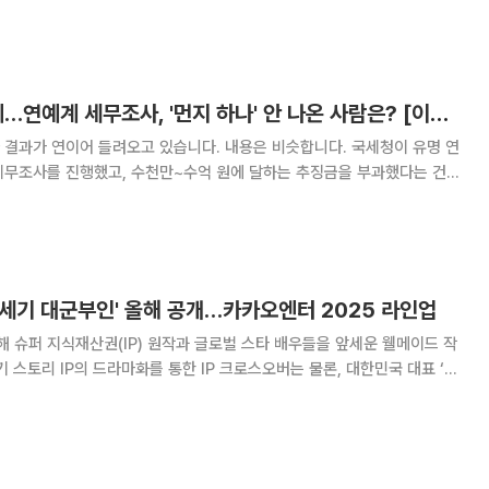
고 새로운 출발에 나섰다. 케이플러스는 “광고, 패션계에서 블루칩으로
이하늬 60억 냈는데…연예계 세무조사, '먼지 하나' 안 나온 사람은? [이슈크래커]
들려오고 있습니다. 내용은 비슷합니다. 국세청이 유명 연
세무조사를 진행했고, 수천만~수억 원에 달하는 추징금을 부과했다는 건데
7일 한 매체는 배우 이하늬가 지난해 9월 강도 높
60억 원에 달하는 추가 세금을 냈
1세기 대군부인' 올해 공개…카카오엔터 2025 라인업
슈퍼 지식재산권(IP) 원작과 글로벌 스타 배우들을 앞세운 웰메이드 작
 스토리 IP의 드라마화를 통한 IP 크로스오버는 물론, 대한민국 대표 ‘믿
의 기대작까지 다양한 웰메이드 작품으로 국내는 물론 글로벌 시장에서 K드
라마, K무비의 인기를 이어간다는 계획이다. # 스토리