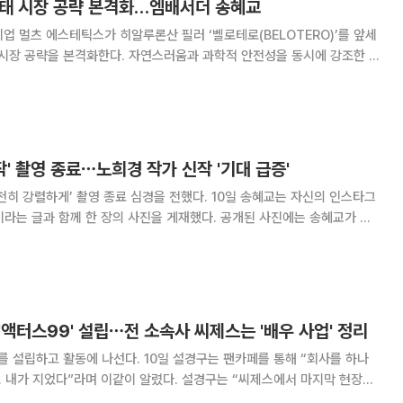
아·태 시장 공략 본격화…엠배서더 송혜교
업 멀츠 에스테틱스가 히알루론산 필러 ‘벨로테로(BELOTERO)’를 앞세
 시장 공략을 본격화한다. 자연스러움과 과학적 안전성을 동시에 강조한 브
장에서 입지를 더욱 공고히 하겠다는 구상이다. 멀츠 에스테틱 코리
웨스틴 서울 파르나스에서 히알루론산 필
작' 촬영 종료⋯노희경 작가 신작 '기대 급증'
’ 촬영 종료 심경을 전했다. 10일 송혜교는 자신의 인스타그
 함께 한 장의 사진을 게재했다. 공개된 사진에는 송혜교가 출
하게’ 대본이 담겼다. 특히 책등이 갈라지고 모서리가 닳은 대본의 흔적이
고스란히 담겨 눈길을 끌었다. ‘천천히 강렬하게’는 노희
 '액터스99' 설립⋯전 소속사 씨제스는 '배우 사업' 정리
선다. 10일 설경구는 팬카페를 통해 “회사를 하나
라며 이같이 알렸다. 설경구는 “씨제스에서 마지막 현장을
같이 한다. 겉으로 보기엔 변한 건 없다”라며 “새로운 마음은 아니지만 기