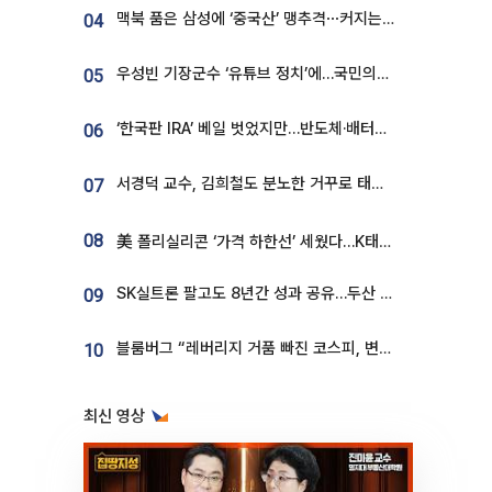
맥북 품은 삼성에 ‘중국산’ 맹추격⋯커지는 노트북 OLED 시장
04
우성빈 기장군수 ‘유튜브 정치’에…국민의힘 군의원들 집단 반발
05
‘한국판 IRA’ 베일 벗었지만…반도체·배터리 업계 “시행령이 관건”
06
서경덕 교수, 김희철도 분노한 거꾸로 태극기⋯"엉터리는 아냐, 아쉬울 뿐"
07
08
美 폴리실리콘 ‘가격 하한선’ 세웠다…K태양광 수혜 기대
SK실트론 팔고도 8년간 성과 공유…두산 인수대금 2.3조가 끝 아냐
09
블룸버그 “레버리지 거품 빠진 코스피, 변동성 최악 국면 지났을 가능성”
10
최신 영상