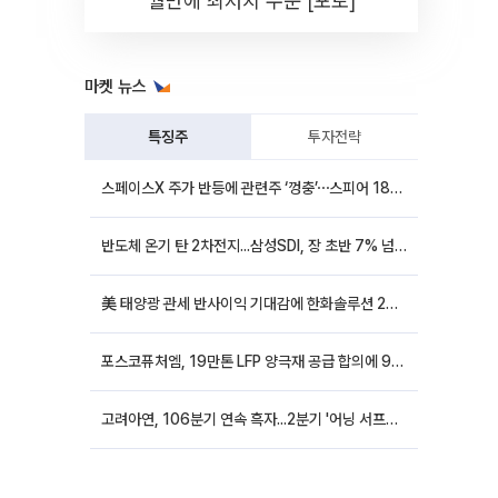
월만에 최저치 수준 [포토]
마켓 뉴스
특징주
투자전략
스페이스X 주가 반등에 관련주 ‘껑충’⋯스피어 18%ㆍ에이치브이엠 12%↑
반도체 온기 탄 2차전지...삼성SDI, 장 초반 7% 넘게 껑충
美 태양광 관세 반사이익 기대감에 한화솔루션 20%대·OCI홀딩스 14%대 급등
포스코퓨처엠, 19만톤 LFP 양극재 공급 합의에 9%대 강세
고려아연, 106분기 연속 흑자...2분기 '어닝 서프라이즈'에 장 초반 12%대 강세