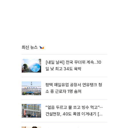
최신 뉴스
[내일 날씨] 전국 무더위 계속…10
일 낮 최고 34도 육박
평택 매일유업 공장서 연유탱크 청
소 중 근로자 1명 숨져
“얼음 두르고 물 쏘고 빙수 먹고”⋯
건설현장, 40도 폭염 이겨내기 [르
포]