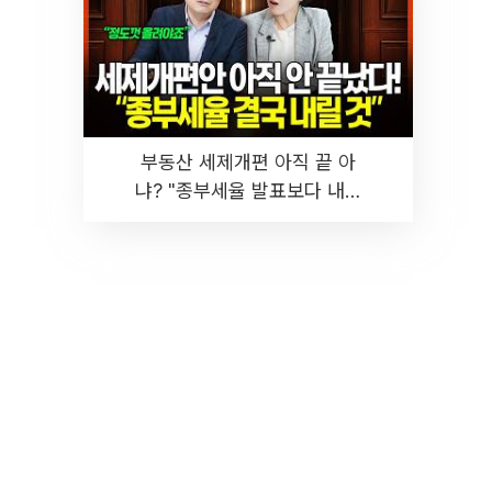
부동산 세제개편 아직 끝 아
냐? "종부세율 발표보다 내릴
것" 장기거주·양도세 전망 I 집
땅지성 I 김인만, 진미윤