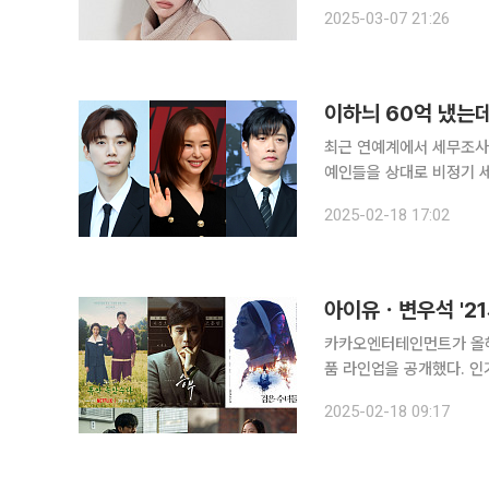
전속계약을 알렸다. 안유정은 이유정의 개명 후 이름으로, 이유정은 전속계약과 함께 이름을 변경하
2025-03-07 21:26
최근 연예계에서 세무조사 결과가 연이어 
예인들을 상대로 비정기 
요. 추징금 신기록(?)을 쓴 연예인도 나왔습니다. 1
2025-02-18 17:02
은 세무조사를 받고 무려 
아이유ㆍ변우석 '2
카카오엔터테인먼트가 올해 
품 라인업을 공개했다. 인기
보배’(믿고 보는 배우)들
2025-02-18 09:17