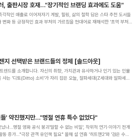
러, 출판시장 호재…"장기적인 브랜딩 효과에도 도움"
즉각적인 매출로 이어져자기 계발, 힐링, 삶의 철학 담은 스타 추천 도서들
 부처의 가르침을 현대어로 재해석한 '초역 부처의
이 추천하면서 서점가를 휩쓸고 있다. 지난해 배우 하석진이 추천한 '마흔
 이른바 스타셀러(starsell
…젠지 선택받은 브랜드들의 정체 [솔드아웃]
 트렌드를 소개합니다. 자신의 취향, 가치관과 유사하거나 인기 있는 인물
사는 '디토(Ditto) 소비'가 자리 잡은 오늘, 잘파세대(Z세대와 알파세대
이 유행한다고 말하기 어려운 요즘입니다.
트위터), 핀터레스트 등
수녀들' 약진했지만…"명절 연휴 특수 없었다"
났나…명절 영화 공식 붕괴'말할 수 없는 비밀', 작위적 연기·이야기 전개
관객 유인책 필요" 올해 설 연휴 '히트맨2'와 '검은 수녀