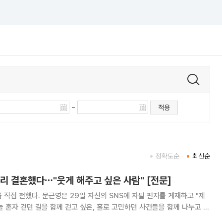
~
적용
정확도순
최신순
리 결혼했다⋯"웃게 해주고 싶은 사람" [전문]
 SNS에 자필 편지를 게재하고 "제
"늘 혼자 걷던 길을 함께 걷고 싶은, 홀로 고민하던 사건들을 함께 나누고 싶
고 싶은 사람을 만났다"고 밝혔다. 이어 "부디 우려와 걱정보다