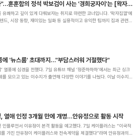
"신드롬 불러올 남자"…훈훈함의 정석 박보검이 사는 '경희궁자이'는 [왁자집껄]
 유쾌하고 깊이 있게 다뤄보자는 취지로 마련한 코너입니다. '왁자집껄'에
트렌드, 시장 동향, 재미있는 일화 등 실용적이고 유익한 팁까지 집과 관련된
성품, 탄탄한 연기력까지 모두 갖춘
이후 꾸준한 성장을 거듭하며 ‘대
열풍에 '뉴스룸' 초대까지…"부담스러워 거절했다"
 7일 유튜브 채널 ‘정준하하하’에서는 최근 싱크
 모으고 있는 이수지가 출연해 다양한 이야기를 나눴다. 이날 이수지
할 역할을 전날 알려준다. ‘더 글로리’의 송혜교 역을 한다는 걸 전날 알게
며 “저는 그게 저에게 맞는
정, 열애 인정 3개월 만에 개명…안유정으로 활동 시작
서 이유정이 본격 활동을 예고했다. 7일 케이플러스는 “이국적
기를 가진 안유정이 케이플러스와 전속계약을 체결했다”라며 안유정과의