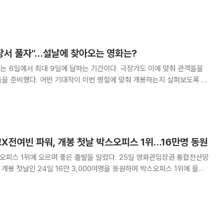
 비하면 흥행 폭발력이 약했다는 반응이다. 과거 명절 극장가를 지배하던
화나 코미디 장르가 더는 동시대
극장서 풀자"…설날에 찾아오는 영화는?
게는 6일에서 최대 9일에 달하는 기간이다. 극장가도 이에 맞춰 관객들을
들을 준비했다. 어떤 기대작이 이번 명절에 맞춰 개봉하는지 살펴보도록 한
로잡을 코믹 액션 영화다. 히트맨 2는 2020년 개봉
교X전여빈 파워, 개봉 첫날 박스오피스 1위…16만명 동원
에 오르며 좋은 출발을 알렸다. 25일 영화관입장권 통합전산망
 개봉 첫날인 24일 16만 3,000여명을 동원하며 박스오피스 1위에 올랐
 ‘검은 사제들’과 세계관을 공유
023)를 연출한 권