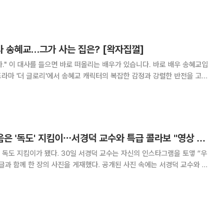
 독자 활동에 대한 심경을 전했
 송혜교…그가 사는 집은? [왁자집껄]
배우 송혜교입
 드라마 '더 글로리'에서 송혜교 캐릭터의 복잡한 감정과 강렬한 반전을 고스
 방영된 이후 이 대사는 단순한 대사가 아닌 송혜교의 연기를 평가하는 기
아닌데요. 특히 이 대사는 단
이수지, '대치맘' 다음은 '독도' 지킴이⋯서경덕 교수와 특급 콜라보 "영상 내레이션 참여"
 서경덕 교수는 자신의 인스타그램을 토앻 “우
장의 사진을 게재했다. 공개된 사진 속에는 서경덕 교수와 이
히 녹음실에서 마이크를 앞에 둔 채 해맑게 웃고 있는 두 사람의 모습이 눈
 교수는 “그냥 오누이라 해도 믿을