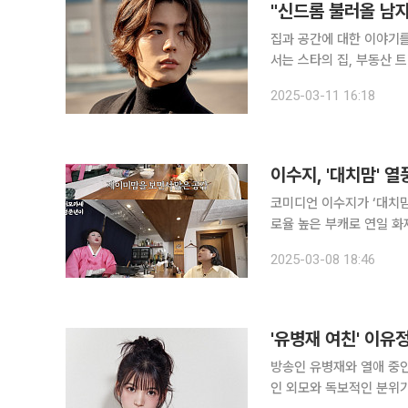
집과 공간에 대한 이야기를
서는 스타의 집, 부동산 
소식을 나누고자 합니다. 왁자지껄하게! 훈훈한 외모와 따뜻한 
2025-03-11 16:18
배우 박보검. 그는 데뷔 
이수지, '대치맘' 
코미디언 이수지가 ‘대치맘’ 열풍에 심경을 전했다.
로율 높은 부캐로 연일 화제를
는 “SNL에서는 방송에서 
2025-03-08 18:46
돼서 몇 번을 돌려봤다”라
'유병재 여친' 이유
방송인 유병재와 열애 중인 인플루언
인 외모와 독보적인 분위