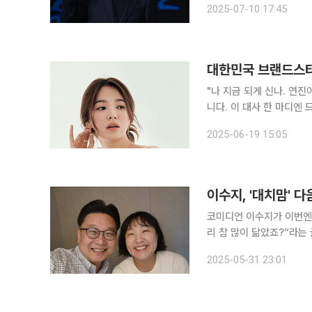
2025-07-10 17:45
분이 묘한 건 사실”이라고
대한민국 브랜드스타
"나 지금 되게 신나. 연진아." 이 대사를 들으면 바로 떠올리는 배우가 있습니다. 바로 
니다. 이 대사 한 마디엔
란히 담고 있죠. 드라마가
2025-06-19 15:05
준이 됐다고 해도 과언이 
코미디언 이수지가 이번엔 독도 지킴이가 됐다. 30일
리 참 많이 닮았죠?”라는 글과 함께 한 
수지의 모습이 담겼다. 특
2025-05-31 23:01
길을 끈다. 서경덕