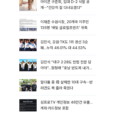
아이콘 구준회, 입대 D-2 삭발 공
개⋯"건강히 잘 다녀오겠다"
이재준 수원시장, 20개국 이주민
135명 '새빛 글로벌프렌즈' 위촉
김민석, 강원·TK도 1위 경선 3승
째…누적 46.01% 대 44.53%
김민석 “대구 2·28도 헌법 전문 담
아야”…정청래 “호남 반도체 내가
제일 잘할 것”
말다툼 중 母 살해한 10대 구속⋯반
려견도 목 졸라 죽였다
삼프로TV 개인정보 46만건 유출…
계좌·카드정보 포함