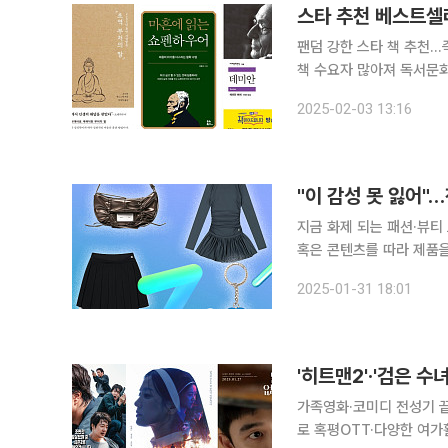
스타 추천 베스트셀
팬덤 강한 스타 책 추천…
책 수요자 많아져 독서문화 변화 등 긍정적인 효과
말'이 인기 아이돌 장원영
2025-02-03 13:16
에 읽는 쇼펜하우어'에 이어
"이 감성 못 잃어"
지금 화제 되는 패션·뷰티
혹은 콘텐츠를 따라 제품을 
의 합성어)의 눈길이 쏠린 곳은 어디일까요? 특정 아이템
2025-01-31 18:01
인스타그램, 틱톡, X(옛 
'히트맨2'·'검은 
가족영화·코미디 전성기 끝
로 혹평OTT·다양한 여가활동 증가…"극장 