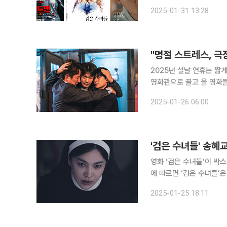
들'이 약진했지만, 과거에
2025-01-31 13:28
한국 고유 정서의 가족영
"명절 스트레스, 
2025년 설날 연휴는 짧
영화관으로 끌고 올 영화
다. 원년멤버 뭉친 히트맨 2, 가족 관람객 노린다22일 개봉된 '히트맨 2'는 명절날 가족 관람객을 사
2025-01-26 06:00
'검은 수녀들' 송혜
영화 ‘검은 수녀들’이 박스오피스 1위
에 따르면 ‘검은 수녀들’은
다. 누적 관객수는 18만1387명이다. ‘검은 수녀들’은 장재현 감독의
2025-01-25 18:11
한 후속편으로 ‘카운트’(2