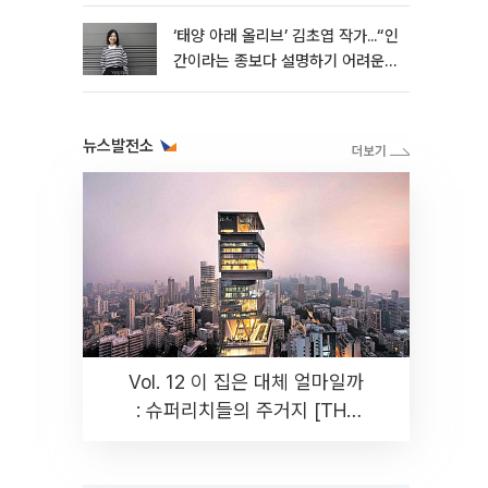
‘태양 아래 올리브’ 김초엽 작가...“인
간이라는 종보다 설명하기 어려운
한 사람을 쓰고 싶었다”[문화人터
뷰]
뉴스발전소
Vol. 12 이 집은 대체 얼마일까
: 슈퍼리치들의 주거지 [THE
RARE]