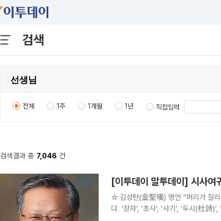
검색
전체
1주
1개월
1년
직접입력
검색결과 총
7,046
건
[이투데이 말투데이] 시사
☆ 김성탄(金聖嘆) 명언 “머리가 잘리는 건 아플 뿐이고.” 중국 명말(明末) 청초(淸初) 문예비평가
다. ‘장자’, ‘초사’, ‘사기’, ‘두시(
수준에서 평가했고, ‘수호전’을 70회에