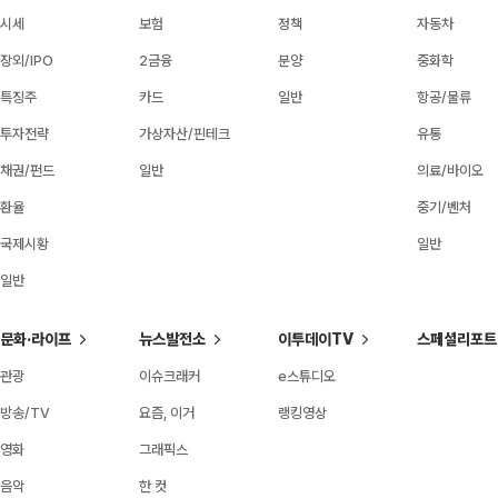
시세
보험
정책
자동차
장외/IPO
2금융
분양
중화학
특징주
카드
일반
항공/물류
투자전략
가상자산/핀테크
유통
채권/펀드
일반
의료/바이오
환율
중기/벤처
국제시황
일반
일반
문화·라이프
뉴스발전소
이투데이TV
스페셜리포트
관광
이슈크래커
e스튜디오
방송/TV
요즘, 이거
랭킹영상
영화
그래픽스
음악
한 컷