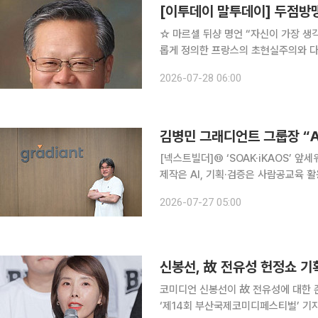
[이투데이 말투데이] 두점
☆ 마르셀 뒤샹 명언 “자신이 가장 생각하지 않는 것들에 대해 가장 많이 생각하라.” 미의 개념을 새
롭게 정의한 프랑스의 초현실주의와 다
활용해 ‘레디메이드’란 새로운 개념을 
2026-07-28 06:00
초현실주의뿐 아니라 개념미술에까지 
김병민 그래디언트 그룹장 “A
[넥스트빌더]⑬ ‘SOAK·iKAOS’ 앞세
제작은 AI, 기획·검증은 사람공교육 활용 넓히
까지 하는 시대가 됐습니다. 이제는 A
2026-07-27 05:00
다.” 김병민 그래디언트 퍼블리싱 워킹
신봉선, 故 전유성 헌정쇼 기
코미디언 신봉선이 故 전유성에 대한 존경심을 전했다. 24일 서
‘제14회 부산국제코미디페스티벌’ 기