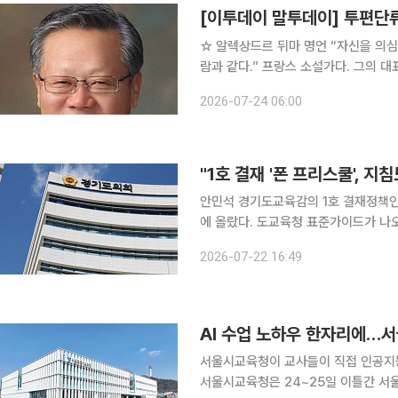
[이투데이 말투데이] 투편
☆ 알렉상드르 뒤마 명언 “자신을 의심하는 사람은 마치 적군에 가담해 스스로에게 총을 겨누는 사
람과 같다.” 프랑스 소설가다. 그의 대표작은 ‘삼총사’ ‘몽테크리스토 백작’. 발표하자마자 그의 작품
들은 엄청난 성공을 거두어 당대 최고의 ‘인기 소설’이 된다. 
2026-07-24 06:00
수의 작품을 남겼다. 자신의 문학적 
안민석 경기도교육감의 1호 결재정책인
에 올랐다. 도교육청 표준가이드가 나오기도 전에 일선 교육지원청이 제각각 기준을 만들어 앞서 달
리고 있다는 지적이다. 교권보호대책은 예산과 조직이 뒷받침되지 않은 '공허한 약속'이라는 직격까
2026-07-22 16:49
지 더해지며, 취임 초안 교육감의 역
AI 수업 노하우 한자리에…서
서울시교육청이 교사들이 직접 인공지능(
서울시교육청은 24~25일 이틀간 서울