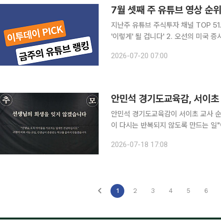
7월 셋째 주 유튜브 영상 순위
지난주 유튜브 주식투자 채널 TOP 51
'이렇게' 될 겁니다' 2. 오선의 미국 증
니인사이드 '폭락 뒤 다시 오른 삼성전
2026-07-20 07:00
원탑 '삼성전자ㆍSK하이닉스 주가 불
안민석 경기도교육감이 서이초 교사 순
이 다시는 반복되지 않도록 만드는 일
제헌절 교사집회에서 아동복지법 개정을
2026-07-18 17:08
1
2
3
4
5
6