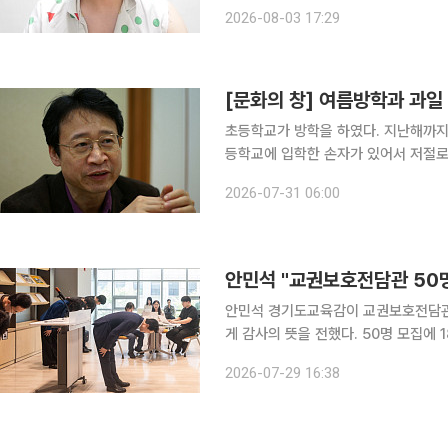
'여러분, 정말 진심으로 죄송합니다'라는 
2026-08-03 17:29
조 씨는 "댓글을 읽으며 반성하고 있다
[문화의 창] 여름방학과 과일
초등학교가 방학을 하였다. 지난해까지
등학교에 입학한 손자가 있어서 저절로 
지 할머니집에 놀러왔다. 그러고 보니 
2026-07-31 06:00
동안 강릉 할아버지 할머니 댁에 데려다
안민석 "교권보호전담관 50명
안민석 경기도교육감이 교권보호전담관
게 감사의 뜻을 전했다. 50명 모집에 
일 안민석 경기도교육감이 자신의 페이
2026-07-29 16:38
담관 공개모집에 50명 모집에 총 1823