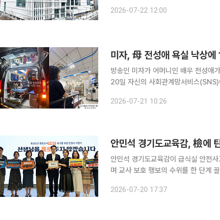
콘페스타(Confesta)'를 개최한다고 22일 밝혔다. 콘페스타는 콘퍼런스(C
2026-07-22 12:00
벌(Festival)를 결합한 교육 축제로,
미자, 母 전성애 욕실 낙상에 
방송인 미자가 어머니인 배우 전성애가 
20일 자신의 사회관계망서비스(SNS)
개했다. 미자는 “어제 새벽 우리 집에 119가 오고 난리가 났다”며 “이제야 웃으며 이야기할 수 있지
2026-07-21 10:26
만 어머니가 머리를 감다가 뒤로 미끄
안민석 경기도교육감이 급식실 안전사
며 교사 보호 행보의 수위를 한 단계 끌어올렸다. 제헌절 교사집회 참석, 서이
이번엔 수사기관을 상대로 한 무혐의 촉
2026-07-20 17:37
로 옮기고 있다는 평