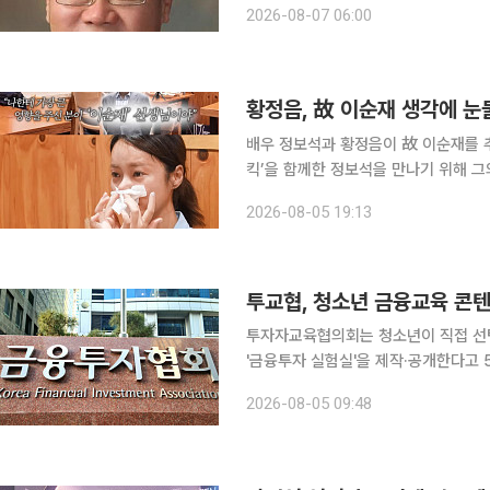
2026-08-07 06:00
특했다. 탐관오리의 비리를 고발하는 
황정음, 故 이순재 생각에 눈
배우 정보석과 황정음이 故 이순재를 추억했다. 5일 유튜브 채널 ‘황정음’에
킥’을 함께한 정보석을 만나기 위해 그의 자택
은 “항상 선배님들을 만나면, 특히 정
2026-08-05 19:13
은 에너지를 얻으니까 잘 살아가는 힘이
투교협, 청소년 금융교육 콘텐
투자자교육협의회는 청소년이 직접 선
'금융투자 실험실'을 제작·공개한다고 5일 밝혔다. 이번 콘텐츠는 금융지
방식을 넘어, 학습자가 '금융투자 실
2026-08-05 09:48
고 그에 따른 결과를 확인하도록 설계