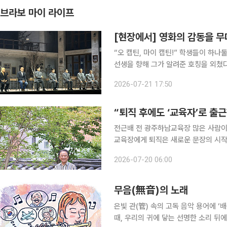
브라보 마이 라이프
[현장에서] 영화의 감동을 무
“오 캡틴, 마이 캡틴!” 학생들이 하나둘 책상 위로 올라섰다. 학교에서 쫓겨나 교실을 떠나는 키팅
선생을 향해 그가 알려준 호칭을 외쳤
학생들을 바라보다 가만히 고개를 숙였다
2026-07-21 17:50
쳐진 순간이었다. 1990년 개봉해
“퇴직 후에도 ‘교육자’로 출
전근배 전 광주하남교육장 많은 사람이 퇴직을 인생의 쉼표라고 말한다. 하지만 전근배 전 광주하남
교육장에게 퇴직은 새로운 문장의 시작이
예방 교육자료를 만들고 인성교육 강
2026-07-20 06:00
다. 지역사회에서는 준법 캠페인과 공
무음(無音)의 노래
은빛 관(管) 속의 고독 음악 용어에 ‘
때, 우리의 귀에 닿는 선명한 소리 