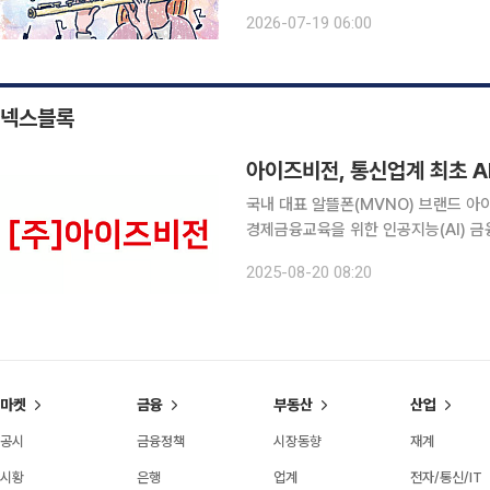
것을 말한다. 차갑고 견고한 금속의 골
2026-07-19 06:00
감싸안는 온기이자 체온이다. 연주가 
넥스블록
국내 대표 알뜰폰(MVNO) 브랜드 
경제금융교육을 위한 인공지능(AI) 금융
이 경제금융교육 플랫폼 ‘퓨처뱅크 삐뽀
2025-08-20 08:20
을 자연
마켓
금융
부동산
산업
공시
금융정책
시장동향
재계
시황
은행
업계
전자/통신/IT