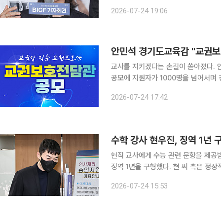
한 이유를 밝혔다. 이날 신봉선은 “저희 팀은 전유성 선생님의 제자들로 이루어졌다”라며 “선생님
2026-07-24 19:06
이 담임 교수로 계셨던 예원대학교 코미
교사를 지키겠다는 손길이 쏟아졌다.
공모에 지원자가 1000명을 넘어서며 
검토하고 나섰다. 비상근 재능기부에 최
2026-07-24 17:42
일 이투데이 취재를 종합하면 안민석 
수학 강사 현우진, 징역 1년 
현직 교사에게 수능 관련 문항을 제공
징역 1년을 구형했다. 현 씨 측은 정
고는 8월 26일 내려질 예정이다. 서울중앙지법 형사10단독은 24일 청탁금지법 위반 혐의로 기소
2026-07-24 15:53
된 현 씨 등에 대한 결심공판을 열었다.