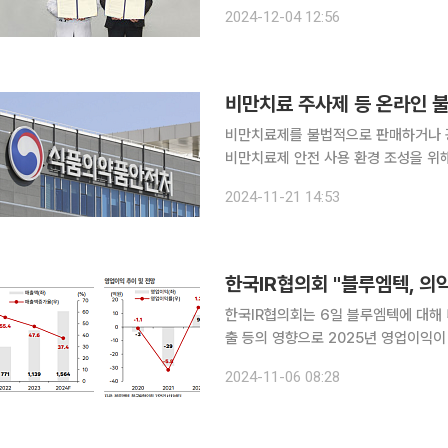
김용진 서울대학교병원 의생명연구원장
2024-12-04 12:56
다. 한국 노보 노디스크제약은 올해 
비만치료 주사제 등 온라인 불
비만치료제를 불법적으로 판매하거나 광고한 온
비만치료제 안전 사용 환경 조성을 위해
이달 14일까지 1개월간 집중 단속한
2024-11-21 14:53
한국IR협의회 "블루엠텍, 의
한국IR협의회는 6일 블루엠텍에 대해
출 등의 영향으로 2025년 영업이익이 흑자전환 할
유통플랫폼 전문기업으로, 전문의약품을
2024-11-06 08:28
SK바이오사이언스의 백신 공급을 시작