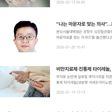
2026-02-15 06:00
어 주의해야 한다. 김원
“나는 마운자로 맞는 의사”…
분당서울대병원은 장형우 심장혈관흉부외
마운자로를 맞는 의사다’를 출간했다고 20일 밝혔다. 이 책은 심장
비만 환자였던 저자가 118kg에서 8
2026-01-20 10:47
담았다. “공부보다 살 빼는 게 더 
비만치료제·진통제 타이레놀, 
부작용 논란에 글로벌 제약시장을 뒤흔
통제 타이레놀(성분명 아세트아미노펜)
규모 연구결과가 기존 부작용 우려를 
2026-01-19 13:13
는 평가가 나온다. 19일 