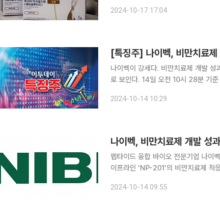
다. 주 1회, 1개월(4주)씩 투여하도
2024-10-17 17:04
만에야 한국에 들어
[특징주] 나이벡, 비만치료제
나이벡이 강세다. 비만치료제 개발 성
로 보인다. 14일 오전 10시 28분 기준 나이벡은 전 거래일 대비 29.99%(5410원) 오른 2만
3450원에 거래 중이다. 이날 나이벡은 미국 보스턴에서 열리는 ‘파마 파트너링 서밋’에서 ‘NP-
2024-10-14 10:29
201’의 비만치료제 적응증 확대에 관
나이벡, 비만치료제 개발 성과
펩타이드 융합 바이오 전문기업 나이벡
이프라인 ‘NP-201’의 비만치료제 적
함께 폐섬유증, 염증성장질환, 폐동맥 고
2024-10-14 09:55
트너링 서밋은 제약회사, 바이오텍, 연