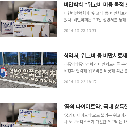
비만학회 “위고비 미용 목적 
대한비만학회가 ‘위고비’ 등 비만치료
했다. 비만학회는 23일 성명서를 통해 “비만이 심각한 사회 문제가 되는 시점에서 매우 효과적인 항
비만약물 위고비가 한국에 출시되는 것
2024-10-23 13:31
우리 사회에서 오·남용될 수 있는 상황
식약처, 위고비 등 비만치료제
식품의약품안전처가 비만치료제를 온라인에서
세청과 협력해 위고비를 비롯해 최근 출
해외 직구를 차단하겠다고 22일 밝혔다. 식약처는 주요 온라인 쇼핑몰을 대상으로 비만치료
2024-10-22 18:17
'꿈의 다이어트약', 국내 상
'꿈의 다이어트약'으로 불리는 위고비가 국내에 상륙했습니다.
사 노보노디스크가 개발한 위고비는 15일 국내에 정식