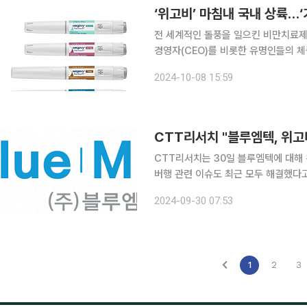
‘위고비’ 마침내 국내 상륙…
전 세계적인 돌풍을 일으킨 비만치료제 
경영자(CEO)를 비롯한 유명인들의 
장의 판도를 뒤흔들지 주목된다. 8일 업계에 따르면 노보 노디스크는 위고비를 이달 15일 국내 출시
2024-10-08 15:59
한다. 위고비의 중간 유통을 담당하는
CTT리서치 "블루엠텍, 위고
CTT리서치는 30일 블루엠텍에 대해
버행 관련 이슈도 최근 모두 해결했다고 분석했다. 블루엠텍은 전문의약품을
해 판매하는 것을 주 사업으로 병·의
2024-09-30 07:53
랫폼을 운영 중이다. C
1
2
3