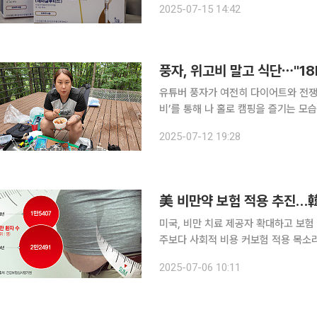
2025-07-15 14:42
가 놓치기 쉬운 유의사항을 안내했다.
풍자, 위고비 말고 식단⋯"18
유튜버 풍자가 여전히 다이어트와 전쟁 중임을 알렸다. 11일 풍자는 
비’를 통해 나 홀로 캠핑을 즐기는 모습을 공개했다. 영상에서 풍자는 숲
된 해먹에 누워 “너무 좋다. 하늘이 
2025-07-12 19:28
이후 풍자는 저녁으로 부대찌개, 아침
美 비만약 보험 적용 추진…
미국, 비만 치료 제공자 확대하고 보험
주보다 사회적 비용 커보험 적용 목소리, 점
료 확대와 건강보험 적용을 추진하면서
2025-07-06 10:11
다. 6일 제약‧바이오업계에 따르면 