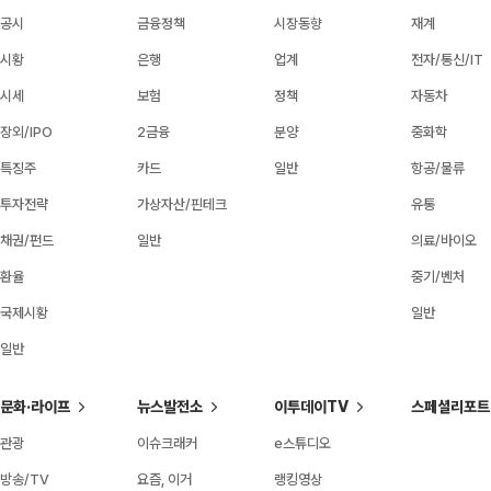
공시
금융정책
시장동향
재계
시황
은행
업계
전자/통신/IT
시세
보험
정책
자동차
장외/IPO
2금융
분양
중화학
특징주
카드
일반
항공/물류
투자전략
가상자산/핀테크
유통
채권/펀드
일반
의료/바이오
환율
중기/벤처
국제시황
일반
일반
문화·라이프
뉴스발전소
이투데이TV
스페셜리포트
관광
이슈크래커
e스튜디오
방송/TV
요즘, 이거
랭킹영상