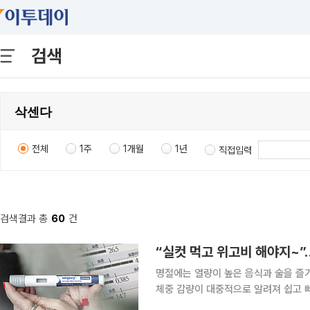
검색
전체
1주
1개월
1년
직접입력
검색결과 총
60
건
“실컷 먹고 위고비 해야지~”
명절에는 열량이 높은 음식과 술을 즐
체중 감량이 대중적으로 알려져 쉽고 
단기간 급격한 감량을 시도했다가는 요