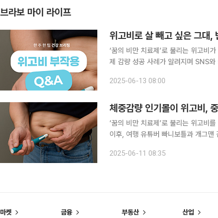
브라보 마이 라이프
위고비로 살 빼고 싶은 그대,
‘꿈의 비만 치료제’로 불리는 위고비가
제 감량 성공 사례가 알려지며 SNS와
중 감량에 대한 기대만큼이나 주의할 
2025-06-13 08:00
수 있지만, 특히 중장년층은 기저질환
체중감량 인기몰이 위고비, 
‘꿈의 비만 치료제’로 불리는 위고비를
이후, 여행 유튜버 빠니보틀과 개그맨 김
제다. 단기간 감량에 효과적이라는 입
2025-06-11 08:35
없이 무분별한 사용은 위험하다고 경고
마켓
금융
부동산
산업