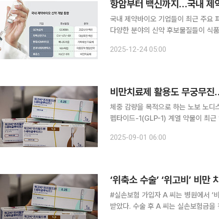
항암부터 백신까지…국내 제약
국내 제약바이오 기업들이 최근 주요 
다양한 분야의 신약 후보물질들이 식
으로 보인다. 23일 제약바이오 업계에 따르면 최근 GC녹십자와 차백신연구소가 새로운 백신 개발
2025-12-24 05:00
에 시동을 걸었다. GC녹십자는 코로
비만치료제 활용도 무궁무진…
체중 감량을 목적으로 하는 노보 노디
펩타이드-1(GLP-1) 계열 약물이 최
업계는 고혈압과 이상지질혈증 등 체중 
2025-09-01 06:00
활용될 수 있
‘위축소 수술’ ‘위고비’ 비만
#실손보험 가입자 A 씨는 병원에서 ‘
받았다. 수술 후 A 씨는 실손보험금을
보장하지 않는 질환이라는 이유에서다. 금융감독원은 15일 주요 분쟁 사례를 통해 실손보험 가