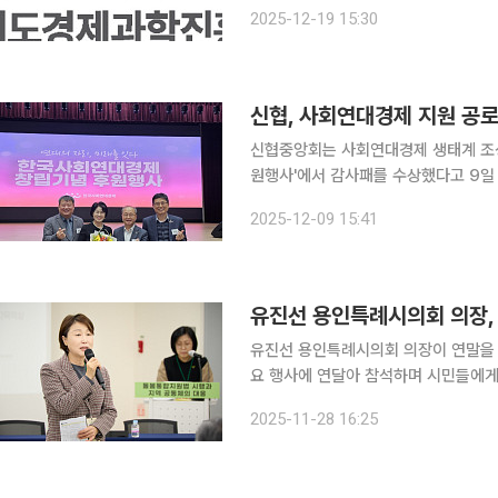
서 도 산하 공공기관 가운데 대상을 수상했다고 19일 밝혔다
2025-12-19 15:30
확대와 공공구매 활성화를 목표로, 공
신협, 사회연대경제 지원 공로
신협중앙회는 사회연대경제 생태계 조성
원행사'에서 감사패를 수상했다고 9일 밝혔다. 이번 수상은 신협이 지난 13년간
경제 조직의 성장 기반을 확장하고, 
2025-12-09 15:41
과다. 신협은 2013년 '사회적경제
유진선 용인특례시의회 의장이 연말을 
요 행사에 연달아 참석하며 시민들에게
접근성·장애인 자립 등 용인의 핵심 사회 현안
2025-11-28 16:25
용인시 마을공동체지원센터 다목적실에서