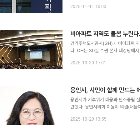
부개정령안을 입법예고했다고 밝혔다. 
2025-11-11 10:00
경기주택도시공사(GH)가 비아파트 지
다. GH는 30일 수원 본사 대강당에
‘GH 케어허브(GH Care Hub)’ 사업설명회를 성황
2025-10-30 17:01
내 근린생활시설과 주민공동시설 등 
용인시가 기후위기 대응과 탄소중립 실
련했다. 용인시의회 이윤미 의원(더불어민주당·비례대표)이 대표 발의한 ‘용인시 시민참여형 에너지
전환 지원 조례안’이 제296회 임시회 제
2025-10-29 13:55
는 화석연료 중심의 기존 에너지 체계