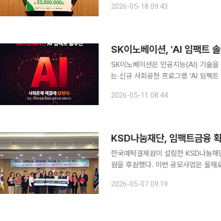
2026-05-18 09:43
하는 아동·청소년 약 800명의 문화예
SK이노베이션은 인공지능(AI) 기술
는 신규 사회공헌 프로그램 ‘AI 임팩트 솔루션
션은 단순 아이디어 발굴에 그치지 않고
2026-05-11 08:44
다. 선발된 10개 팀에는 실증 개발비를
KSD나눔재단, 임팩트금융 
한국예탁결제원이 설립한 KSD나눔재단
원을 후원했다. 이번 공모사업은 올해로 3년째다. KSD나눔재단은 지난 6
선정된 사회적경제조직 3개 기관에 후원금을 전달했다고
2026-05-07 09:19
아카데미’를 수료한 사회적경제조직을