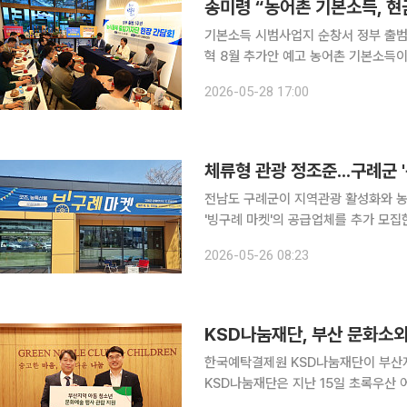
송미령 “농어촌 기본소득, 현
기본소득 시범사업지 순창서 정부 출범
혁 8월 추가안 예고 농어촌 기본소득이 정부 출범 1년 농정의 대표 성과로 부각됐다. 인구 감소와 상
권 위축이 맞물린 농촌에 소비 기반을 
2026-05-28 17:00
정부는 농어촌 기본소득을 단순한 현금
체류형 관광 정조준...구례군 
전남도 구례군이 지역관광 활성화와 농
'빙구례 마켓'의 공급업체를 추가 모집한다고 26일 밝혔다. 3월 
연 이 마켓은 매주 주말과 공휴일마다
2026-05-26 08:23
있다. 방문객 증가와 함께 로컬 제품
KSD나눔재단, 부산 문화소외
한국예탁결제원 KSD나눔재단이 부산
KSD나눔재단은 지난 15일 초록우산
18일 밝혔다. 이번 후원금은 부산지역 다문화가족지원센터, 장애인복지관, 아동복지기관 등을 이용