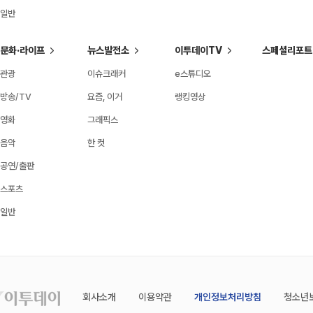
일반
문화·라이프
뉴스발전소
이투데이TV
스페셜리포트
관광
이슈크래커
e스튜디오
방송/TV
요즘, 이거
랭킹영상
영화
그래픽스
음악
한 컷
공연/출판
스포츠
일반
회사소개
이용약관
개인정보처리방침
청소년