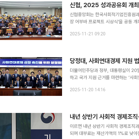
신협, 2025 성과공유회 개
신협중앙회는 한국사회적기업진흥원과 '
장 어부바 프로젝트 시상식'을 공동 개최했다고 21일 밝혔다.
성화하기 위해 사회적경제기업 전용 
2025-11-21 09:20
회적예탁
당정대, 사회연대경제 지원 법
더불어민주당과 정부, 대통령실이 20
하고 국가 지원 근거를 마련하는 ‘사회연대경제
회관에서 열린 ‘사회연대경제 성장 촉
2025-11-20 14:16
환 대통령비서실 경청통합수석비서관, 
내년 상반기 사회적 경제조직·
이르면 내년 상반기 사회적 경제조직과
되며 대부료는 재산가액의 1%로 낮아진다. 기획재정부는 11일 이러한 내용의 국유재산