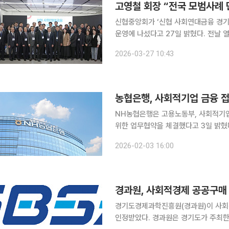
고영철 회장 “전국 모범사례 
신협중앙회가 ‘신협 사회연대금융 경기
운영에 나섰다고 27일 밝혔다. 전날 열린 개소식에는 고영철 회장과 남양호 경기도사회적경제원장,
김은선 경기도협동조합협의회장, 전찬구
2026-03-27 10:43
농협은행, 사회적기업 금융 
NH농협은행은 고용노동부, 사회적기
위한 업무협약을 체결했다고 3일 밝혔다. 사회적기업은 취약계층 고용 창출과 사회서비스 
사회적 가치를 실현하고 있음에도 담보
2026-02-03 16:00
우가 많다. 이번 협약은 사회적기업의
경과원, 사회적경제 공공구매 
경기도경제과학진흥원(경과원)이 사회
인정받았다. 경과원은 경기도가 주최한 ‘2025년 경기도 사회적경제 공공구매 우수사례 공모전’에