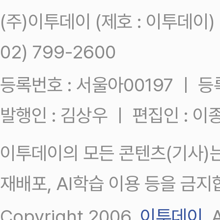
(주)이투데이 (제호 : 이투데이
02) 799-2600
등록번호 : 서울아00197 ㅣ 등록일
발행인 : 김상우 ㅣ 편집인 : 
이투데이의 모든 콘텐츠(기사)는
재배포, AI학습 이용 등을 금지
Copyright 2006.
이투데이
.