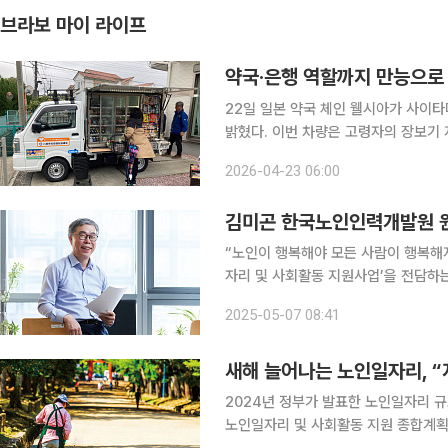
브라보 마이 라이프
약국·은행 역할까지 만능으로
22일 일본 약국 체인 웰시아가 사이
밝혔다. 이번 차량은 고령자의 장보기
을 목표로 내세웠다. 운영은 이달 1
2026-04-23 06:00
전국 39개 지자체, 42대로 확대됐다. 
김미곤 한국노인인력개발원 원
“노인이 행복해야 모든 사람이 행복해지
자리 및 사회활동 지원사업’을 전담하
인인력개발원 원장은 노인 일자리 정책의
2025-05-07 08:41
해 11월에 ‘노인 일자리 및 사회활동 
새해 늘어나는 노인일자리, “
2024년 정부가 발표한 노인일자리 규모
노인일자리 및 사회활동 지원 종합계획’