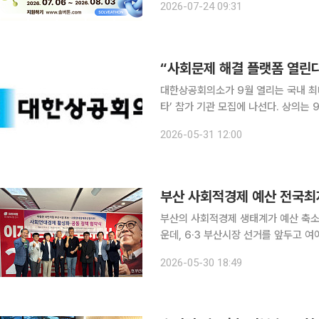
2026-07-24 09:31
지방소멸극복 아이디어 솔버톤은 정부와
“사회문제 해결 플랫폼 열린
대한상공회의소가 9월 열리는 국내 최
타’ 참가 기관 모집에 나선다. 상의는 9월 21일부터 이틀간 서울 코엑스에서 열리는 ‘제3회 대한민
국 사회적가치 페스타’의 참여 기관 및 단체를 모집한
2026-05-31 12:00
행동으로, 문제를 넘어 해결로(Insight f
부산의 사회적경제 생태계가 예산 축소
운데, 6·3 부산시장 선거를 앞두고 
경쟁에 나섰다. 현재 부산에는 사회적기업 236개, 협동조합 1190개, 마을기업 61개, 자활기업 62
2026-05-30 18:49
개, 공유기업 42개 등 총 1591개의