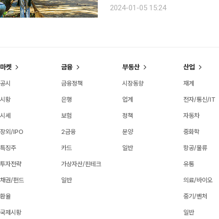
은 일자리 창출’을 목표로, 양질의 민
2024-01-05 15:24
국노인인력개발원이 발행한 ‘고령사회의
마켓
금융
부동산
산업
공시
금융정책
시장동향
재계
시황
은행
업계
전자/통신/IT
시세
보험
정책
자동차
장외/IPO
2금융
분양
중화학
특징주
카드
일반
항공/물류
투자전략
가상자산/핀테크
유통
채권/펀드
일반
의료/바이오
환율
중기/벤처
국제시황
일반