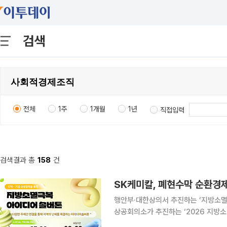
검색
전체
1주
1개월
1년
직접입력
검색결과 총
158
건
SK케미칼, 폐현수막 순환경제
행안부·대한상의서 추진하는 ‘지방소멸극복 아이디어 솔
상공회의소가 추진하는 ‘2026 지방
전처리와 자원화까지 연결하는 전국 단