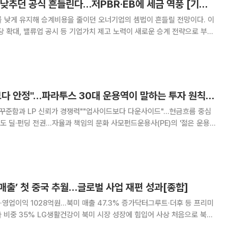
주가 눌러 승계비용 낮추던 공식 흔들린다…저PBR·EB에 세금 역풍 [기업승계 대전환]
를 낮게 유지해 승계비용을 줄이던 오너기업의 셈법이 흔들릴 전망이다. 이
당 확대, 밸류업 공시 등 기업가치 제고 노력이 새로운 승계 전략으로 부상
R 기업
) 발행 후 주가가 급락한 기업의 상장주
"무리한 외형 확장보다 안정"…파라투스 30대 운용역이 말하는 투자 원칙 [PE의 젊은 피]
"꾸준함과 LP 신뢰가 경쟁력""업사이드보다 다운사이드"…현금흐름 중심
권…자율과 책임의 문화 사모펀드운용사(PE)의 '젊은 운용
. 자금 모집(펀딩)과 투자처 물색(딜 소싱), 투자 검토까지 젊은 운용역이
. 최근 국민성장펀드 위탁운용사(GP)
 매출’ 첫 중국 추월…글로벌 사업 재편 성과[종합]
원·영업이익 1028억원…북미 매출 47.3% 증가닥터그루트·더후 등 프리미
성장에 힘입어 사상 처음으로 북미
 중국 중심이던 해외 사업 구조를 북미 등으로 다변화하는 전략이 본격적인