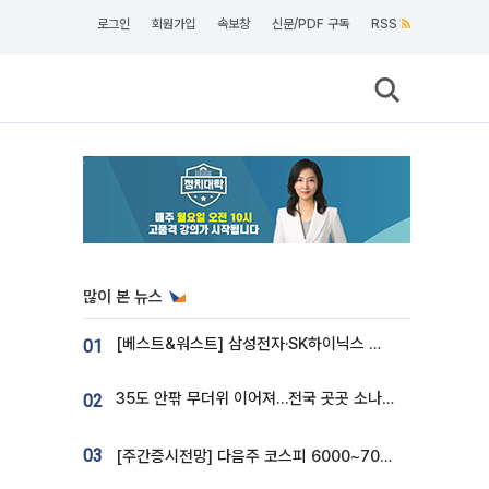
로그인
회원가입
속보창
신문/PDF 구독
RSS
많이 본 뉴스
[베스트&워스트] 삼성전자·SK하이닉스 밀린 한 주…상상인증권은 85% 급등
01
35도 안팎 무더위 이어져…전국 곳곳 소나기 [오늘 날씨]
02
03
[주간증시전망] 다음주 코스피 6000~7000⋯“外人 수급은 정책이 변수”