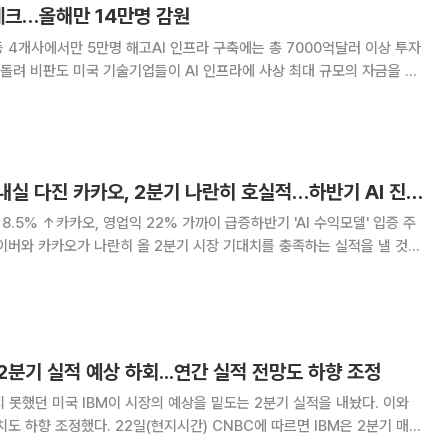
테크…올해만 14만명 감원
등 4개사에서만 5만명 해고AI 인프라 구축에는 총 7000억달러 이상 투자
프라에 사상 최대 규모의 자금을 투
4만 명을 감원한 것으로 나타났다. AI가 IT 업계의 일자리를 늘릴 것이라
 인건비를 줄여 데이터센터 투자
외형 지킨 네이버ㆍ내실 다진 카카오, 2분기 나란히 호실적…하반기 AI 진검승부
 8.5% ↑카카오, 영업익 22% 가까이 급증하반기 'AI 수익모델' 입증 주
장기화라는 악조건 속에서도 네이버는 주력 본업의 외형 확대를 이어갔고,
이익 체력을 다지며 나란히 역대급
, 2분기 실적 예상 하회...연간 실적 전망도 하향 조정
지 못했던 미국 IBM이 시장의 예상을 밑도는 2분기 실적을 내놨다. 이와
시간) CNBC에 따르면 IBM은 2분기 매출