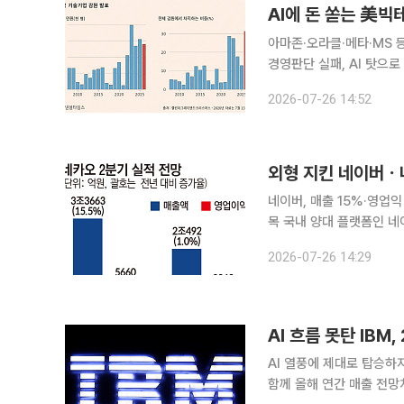
AI에 돈 쏟는 美빅
아마존·오라클·메타·MS 
경영판단 실패, AI 탓으로 돌려 비판도 미국 기술기업들이 AI 인
입하면서도 올해 들어 약 1
2026-07-26 14:52
는 기대와 달리 빅테크가
네이버, 매출 15%·영업익
목 국내 양대 플랫폼인 네이버와 카카오가 나란히 올 2분기 시장 기대치를 충족하는 실적을 낼 것으
로 관측된다. 내수 침체 
2026-07-26 14:29
카카오는 비용 효율화로 
AI 흐름 못탄 IBM
AI 열풍에 제대로 탑승하
함께 올해 연간 매출 전망치도 하향 조정했다. 22일(현지