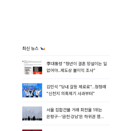
최신 뉴스
李대통령 “청년이 결혼 망설이는 일
없어야...제도상 불이익 조사”
김민석 “당내 갈등 제로로”…정청래
“신천지 의혹제기 사과부터”
서울 집합건물 거래 회전율 1위는
은평구⋯'금천·강남'은 하위권 맴돌
아