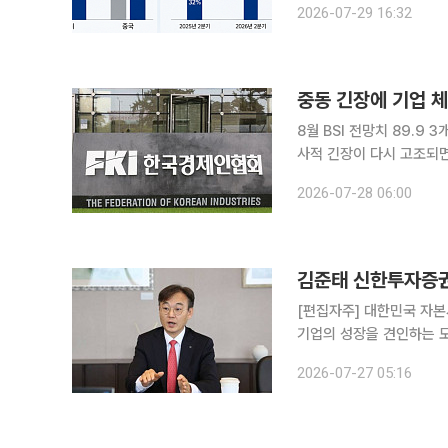
2026-07-29 16:32
중동 긴장에 기업 체
8월 BSI 전망치 89.9 3
사적 긴장이 다시 고조되
가격 상승 우려가 커진 석
2026-07-28 06:00
[편집자주] 대한민국 자
기업의 성장을 견인하는 
선에서, 증권사 기업금융(I
2026-07-27 05:16
잡는 손' 기획을 통해 주요