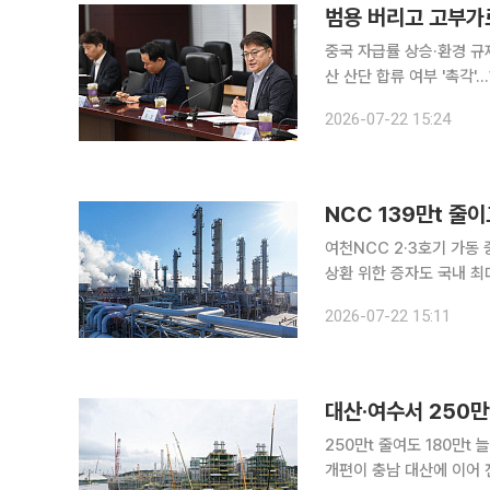
범용 버리고 고부가로
중국 자급률 상승·환경 규
산 산단 합류 여부 '촉각'…하반기 종합대책 
롯데케미칼·한화솔루션·DL
2026-07-22 15:24
편’은 벼랑 끝에 내몰린 
NCC 139만t 줄
여천NCC 2·3호기 가동
상환 위한 증자도 국내 최대 석유화학 생산 거점인 여수산업단지의 첫 구조개편이 본궤도에 올랐다.
롯데케미칼 여수공장 나프
2026-07-22 15:11
화솔루션과 DL케미칼은 
대산·여수서 250
250만t 줄여도 180만t 늘어나울산이 
개편이 충남 대산에 이어 