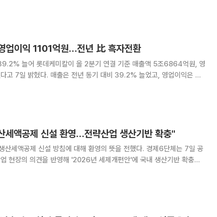
침이다. 7일 롯데케미칼은 올 2분기 연결 기준 매출 5
 영업이익 1101억원…전년 比 흑자전환
 기준 매출액 5조6864억원, 영
동기 대비 39.2% 늘었고, 영업이익은 흑
 시장 전망치를 밑돌았다. 롯데케미칼 측은 중동의 지정학적
망 불확실성이 지속됐음에도
산세액공제 신설 환영…전략산업 생산기반 확충"
공제 신설 방침에 대해 환영의 뜻을 전했다. 경제6단체는 7일 공
산업 현장의 의견을 반영해 '2026년 세제개편안'에 국내 생산기반 확충을
 것을 환영한다"고 밝혔다. 경제계는 세계 각국이 첨단산업
기 위해 경쟁하는 상황에서 세제지원 범위를