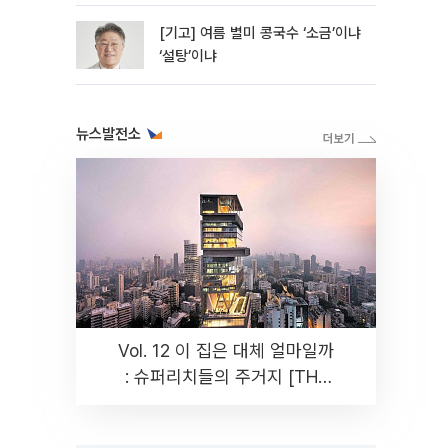
[기고] 여름 별미 콩국수 ‘소금’이냐
‘설탕’이냐
뉴스발전소
Vol. 12 이 집은 대체 얼마일까
: 슈퍼리치들의 주거지 [THE
RARE]