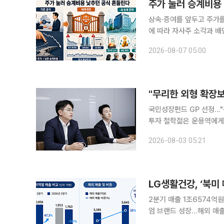
상속·증여를 앞두고 주가
에 따라 자사주 소각과 배
할 것이라는 관측이 나온다. 6일 금융투자업계에 따르면 2026년 세제개편안은 장기 저PB
2026-08-07 05:00
과 중복상장·교환사채(EB
국민성장펀드 GP 선정…
투자 철학젊은 운용역에게도 딜·펀딩 전
역'들의 역할이 커지고 있다
2026-08-03 05:21
주도하는 사례가 늘고 있다
LG생활건강, ‘북미
2분기 매출 1조6574억
엄 브랜드 성장…해외 매출 비중 35% LG생활건강이 북미 시장 
매출이 중국을 넘어섰다.