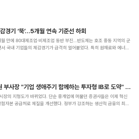
성과를 내고 있다는 평가다. LG생활건강은 올해 2분기 연결
감경기 ‘뚝’…5개월 연속 기준선 하회
개월 만에 80대제조업·비제조업 동반 부진…반도체는 호조 중동 지역의 군
면서 국내 기업들의 체감경기가 급격히 얼어붙었다. 특히 원재료와 에너지
유정제·화학 업종의 경기 전망은 글로벌 금융위기 이후 가장 낮은 수준으
로 떨어진 것으로 나타났다. 한국경제인협회는 매출액 기준 6
김준태 신한투자증권 부사장 "기업 생애주기 함께하는 투자형 IB로 도약" [커버리지, 기업을 잡는 손]⑨
본시장의 지형도가 바뀌었다. 단순 중개업에 머물던 증권사들은 이제 혁신
모험자본 공급처로 체질을 개선했다. 정부가 강조하는 생산적 금융의 최전
B)의 역할은 그 어느 때보다 막중해졌다. 이에 본지는 '커버리지, 기업을
 증권사들의 IB 수장들을 만나, IB 강