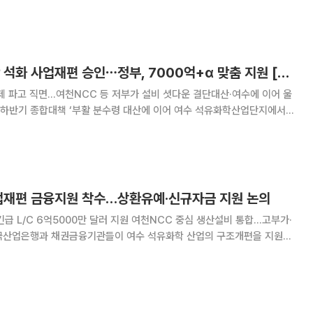
 증가한 171억6000만 달러를 기록했다고 밝혔다. 이는 시장조사업체
 175억8000만 달러를 밑
대산 이어 여수 산단 석화 사업재편 승인⋯정부, 7000억+α 맞춤 지원 [종합]
제 파고 직면…여천NCC 등 저부가 설비 셧다운 결단대산·여수에 이어 울
 ‘부활 분수령 대산에 이어 여수 석유화학산업단지에서도
다. 여천NCC·롯데케미칼·한화솔루션·DL케미칼 등 4개사가 8000억
고, 정부도 7000억원이 넘는 지원에 나
사업재편 금융지원 착수…상환유예·신규자금 지원 논의
급 L/C 6억5000만 달러 지원 여천NCC 중심 생산설비 통합…고부가·
 착수했다. 채권단은 사업재편 과정에서 원료 조달에 차질이 발생하지 않도
에 총 6억5000만 달러 규모의 긴급 수입신용장