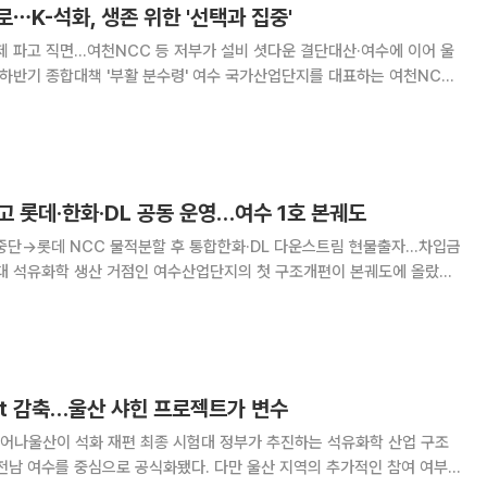
⋯K-석화, 생존 위한 '선택과 집중'
제 파고 직면…여천NCC 등 저부가 설비 셧다운 결단대산·여수에 이어 울
'부활 분수령' 여수 국가산업단지를 대표하는 여천NCC·
케미칼 등 석유화학(이하 석화) 4개사가 단행한 이른바 ‘여수 1호 사업재
한국 석화 산업의 생존을 위한 절박한
이고 롯데·한화·DL 공동 운영…여수 1호 본궤도
 중단→롯데 NCC 물적분할 후 통합한화·DL 다운스트림 현물출자…차입금
타분해설비(NCC)와 기초소재 사업을 떼어내 여천NCC와 통합하고, 한
다운스트림 사업을 현물출자해 3사가 균등
만t 감축…울산 샤힌 프로젝트가 변수
석화 재편 최종 시험대 정부가 추진하는 석유화학 산업 구조
전남 여수를 중심으로 공식화됐다. 다만 울산 지역의 추가적인 참여 여부