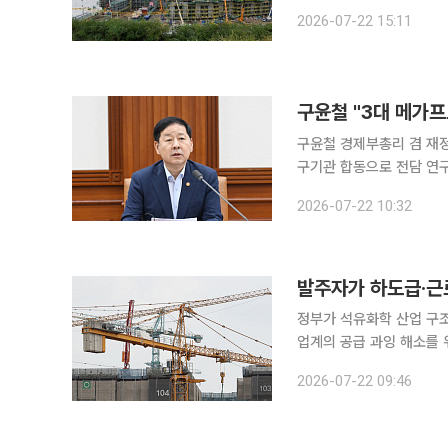
가 석화 산업 재편의 성패를 좌우할 변수로 
2026-07-22 15:11
을 중심으로 추진되는 ‘여수
구윤철 "3대 메가프
구윤철 경제부총리 겸 재정
구기관 합동으로 전담 연
말했다. 구 부총리는 이날 정부서울청사에서 비상경제본부회의 겸 경제·산업경쟁력강화 관계장관회
2026-07-22 10:32
발주자가 하도급·근
정부가 석유화학 산업 구
업계의 공급 과잉 해소를 
지원에 나서는 한편, 건
2026-07-22 09:46
차세대 전자대금지급시스템