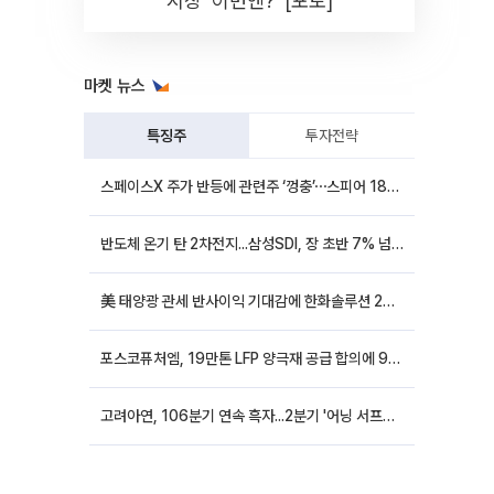
시장 '이번엔?' [포토]
마켓 뉴스
특징주
투자전략
스페이스X 주가 반등에 관련주 ‘껑충’⋯스피어 18%ㆍ에이치브이엠 12%↑
반도체 온기 탄 2차전지...삼성SDI, 장 초반 7% 넘게 껑충
美 태양광 관세 반사이익 기대감에 한화솔루션 20%대·OCI홀딩스 14%대 급등
포스코퓨처엠, 19만톤 LFP 양극재 공급 합의에 9%대 강세
고려아연, 106분기 연속 흑자...2분기 '어닝 서프라이즈'에 장 초반 12%대 강세