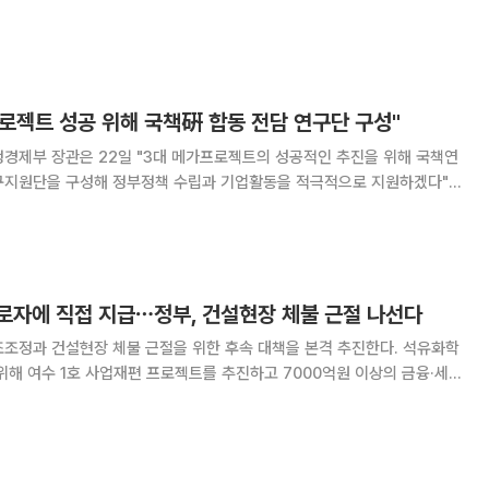
거론되고 있다. 22일 정부는 롯데케미칼과 여천NCC 등
 1호’ 사업재편을 승인했다. 앞
로젝트 성공 위해 국책硏 합동 전담 연구단 구성"
경제부 장관은 22일 "3대 메가프로젝트의 성공적인 추진을 위해 국책연
구지원단을 구성해 정부정책 수립과 기업활동을 적극적으로 지원하겠다"고
의를 주재하며 이같이 밝혔다. 연구지원단은 경제·인문사회연구회(NRC)와
로자에 직접 지급⋯정부, 건설현장 체불 근절 나선다
조조정과 건설현장 체불 근절을 위한 후속 대책을 본격 추진한다. 석유화학
위해 여수 1호 사업재편 프로젝트를 추진하고 7000억원 이상의 금융·세제
설현장에서는 발주자가 하도급업체와 근로자에게 공사대금을 직접 지급하는
을 구축하기로 했다. 또 3대 메가프로젝트를