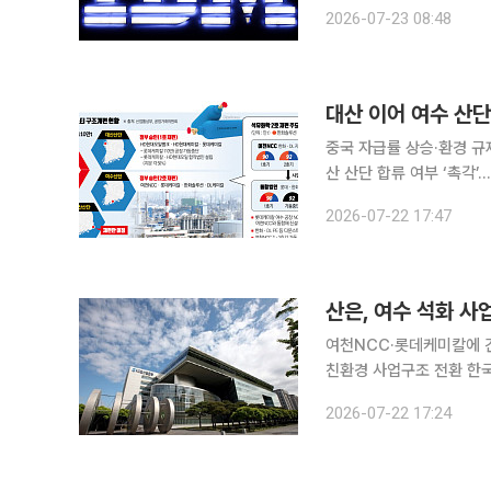
액이 전년 동기 대비 1%
2026-07-23 08:48
LSEG가 집계한 시장전망치
중국 자급률 상승·환경 규
산 산단 합류 여부 ‘촉각’…하반기 종합대책
대규모 사업재편이 본격화된
2026-07-22 17:47
원 규모의 자구안을 시행하
산은, 여수 석화 
여천NCC·롯데케미칼에 긴
친환경 사업구조 전환 한국산업은행과 채권금융기관들이 여수 석유화학 산업의 구조개편을 지원하
기 위한 금융지원 절차에
2026-07-22 17:24
록 여천NCC와 롯데케미칼