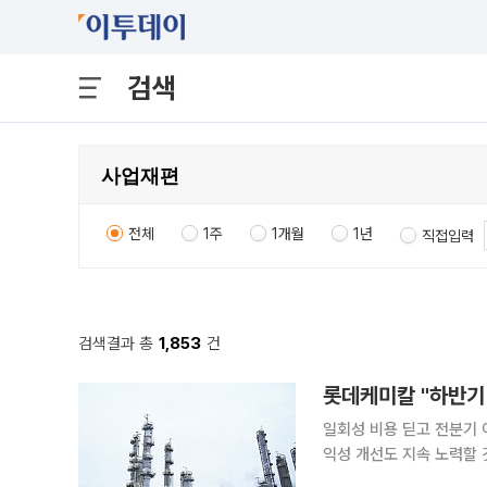
검색
전체
1주
1개월
1년
직접입력
검색결과 총
1,853
건
일회성 비용 딛고 전분기 
익성 개선도 지속 노력할 것” 롯데케미칼이 2분기 재고자산 평가손실·정기보수 영향에도
를 이어간 가운데, 하반기