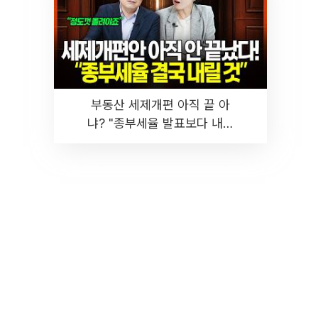
부동산 세제개편 아직 끝 아
냐? "종부세율 발표보다 내릴
것" 장기거주·양도세 전망 I 집
땅지성 I 김인만, 진미윤