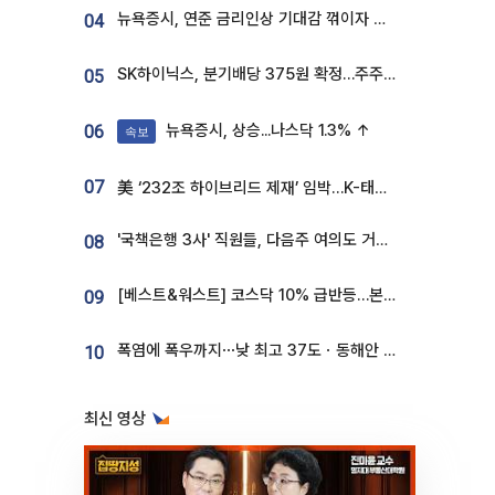
뉴욕증시, 연준 금리인상 기대감 꺾이자 상승...S&P500 사상 최고치 [종합]
04
SK하이닉스, 분기배당 375원 확정…주주환원책 9월로 앞당겨 발표
05
뉴욕증시, 상승...나스닥 1.3% ↑
06
속보
07
美 ‘232조 하이브리드 제재’ 임박…K-태양광, 불확실성 털고 날개 다나
'국책은행 3사' 직원들, 다음주 여의도 거리 나서는 까닭은
08
[베스트&워스트] 코스닥 10% 급반등…본느, 최대주주 변경 기대에 270% 폭등
09
폭염에 폭우까지⋯낮 최고 37도ㆍ동해안 강한 비 [날씨]
10
최신 영상