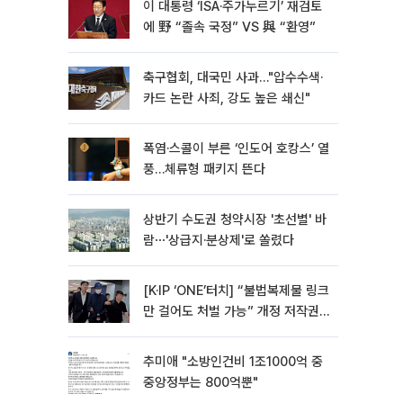
이 대통령 ‘ISA·주가누르기’ 재검토
에 野 “졸속 국정” VS 與 “환영”
축구협회, 대국민 사과…"압수수색·
카드 논란 사죄, 강도 높은 쇄신"
폭염·스콜이 부른 ‘인도어 호캉스’ 열
풍…체류형 패키지 뜬다
상반기 수도권 청약시장 '초선별' 바
람⋯'상급지·분상제'로 쏠렸다
[K·IP ‘ONE’터치] “불법복제물 링크
만 걸어도 처벌 가능” 개정 저작권
법 어떻게 바뀌었나
추미애 "소방인건비 1조1000억 중
중앙정부는 800억뿐"