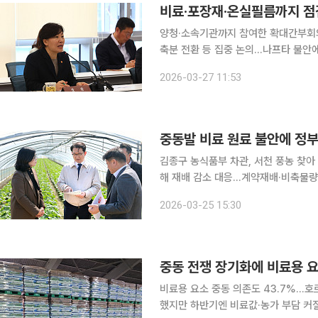
비료·포장재·온실필름까지 점
양청·소속기관까지 참여한 확대간부회
축분 전환 등 집중 논의…나프타 불안에 포장재·필름 대안
정부가 농업과 연관산업 전반의 파급 
2026-03-27 11:53
면세유·수출·국제곡물 등 분야별 애로를
중동발 비료 원료 불안에 정부
김종구 농식품부 차관, 서천 풍농 찾아
해 재배 감소 대응…계약재배·비축물량도 확대 중동발 비료 원료 수급 불안이 커지
검과 수입선 대체 등 선제 대응에 나섰
2026-03-25 15:30
능성이 제기되는 가운데, 봄배추 재배
중동 전쟁 장기화에 비료용 요
비료용 요소 중동 의존도 43.7%…호
했지만 하반기엔 비료값·농가 부담 커질 우려 중동 전쟁 장기화가 국내 농업의 또 