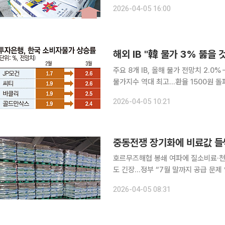
격 보전·원료구입자금 확대 추진 중동 전쟁 장기화가 비료와 사료 시장을 동시에 흔들며 대표적인
2026-04-05 16:00
'밥상물가'인 농축산물 가격 전반을 자
해외 IB "韓 물가 3% 뚫을
주요 8개 IB, 올해 물가 전망치 2.0%→2.4% 상
물가지수 역대 최고…환율 1500원 돌
물·항공료 직격탄 우려 중동발 고유가와 달러당 1500원을 넘어선 고환율이 맞물리면서 한국 경제에
2026-04-05 10:21
중동전쟁 장기화에 비료값 
호르무즈해협 봉쇄 여파에 질소비료·천
도 긴장…정부 “7월 말까지 공급 문제 없어” 중동전쟁 장기화가 비료 시장을 흔들며
장 불안으로 번질 조짐을 보이고 있다.
2026-04-05 08:31
진 데다 천연가스와 해상운임까지 오르