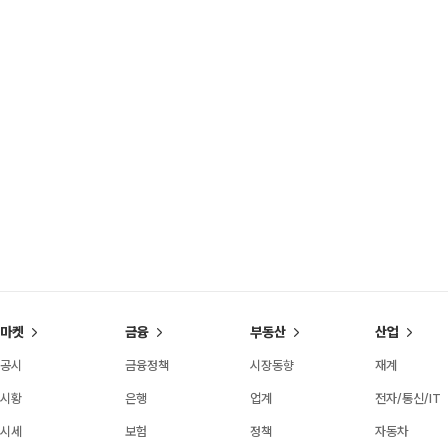
마켓
금융
부동산
산업
공시
금융정책
시장동향
재계
시황
은행
업계
전자/통신/IT
시세
보험
정책
자동차