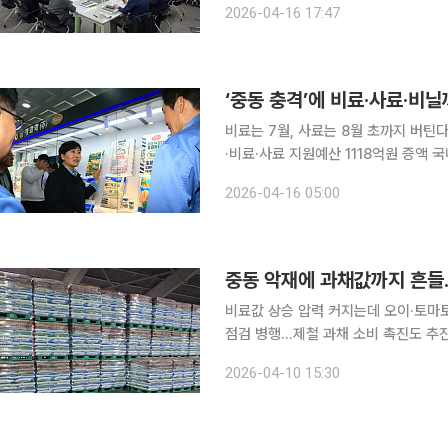
2026-04-16 17:47
기준을 낮춰 생산 부담을 덜고 공급량
비료는 7월, 사료는 8월 초까지 버틴
·비료·사료 지원예산 1118억원 증액 국내 농축산업이 중동 전쟁의 직격탄을 맞았다. 비료와 사료, 농
업용 비닐, 유류 등 영농 투입재 전반
2026-04-16 05:00
장 수급 대란으로 확산되지는 않았지만
중동 악재에 과채값까지 흔들
비료값 상승 압력 커지는데 오이·토마토
점검 병행…제철 과채 소비 촉진도 추진 중동전쟁 여파로 국제유가와 환율 변동성이 커지면서 
등 영농자재 가격 전반에 상승 압력이 
2026-04-10 15:30
작황 호조로 출하량이 늘며 값이 약세