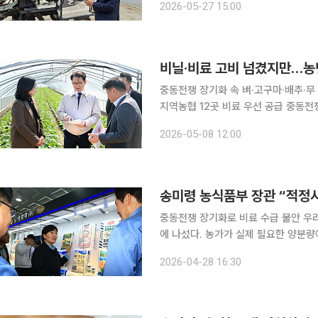
2026-05-27 15:00
시에 하면서 토양검정 자료와 위성 위
비닐·비료 고비 넘겼지만…농
중동전쟁 장기화 속 벼·고구마·배추·무 
지역농협 12곳 비료 우선 공급 중동전쟁 장기화로 비료와 농업용 필름, 면세유 등 농자재 공급망 불
안이 이어지는 가운데 봄철 주요 품목의
2026-05-08 12:00
만 나프타와 요소 등 원료 가격 상승이
중동전쟁 장기화로 비료 수급 불안 우
에 나섰다. 농가가 실제 필요한 양분량
비 부담 완화와 안정적 영농을 함께 끌어내겠다는 취지다. 송미령
2026-04-28 16:30
기 화성시 농업기술센터를 찾아 적정