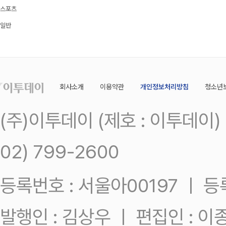
스포츠
일반
회사소개
이용약관
개인정보처리방침
청소년
(주)이투데이 (제호 : 이투데이
02) 799-2600
등록번호 : 서울아00197 ㅣ 등록일
발행인 : 김상우 ㅣ 편집인 : 