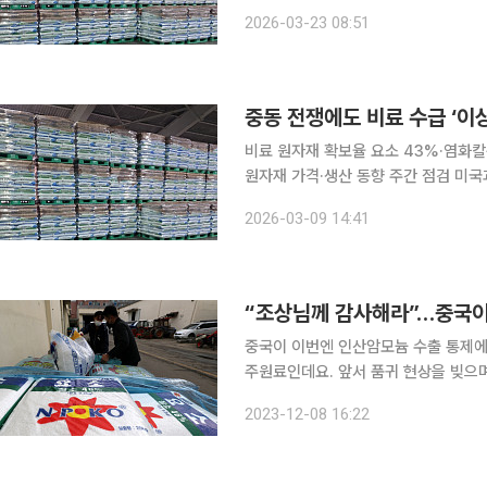
로 떠오르고 있다. 비료 원료인 요소는
2026-03-23 08:51
가격이 흔들릴 수 있다는 우려가 커지고
중동 전쟁에도 비료 수급 ‘이
비료 원자재 확보율 요소 43%·염화칼
원자재 가격·생산 동향 주간 점검 미국과 이란 간 군사 충돌로 글로벌 비료 공급망 차질 우려가 제기
되는 가운데 국내 농업용 비료 수급은 
2026-03-09 14:41
협은 주요 비료업체들과 점검한 결과 
중국이 이번엔 인산암모늄 수출 통제
주원료인데요. 앞서 품귀 현상을 빚으며
제한에 나선 중국에, 국내 산업계뿐 아니라 농
2023-12-08 16:22
료업계 온라인 플랫폼 화학비료망에 