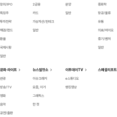
장외/IPO
2금융
분양
중화학
특징주
카드
일반
항공/물류
투자전략
가상자산/핀테크
유통
채권/펀드
일반
의료/바이오
환율
중기/벤처
국제시황
일반
일반
문화·라이프
뉴스발전소
이투데이TV
스페셜리포트
관광
이슈크래커
e스튜디오
방송/TV
요즘, 이거
랭킹영상
영화
그래픽스
음악
한 컷
공연/출판