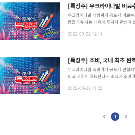
[특징주] 우크라이나발 비료수
우크라이나발 식량위기 공포가 비료수
등을 영위하는 대유에 투자자 관심이 쏠리며 강세를 보인다. 대유
보다 6.97%(380원) 오른 5830
2022-03-22 12:11
의약외품 제조, 수입 및 판매업을 주
우크라이나발 식량위기 공포가 인접지
되고 가격이 폭등한다는 소식에 조비가 상승세다. 조비는 국내 최초 완효성비
공정을 갖추고 총 644개 품목에 비료생산업 허가를 갖고 있다
2022-03-22 11:22
전일대비 1100원(4.78%) 상승한 2
1
2