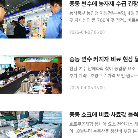
중동 변수에 농자재 수급 긴장
농식품부·농진청·지방정부·농협, 4월 
곳·자재센터 등 700여 곳 점검…비료는 17개 제조업
정부가 농업용 필름과 비료 등 주요 농
2026-04-07 06:00
재 수급 불안과 가격 상승 우려가 커지
중동 변수 커지자 비료 현장
전남 여수 남해화학 찾아 농업용 요소 
추가 계약…추경으로 가격 보전·원료구입자금 확대 중동전쟁 장기화로 호
요소 국제가격 상승 가능성이 커지는 
2026-04-05 16:00
체를 찾아 비료 수급 상황을 직접 점
호르무즈해협 봉쇄에 요소·천연가스·해
어…8월부터 농축산물 생산비 부담 본