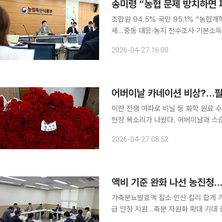
송미령 “농협 문제 방치하면 
조합원 94.5%·국민 95.1% “농협
세…중동 대응·농지 전수조사·기본소득도 점검 송미령 농림축산식품부 장관은 27
지는 경영 환경 속에서 농협의 문제를
2026-04-27 16:00
어버이날 카네이션 비상?…팔
이란 전쟁 여파로 비닐 등 화학 원료
현장 목소리가 나왔다. 어버이날과 스
한 우려도 제기되고 있다. 박태석 과천 화훼협회 회장은 27일 MBC 라디오 ‘김종배의 시선집중’에
2026-04-27 08:52
출연해 현재 상황에 대해 “가격은 둘
액비 기준 완화 나선 농진청…
가축분뇨발효액 질소·인산·칼리 합계 기
급 안정 지원…축분 자원화 확대 기대 중동전쟁 여파로 국제 원자재와 해상 물류 불안이 커지는 가운
데 농촌진흥청이 국내 비료 대체재 확