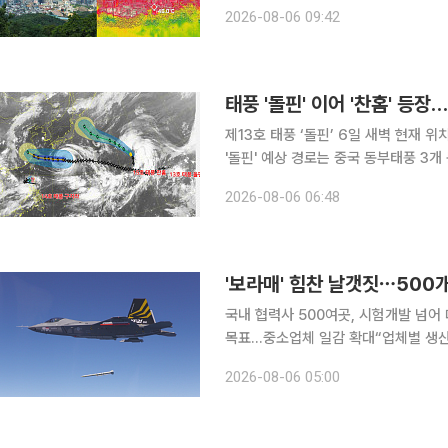
순 이후까지 이어질 가능성이 있으며,
2026-08-06 09:42
이다. 김백민 부경대 환경대기과학과
태풍 '돌핀' 이어 '찬홈' 등장
제13호 태풍 ‘돌핀’ 6일 새벽 현재 
'돌핀' 예상 경로는 중국 동부태풍 3개
목 제13호 태풍 ‘돌핀’이 오키나와를 향해 서진하는 가운데 북서태평양에서는 제15호 태풍 ‘찬홈’이
2026-08-06 06:48
새로 발생했다. 한국과 일본뿐 아니라 
'보라매' 힘찬 날갯짓⋯500개
국내 협력사 500여곳, 시험개발 넘어
목표…중소업체 일감 확대“업체별 생산 5
단계에서 그동안 겪은 고초는 말로 설명
2026-08-06 05:00
하늘을 날 수 있을지 모두가 숨죽여 