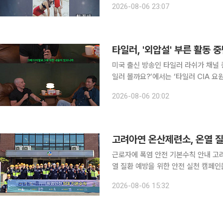
2026-08-06 23:07
미안해서 눈물이 난다”라며 영화감독을
타일러, '외압설' 부른 활동 
미국 출신 방송인 타일러 라쉬가 채널 종료 선언 
일러 볼까요?’에서는 ‘타일러 CIA 요
의 영상이 게재됐다. 영상에서 타일러는 “어떤 분들은 알고 계실 것 같다. 회원들 위주로 영어로 같
2026-08-06 20:02
이 이야기하는 게 있었다. 제가 답변하
고려아연 온산제련소, 온열 질
근로자에 폭염 안전 기본수칙 안내 고려아연 온산제련소는 노동조합과 함께 지난달 31일 여름철 온
열 질환 예방을 위한 안전 실천 캠페인을 실시했다고 6일
는 폭염으로부터 근로자의 건강과 안전
2026-08-06 15:32