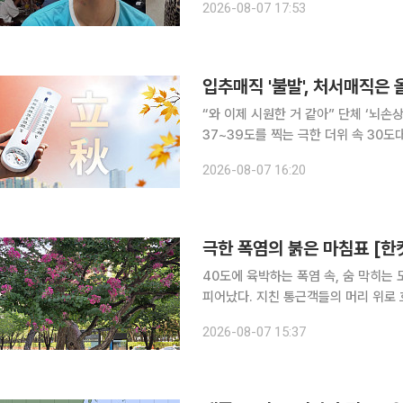
2026-08-07 17:53
결과를 먼저 바라보고 있는 제 모습을
입추매직 '불발', 처서매직은 
“와 이제 시원한 거 같아” 단체 ‘뇌손상’의 단계까지 온 지독하고 지독한 폭염입니다. 낮 기온이
37~39도를 찍는 극한 더위 속 30도대
의 중심은 처음 영남을 비롯한 동쪽 지
2026-08-07 16:20
영남 쪽으로 내려오면서 뜨겁고 건조해
극한 폭염의 붉은 마침표 [한
40도에 육박하는 폭염 속, 숨 막히는
피어났다. 지친 통근객들의 머리 위로
는 듯 눈이 부시다. 7월부터 9월까
2026-08-07 15:37
꽃이다. 가장 화려한 이 순간은 역설