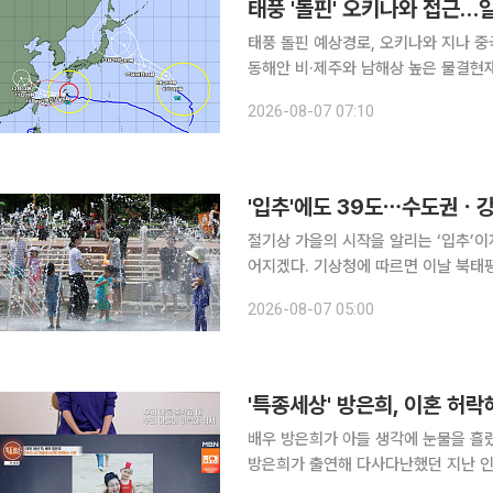
태풍 '돌핀' 오키나와 접근
태풍 돌핀 예상경로, 오키나와 지나 
동해안 비·제주와 남해상 높은 물결현재
이동 중 제13호 태풍 ‘돌핀’이 강한 세력을 유지한 채 일본 오키나와와 아마미 지방에 접근하고 있
2026-08-07 07:10
다. 돌핀은 오키나와 부근을 지난 뒤 
'입추'에도 39도⋯수도권ㆍ강
절기상 가을의 시작을 알리는 ‘입추’이
어지겠다. 기상청에 따르면 이날 북태평양고기압의 영향으로 전국 대부분 지역의 기온이 평년보다
높겠다. 아침 최저기온은 22~27도, 
2026-08-07 05:00
효된 가운데 최고체감온도는 35도 안
'특종세상' 방은희, 이혼 허락
배우 방은희가 아들 생각에 눈물을 흘렸다. 6일 방송된 MBN ‘특종세상’에서는 데뷔 38
방은희가 출연해 다사다난했던 지난 인생을 돌아봤다. 이날 방은희는 “
달에 20만원으로 산다. 고기를 못 사