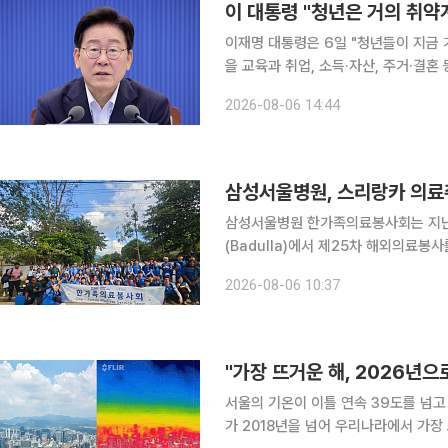
이 대통령 "청년은 거의 취약
이재명 대통령은 6일 "청년들이 지금
을 교육과 취업, 소득·자산, 주거·결혼
대통령은 이날 청와대에서 수석보좌관회
2026-08-06 14:44
삼성서울병원, 스리랑카 의료
삼성서울병원 한가족의료봉사회는 지난
(Badulla)에서 제25차 해외의료봉사를 진행했다고 6일
원 가족, 성균관대 의과대학 학생 등 
2026-08-06 10:37
대책과 스리랑카 보건국, 바둘라 주정부
"가장 뜨거운 해, 2026년
서울의 기온이 이틀 연속 39도를 넘고
가 2018년을 넘어 우리나라에서 가장