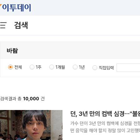
검색
전체
1주
1개월
1년
직접입력
검색결과 총
10,000
건
던, 3년 만의 컴백 심경⋯"
가수 던이 3년 만의 컴백에 심경을 전했다. 7일 던은 자신의 인스타그램을 통해 “지난 3
떤 음악을 해야 할지 정말 많이 고민했다”라며 장문의 글
지, 사람들은 나를 어떻게 바라볼지, 