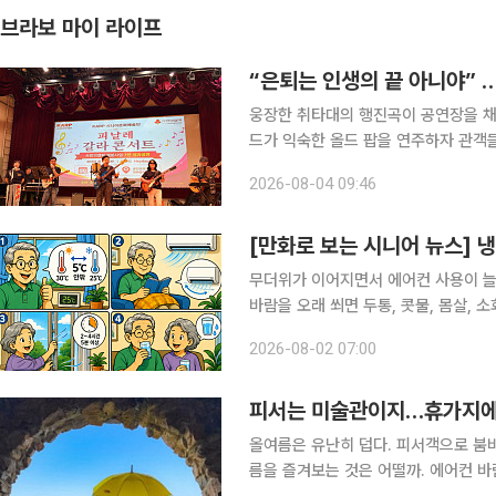
브라보 마이 라이프
“은퇴는 인생의 끝 아니야” 
웅장한 취타대의 행진곡이 공연장을 채
드가 익숙한 올드 팝을 연주하자 관객
든 시니어 예술인들이 나이를 잊은 무대로 관객들의 박수
2026-08-04 09:46
명룡) 시니어문화예술단은 지난달 31
[만화로 보는 시니어 뉴스] 
무더위가 이어지면서 에어컨 사용이 늘
바람을 오래 쐬면 두통, 콧물, 몸살, 
시니어는 체온 조절 능력이 떨어질 수
2026-08-02 07:00
질병관리청에 따르면 실내외 온도 차가
피서는 미술관이지…휴가지에
올여름은 유난히 덥다. 피서객으로 붐비
름을 즐겨보는 것은 어떨까. 에어컨 