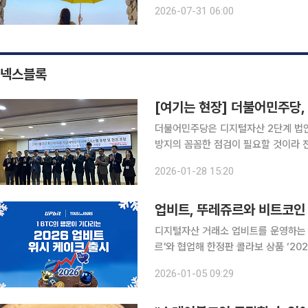
어지는 바다를 보고 정원을 걷는 시간. 
2026-07-31 06:00
름 여행의 선택지가 될 수 있다. 올여
넥스블록
[여기는 현장] 더불어민주당,
더불어민주당은 디지털자산 2단계 법
방지의 꼼꼼한 점검이 필요할 것이라 전했다. 28일 더불어민주당 김승원, 김용민,
의원실은 국회의원회관에서 '스테이블코
2026-01-28 15:20
럼'을 개최했다. 포럼에는 
업비트, 뚜레쥬르와 비트코인
디지털자산 거래소 업비트를 운영하는 
르'와 협업해 한정판 콜라보 상품 ‘2026
은 새해를 맞아 고객들의 소망과 기대가
2026-01-05 09:29
크’는 총 3만개 한정 수량으로 제작되