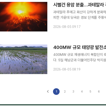
시뻘건 용암 분출…과테말라 
과테말라 푸에고 화산이 강하게 분화하
피한 가운데 당국은 경보 단계를 주황색으로 높였다. 푸에고 화산은 3일
를 시작한 뒤 밤사이 활동이 거세졌다.
2026-08-05 09:17
석이 빠르게 쏟아지는 화쇄류가 화산 
400㎿ 규모 태양광 발전소
400MW 규모 재생에너지 복합단지
다. 5일 해남군과 더불어민주당 박지원 의원(해남·완도·진도)에 따르면 문내면 용암리 혈도 479㏊
(145만평)에 400㎿(일반형 39
2026-08-05 08:19
다. 태양광 발전량 400㎿는 단일 
1
2
3
4
5
6