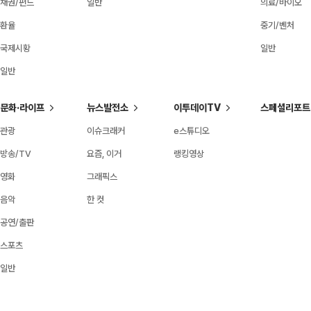
채권/펀드
일반
의료/바이오
환율
중기/벤처
국제시황
일반
일반
문화·라이프
뉴스발전소
이투데이TV
스페셜리포트
관광
이슈크래커
e스튜디오
방송/TV
요즘, 이거
랭킹영상
영화
그래픽스
음악
한 컷
공연/출판
스포츠
일반