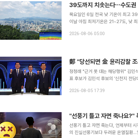
39도까지 치솟는다⋯수도권ㆍ
목요일인 6일 전국 낮 기온이 최고 39도까지
이날 아침 최저기온은 21~27도, 낮
보가 발효된 가운데 최고체감온도는 35도 안팎까지 
2026-08-06 05:00
된 서울과 인천 강화ㆍ인천 북부ㆍ인천
鄭 "당선되면 金 윤리감찰 조
정청래 "근거 못 대는 해당행위" 김민석 "불날 것 
표 후보가 김민석 후보의 '신천지 전당
겠다고 밝혔다. 김 후보는 "죽을죄냐"며 반발했다. 두 후보는 5일 오후 서
2026-08-05 17:39
당대표 후보자 2차 방송토론회에서 신
"선풍기 틀고 자면 죽나요?"
선풍기 틀고 자면 죽는다, 언제부터 
의 진실선풍기보다 두려운 온열질환…열사병 의심 증상과 대처