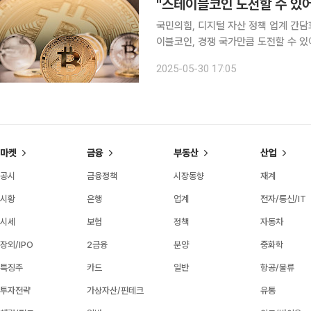
"스테이블코인 도전할 수 있
국민의힘, 디지털 자산 정책 업계 간담
이블코인, 경쟁 국가만큼 도전할 수 있어야 디지털 자산 육성법을 도입해 대한민국의 디
전 세계 어디서도 뒤처지지 않는 환경을 갖출 수
2025-05-30 17:05
의힘 의원은 국회 본청에서 개최된 ‘
마켓
금융
부동산
산업
공시
금융정책
시장동향
재계
시황
은행
업계
전자/통신/IT
시세
보험
정책
자동차
장외/IPO
2금융
분양
중화학
특징주
카드
일반
항공/물류
투자전략
가상자산/핀테크
유통