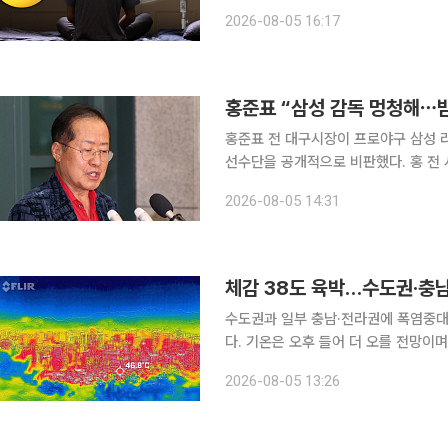
마의 엄마, 그 엄마에게서 들어왔던 여
2026-08-05 16:17
고 가는 엄마 덕에 무사히(?) 살아서 
홍준표 “삼성 감독 멍청해⋯
홍준표 전 대구시장이 프로야구 삼성 
선수단을 공개적으로 비판했다. 홍 전 시장은 4일 자신의 SNS를 통해 “요즘 삼성 야구 보는 재미로
사는데 아무래도 감독이 좀 멍청한 것 같다”며 박 감독을
2026-08-05 14:31
인 빠른 발을 제대로 활용하지 못하고 
체감 38도 육박…수도권·충
수도권과 일부 충남·전라권에 폭염중대
다. 기온은 오후 들어 더 오를 전망이
것으로 보인다. 기상청이 5일 오후 1시 10분 발표한 속보에 따르면 이날 오후 1시까지 최고체감온도
2026-08-05 13:26
는 경기 김포와 여주 금사에서 각각 37