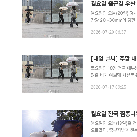
월요일 출근길 우산 
월요일인 오늘(20일) 정
간당 20∼30㎜의 강한
는 무더위가 이어질 전망이다. 기상청은 이날 오전 4시 40분 발표한 단기예보에서 
2026-07-20 06:37
남북으로 오르내리는 정체
[내일 날씨] 주말
토요일인 18일 전국 대부
많은 비가 예보돼 시설물 관리와 안
밤부터 19일까지 서울·인
2026-07-17 09:25
중·남부 내륙·산지에는 2
월요일 전국 찜통더
월요일인 오늘(13일)은 
오르겠다. 중부지방과 전북