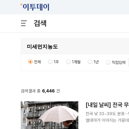
검색
전체
1주
1개월
1년
직접입력
검색결과 총
6,446
건
[내일 날씨] 전국 
전국 낮 33~39도 분포⋯밤에도 기온 25도 '
열대야가 이어지는 가운데 수도
르면 6일 수도권과 전남