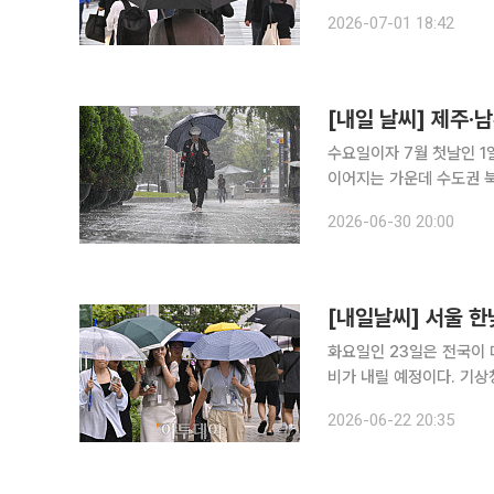
도권과 그 밖의 강원도, 충
2026-07-01 18:42
수량은 서울·인천·경기 5
[내일 날씨] 제주
수요일이자 7월 첫날인 
이어지는 가운데 수도권 북부와
따르면 1일 전국은 동해
2026-06-30 20:00
부근 해상에 위치한 정체
[내일날씨] 서울 한
화요일인 23일은 전국이
비가 내릴 예정이다. 기상청은 23일 아침 최저기온은 15~20도, 낮 최고기온은 22~30도로 평년과
비슷한 수준을 보일 것으로 전망했다. 주요 도시 예상 최저기온은 △
2026-06-22 20:35
천 17도 △강릉 17도 △