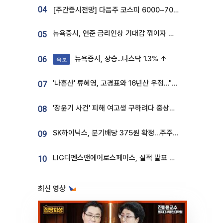
04
[주간증시전망] 다음주 코스피 6000~7000⋯“外人 수급은 정책이 변수”
뉴욕증시, 연준 금리인상 기대감 꺾이자 상승...S&P500 사상 최고치 [종합]
05
뉴욕증시, 상승...나스닥 1.3% ↑
06
속보
'나혼산' 류혜영, 고경표와 16년산 우정…"자취방서 부모님과 마주쳐"
07
'장윤기 사건' 피해 여고생 구하려다 중상…고교생 의상자 지정
08
SK하이닉스, 분기배당 375원 확정…주주환원책 9월로 앞당겨 발표
09
LIG디펜스앤에어로스페이스, 실적 발표 후 급락→반등⋯증권가 “28년까지 튼튼”
10
최신 영상