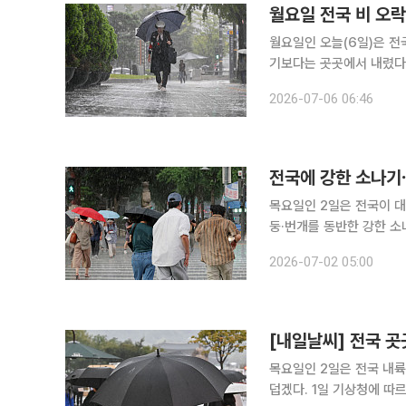
월요일 전국 비 오락
월요일인 오늘(6일)은 전
기보다는 곳곳에서 내렸다 그치기
날 전국 대부분 지역은 
2026-07-06 06:46
과 제주도는 제주도 부근
전국에 강한 소나기⋯
목요일인 2일은 전국이 대
둥·번개를 동반한 강한 소
리와 안전사고에 유의해야 한다. 기상청에 따르면 이날 오전부터 강원북부를 
2026-07-02 05:00
사이 수도권과 강원도, 충
[내일날씨] 전국 곳
목요일인 2일은 전국 내륙
덥겠다. 1일 기상청에 따르면 2일 오전부터 강원북부에 소나기가 내리겠다. 오후부터 밤사이에는 수