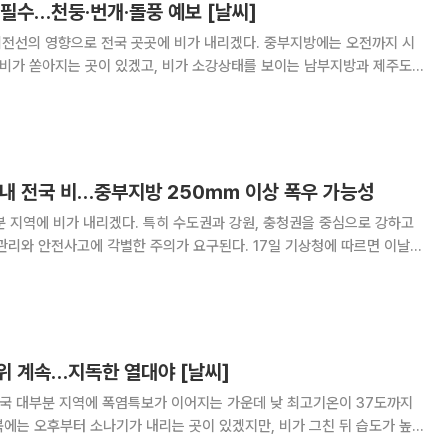
필수…천둥·번개·돌풍 예보 [날씨]
체전선의 영향으로 전국 곳곳에 비가 내리겠다. 중부지방에는 오전까지 시
 비가 쏟아지는 곳이 있겠고, 비가 소강상태를 보이는 남부지방과 제주도
우리나라 부근을
전선 장마의 영향으로 22일까지 전국에 비가
 내내 전국 비…중부지방 250㎜ 이상 폭우 가능성
분 지역에 비가 내리겠다. 특히 수도권과 강원, 충청권을 중심으로 강하고
전사고에 각별한 주의가 요구된다. 17일 기상청에 따르면 이날
천·경기와 강원도에는 80~150㎜의 비가 내리겠으며, 경기 남부와 강원
50㎜ 이상 쏟아지는 곳도 있겠다.
위 계속…지독한 열대야 [날씨]
전국 대부분 지역에 폭염특보가 이어지는 가운데 낮 최고기온이 37도까지
에는 오후부터 소나기가 내리는 곳이 있겠지만, 비가 그친 뒤 습도가 높