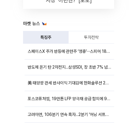
시장 '이번엔?' [포토]
마켓 뉴스
특징주
투자전략
스페이스X 주가 반등에 관련주 ‘껑충’⋯스피어 18%ㆍ에이치브이엠 12%↑
반도체 온기 탄 2차전지...삼성SDI, 장 초반 7% 넘게 껑충
美 태양광 관세 반사이익 기대감에 한화솔루션 20%대·OCI홀딩스 14%대 급등
포스코퓨처엠, 19만톤 LFP 양극재 공급 합의에 9%대 강세
고려아연, 106분기 연속 흑자...2분기 '어닝 서프라이즈'에 장 초반 12%대 강세