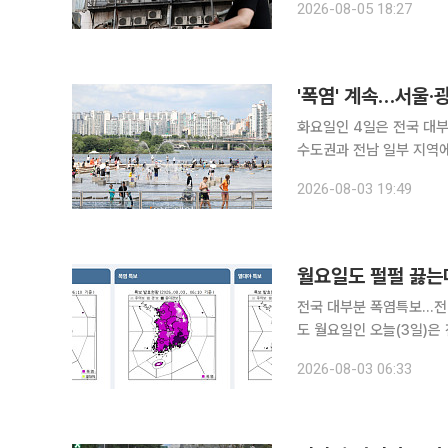
2026-08-05 18:27
으로 올라 극단적인 더위가
'폭염' 계속…서울·
화요일인 4일은 전국 대부
수도권과 전남 일부 지역
환 예방에 각별한 주의가 요구된다. 3일 기상청에 따르면 4일 아침 최저기
2026-08-03 19:49
기온은 30~38도로 평년
월요일도 펄펄 끓는다
전국 대부분 폭염특보…전남
도 월요일인 오늘(3일)은 전국이 대체로 맑은 가운데 낮 최고기온이 39도까지 오르며 매우 무덥겠
다. 강원 남부 내륙과 충
2026-08-03 06:33
히기는 어렵