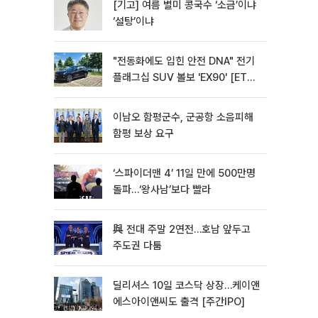
[기고] 여름 별미 콩국수 ‘소금’이냐
‘설탕’이냐
"전동화에도 입힌 안전 DNA" 전기
플래그십 SUV 볼보 'EX90' [ET의
모빌리티]
이남오 함평군수, 군공항 소음피해
함평 보상 요구
‘스파이더맨 4’ 11일 만에 500만명
돌파…‘왕사남’보다 빨라
與 전대 주말 2연전…호남 앞두고
주도권 다툼
딜리셔스 10일 코스닥 상장…케이앤
에스아이앤씨도 출격 [주간IPO]