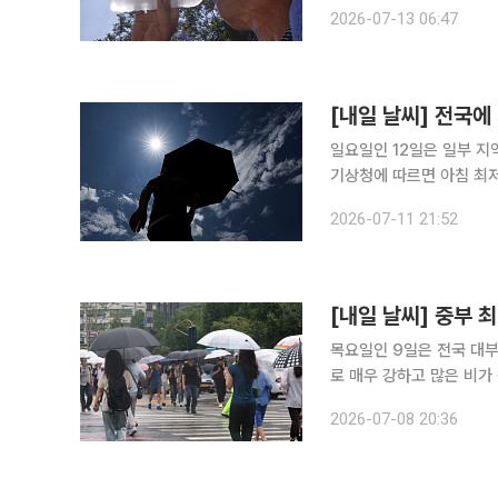
아지면서 무더위가 계속될 전망이다. 기상청에 따르면 이날 전국 대부
2026-07-13 06:47
도 안팎까지 오르겠다. 
[내일 날씨] 전국
일요일인 12일은 일부 지역
기상청에 따르면 아침 최저기온
태평양 고기압의 가장자리에
2026-07-11 21:52
어지고, 밤에도 기온이 2
목요일인 9일은 전국 대부
로 매우 강하고 많은 비가 쏟아지겠다. 8일 기상청에 따르면 제주도
은 밤에 대부분 비가 그치
2026-07-08 20:36
상 강수량은 서울·인천·경