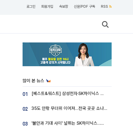
로그인
회원가입
속보창
신문/PDF 구독
RSS
많이 본 뉴스
[베스트&워스트] 삼성전자·SK하이닉스 밀린 한 주…상상인증권은 85% 급등
01
35도 안팎 무더위 이어져…전국 곳곳 소나기 [오늘 날씨]
02
'불안과 기대 사이' 널뛰는 SK하이닉스…증권가 "HBM4·LTA 기반 펀터멘털 견고"
03