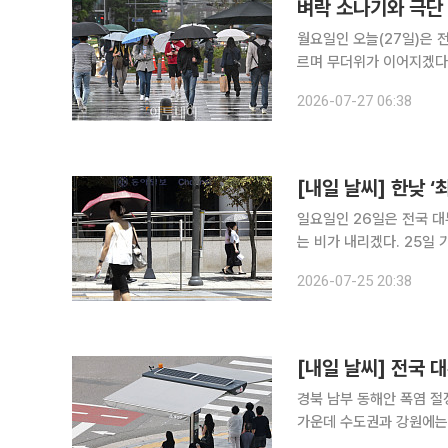
벼락 소나기와 극단
월요일인 오늘(27일)은 
르며 무더위가 이어지겠다
기가 내리는 곳이 있겠다. 기상청에 따르면 이날 중부지방과 경북 북부는 구름이 많겠고, 그 밖의 남
2026-07-27 06:38
[내일 날씨] 한낮 
일요일인 26일은 전국 대
는 비가 내리겠다. 25일 기상청에 따르면 26일 아침 최저기온은 22~26도, 낮 최고기온은 29~37
도로 예보됐다. 주요 도시의 낮 최고기온은 △서울 31도 △인천 30도 △춘천 29도 △강릉 30도
2026-07-25 20:38
△대전 33도 △전주 33
[내일 날씨] 전국
경북 남부 동해안 폭염 절정 중복이자 토요일인 25일은 전국 대부분 지역에서 무더위가 
가운데 수도권과 강원에는
가 38도 이상까지 치솟는 등 폭염이 절정에