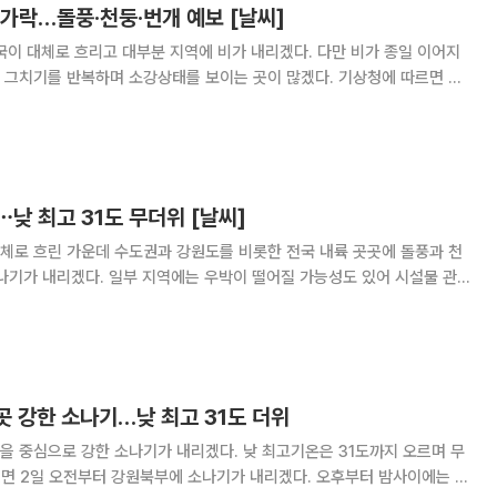
가락…돌풍·천둥·번개 예보 [날씨]
국이 대체로 흐리고 대부분 지역에 비가 내리겠다. 다만 비가 종일 이어지
를 반복하며 소강상태를 보이는 곳이 많겠다. 기상청에 따르면 이
중국 산둥반도 부근에서 동쪽으로 이동하는 기압골의 영향을 받겠다. 전남권
 해상에 위치한 장마 정체전선의 영향을 받겠다
낮 최고 31도 무더위 [날씨]
체로 흐린 가운데 수도권과 강원도를 비롯한 전국 내륙 곳곳에 돌풍과 천
나기가 내리겠다. 일부 지역에는 우박이 떨어질 가능성도 있어 시설물 관
시작으로 오후부터 밤
청권 내륙, 전북동부, 경북권 내륙, 경남북서
곳 강한 소나기…낮 최고 31도 더위
을 중심으로 강한 소나기가 내리겠다. 낮 최고기온은 31도까지 오르며 무