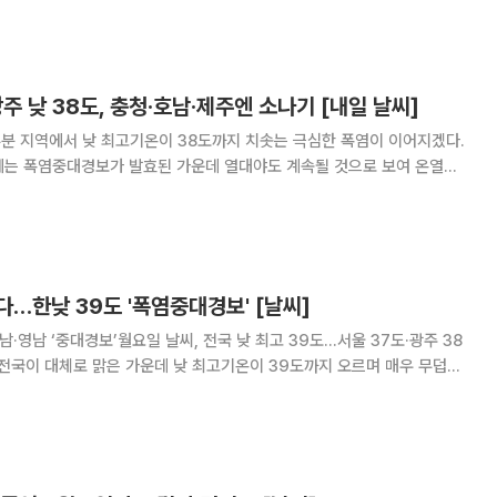
 예상된다. 밤사이 기온이 25도
광주 낮 38도, 충청·호남·제주엔 소나기 [내일 날씨]
분 지역에서 낮 최고기온이 38도까지 치솟는 극심한 폭염이 이어지겠다.
에는 폭염중대경보가 발효된 가운데 열대야도 계속될 것으로 보여 온열질
온은 23~27도, 낮 최고
보다 높은 수준을 보이겠다. 전국 대부분
…한낮 39도 '폭염중대경보' [날씨]
·영남 ‘중대경보’월요일 날씨, 전국 낮 최고 39도…서울 37도·광주 38
북 북부에는 소나기가 내리겠지만, 비가 그친 뒤 기온이 다시 올라 더위를 식
겠다. 기상청에 따르면 이날 전국의 낮 최고