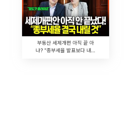
부동산 세제개편 아직 끝 아
냐? "종부세율 발표보다 내릴
것" 장기거주·양도세 전망 I 집
땅지성 I 김인만, 진미윤