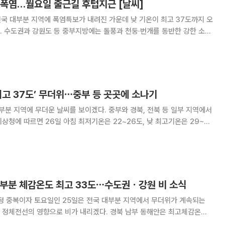
 폭염…월요일 출근길 후텁지근 [날씨]
전국 대부분 지역에 폭염특보가 내려진 가운데 낮 기온이 최고 37도까지 오
. 수도권과 강원도 등 중부지방에는 돌풍과 천둥·번개를 동반한 강한 소나
부지방과 제주도는 대체로 맑겠다. 오전 5시 현재 일부 수도
‘최고 37도’ 무더위⋯중부 등 곳곳에 소나기
부분 지역에 무더운 날씨를 보이겠다. 중부와 경북, 전북 등 일부 지역에서
도 △광주 34도 △대구
 대부분 체감온도 최고 33도⋯수도권ㆍ강원 비 소식
계속되는
 정체전선의 영향으로 비가 내리겠다. 경북 남부 동해안은 최고체감온도
 이를 전망이다. 24일 기상청에 따르면 25일 수도권과