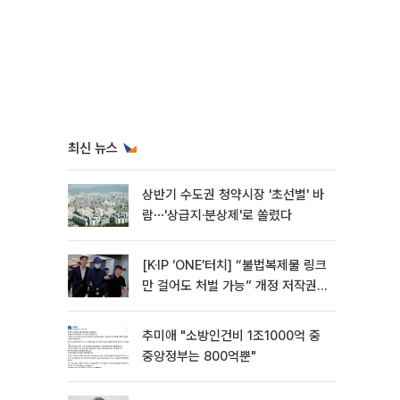
최신 뉴스
상반기 수도권 청약시장 '초선별' 바
람⋯'상급지·분상제'로 쏠렸다
[K·IP ‘ONE’터치] “불법복제물 링크
만 걸어도 처벌 가능” 개정 저작권
법 어떻게 바뀌었나
추미애 "소방인건비 1조1000억 중
중앙정부는 800억뿐"