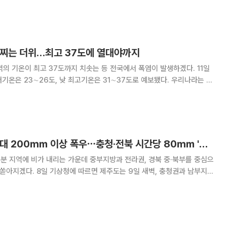
분 지역의 최고체감온도는 33
중부지방과 전북, 경북권에서는 최고체감온도가
에 찌는 더위…최고 37도에 열대야까지
의 기온이 최고 37도까지 치솟는 등 전국에서 폭염이 발생하겠다. 11일
은 23∼26도, 낮 최고기온은 31∼37도로 예보됐다. 우리나라는 북
 들며 당분간 전국 대부분 지역에서 낮 기온 33도 이상의 무더위가 이
5도 이상으로 유지되는 열대야가
[내일 날씨] 중부 최대 200㎜ 이상 폭우⋯충청·전북 시간당 80㎜ '물폭탄'
분 지역에 비가 내리는 가운데 중부지방과 전라권, 경북 중·북부를 중심으
는 9일 새벽, 충청권과 남부지방
겠지만 수도권과 강원도는 10일 오전까지 비가 이어지는 곳이 있겠다. 예
기 50~100㎜(많은 곳 150㎜