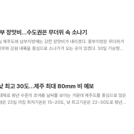
청권내륙, 전북동부, 경북권내륙, 경남북서내륙에 비가 내리겠다. 예상 강
~60㎜, 강원내륙·산지 5~60㎜,
·남부 장맛비…수도권은 무더위 속 소나기
1일 제주도와 남부지방에는 강한 장맛비가 내리겠다. 중부지방은 무더위가
 강원 내륙을 중심으로 소나기가 오는 곳이 있겠다. 30일 기상청에
상에 위치한 고기압의 가장자리에 들겠다. 다만 제주도와 남부지방은 제주도
전선상에서 발달한 저기압의 영향을 받겠다.
낮 최고 30도…제주 최대 80㎜ 비 예보
 대체로 평년 수준의 초여름 날씨를 보이는 가운데 제주도를 중심으로 많은
서울 19도 △인천 20도 △춘
대전 18도 △대구 18도