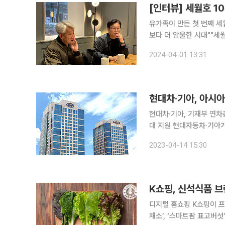
유가족이 만든 첫 번째 세월
보다 더 암울한 시대""세월호 
쉬'하는 소리가 나는데, 어
2024-04-01 13:31
달 29일 본지와 만난 문종
현대차·기아, 아시
현대차·기아, 기재부 연차
대 지원 현대자동차·기아가 다음 달 2일부터 5일까지 인천 송도 컨벤시아에서 개최되는 ‘제56차 아
시아개발은행(ADB) 연차총회’의 공식 의
2023-04-14 15:30
합회에서 기획재정부 AD
K쇼핑, 신석식품 브
디지털 홈쇼핑 K쇼핑이 프
채소’, ‘스마트팜 표고버섯