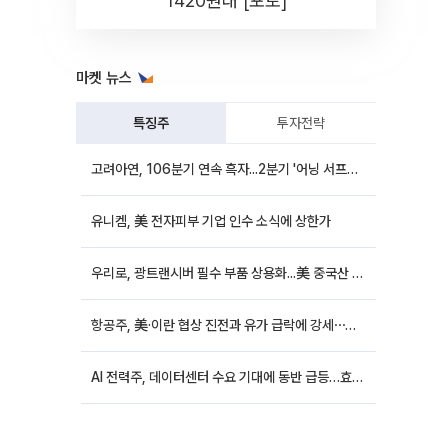
1420원대 [포토]
마켓 뉴스
특징주
투자전략
고려아연, 106분기 연속 흑자...2분기 '어닝 서프라이즈'에 장 초반 12%대 강세
유니켐, 美 전자피부 기업 인수 소식에 상한가
우리로, 광트랜시버 필수 부품 상용화...美 중국산 퇴출 추진에 상승세
항공주, 美·이란 협상 진전과 유가 급락에 강세⋯한진칼 8%↑
AI 전력주, 데이터센터 수요 기대에 동반 급등…효성중공업 10%↑