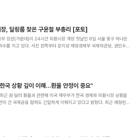
도 지난주 일본의 외환시장 개입과 같은
장, 딜링룸 찾은 구윤철 부총리 [포토]
부 장관(가운데)이 24시간 외환시장 개장 첫날인 6일 서울 중구 하나은
박수를 치고 있다. 사진 왼쪽부터 문지성 재정경제부 국제차관보, 권민수
총리, 함영주 하나금융그룹 회장, 이호성 하나은행장. 이날 구 부총리는 하
 찾아 국내은행, 해외지점, 수출업체
 한국 상황 깊이 이해…환율 안정이 중요"
 최근 원·달러 환율과 관련해 미국 재무부가 한국 경제와 외환시장 상황을
한미 간 국제금융 협력도 긴밀하게 이뤄지고 있다고 밝혔다. 최근 예정된
관보의 방미 역시 환율 대응이 아닌 통상적인 금융협력 차원이라고 설명
계자는 이날 이재명 대통령의 국빈 방문을 계기로