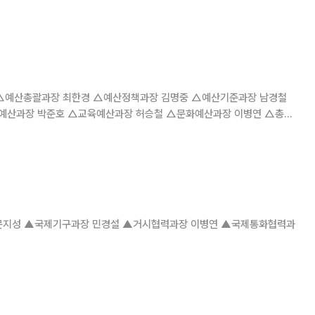
~7종가량의 제철 채소를 선별해 구성한 ‘유기농 쌈채소 1㎏’ 상품을 27일
메인, 케일, 치커리 등
예산과장 박준호 △교육예산과장 허승철 △문화예산과장 이병연 △총사
산과장 이상영 △농림해양예산과장 조인철 △연구개발예산과
지성 ▲국제기구과장 민경설 ▲거시협력과장 이병연 ▲국제통화협력과