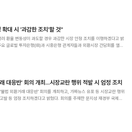
격으로 대내외 불확실성이 높은 가
 확대 시 '과감한 조치'할 것"
달러 환율 변동성이 과도할 경우 과감한 시장 안정 조치를 이행하겠다고 밝
 금융시장 영향을 점검했다. 이날 회의는 문지성 국제경제관리관이 주재했
도이치은행, BNP파리바, 하나은행, K
래 대응반' 회의 개최...시장교란 행위 적발 시 엄정 조치
'불법 외환거래 대응반' 회의를 개최하고, 가짜뉴스 유포 등 시장교란 행위
 조치하겠다고 밝혔다. 회의를 주재한 문지성 재경부 국제경
 가짜뉴스 유포자 및 적극 가담자에 대해 형사 고발한 사례가 있다"며
 없는 가짜뉴스를 유포하는 것은 시장