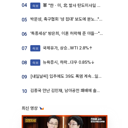
04
軍 "한ㆍ미, 北 발사 탄도미사일 제원 정밀분석 중"
속보
박문성, 축구협회 '성 접대' 보도에 분노…"다 말아먹으려고 작정했나"
05
'특종세상' 방은희, 이혼 허락해 준 아들⋯"너무 잘 커줬다" 오열
06
국제유가, 상승...WTI 2.8%↑
07
속보
뉴욕증시, 하락...다우 0.85%↓
08
속보
[내일날씨] 입추에도 39도 폭염 계속…일부 지역 소나기
09
김종국 만난 김민재, 남아공전 패배에 솔직한 속내⋯"선수들도 못하긴 했다"
10
최신 영상