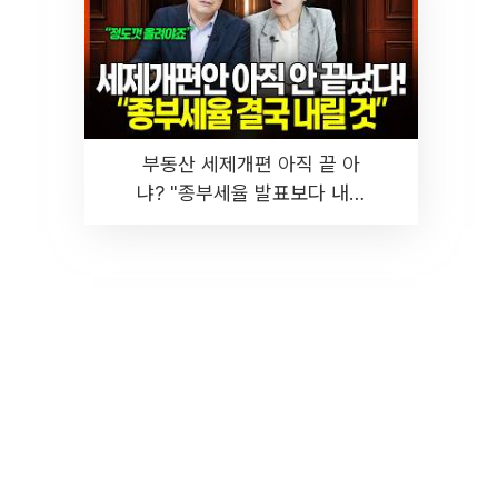
부동산 세제개편 아직 끝 아
냐? "종부세율 발표보다 내릴
것" 장기거주·양도세 전망 I 집
땅지성 I 김인만, 진미윤