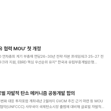
유 협력 MOU' 첫 개정
D 연차총회 계기 부총재 면담26~30년 전략·자본 프레임워크·25~27 전
원, EBRD 핵심 우선순위 유지" 한국과 유럽부흥개발은행
국가 대상 지식공유 지원을 위한 양측의 '지식공유 협력 양해각서'를 9년 만에
개정했다. 18일 기획재정부에 따르면 14~1
로벌 자발적 탄소 메커니즘 공동개발 합의
후변화 대응 투자포럼 개최내년 2월까지 GVCM 추진 근거 마련 등 MOU