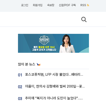
로그인
회원가입
속보창
신문/PDF 구독
RSS
많이 본 뉴스
포스코퓨처엠, LFP 시장 뚫었다…배터리사와 대규모 장기 공급 합의
01
아옳이, 한의사 김형배와 벌써 200일⋯꽃다발 들고 "프러포즈 아냐"
02
추미애 "복지가 아니라 도민이 늘었다"…재정난 책임론 정면돌파
03