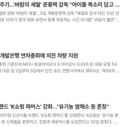
[인터뷰] 세월호 10주기…'바람의 세월' 문종택 감독 "아이들 목소리 담고 싶었어"
호 영화 '바람의 세월'…3일 개봉문종택 감독 "세월호 참사 터진 10년 전
10주기 맞아 영화 보면서 함께 위로하는 시간 되기를" 바람이 불면 '쉬
떨 땐 그 소리가 아이들이 단체로 나한테 이야기하는 것처럼 들린다. 지난
택 감독은 영화 '바람
아개발은행 연차총회에 의전 차량 지원
총회 기준단과 MOU 체결아이오닉 5·아이오닉 6·EV6 등 대표 모델 54
전 차량을 지원한다. 현대차·기아는 14일 서울 중구 은행연
B 연차총회 준비기획단과 제5
랜드 'K쇼핑 파머스' 강화…"유기농 쌈채소 등 론칭"
리미엄 신선식품 브랜드 ‘K쇼핑 파머스’를 강화한다. K쇼핑은 ‘유기농 쌈
’ 등 신제품을 론칭하고, 친환경 배송박스를 도입한다고 30일 밝혔다. 우