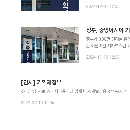
탄소 메커니즘(GVCM)을
2024-12-01 12:00
가 밝혔다. 기획재
정부, 중앙아시아 기
정부가 300만 달러를 출연
는 이달 8일 카자흐스탄 
서 '중앙아시아 기후지속가
2024-11-10 12:00
일 밝혔다. 협약에 따라 정
[인사] 기획재정부
◇국장급 전보 △국제금융국장 김재환 △개발금융국장 문지성
2024-07-19 10:56