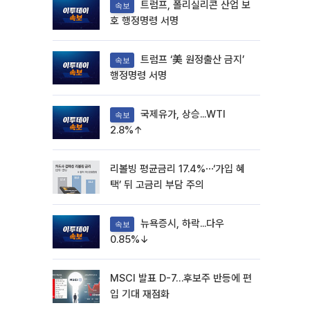
트럼프, 폴리실리콘 산업 보
속보
호 행정명령 서명
트럼프 ‘美 원정출산 금지’
속보
행정명령 서명
국제유가, 상승...WTI
속보
2.8%↑
리볼빙 평균금리 17.4%⋯‘가입 혜
택’ 뒤 고금리 부담 주의
뉴욕증시, 하락...다우
속보
0.85%↓
MSCI 발표 D-7…후보주 반등에 편
입 기대 재점화