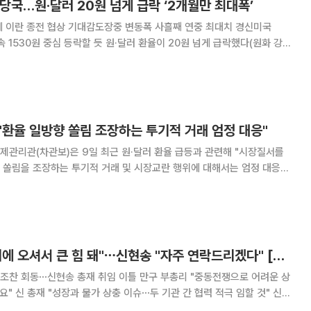
 당국…원·달러 20원 넘게 급락 ‘2개월만 최대폭’
에 이란 종전 협상 기대감도장중 변동폭 사흘째 연중 최대치 경신미국
등락할 듯 원·달러 환율이 20원 넘게 급락했다(원화 강
달만에 가장 큰 폭이다. 어제부터 외환당국이 환시개입에 칼을 빼든 것이 영
은 개입의지를 확고히 했다. 앞서,
"환율 일방향 쏠림 조장하는 투기적 거래 엄정 대응"
관리관(차관보)은 9일 최근 원·달러 환율 급등과 관련해 "시장질서를
 쏠림을 조장하는 투기적 거래 및 시장교란 행위에 대해서는 엄정 대응해
,
 전문가와 한 '외환시장 전문가 간담회'에서
구윤철 "어려운 시기에 오셔서 큰 힘 돼"⋯신현송 "자주 연락드리겠다" [종합]
 조찬 회동⋯신현송 총재 취임 이틀 만구 부총리 "중동전쟁으로 어려운 상
임할 것" 신현
사흘 만에 구윤철 경제부총리 겸 기획재정부 장관과 첫 회동을 가졌다. 두