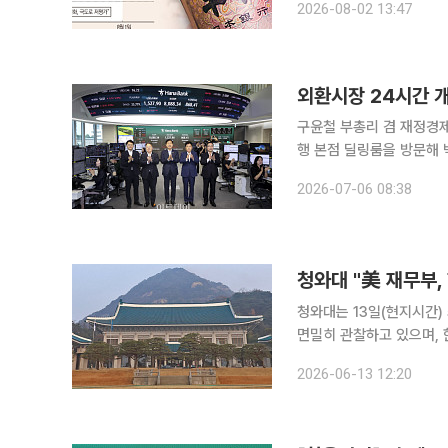
2026-08-02 13:47
가능성이 제기됐다. 한국
외환시장 24시간 개
구윤철 부총리 겸 재정경제
행 본점 딜링룸을 방문해 
한국은행 부총재보, 구 부
2026-07-06 08:38
나은행 본점 외환 딜링룸을
청와대 "美 재무부,
청와대는 13일(현지시간)
면밀히 관찰하고 있으며, 
문지성 재정경제부 국제차
2026-06-13 12:20
했다. 청와대 고위 관