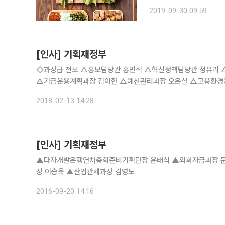
선 K쇼핑 파머스는 약 5
2019-09-30 09:59
부터 판매한다. 적상추, 로
[인사] 기획재정부
◇과장급 전보 △홍보담당관 홍민석 △혁신정책담당관 정유리 △예산총괄과장 최한경 △예산정책과장 김명중 △예산기준과장 남경철
△기금운용계획과장 김이한 △예산관리과장 오은실 △고용환경
업비관리과장 박문규 △국토교통예산과장 신상훈 △산업정보예
2018-02-13 14:28
[인사] 기획재정부
▲다자개발은행연차총회준비기획단장 윤태식 ▲외화자금과장 문
장 이승욱 ▲산업관세과장 김영노
2016-09-20 14:16