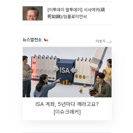
[이투데이 말투데이] 시사여귀(視
死如歸)/임플로이언서
뉴스발전소
ISA 계좌, 5년마다 깨라고요?
[이슈크래커]