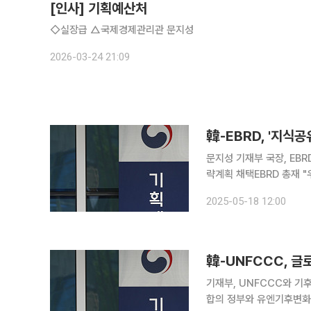
[인사] 기획예산처
◇실장급 △국제경제관리관 문지성
2026-03-24 21:09
韓-EBRD, '지식공
문지성 기재부 국장, EBR
략계획 채택EBRD 총재 "우크라 지
(EBRD)이 EBRD 수원
2025-05-18 12:00
처음으로 
韓-UNFCCC, 글
기재부, UNFCCC와 기
합의 정부와 유엔기후변화협약(UNFCCC) 사무국이 국제탄소시장 출범에 대비해 글로벌 자발적