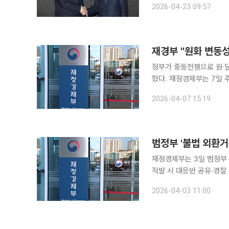
2026-04-23 09:57
경제 수장은 중동전쟁 충
재경부 "원화 변동성
정부가 중동전쟁으로 원·
혔다. 재정경제부는 7일 주요 글로벌 투자은행(IB)과 시중은행 관계자들과 외환시장 간담회를 열고
중동 사태에 따른 국내외
2026-04-07 15:19
으며 골드만삭스, 바클리, 
범정부 '불법 외환거
재정경제부는 3일 범정부 
적발 시 대응반 공유·경찰 고발 등 엄정
제관리관은 "최근 재경부가
2026-04-03 11:00
"비상한 위기 상황에 근거