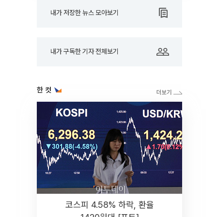
내가 저장한 뉴스 모아보기
내가 구독한 기자 전체보기
한 컷
코스피 4.58% 하락, 환율