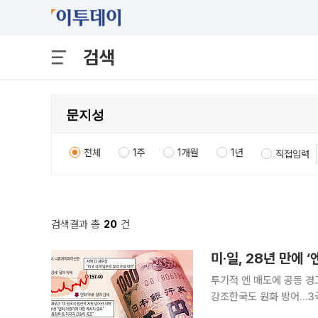
검색
전체
1주
1개월
1년
직접입력
검색결과 총
20
건
미·일, 28년 만에
투기적 엔 매도에 공동 경
강조한국도 원화 방어…3국 공조 지속 주목 미국이 1998년
입하며 가치 방어에 나선 