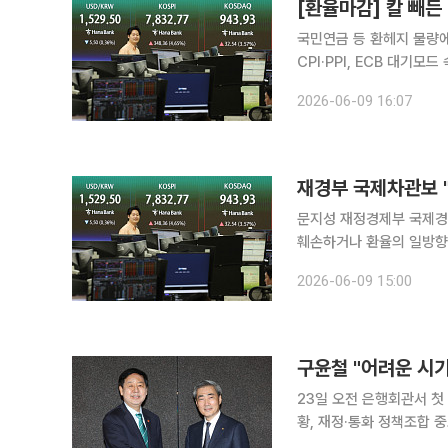
[환율마감] 칼 빼든
국민연금 등 환헤지 물량
CPI·PPI, ECB 대기모드 속 1530원 중심 
세). 하루 낙폭으로는 두
2026-06-09 16:07
향을 미쳤다. 오늘도 당국
재경부 국제차관보 
문지성 재정경제부 국제경제
훼손하거나 환율의 일방향
나갈 방침"이라고 말했다. 재경부에 따르면 문 국제경제관리관은 이날 정부서울청사에서 한국은행
2026-06-09 15:00
외환·증권·거시분야의 시장
23일 오전 은행회관서 첫
황, 재정·통화 정책조합 중요" 신 총재 "성장과 물가 상충 이슈⋯두 기관 간 협력 적극 
송 한국은행 총재가 취임 