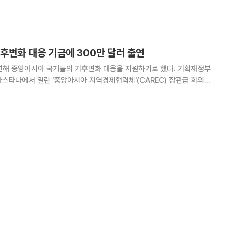
 공동 개발하기로 합의하고 향후 추진 방향을 공개했다고 1일 기획재정부
정부는 UNFCCC 사무국과 지난달 28~29일
후변화 대응 기금에 300만 달러 출연
해 중앙아시아 국가들의 기후변화 대응을 지원하기로 했다. 기획재정부
아스타나에서 열린 '중앙아시아 지역경제협력체'(CAREC) 장관급 회의에
능사업 준비기금'(CSPPF) 협정을 아시아개발은행(ADB)과 맺었다고 10
부는 올해부터 3년 동안 300만 달