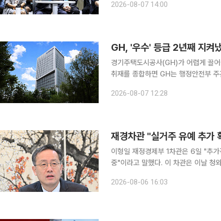
2026-08-07 14:00
해 2031년까지 정비사업 31만 가구 
GH, '우수' 등급 2년째 지
경기주택도시공사(GH)가 어렵게 끌어올린 
취재를 종합하면 GH는 행정안전부 주관
사 중 4위, '나' 등급을 받았다. 이번 평가에서 GH는 △3기 신도시 등 공공주택 공급 확대 △지분적
2026-08-07 12:28
립형 분양주택을 통한 주거정책 혁신 
재경차관 "실거주 유예 추가 
이형일 재정경제부 1차관은 6일 "추가
중"이라고 말했다. 이 차관은 이날 청와대 온라인 정책홍보 유튜브 프로그램 '팩트방앗간'에 출연해
"(주택) 매도에 불편함이 없도록 최대
2026-08-06 16:03
집을 팔려고 했더니 토지거래허가제에 