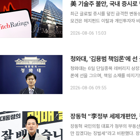
美 기술주 불안, 국내 증시
최근 글로벌 증시를 덮친 급격한 변동성
모건은 헤지펀드 이탈과 개인투자자 비
다. 반면 골드만삭스는 최근 코스피 
2026-08-06 15:03
12개월 목표치 1만2000을 유지했다
청와대, '김용범 책임론'에 선
청와대는 6일 단일종목 레버리지 상장
론에 선을 그으며, 책임 소재를 따지기
요하다는 입장을 밝혔다. 성기홍 청와대 홍보소통수석은 이날 오전 CBS라디오 '박성태의 뉴스쇼'와
2026-08-06 09:55
의 인터뷰에서 "부동산은 물론이고 주
장동혁 “李정부 세제개편안, 
장동혁 국민의힘 대표가 정부의 부동산
만 잡겠다는 징벌세”라고 비판했다. 장 대표는 4일 국회에서 기자회견을 열고 “이재명 대통령은 장