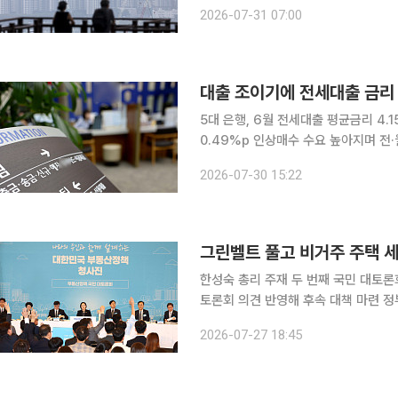
매수를 계획했지만 최근 집값이 너무 
2026-07-31 07:00
서울 대신 경기나 인천 지역까지 범위를
대출 조이기에 전세대출 금리 
5대 은행, 6월 전세대출 평균금리 4
0.49%p 인상매수 수요 높아지며 전·월세도 줄어⋯이
담보대출 한도 축소와 접수 제한을 넘
2026-07-30 15:22
전세대출 취급 금리가 오름세를 보인 
그린벨트 풀고 비거주 주택 세
한성숙 총리 주재 두 번째 국민 대토
토론회 의견 반영해 후속 대책 마련 정부가 수도권 일부 개발제한구역(그린벨트) 해제 검토와 비거
주 주택 세제 혜택 축소를 공식 시사하
2026-07-27 18:45
이어 국무총리 주재로 다시 한번 국민