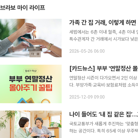
브라보 마이 라이프
가족 간 집 거래, 이렇게 하면
세법에서는 6촌 이내 혈족, 4촌 이내
특수관계자 간 거래에서 시가보다 낮은 
싸게 산 만큼 증여세를 낼 수 있다는
2026-05-26 06:00
가, 양수자에게는 취득세가 각각 과세된
[카드뉴스] 부부 '연말정산 몰
연말정산 시즌이 다가오면서 2인 이상 
다. 부양가족·교육비·보험료처럼 소득
하면, 신용카드·의료비처럼 소득이 낮은
2025-12-09 09:00
특성에 맞춰 나누어 적용하는 것이 좋다
나이 들어도 ‘내 집 같은 집
국토교통부가 새롭게 추진하는 ‘맞춤형
하는 공간이다. 특히 65세 이상 무주