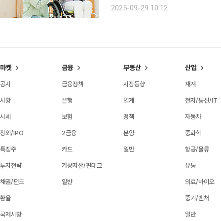
안전손잡이 같은 세심한 편의시설은 물
2025-09-29 10:12
챙길 수 있
마켓
금융
부동산
산업
공시
금융정책
시장동향
재계
시황
은행
업계
전자/통신/IT
시세
보험
정책
자동차
장외/IPO
2금융
분양
중화학
특징주
카드
일반
항공/물류
투자전략
가상자산/핀테크
유통
채권/펀드
일반
의료/바이오
환율
중기/벤처
국제시황
일반