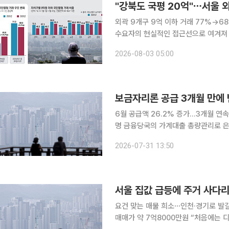
"강북도 국평 20억"⋯서울 외
외곽 9개구 9억 이하 거래 77%→68%관악·
수요자의 현실적인 접근선으로 여겨져 온
다. 강남에서 시작된 집값 오름세가 
2026-08-03 05:00
있어서다. 국민평형 가격이 20억원 
보금자리론 공급 3개월 만에 
6월 공급액 26.2% 증가…3개월 연
명 금융당국의 가계대출 총량관리로 은행권 대출 문턱이 높아진 가운데 정책모기지인 보금자리론
공급액이 3개월 만에 반등했다. 다만 
2026-07-31 13:50
택이 줄어들 가능성이 있어 회복세가 
서울 집값 급등에 주거 사다리
요건 맞는 매물 희소⋯인천·경기로 발길
매매가 약 7억8000만원 “처음에는 디딤돌 생애최초 대출을 활용해 서울 외곽 지역의 국평 아파트