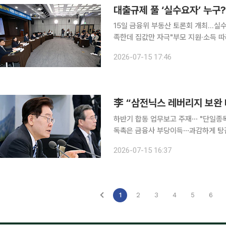
대출규제 풀 ‘실수요자’ 누구
15일 금융위 부동산 토론회 개최…실수
족한데 집값만 자극"부모 지원·소득 따라 구
요자와 투기수요를 구분해 부동산 금융
2026-07-15 17:46
하반기 합동 업무보고 주재⋯ "단일종목
독촉은 금융사 부당이득⋯과감하게 탕감
로 증액, DSR 소득심사 세분화해 일시적 상여금 꼼수
2026-07-15 16:37
SK하이닉스 단일종목 레버리지 상장지
1
2
3
4
5
6