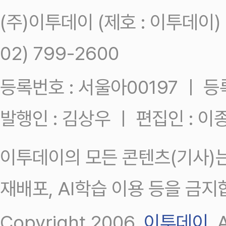
(주)이투데이 (제호 : 이투데이
02) 799-2600
등록번호 : 서울아00197 ㅣ 등록일
발행인 : 김상우 ㅣ 편집인 : 
이투데이의 모든 콘텐츠(기사)는
재배포, AI학습 이용 등을 금지
Copyright 2006.
이투데이
.