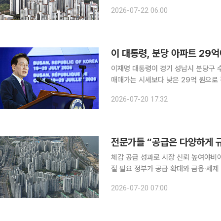
후 인접 비규제지역의 아파트값 상승세
2026-07-22 06:00
이 낮은 화성 병점과 남양주, 수원 권
이재명 대통령이 경기 성남시 분당구 
매매가는 시세보다 낮은 29억 원으로 
될 예정이다. 20일 대법원 등기부등본에 따르면 이 대통령과 김혜경 여사가 공동명의로 보유했던
2026-07-20 17:32
분당구 수내동 양지마을 1단지 아파트 
전문가들 “공급은 다양하게 규
체감 공급 성과로 시장 신뢰 높여야비
절 필요 정부가 공급 확대와 금융·세제 개편을 추진하는 가운데 전문가들은 새로운 정책을 추가로
내놓기보다 기존 공급 계획의 실행력을
2026-07-20 07:00
다. 공급 방식은 다양화하되 실수요자 