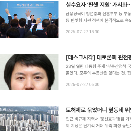
실수요자 '핀셋 지원' 가시화
금융당국이 청년층과 신혼부부 등 부동
등 핀셋형 지원 정책에 본격적으로 속도
조는 변함없이 유지한다. 이억원 금융위원장은 27일 서울 중구 대한상공회의소에서 한성숙 국무총
2026-07-27 18:30
리 주재로 열린 '부동산정책 국민 대토
[데스크시각] 대토론회 관전평
23일 열린 대통령 주재 ‘부동산정책 
돌았다. 모두의 부동산은 없다는 것. 
회에 사는 한 모두를 만족시키는 정책도 존재할 수 없다. 토론회에
2026-07-27 06:00
보다 이해관계였다. 참석자들은 모두 
토허제로 묶었더니 옆동네 뛰었
인근 비규제 지역서 '풍선효과'병점 
제 지정은 단기적 거래 위축 화성 동탄과 용인 기흥, 구리 등 경기 주요 지역이 규제지역으로 묶인 이