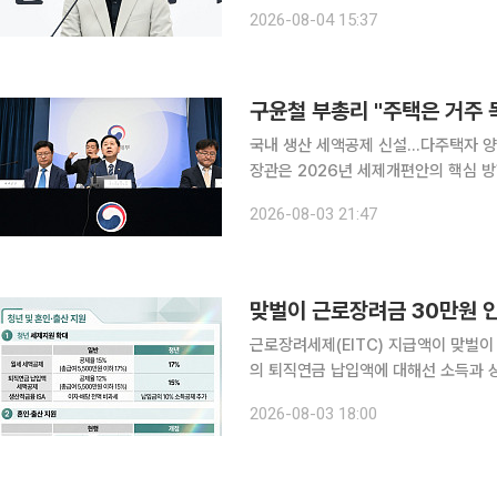
기보유특별공제 등 세제 혜택을 받고 
2026-08-04 15:37
구윤철 부총리 "주택은 거주 
국내 생산 세액공제 신설…다주택자 양도세 유예는 "국
장관은 2026년 세제개편안의 핵심 방
산 세제는 주택의 거주 기능을 강화하
2026-08-03 21:47
한편 거래 활성화와 공급 확대 대책도
맞벌이 근로장려금 30만원 인
근로장려세제(EITC) 지급액이 맞벌이
의 퇴직연금 납입액에 대해선 소득과 상관없이 1
표한 ‘2026년 세제개편안’의 민생 부
2026-08-03 18:00
2200만원에서 2600만원으로, 맞벌