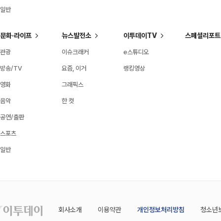
일반
문화·라이프
뉴스발전소
이투데이TV
스페셜리포트
관광
이슈크래커
e스튜디오
방송/TV
요즘, 이거
랭킹영상
영화
그래픽스
음악
한 컷
공연/출판
스포츠
일반
회사소개
이용약관
개인정보처리방침
청소년