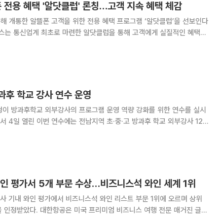
 전용 혜택 '알닷클럽' 론칭…고객 지속 혜택 체감
통해 개통한 알뜰폰 고객을 위한 전용 혜택 프로그램 ‘알닷클럽’을 선보인다
러스는 통신업계 최초로 마련한 알닷클럽을 통해 고객에게 실질적인 혜택을
알닷클럽은 신규 가입 고객 중심으로 제공되던 알
 확대하는 고객 케어 프로그램이다. 알닷
과후 학교 강사 연수 운영
 방과후학교 외부강사의 프로그램 운영 역량 강화를 위한 연수를 실시
 학년과 학습 수준이 다양한 학생들로 구성된 방과후학교 특성을 반영해 학
생 참여형 프로그램 운영과 수업설계 역량을 높이기 위해 마련됐다. 특히
인 평가서 5개 부문 수상…비즈니스석 와인 세계 1위
사 기내 와인 평가에서 비즈니스석 와인 리스트 부문 1위에 오르며 상위
엄 비즈니스 여행 전문 매거진 글로