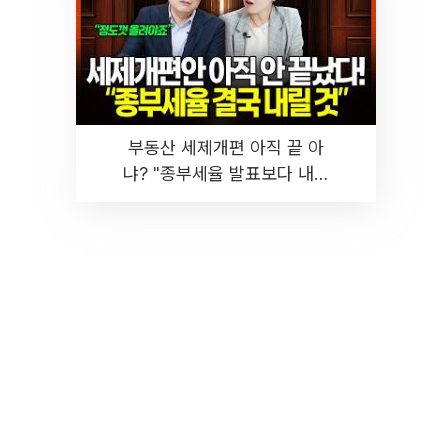
부동산 세제개편 아직 끝 아
냐? "종부세율 발표보다 내릴
것" 장기거주·양도세 전망 I 집
땅지성 I 김인만, 진미윤