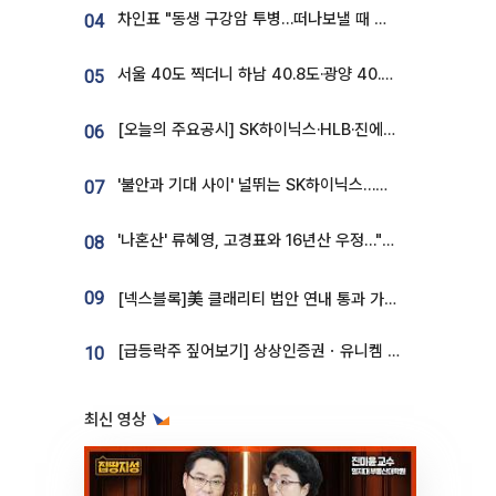
차인표 "동생 구강암 투병…떠나보낼 때 가장 힘들었다”
04
서울 40도 찍더니 하남 40.8도·광양 40.2도…전국 '펄펄'
05
[오늘의 주요공시] SK하이닉스·HLB·진에어·포스코홀딩스·네이버·대우건설 등
06
'불안과 기대 사이' 널뛰는 SK하이닉스…증권가 "HBM4·LTA 기반 펀터멘털 견고"
07
'나혼산' 류혜영, 고경표와 16년산 우정…"자취방서 부모님과 마주쳐"
08
09
[넥스블록]美 클래리티 법안 연내 통과 가능성 13%…상원 문턱서 제동
[급등락주 짚어보기] 상상인증권ㆍ유니켐 2연속, 본느 6연속 ‘상한가’⋯M&A 훈풍 분 증시
10
최신 영상