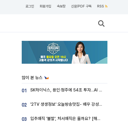
로그인
회원가입
속보창
신문/PDF 구독
RSS
많이 본 뉴스
SK하이닉스, 용인·청주에 54조 투자…AI 메모리 생산기지 키운다
01
'2TV 생생정보' 오늘방송맛집- 배우 강성진 단골! 쌀국수ㆍ푸팟퐁 커리 맛집 '블○○○'
02
입추매직 '불발', 처서매직은 올까요? [해시태그]
03