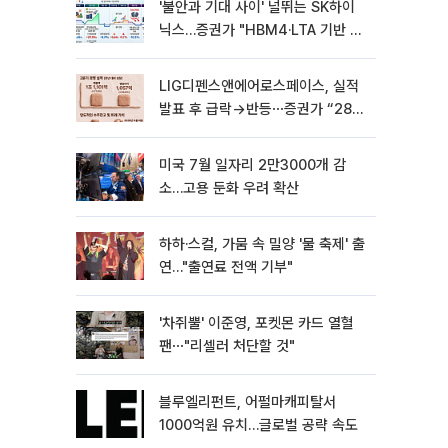
'불안과 기대 사이' 널뛰는 SK하이
닉스…증권가 "HBM4·LTA 기반 펀
터멘털 견고"
LIG디펜스앤에어로스페이스, 실적
발표 후 급락→반등⋯증권가 “28년
까지 튼튼”
미국 7월 일자리 2만3000개 감
소…고용 둔화 우려 확산
하하·스컬, 가뭄 속 밀양 '물 축제' 출
연…"출연료 전액 기부"
'차쥐뿔' 이준영, 포켓몬 카드 열혈
팬⋯"리셀러 처단할 것"
블루엘리펀트, 어펄마캐피탈서
1000억원 유치…글로벌 공략 속도