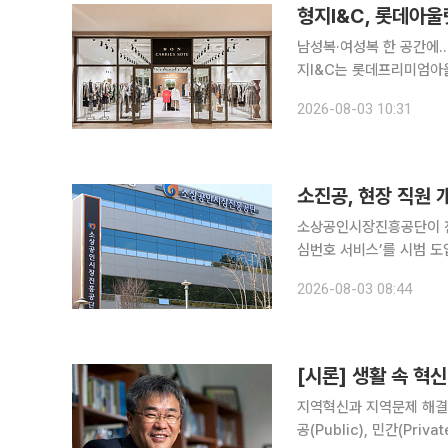
형지I&C, 롯데아울
남성복·여성복 한 공간에…
지I&C는 롯데프리미엄아울
(CARRIES NOTE)'를 함께 
2026-08-03 10:31
여성 고객이 한 공간에서 
소진공, 현장 직원
소상공인시장진흥공단이 전국
심번호 서비스’를 시범 도입한다고 3일 밝혔다. 안
거나 문자를 주고받을 때 
2026-08-03 08:44
스다. 소진공은 현장 
[시론] 생활 속 혁
지역혁신과 지역문제 해결의
공(Public), 민간(Pri