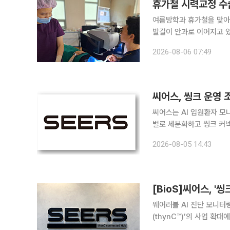
여름방학과 휴가철을 맞아
발길이 안과로 이어지고 있
늘면서 개인 맞춤형 시력교정
2026-08-06 07:49
력교정술은 단순히 시력을 
씨어스, 씽크 운영
씨어스는 AI 입원환자 모니
별로 세분화하고 씽크 커넥티드 
220여개 의료기관, 2만
2026-08-05 14:43
이 빠르게 증가함에 따라 
[BioS]씨어스, '
웨어러블 AI 진단 모니터링
(thynC™)’의 사업 확
Connected Hub) 