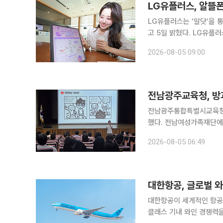
LG유플러스, 알뜰폰
LG유플러스는 ‘알닷’을 
고 5일 밝혔다. LG유플
제공하고 장기적인 고객 관계를 구축할 방침이다. 
2026-08-05 09:00
뜰폰 혜택을 기존 고객까지
전남광주교육청, 방
전남광주통합특별시교육청이
했다. 전남여성가족재단에서 4일 열린 이번 연수에는 전남지역 초·중·고 방과후 학교 외부강사 120
여명이 참석했다. 연수는
2026-08-05 06:49
대한항공, 글로벌 와
대한항공이 세계적인 항공
클래스 기내 와인 경쟁력을 인정받았다. 대한항공은 미국 프리미