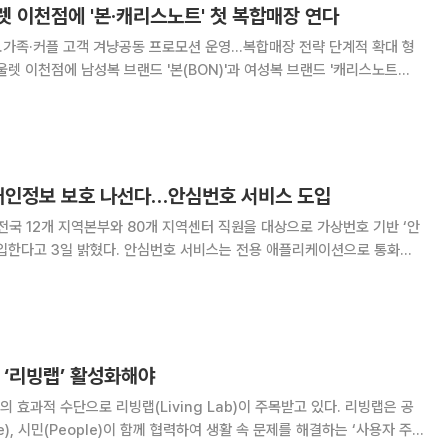
렛 이천점에 '본·캐리스노트' 첫 복합매장 연다
가족·커플 고객 겨냥공동 프로모션 운영…복합매장 전략 단계적 확대 형
렛 이천점에 남성복 브랜드 '본(BON)'과 여성복 브랜드 '캐리스노트
선보이는 첫 복합매장을 열었다고 3일 밝혔다. 이번 복합매장은 남성과
쇼핑할 수 있도록 기획했다. 가족과
 개인정보 보호 나선다…안심번호 서비스 도입
 12개 지역본부와 80개 지역센터 직원을 대상으로 가상번호 기반 ‘안
심번호 서비스는 전용 애플리케이션으로 통화하
개인 휴대전화 번호 대신 ‘050’으로 시작하는 가상번호를 표시하는 서비
방문과 상담 업무가 많은 직원의 개인정보 노출
신 ‘리빙랩’ 활성화해야
 효과적 수단으로 리빙랩(Living Lab)이 주목받고 있다. 리빙랩은 공
vate), 시민(People)이 함께 협력하여 생활 속 문제를 해결하는 ‘사용자 주