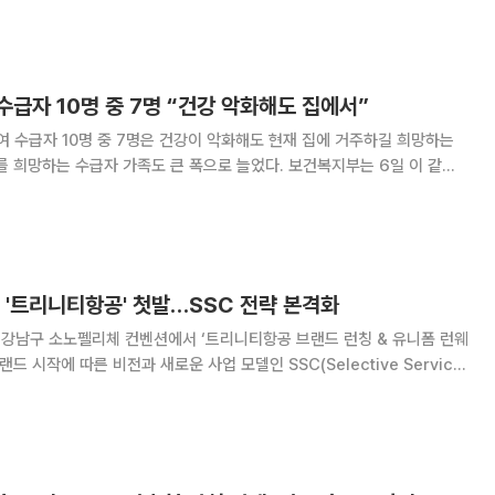
서 열린 ‘2026년 장혜선 가정
급자 10명 중 7명 “건강 악화해도 집에서”
 수급자 10명 중 7명은 건강이 악화해도 현재 집에 거주하길 희망하는
는 수급자 가족도 큰 폭으로 늘었다. 보건복지부는 6일 이 같은
 장기요양 실태조사’ 결과를 발표했다. 한국보건사회연구원과 한국리서치가
월 19일까지 면접, 전화, 인터넷설문을
 '트리니티항공' 첫발…SSC 전략 본격화
 강남구 소노펠리체 컨벤션에서 ‘트리니티항공 브랜드 런칭 & 유니폼 런웨
드 시작에 따른 비전과 새로운 사업 모델인 SSC(Selective Service
운 브랜드
 방향을 대내외에 처