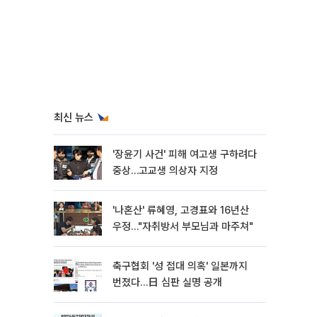
최신 뉴스
'장윤기 사건' 피해 여고생 구하려다
중상…고교생 의상자 지정
'나혼산' 류혜영, 고경표와 16년산
우정…"자취방서 부모님과 마주쳐"
축구협회 '성 접대 의혹' 일본까지
번졌다…日 심판 실명 공개