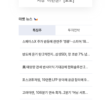
시장 '이번엔?' [포토]
마켓 뉴스
특징주
투자전략
스페이스X 주가 반등에 관련주 ‘껑충’⋯스피어 18%ㆍ에이치브이엠 12%↑
반도체 온기 탄 2차전지...삼성SDI, 장 초반 7% 넘게 껑충
美 태양광 관세 반사이익 기대감에 한화솔루션 20%대·OCI홀딩스 14%대 급등
포스코퓨처엠, 19만톤 LFP 양극재 공급 합의에 9%대 강세
고려아연, 106분기 연속 흑자...2분기 '어닝 서프라이즈'에 장 초반 12%대 강세