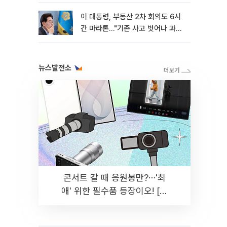
이 대통령, 부동산 2차 회의도 6시
간 마라톤…"기존 사고 벗어나 과감
히 실천"
뉴스발전소
콘서트 갈 때 응원봉만?⋯'최
애' 위한 필수품 등장이오! [솔
드아웃]