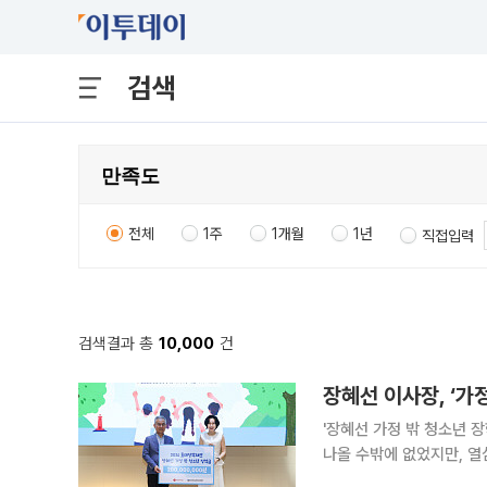
검색
전체
1주
1개월
1년
직접입력
검색결과 총
10,000
건
'장혜선 가정 밖 청소년 장학
나올 수밖에 없었지만, 열
좌절하지 말고 긍정적인 마음으로 나아가길 바란다