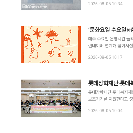
2026-08-05 10:34
업자로 현재 전국 220여
‘문화요일 수요일×
매주 수요일 운영시간 늘
련네이버 연계해 참여서점 검색부터 예약까지 지
반기 ‘문화요일 수요일×심
2026-08-05 10:17
활동을 결합한 독서문화 
롯데장학재단·롯데복지재단이
보조기기를 지원한다고 5일 밝혔다. 전날 롯데장학재단·롯데복지재단은
홀에서 전달식을 열었다. ‘신격호 롯데 장애인 보조기기 지원사업’은 중증 뇌병변·지체장애인의 일
2026-08-05 10:04
상생활 불편을 줄이고 보호