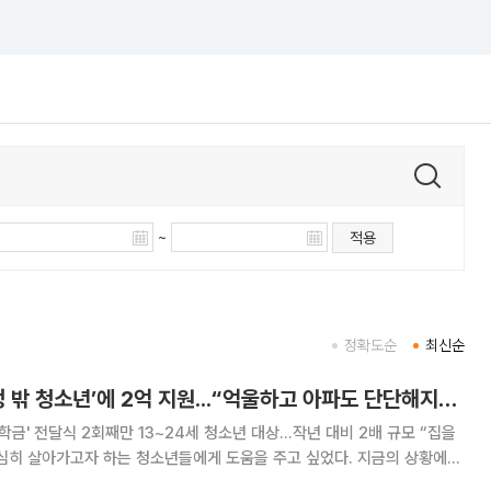
~
적용
정확도순
최신순
장혜선 이사장, ‘가정 밖 청소년’에 2억 지원...“억울하고 아파도 단단해지길”[현장]
금' 전달식 2회째만 13~24세 청소년 대상...작년 대비 2배 규모 “집을
심히 살아가고자 하는 청소년들에게 도움을 주고 싶었다. 지금의 상황에
.” 장혜선 롯데장학재단(재단) 이사장은 6일 서