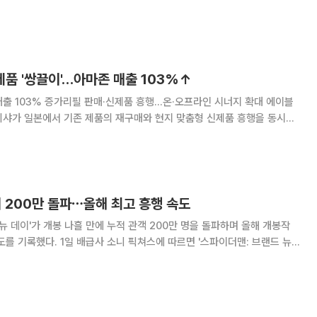
공과대(MIT) 교
, 연구실이 아
제품 '쌍끌이'…아마존 매출 103%↑
 103% 증가리필 판매·신제품 흥행…온·오프라인 시너지 확대 에이블
미샤가 일본에서 기존 제품의 재구매와 현지 맞춤형 신제품 흥행을 동시에
일본 아마존 프라임데
매출이 103% 증가했다. 올해 봄 진행한 아마
벌써 200만 돌파⋯올해 최고 흥행 속도
뉴 데이'가 개봉 나흘 만에 누적 관객 200만 명을 돌파하며 올해 개봉작
스에 따르면 '스파이더맨: 브랜드 뉴
객 수 200만 명을 넘어섰다. 이는 나홍진 감독의 영화 '호프'가 개봉 5일
 기록보다 하루 빠른 것