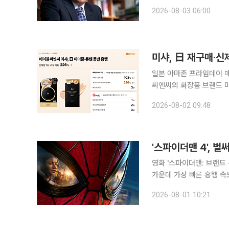
도형 개방형 혁신 플랫폼’이다. 이 플랫폼은 2004년 윌리엄 미첼 미국 매사추세츠
2026-08-03 06:00
수가 처음 제안한 이론으로
미샤, 日 재구매·신
일본 아마존 프라임데이 매출
씨엔씨의 화장품 브랜드 
이끌며 성장세를 이어가고 있다. 2일 에이블씨엔씨에 따르면 미샤는 지난달 
2026-08-02 09:48
이에서 지난해 행사 대비 
'스파이더맨 4', 
영화 '스파이더맨: 브랜드 
가운데 가장 빠른 흥행 속도를 기록했다. 1일 배급사 소니 픽쳐
데이'는 이날 오전 누적 관
2026-08-01 10:21
째 200만 관객을 달성한