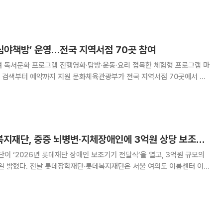
개 의료기관, 2만병상에 육박하
심야책방’ 운영…전국 지역서점 70곳 참여
려 독서문화 프로그램 진행영화·탐방·운동·요리 접목한 체험형 프로그램 마
원 문화체육관광부가 전국 지역서점 70곳에서 하
야책방’을 운영한다. 매주 수요일 운영시간을 연장해 책과 문화예술, 취미
프로그램을 선보이고, 온라인 예약 서비스도 새롭
롯데장학재단·롯데복지재단, 중증 뇌병변·지체장애인에 3억원 상당 보조기기 지원
 ‘2026년 롯데재단 장애인 보조기기 전달식’을 열고, 3억원 규모의
 서울 여의도 이룸센터 이룸
자의 돌봄 부담을 덜기 위해 2017년