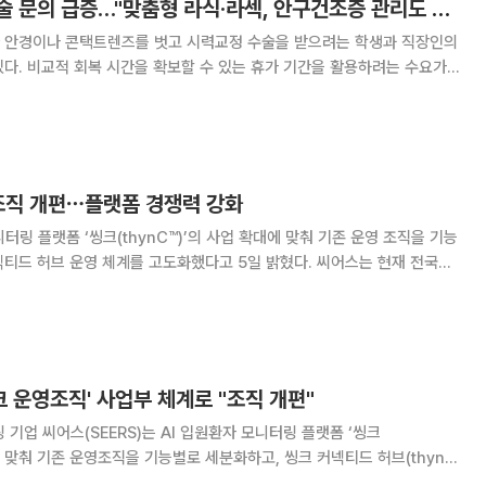
휴가철 시력교정 수술 문의 급증…"맞춤형 라식·라섹, 안구건조증 관리도 중요"
 안경이나 콘택트렌즈를 벗고 시력교정 수술을 받으려는 학생과 직장인의
다. 비교적 회복 시간을 확보할 수 있는 휴가 기간을 활용하려는 수요가
술과 안구건조증 관리에 대한 관심도 함께 높아지는 분위기다. 최근 시
1.0 이상으로 맞추는 데 그치지 않고, 야간
 조직 개편⋯플랫폼 경쟁력 강화
터링 플랫폼 ‘씽크(thynC™)’의 사업 확대에 맞춰 기존 운영 조직을 기능
허브 운영 체계를 고도화했다고 5일 밝혔다. 씨어스는 현재 전국
 병상에 육박하는 운영 경험을 축적하고 있다. 씽크 도입 병원과 운영 병상
기존 운영 조직을 사업부 체계로
씽크 운영조직' 사업부 체계로 "조직 개편"
 기업 씨어스(SEERS)는 AI 입원환자 모니터링 플랫폼 ‘씽크
대에 맞춰 기존 운영조직을 기능별로 세분화하고, 씽크 커넥티드 허브(thynC
운영 체계를 고도화했다고 5일 밝혔다. 씨어스는 국내 1위 모니터링 플랫폼 사