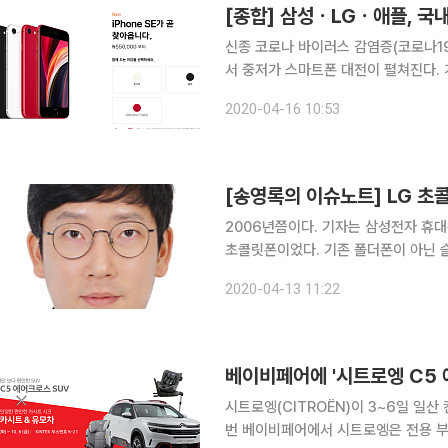
[종합] 삼성ㆍLGㆍ애플, 국
신종 코로나 바이러스 감염증(코로나19
서 중저가 스마트폰 대전이 펼쳐진다.
는 누구일지 주목된다. 16일 관련 업계에 따르면 애플은 50만 원대 스마트폰 '아이폰SE'를 다음 달
2020-04-16 10:53
국내 출시한다. 한 손에 쏙 들어오는 
[송영록의 이슈노트] LG 
2006년쯤이다. 기자는 삼성전자 휴대
초콜릿폰이었다. 기존 폴더폰이 아닌 슬라이드 형식의 휴대폰이었고, 디자인이 시쳇말로 끝내줬다.
얇은 두께에다 초콜릿을 닮은 검은색 
2020-04-13 11:22
해줬다. 주변 친구들이나 길거리 
베이비페어에 '시트로엥 C5
시트로엥(CITROËN)이 3~6일 일산 
번 베이비페어에서 시트로엥은 전용 부