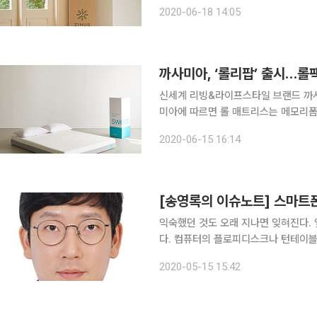
일 침대ㆍ매트리스 업계에 따르면 최근
2020-06-18 14:05
경쟁이 격화하고 있다. 글로벌 매트리
까사미아, ‘롤리팝’ 출시…롤
신세계 리빙&라이프스타일 브랜드 까사미아가
미아에 따르면 롤 매트리스는 메모리폼
기존 매트리스의 기능성은 유지하면서 
2020-06-15 16:14
송, 쾌적하고 편안한 사용감, 편리한 
[송영록의 이슈노트] 스마트
익숙했던 것도 오래 지나면 잊혀진다.
다. 컴퓨터의 플로피디스크나 턴테이블
스마트폰에 익숙해진 지금 다시 예전 피
2020-05-15 15:42
절의 추억은 덤이다. 2009