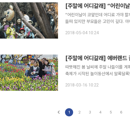
“어린이날이 코앞인데 어디로 가야 할까.” 아이들은 특별한 하루를 보낼 생각에 벌써부터
들떠 있지만 부모들은 고민이 깊다. 아
채로운 체험과 이색 먹거리가 가득한 
2018-05-04 10:24
동산과 리조트, 복합쇼핑몰은 어린이날
[주말에 어디갈래] 에버랜드 
따뜻해진 봄 날씨에 주말 나들이를 계
축제가 시작된 놀이동산에서 알록달록한
다. 뿐만 아니라 스릴 넘치는 놀이기구
2018-03-16 10:22
트레스를 풀기에도 그만이다. 국내 대
1
2
3
4
5
6