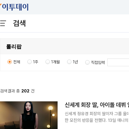
검색
전체
1주
1개월
1년
직접입력
검색결과 총
202
건
신세계 회장 딸, 아이돌 데뷔
신세계 정유경 회장의 딸이자 그룹 올
한 모친의 반응을 전했다. 13일 애니의 소속사 더블렉레이블의 유튜브 채널에는 올데이 프로젝트의
데뷔 다큐멘터리 영상에 공개됐다. 영상에서 애니는 “7살 무렵 투애니원과 빅뱅의 '롤리팝' 뮤직비