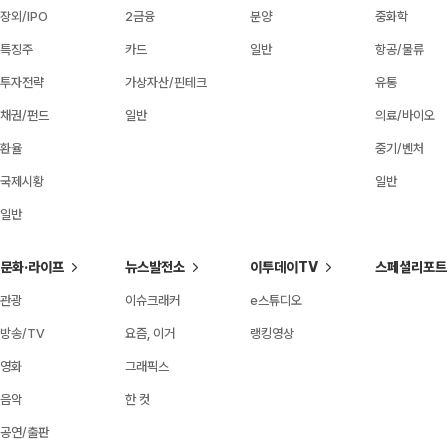
장외/IPO
2금융
분양
중화학
특징주
카드
일반
항공/물류
투자전략
가상자산/핀테크
유통
채권/펀드
일반
의료/바이오
환율
중기/벤처
국제시황
일반
일반
문화·라이프
뉴스발전소
이투데이TV
스페셜리포트
관광
이슈크래커
e스튜디오
방송/TV
요즘, 이거
랭킹영상
영화
그래픽스
음악
한 컷
공연/출판