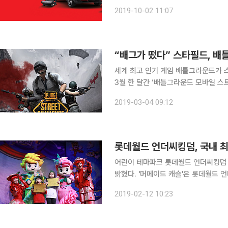
나선다. 시트로엥은 이번 전시를 통해 가족 모두에게 편안함과 안전, 실용성을 제공하는 준중형
2019-10-02 11:07
SUV C5 에어크로스의 패밀리카로서
“배그가 떴다” 스타필드, 배
세계 최고 인기 게임 배틀그라운드가 스타필드에 찾아왔다. 신
3월 한 달간 ‘배틀그라운드 모바일 스트
다. 하남점은 4일부터 9일까지, 코엑스
2019-03-04 09:12
‘PMSC 시즌 2’ 체험존과 전시존, 포
롯데월드 언더씨킹덤, 국내 최
어린이 테마파크 롯데월드 언더씨킹덤 국
밝혔다. '머메이드 캐슬'은 롯데월드 언더씨킹덤 대표 캐릭터 인어공주 ‘비비’와 인어왕자 ‘카이’가
어린이 친구들과 직접 만나 이야기를 
2019-02-12 10:23
퍼포먼스다. 3층 ‘원더 스테이지’에서 