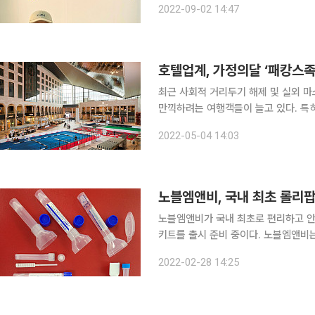
2022-09-02 14:47
Basel)’함께 세계 2대 아트페어로 꼽
호텔업계, 가정의달 ‘패캉스족
최근 사회적 거리두기 해제 및 실외 마
만끽하려는 여행객들이 늘고 있다. 특히
가 크게 늘면서 호텔업계는 ‘패캉스(패밀리
2022-05-04 14:03
업계에 따르면 최근 가족단위로 호텔
노블엠앤비, 국내 최초 롤리팝
노블엠앤비가 국내 최초로 편리하고 안
키트를 출시 준비 중이다. 노블엠앤비는 노블바이오와 함께 롤리팝 형태 코로나19 타액 검체채취용
스왑을 개발하고 특허출원 및 PCT(국
2022-02-28 14:25
울러 롤리팝 형태 타액 검체채취용 스왑