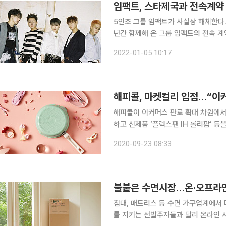
임팩트, 스타제국과 전속계약
5인조 그룹 임팩트가 사실상 해체한다. 스타제국은 4일 보도자료를 통해 “2016년 데뷔해 지난
년간 함께해 온 그룹 임팩트의 전속 계
은 진행하지 않기로 협의했다”고 전했다. 이어 “당사와 함께해 준 임팩트 모든 멤버들에게 
2022-01-05 10:17
감사 인사를 전하며 앞으로 걸어갈 길
해피콜, 마켓컬리 입점…“이
해피콜이 이커머스 판로 확대 차원에서 마켓컬리에 입점했다. 
하고 신제품 ‘플렉스팬 IH 롤리팝’ 등을 판매한다고 밝혔다. 마
렉스팬 IH 롤리팝’ 2종, ‘클래식 티타늄 IH 프라이팬’ 6
2020-09-23 08:33
기 출시 이후 월 3만개씩 판매되고 있
불붙은 수면시장…온·오프라인
침대, 매트리스 등 수면 가구업계에서
를 지키는 선발주자들과 달리 온라인 시