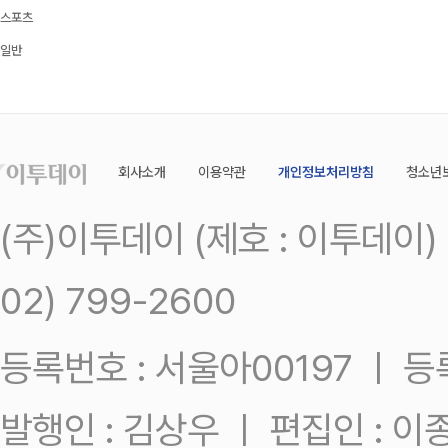
스포츠
일반
회사소개
이용약관
개인정보처리방침
청소년
(주)이투데이 (제호 : 이투데이
02) 799-2600
등록번호 : 서울아00197 ㅣ 등록일
발행인 : 김상우 ㅣ 편집인 : 