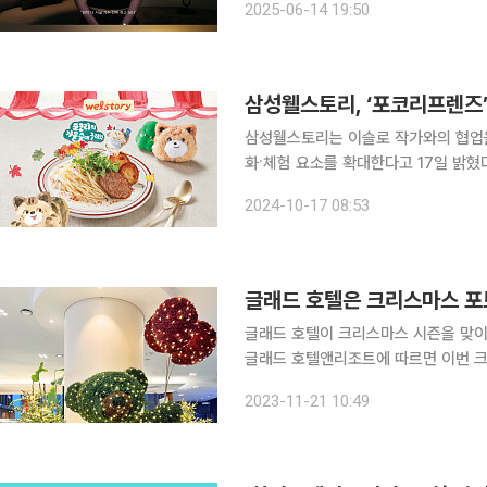
2025-06-14 19:50
디오를 보고 충격을 받았다”라며 “저분
삼성웰스토리, ‘포코리프렌즈’
삼성웰스토리는 이슬로 작가와의 협업을
화·체험 요소를 확대한다고 17일 밝혔다. 이번 콜라보는 이슬로 작가의 '포코리프렌즈' 주인
람쥐 캐릭터 포코리가 웰스토리의 셰프가
2024-10-17 08:53
달간 시즌 한정 메뉴로 셰프 포코리 장
글래드 호텔은 크리스마스 포
글래드 호텔이 크리스마스 시즌을 맞이해 
글래드 호텔앤리조트에 따르면 이번 크
기획됐다. 서울과 제주의 글래드 호텔 
2023-11-21 10:49
다양한 크리스마스 오너먼트를 활용해 