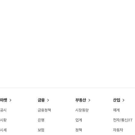
마켓
금융
부동산
산업
공시
금융정책
시장동향
재계
시황
은행
업계
전자/통신/IT
시세
보험
정책
자동차