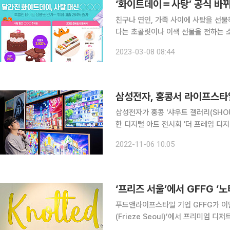
‘화이트데이＝사탕’ 공식 바
친구나 연인, 가족 사이에 사탕을 선
다는 초콜릿이나 이색 선물을 전하는 소비자가 늘고 있다. 8일 
고객들의 소비트렌드를 살펴본 결과 사
2023-03-08 08:44
클래스 이용권 등 특별한 데이트 준비에
삼성전자, 홍콩서 라이프스타일
삼성전자가 홍콩 '샤우트 갤러리(SHOUT
한 디지털 아트 전시회 '더 프레임 디지털 
러리는 홍콩 최대 컨템포러리 아트 갤
2022-11-06 10:05
구매부터 설치까지 '원스톱 디지털 캔버
‘프리즈 서울’에서 GFFG ‘
푸드앤라이프스타일 기업 GFFG가 이
(Frieze Seoul)’에서 프리미엄 
다. 프리즈(Frieze)는 2003년 영국 런던에서 시작된 아트페어로 스위스 ‘아트 바젤(Art