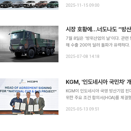
료를 앞두고 내수 반등 효과를 기대하는 업체 간 경
2025-11-15 09:00
산업협회(KAMA)에 따르면 지난달 내
7월 8일은 ‘방위산업의 날’이다. 관련
해 수출 200억 달러 돌파가 유력하다
은 이제 첨단 무기체계 수출국으로 글로
2025-07-08 14:18
로벌 4대 강국 도약을 위한 시동을 걸고
KGM, '인도네시아 국민차'
KGM이 인도네시아 국영 방산기업 핀다
위한 주요 조건 합의서(HOA)를 체결했다고 13일 밝혔다. KGM
전기 버스 현지 생산의 공동 개발을 
2025-05-13 09:51
단계적으로 추진해 총 20만대 규모로