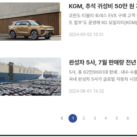
KGM, 추석 귀성비 50만 원
코란도·티볼리·토레스 EVX 구매 고객 
트 할부’도 운영해 KG 모빌리티(KGM)가 민족 최대의 명절 추석을 맞아 9월 한달 동안 귀성비 지원
및 스페셜 페스타 등 고객 맞춤 판촉 프로모션을 시행
2024-09-02 10:31
EVX(밴 포함)를 구매하는 모든 고객
완성차 5사, 7월 판매량 전년
5사, 총 62만9661대 판매…내수·수
국내 완성차 5사가 글로벌 자동차 시장
보였다. 1일 현대자동차, 기아, GM한국사업장, KG 모빌리티(KGM), 르노코리아 등 각사 발표에 따
2024-08-01 16:32
르면 이들 5사는 내수 시장 10만992
1
2
3
4
5
6