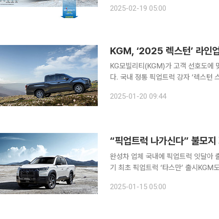
가격’이다. 상품성이 크게 달라지지 않
2025-02-19 05:00
거와는 달라진 양상이다. 최근 수년간
KGM, ‘2025 렉스턴’ 라
KG모빌리티(KGM)가 고객 선호도에 맞
다. 국내 정통 픽업트럭 강자 ‘렉스턴 스포츠&칸’은 와일드, 프레스티지 두 가지 트림으로 약 3000
만 원대 가격으로 선보였다. 프리미엄 
2025-01-20 09:44
가지 트럼으로 구성된다.
“픽업트럭 나가신다” 불모지
완성차 업체 국내에 픽업트럭 잇달아 
기 최초 픽업트럭 ‘타스만’ 출시KGM도 첫 전기 
‘불모지’로 불렸던 국내 시장에서 픽업
2025-01-15 05:00
재 공간이 큰 픽업트럭을 선택하는 소