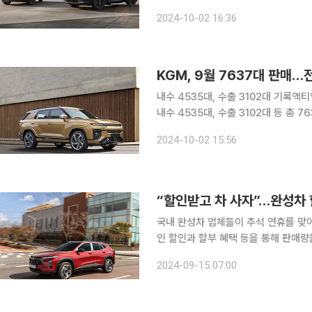
해 9월 대비 3.8% 줄어든 판매량을 기록했다. 2일 현대자동차, 기아, GM 한국
2024-10-02 16:36
티(KGM), 르노코리아의 판매 실적 발
KGM, 9월 7637대 판매…
내수 4535대, 수출 3102대 기록액티언 판매 호조, 수
내수 4535대, 수출 3102대 등 총 7637대를 판
따른 조업일수 감소로 물량이 줄며 전년 동월 대비 2
2024-10-02 15:56
힘입어 전년 동월 대비 11.5% 늘어
“할인받고 차 사자”…완성차
국내 완성차 업체들이 추석 연휴를 맞
인 할인과 할부 혜택 등을 통해 판매량을 늘려보겠다는 전
럴모터스(GM) 한국사업장은 쉐보레 인기 차종에
2024-09-15 07:00
스오버를 구매하는 고객에게 4.5% 이율