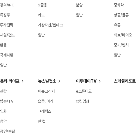
장외/IPO
2금융
분양
중화학
특징주
카드
일반
항공/물류
투자전략
가상자산/핀테크
유통
채권/펀드
일반
의료/바이오
환율
중기/벤처
국제시황
일반
일반
문화·라이프
뉴스발전소
이투데이TV
스페셜리포트
관광
이슈크래커
e스튜디오
방송/TV
요즘, 이거
랭킹영상
영화
그래픽스
음악
한 컷
공연/출판