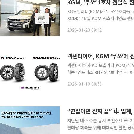
KGM, ‘무쏘’ 1호차 전달식
KG모빌리티(KGM)가 '무쏘' 1호차
KGM은 19일 KGM 익스피리언스 센
이 참석한 가운데 무쏘 1호 차 전달식을 진행했다. 1호차의 주인공은 경기도
2026-01-20 09:12
영 중인 이미남 대표로, 비즈니스와 레
넥센타이어, KGM ‘무쏘’에
넥센타이어가 KG 모빌리티(KGM) ‘무쏘’
하는 ‘엔프리즈 RH7’와 ‘로디안 HT
화된 제품이다. 무쏘는 고하중 적재와 험로 주행이라는 조건을 동시에 만족해야 하는 차량이다. 이
2026-01-19 08:53
에 넥센타이어는 최대 700kg에 이르
“연말이면 진짜 끝” 車 업계,
지난달 내수·수출 동시 부진주요 車 기업, 코세
판매량 회복을 위해 대대적인 할인 공세