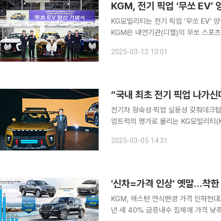
KGM, 전기 픽업 ‘무쏘 EV’
KG모빌리티는 전기 픽업 ‘무쏘 EV’ 
KGM은 내연기관(디젤)의 무쏘 스포츠
무쏘 EV 모델을 추가하며 소비자가 용
2025-03-12 10:01
“국내 최초 전기 픽업 나가신다
전기차 정숙성·픽업 실용성 갖춰데크탑·
업트럭의 명가로 불리는 KG모빌리티(K
‘무쏘 EV’는 전기차의 정숙성을 갖추
2025-03-05 14:31
바람을 불러일으킬 것으로 전망된다. 
'신차=가격 인상' 옛말…착한
KGM, 렉스턴 연식변경 가격 인하현대
년 새 40% 급증내수 침체에 가격 낮추며 판매 촉진 나서 최근 