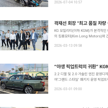
2026-07-04 10:57
를 들이받
KG 모빌리티(이하 KGM)가 본격적인 
의 킴롱모터(Kim Long Motors
했다. 곽재선 KGM 회장은 지난 11일(현지 시간) 베트남 중부 다낭시에 있는 FUTA 그룹 사옥에서
2026-03-13 09:58
열린 간담회에 참석해 현지 시장 사업
2.2 디젤 및 2.0 가솔린 엔진 운영
여‘그랜드 스타일’ 패키지 운영 픽업트럭 맛집 KG모빌리티(KGM)의 간판 ‘무쏘(MUSSO)’가 귀환
했다. 신형 무쏘는 2002년 무쏘 스
2026-03-01 09:00
으로 이어진 24년간의 픽업 역사를 집