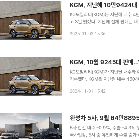
KGM, 지난해 10만9424
KG모빌리티(KGM)는 지난해 내수 4만
고 3일 밝혔다. 지난해 전체 판매는 내수 시장 경기 침체에 따른 소비심리 위축 등으로 인해 2023
년 대비 5.7% 감소했으나, 수출은 20
2025-01-03 15:36
2023년 대비 18.2% 
KGM, 10월 9245대 판매
KG모빌리티(KGM)가 지난달 내수와 
기록했다. KGM은 지난달 내수 4504대, 수출 4741대를 포함해 총 9245대를 판매했다고 1일 밝
혔다. 전년 동월 대비 44.0%, 전월 대비로는 21.1
2024-11-01 15:42
(SUV) 액티언 판매 확대에 힘입어 전
완성차 5사, 9월 64만889
5사 합산 내수 –0.9%, 수출 –4.3
국사업장, 5사 중 유일하게 수출 증가 국내 완성차 5사가 지난달 총 64만8895대를 판매하며 지난