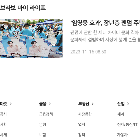
브라보 마이 라이프
‘임영웅 효과’, 장년층 팬덤 
팬덤에 관한 한 세대 차이나 문화 격차
문화까지 섭렵하며 시장에 넓게 손을 뻗치고 있다. 높은 경제 수준과 여유
들의 소비는 뭔가 다르다. “좋다고 하길래 하루에 2포씩 먹고 있어요.” 2021년 2월 27일 방탄소년
2023-11-15 08:50
단(BTS) 정국의 한마디에 콤부차(차
마켓
금융
부동산
산업
공시
금융정책
시장동향
재계
시황
은행
업계
전자/통신/IT
시세
보험
정책
자동차