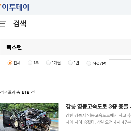
검색
전체
1주
1개월
1년
직접입력
검색결과 총
918
건
강릉 영동고속도로 3중 충돌
강원 강릉시 영동고속도로에서 사고 수
차에 치여 숨졌다. 4일 오전 4시 47분께 강원 강릉시 사천면 사기막리 인근 영동고속도로 강릉분
기점(JC) 인근 강릉 방향 232㎞(