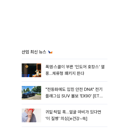
산업 최신 뉴스
폭염·스콜이 부른 ‘인도어 호캉스’ 열
풍…체류형 패키지 뜬다
"전동화에도 입힌 안전 DNA" 전기
플래그십 SUV 볼보 'EX90' [ET의
모빌리티]
귀밑·턱밑 혹…얼굴 마비가 있다면
‘이 질병’ 의심[e건강~쏙]