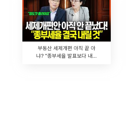
부동산 세제개편 아직 끝 아
냐? "종부세율 발표보다 내릴
것" 장기거주·양도세 전망 I 집
땅지성 I 김인만, 진미윤