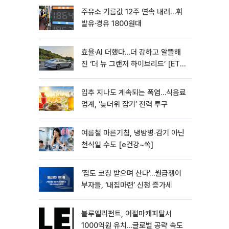
주유소 기름값 12주 연속 내려…휘
발유·경유 1800원대
효율·AI 더했다…더 강하고 알뜰해
진 ‘더 뉴 그랜저 하이브리드’ [ET의
모빌리티]
입추 지나도 계속되는 폭염…식음료
업계, ‘늦더위 잡기’ 전력 투구
여름철 마른기침, 냉방병‧감기 아닌
천식일 수도 [e건강~쏙]
‘집도 코칭 받으며 산다’…월급쟁이
부자들, ‘내집마련’ 신청 증가세
블루엘리펀트, 어펄마캐피탈서
1000억원 유치…글로벌 공략 속도