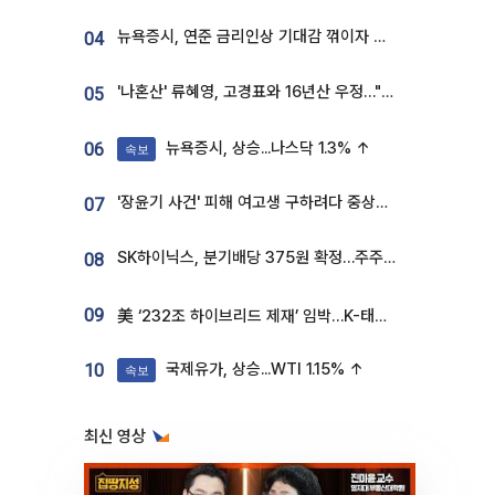
뉴욕증시, 연준 금리인상 기대감 꺾이자 상승...S&P500 사상 최고치 [종합]
04
'나혼산' 류혜영, 고경표와 16년산 우정…"자취방서 부모님과 마주쳐"
05
뉴욕증시, 상승...나스닥 1.3% ↑
06
속보
'장윤기 사건' 피해 여고생 구하려다 중상…고교생 의상자 지정
07
SK하이닉스, 분기배당 375원 확정…주주환원책 9월로 앞당겨 발표
08
09
美 ‘232조 하이브리드 제재’ 임박…K-태양광, 불확실성 털고 날개 다나
국제유가, 상승...WTI 1.15% ↑
10
속보
최신 영상