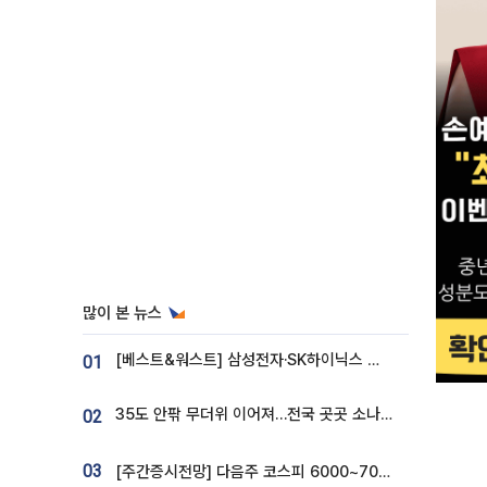
많이 본 뉴스
[베스트&워스트] 삼성전자·SK하이닉스 밀린 한 주…상상인증권은 85% 급등
01
35도 안팎 무더위 이어져…전국 곳곳 소나기 [오늘 날씨]
02
03
[주간증시전망] 다음주 코스피 6000~7000⋯“外人 수급은 정책이 변수”