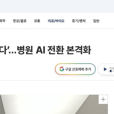
화학
항공/물류
유통
의료/바이오
중기/벤처
일반
다’…병원 AI 전환 본격화
기사
구글 선호매체 추가