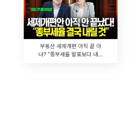
부동산 세제개편 아직 끝 아
냐? "종부세율 발표보다 내릴
것" 장기거주·양도세 전망 I 집
땅지성 I 김인만, 진미윤