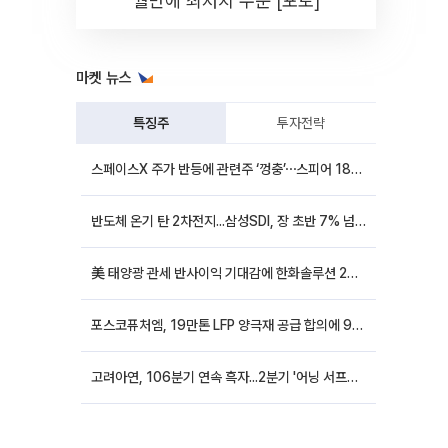
월만에 최저치 수준 [포토]
마켓 뉴스
특징주
투자전략
스페이스X 주가 반등에 관련주 ‘껑충’⋯스피어 18%ㆍ에이치브이엠 12%↑
반도체 온기 탄 2차전지...삼성SDI, 장 초반 7% 넘게 껑충
美 태양광 관세 반사이익 기대감에 한화솔루션 20%대·OCI홀딩스 14%대 급등
포스코퓨처엠, 19만톤 LFP 양극재 공급 합의에 9%대 강세
고려아연, 106분기 연속 흑자...2분기 '어닝 서프라이즈'에 장 초반 12%대 강세