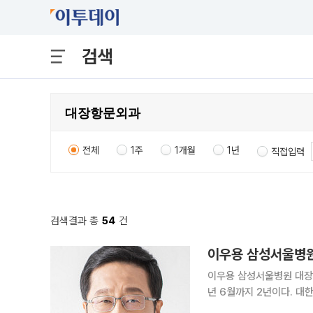
검색
전체
1주
1개월
1년
직접입력
검색결과 총
54
건
이우용 삼성서울병원
이우용 삼성서울병원 대장항
년 6월까지 2년이다. 대한암학회는 대한암연구회를 모체로 1974년 창립해 암 관련 국내 최대 규모
의 학회로 꼽힌다. 기초와 임상