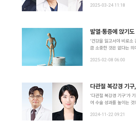
임됐고, 고려대 안암병원장
2025-03-24 11:18
발열·통증에 앉기도 
‘건강을 잃고서야 비로소 
큼 소중한 것은 없다는 의
일상생활에서 알아두면 도움이 되는 알
2025-02-08 06:00
배출기관인 항문은 연약해서
다관절 복강경 기구,
‘다관절 복강경 기구’가 
여 수술 성과를 높이는 것으로 확인됐다. 분당서울대병원은 오흥
교수 연구팀이 복강경 대
2024-11-22 09:21
성을 개선해 수술 성과를 