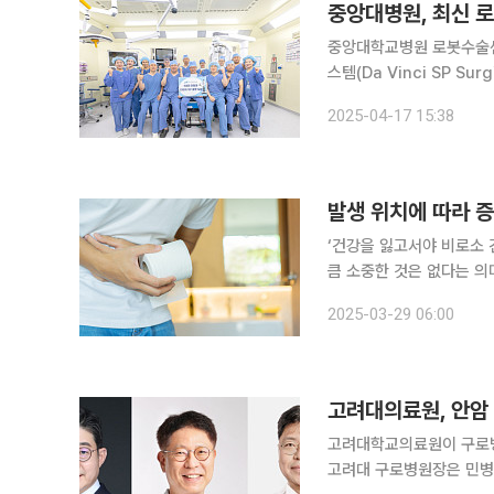
중앙대학교병원 로봇수술센터
스템(Da Vinci SP Surg
센터는 2011년부터 미국 인
2025-04-17 15:38
(Da Vinci Surgical Sy
발생 위치에 따라 증
‘건강을 잃고서야 비로소 
큼 소중한 것은 없다는 의
일상생활에서 알아두면 도움이 되는 알
2025-03-29 06:00
장암이 서구화된 식습관으로
고려대의료원, 안암
고려대학교의료원이 구로병원
고려대 구로병원장은 민병