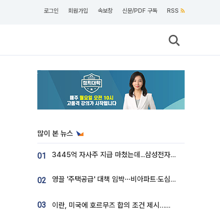
로그인
회원가입
속보창
신문/PDF 구독
RSS
많이 본 뉴스
3445억 자사주 지급 마쳤는데...삼성전자 DX노조, 뒤늦은 '떼쓰기 집회'
01
영끌 '주택공급' 대책 임박⋯비아파트·도심복합까지 총동원
02
03
이란, 미국에 호르무즈 합의 조건 제시…美 “경기 아직 안 끝나” [종합]