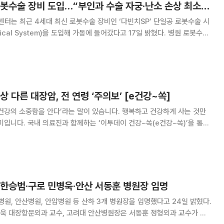
중앙대병원, 최신 로봇수술 장비 도입…“부인과 수술 자궁·난소 손상 최소화”
는 최근 4세대 최신 로봇수술 장비인 ‘다빈치SP’ 단일공 로봇수술 시
ical System)을 도입해 가동에 들어갔다고 17일 밝혔다. 병원 로봇수술
튜이티브서지컬(Intuitive Surgical·IS)의 다빈치 로봇수술 시스템
s
상 다른 대장암, 전 연령 ‘주의보’ [e건강~쏙]
건강의 소중함을 안다’라는 말이 있습니다. 행복하고 건강하게 사는 것만
미입니다. 국내 의료진과 함께하는 ‘이투데이 건강~쏙(e건강~쏙)’을 통해
찬 건강정보를 소개합니다. 주로 50대 이상에서 나타나던 대
 최근 20~40대 젊은 층에서도 발병
 한승범·구로 민병욱·안산 서동훈 병원장 임명
, 안산병원, 안암병원 등 산하 3개 병원장을 임명했다고 24일 밝혔다.
욱 대장항문외과 교수, 고려대 안산병원장은 서동훈 정형외과 교수가 신