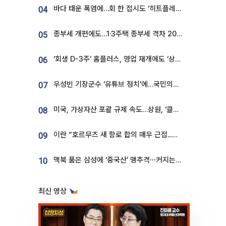
바다 태운 폭염에…회 한 접시도 ‘히트플레이션’
04
종부세 개편에도…1·3주택 종부세 격차 2028년부터 확대
05
‘회생 D-3주’ 홈플러스, 영업 재개에도 ‘상품 공급망’ 복구가 생존 관건
06
우성빈 기장군수 ‘유튜브 정치’에…국민의힘 군의원들 집단 반발
07
미국, 가상자산 포괄 규제 속도…상원, ‘클래리티법’ 9월 절차투표 추진
08
이란 “호르무즈 새 항로 합의 매우 근접...미국 배상 먼저”
09
맥북 품은 삼성에 ‘중국산’ 맹추격⋯커지는 노트북 OLED 시장
10
최신 영상