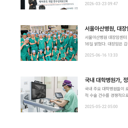
2026-03-23 09:47
회복 및 삶의 질 향상을 
서울아산병원, 대장암
서울아산병원 대장암센터 
16일 밝혔다. 대장암은 갑상선암을 제외하고 국내 암 발생률 1위다. 육류 위주의 식습관과 음주, 비
만, 흡연 등의 환경적 영
2025-06-16 13:33
장암센터는 최근까지 3만9
국내 대학병원가, 정
국내 주요 대학병원들이 로
적 수술 건수를 경쟁적으로 늘려 
면 현재 국내에서 비뇨의
2025-05-22 05:00
다양한 분야 수술에 로봇