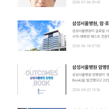
2026-07-06 09:43
대장항문질환 분야에서 손
삼성서울병원, 암·호
삼성서울병원이 글로벌 시사 
시아-태평양 베스트 전문병
18일 밝혔다. 이번 평가는 뉴스위크가 글로벌 조사업체인 독일의 스타티스타(Statista Inc.)에 의
2026-06-18 07:00
뢰해 한국과 일본, 호주, 
삼성서울병원 암병원,
삼성서울병원 암병원이 ‘환자
Book)을 발간했다고 22일 밝혔다. 삼성서울병원 암병원은 2019년
아웃컴북을 지난 2023년
2026-04-22 10:36
으로 발간 6번째를 맞은