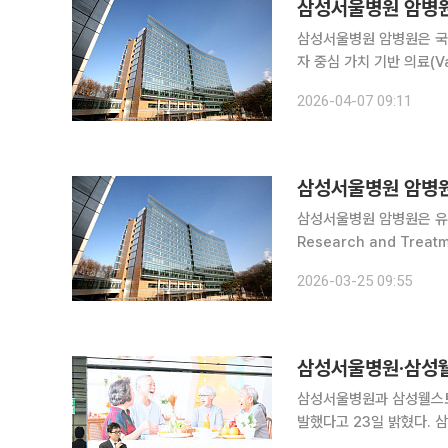
삼성서울병원 암병원,
삼성서울병원 암병원은 국내 최
자 중심 가치 기반 의료(Va
영리 기구다. 환자에게 중
2026-04-07 09:11
과 측정 세트(Standard S
삼성서울병원 암병원
삼성서울병원 암병원은 유럽 최대 암 연구 네트워크 E
Research and Tre
으로서 업무협약(MOU)을 체결했다고 25일 밝
2026-03-25 09:55
국가와 공식 협업에 나선 
삼성서울병원·삼성웰스
삼성서울병원과 삼성웰스토
발했다고 23일 밝혔다. 삼성서울병원과 삼성웰스토리는 19일 케어푸드 개발 연구성과 보고회를 개
최하고 암 환자 케어의 미