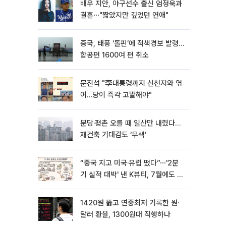
배우 지안, 야구선수 출신 엄정욱과
결혼⋯"짧았지만 깊었던 연애"
중국, 태풍 ‘돌핀’에 적색경보 발령…
항공편 1600여 편 취소
문진석 "李대통령까지 신천지와 엮
어…당이 즉각 고발해야"
분당·평촌 오를 때 일산만 내렸다…
재건축 기대감도 ‘무색’
“중국 지고 미국·유럽 떴다”⋯'2분
기 실적 대박' 낸 K뷰티, 7월에도 질
주
1420원 뚫고 연중최저 기록한 원·
달러 환율, 1300원대 직행하나