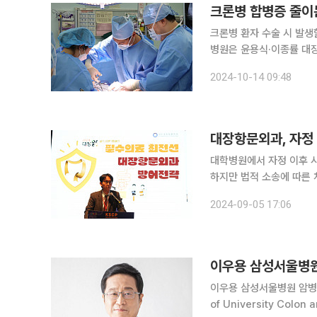
크론병 합병증 줄이
크론병 환자 수술 시 발생할
병원은 윤용식·이종률 대
꾼 새로운 크론병 수술법을
2024-10-14 09:48
소하고, 장폐색 발생률은 
대장항문외과, 자정
대학병원에서 자정 이후 
하지만 법적 소송에 따른
점차 낮아져 개선이 필요한 지적이다. 대한대장항문학회는 5일 
2024-09-05 17:06
‘필수의료 최전선 대장항문
이우용 삼성서울병원
이우용 삼성서울병원 암병원장
of University Col