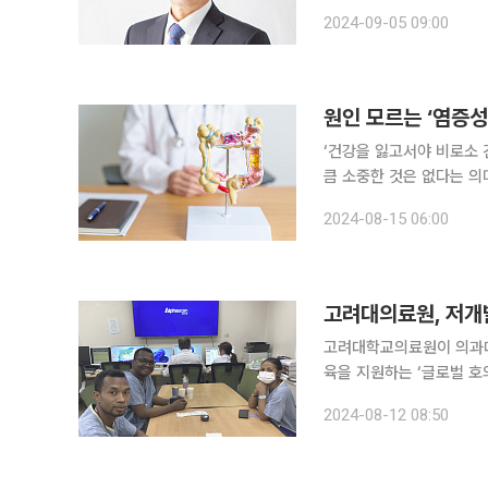
달 8일부터 2년간이다. 세계대장항문학회는 1962년 창립했으며 대장항문 질환을 치료하는 81개
2024-09-05 09:00
국 449명의 대학병원 의
원인 모르는 ‘염증성
‘건강을 잃고서야 비로소 
큼 소중한 것은 없다는 의
일상생활에서 알아두면 도움이 되는 알
2024-08-15 06:00
평생 증상을 관리해야 하
고려대의료원, 저개발
고려대학교의료원이 의과대학
육을 지원하는 ‘글로벌 호의 펠로우십’
의료원이 단독으로 추진하
2024-08-12 08:50
수생으로 아프리카 마다가스