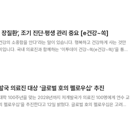
료진이 참
 장질환’, 조기 진단·평생 관리 중요 [e건강~쏙]
건강의 소중함을 안다’라는 말이 있습니다. 행복하고 건강하게 사는 것만
미입니다. 국내 의료진과 함께하는 ‘이투데이 건강~쏙(e건강~쏙)’을 통해
찬 건강정보를 소개합니다. 염증성 장질환은 한 번 발병하면
는 난치병으로 알려졌다. 환자들은 끊어질
국 의료진 대상 ‘글로벌 호의 펠로우십’ 추진
 100주년을 맞는 2028년까지 저개발국가 의료진 100명에게 연수 교
을 추진한다고 12일 밝혔다. 글로벌 호의 펠로우십은 고려대
는 사업으로 저개발국 보건의료 수준 향상에 실질적인 도움을 준다. 첫 연
카르 베싸니 병원(BETHANY HOSPI