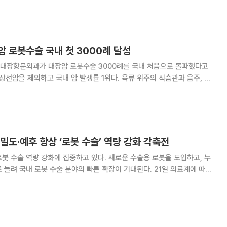
위한 건강행동이론 기반 맞춤형 영양 중재
 로봇수술 국내 첫 3000례 달성
대장항문외과가 대장암 로봇수술 3000례를 국내 처음으로 돌파했다고
향이 대장암 발생률 증가와 연관이 있는 것으로 보고된다. 서울아산병원 대
000건의 대장암 수술을 시행했으며, 그
밀도·예후 향상 ‘로봇 수술’ 역량 강화 각축전
봇 수술 역량 강화에 집중하고 있다. 새로운 수술용 로봇을 도입하고, 누
국내 로봇 수술 분야의 빠른 확장이 기대된다. 21일 의료계에 따르
학과와 산부인과를 필두로 신경외과, 흉부외과, 대장항문외과, 정형외과 등
이 활용되고 있고 적응증도 점차 확장되고