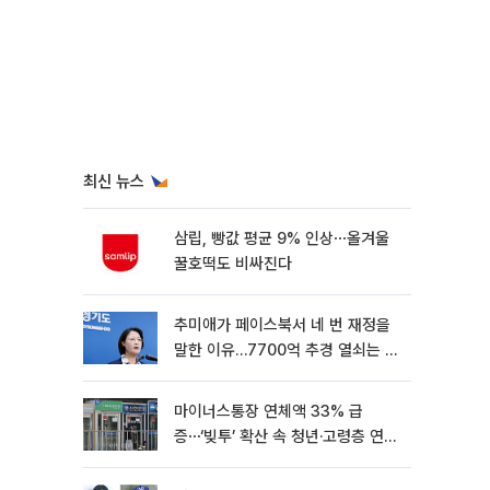
최신 뉴스
삼립, 빵값 평균 9% 인상⋯올겨울
꿀호떡도 비싸진다
추미애가 페이스북서 네 번 재정을
말한 이유…7700억 추경 열쇠는 도
의회에
마이너스통장 연체액 33% 급
증⋯‘빚투’ 확산 속 청년·고령층 연체
율↑