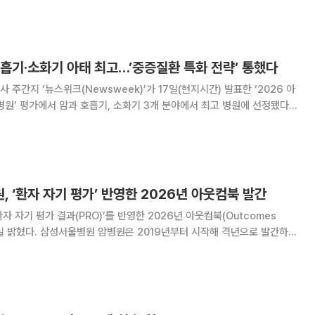
꼽히는 명의로 1988년 서울의대
흡기·소화기 아태 최고…’중증질환 특화 전략’ 통했다
주간지 ‘뉴스위크(Newsweek)’가 17일(현지시간) 발표한 ‘2026 아
원’ 평가에서 암과 호흡기, 소화기 3개 분야에서 최고 병원에 선정됐다고
대만, 싱가포르, 태
 ‘환자 자기 평가’ 반영한 2026년 아웃컴북 발간
 자기 평가 결과(PRO)’를 반영한 2026년 아웃컴북(Outcomes
부터 시작해 격년으로 발간하던
도부터는 매년 발간하며 치료 성적을 포함한 질 지표를 공개해왔다. 이번
 아웃컴북에는 환자의 진단부터 치