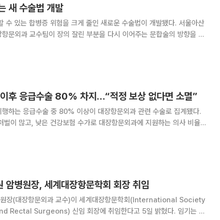
는 새 수술법 개발
 수 있는 합병증 위험을 크게 줄인 새로운 수술법이 개발됐다. 서울아산
장항문외과 교수팀이 장의 잘린 부분을 다시 이어주는 문합술의 방향을 바
 고안·적용한 결과, 기존 수술방법에 비해 합병증 발생률은 절반으로 감
3분의 2 이상 낮아졌다고 14일 밝혔다.
 이후 응급수술 80% 차지…“적정 보상 없다면 소멸”
시행하는 응급수술 중 80% 이상이 대장항문외과 관련 수술로 집계됐다.
 처벌이 많고, 낮은 건강보험 수가로 대장항문외과에 지원하는 의사 비율은
오후 서울 그랜드워커힐호텔에서
외과 방어 전략’ 슬로건으로 ‘2024 대장앎
 암병원장, 세계대장항문학회 회장 취임
(대장항문외과 교수)이 세계대장항문학회(International Society
on and Rectal Surgeons) 신임 회장에 취임한다고 5일 밝혔다. 임기는 이