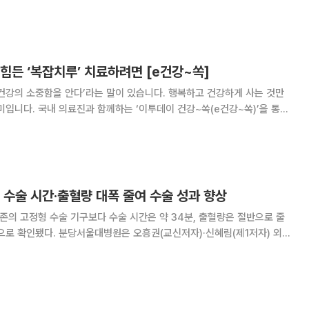
은 한승범 정형외과 교수가 연임됐다. 임기는 2025년 4월 1일부터
2027년 3월 31일까지다. 연임하게 된 한승범 안암병원장은 196
힘든 ‘복잡치루’ 치료하려면 [e건강~쏙]
건강의 소중함을 안다’라는 말이 있습니다. 행복하고 건강하게 사는 것만
미입니다. 국내 의료진과 함께하는 ‘이투데이 건강~쏙(e건강~쏙)’을 통해
찬 건강정보를 소개합니다. 괄약근으로 이뤄진 소화기관이자
 상처를 입으면 잘 회복되지 않는다. 대
 수술 시간·출혈량 대폭 줄여 수술 성과 향상
기존의 고정형 수술 기구보다 수술 시간은 약 34분, 출혈량은 절반으로 줄
권(교신저자)·신혜림(제1저자) 외과
장 수술에서 다관절 복강경 기구가 수술자의 깊이 인지 능력을 높이고 효율
향상할 수 있음을 입증한 연구 결과를