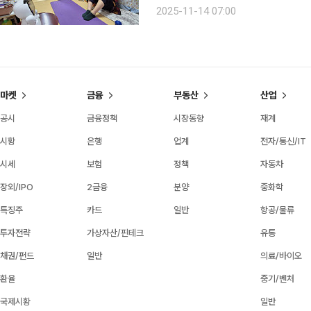
어르신들의 정서 안정과 돌봄서비스의 질을 향상시
2025-11-14 07:00
20명과 건강지킴이 10명이 1대2 방
마켓
금융
부동산
산업
공시
금융정책
시장동향
재계
시황
은행
업계
전자/통신/IT
시세
보험
정책
자동차
장외/IPO
2금융
분양
중화학
특징주
카드
일반
항공/물류
투자전략
가상자산/핀테크
유통
채권/펀드
일반
의료/바이오
환율
중기/벤처
국제시황
일반