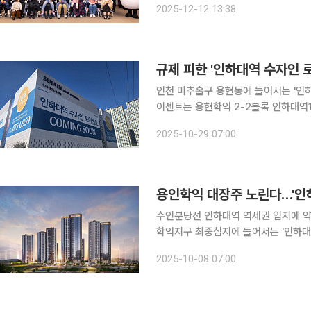
2025-12-12 13:38
2019년부터 와우 다솜이 소리빛 사업
규제 피한 '인하대역 수자인 로
인천 미추홀구 용현동에 들어서는 '인
이센트는 용현학익 2-2블록 인하대역
최고 43층, 전용면적 84~101㎡ 총 1
2025-10-29 07:00
역 수자인 로이센트는 용현 학익 지구
용인학익 대장주 노린다…'인하
수인분당선 인하대역 역세권 입지에 약
학익지구 최중심지에 들어서는 '인하대역 수자인 
면 ㈜BS한양은 인천 미추홀구 용현학
2025-10-08 07:00