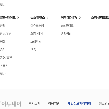
일반
문화·라이프
뉴스발전소
이투데이TV
스페셜리포트
관광
이슈크래커
e스튜디오
방송/TV
요즘, 이거
랭킹영상
영화
그래픽스
음악
한 컷
공연/출판
스포츠
일반
회사소개
이용약관
개인정보처리방침
청소년