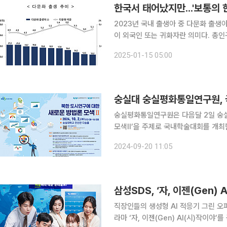
한국서 태어났지만...'보통의 
2023년 국내 출생아 중 다문화 출생아
이 외국인 또는 귀화자란 의미다. 총인
교에서 다문화 아동이 주류가 됐다. 다
2025-01-15 05:00
수준이 낮은 경우가 많고, ‘내국인 역
숭실대 숭실평화통일연구원,
숭실평화통일연구원은 다음달 2일 숭실
모색Ⅱ’을 주제로 국내학술대회를 개최한다고 20일 밝혔다. 
번 학술대회는 북한 도시연구에 대한 새
2024-09-20 11:05
에 앞서 1단계 연구성과를 공유하고 2
삼성SDS, ‘자, 이젠(Gen)
직장인들의 생성형 AI 적응기 그린 오피스 코미디 삼성SDS는 생성형 인공지능
라마 ‘자, 이젠(Gen) AI(시)작이야’를 공개한다고 11일 밝