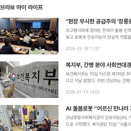
브라보 마이 라이프
"현장 무시한 공급주의 '장롱
초고령사회에 접어든 한국이 돌봄 인력
놓고 로봇과 인공지능의 현실적 역할을 
로봇미래전략컨퍼런스’는 ‘노인과 로봇
2026-03-18 11:32
삶의 질과 돌봄 체계를 어떻게 바꿀 수
복지부, 간병 분야 사회연대경
보건복지부는 15일 이스란 제1차관 
다고 이날 밝혔다. 이번 간담회는 간
색하기 위해 마련됐다. 복지부는 복지·돌봄·간병·의료 등 다양한 영역에서 제기되고 있는 복합적 사
2026-01-15 14:03
회문제 해결 주체이자 정부의 손길이 
AI 돌봄로봇 “어르신 만나러
강남종합사회복지관이 인공지능(AI) 
으로 시작했다. 복지관은 13일 “서울