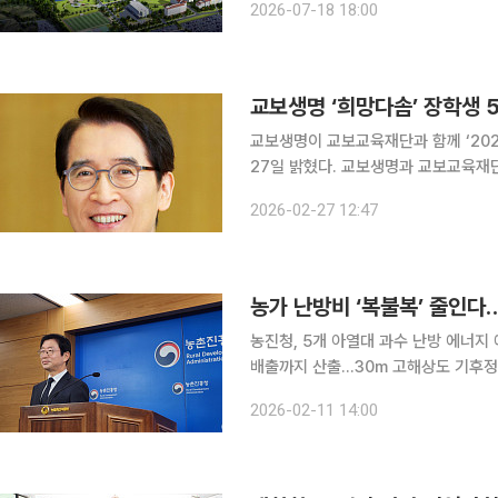
2026-07-18 18:00
교보생명 ‘희망다솜’ 장학생 
교보생명이 교보교육재단과 함께 ‘20
27일 밝혔다. 교보생명과 교보교육재단은 2003년부터 보육원 퇴소 청년과 저소득층 대학생을 대
상으로 ‘희망다솜 장학사업’을 운영하고
2026-02-27 12:47
장학금과 커뮤니티 활동을 지원하며 성
농진청, 5개 아열대 과수 난방 에너지
배출까지 산출…30m 고해상도 기후정보 적용 기후변화로 아열대 과수 재배지가
농가가 재배지 주소만 입력하면 겨울철
2026-02-11 14:00
인할 수 있는 서비스가 개발됐다. 난방