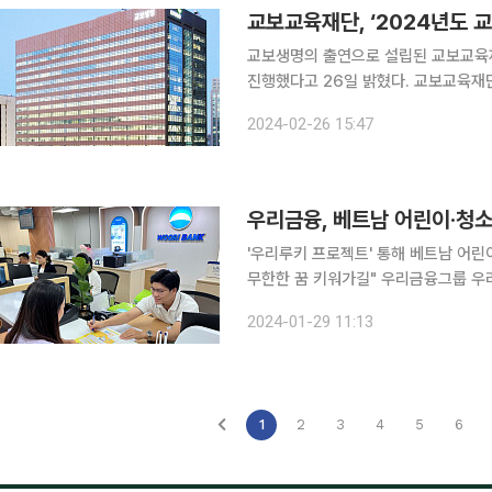
교보교육재단, ‘2024년도 
교보생명의 출연으로 설립된 교보교육재
진행했다고 26일 밝혔다. 교보교육재단은 교보생명과 함께 2003년부터 보육원 퇴소 및 저소득층
대학생들이 꿈을 펼칠 수 있도록 돕기 
2024-02-26 15:47
선발해 졸업할 때까지 학자금을 지원하
우리금융, 베트남 어린이·청
'우리루키 프로젝트' 통해 베트남 어린
무한한 꿈 키워가길" 우리금융그룹 우리금융미래재단은 베트남 현지 저소득 가정 어린이·청소년
120명에게 개안수술 등 의료비를 지원한다고 29일 밝혔다.
2024-01-29 11:13
지원은 해외로 확장하는 '우리루키(Look
1
2
3
4
5
6