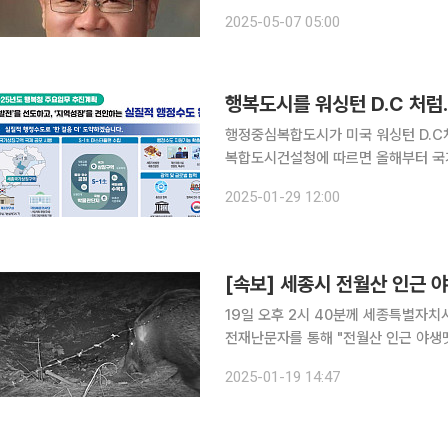
년간 그곳 분위기에 아주 매료돼 이탈리
2025-05-07 05:00
내가 죽은 후 그는 아들을 데리고 런던
행복도시를 워싱턴 D.C 처
행정중심복합도시가 미국 워싱턴 D.C처럼 국
복합도시건설청에 따르면 올해부터 국가중추시설 건
제2집무실이 위치하는 핵심구역에 대
2025-01-29 12:00
[속보] 세종시 전월산 인근
19일 오후 2시 40분께 세종특별자치시 
전재난문자를 통해 "전월산 인근 야생
자제하시고 안전에 주의하시기 바란다"라고 안내했다. 해당 안내문자는
2025-01-19 14:47
담동, 해밀동, 합강동, 집현동, 세종동,