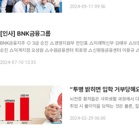
스튜디오 플레이리스트와 공동 제작한 오
2024-09-11 09:56
채널을 통해 첫 화가 방영된다. 6부작
[인사] BNK금융그룹
BNK금융지주 ◇ 3급 승진 △경영지원부 전인표 △미래혁신부 김태우 △브랜드전략부 정타 △전략기획부 김성용 부산은행 ◇ 부실점장
승진 △덕계지점 오성원 △수원금융센터 최호영 △신평동금융센터 이용규 △양산금융센터 배세룡 △울산금융센터 이학수 △자금부 정
종덕 △준법감시부
2024-07-10 13:35
“투병 밝히면 입학 거부당해
뇌전증 환자들은 사회생활 과정에서 다
취업 시 불이익을 당하는 것은 물론, 
못하는 등 사회적 소외가 심각한 실정이다. 뇌전증은 뇌의 신경세포에 일시적인 이상이 
2024-02-29 06:00
분 상태가 나타나 의식장애와 발작이 일