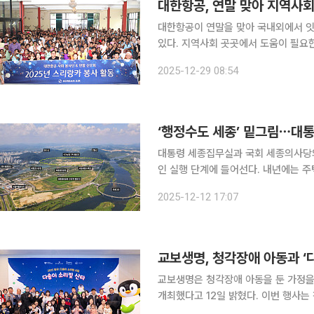
대한항공, 연말 맞아 지역사회
대한항공이 연말을 맞아 국내외에서 잇
있다. 지역사회 곳곳에서 도움이 필요
을 다한다는 목적이다. 29일 대한항공에 따르면 사내 합창단 ‘KE 콰이어(Choir)’는 서울 강서구에
2025-12-29 08:54
위치한 등촌1종합사회복지관 경로당에서
‘행정수도 세종’ 밑그림⋯대
대통령 세종집무실과 국회 세종의사당의
인 실행 단계에 들어선다. 내년에는 주
통개선대책 변경도 마무리될 예정이다.
2025-12-12 17:07
교보생명, 청각장애 아동과 ‘
교보생명은 청각장애 아동을 둔 가정을 
개최했다고 12일 밝혔다. 이번 행사는 청각장애에 대한 사회적 인식 개선과 교보생명의 ‘와우 다솜
이 소리빛 사업’ 수혜 아동의 교류 확대를 위해 마련됐다. 교