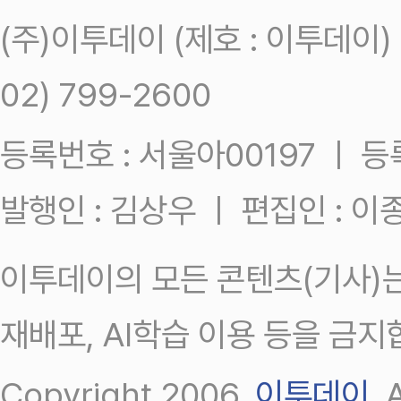
(주)이투데이 (제호 : 이투데이
02) 799-2600
등록번호 : 서울아00197 ㅣ 등록일
발행인 : 김상우 ㅣ 편집인 : 
이투데이의 모든 콘텐츠(기사)는
재배포, AI학습 이용 등을 금지
Copyright 2006.
이투데이
.