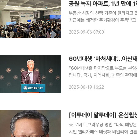
공원·녹지 아파트, 1년 만에 
부동산 시장의 선택 기준이 달라지고 있
최근에는 쾌적한 주거환경이 주목받고 
경우 시너지가 더 크다고 진단했다. 6일 한국리서치 여론조사사업본부가 1월 발표한 ‘공원 이용 현
2025-09-06 07:00
황과 시민 인식 조사’에 따르면, 전체
60년대생 ‘마처세대’…아산재
“60년대생은 마지막으로 부모를 부양하
립니다. 국가, 지역사회, 가족의 관점에서 돌
복지재단 이사장은 19일 서울 종로구
2025-06-19 16:22
시대를 맞은 한국의 돌봄 체계를 재정
[이투데이 말투데이] 운심월
☆ 로버트 브라우닝 명언 “나의 태양은 다시 떠오르기 위해 진다.” 영국 시인이다. 6살 연상인 여류
시인 엘리자베스 배럿과 비밀리에 결혼